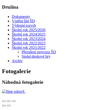
Družina
Dokumenty
Vnitřní řád ŠD
Týdenní rozvrh
Školní rok 2025⁄2026
Školní rok 2024⁄2025
Školní rok 2023⁄2024
Školní rok 2022⁄2023
Školní rok 2021⁄2022
Přerušení provozu ŠD
Stolní deskové hry
Archiv
Fotogalerie
Náhodná fotogalerie