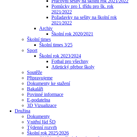
Pracovní sešity na školní rok 2021⁄2022
Pomůcky pro I. třídu pro šk. rok
2021⁄2022
Požadavky na sešity na školní rok
2021⁄2022
Archiv
Školní rok 2020⁄2021
Školní times
Školní times 3⁄25
Sport
Školní rok 2023⁄2024
Fotbal pro všechny
Atletický přebor školy
Soutěže
Připravujeme
Dokumenty ke stažení
Bakaláři
Povinné informace
E-podatelna
3D Vizualizace
Družina
Dokumenty
Vnitřní řád ŠD
Týdenní rozvrh
Školní rok 2025⁄2026