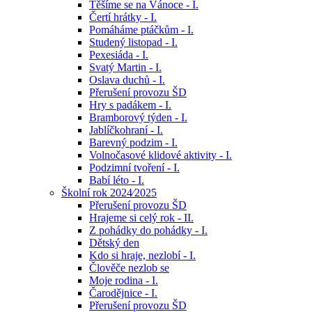
Těšíme se na Vánoce - I.
Čertí hrátky - I.
Pomáháme ptáčkům - I.
Studený listopad - I.
Pexesiáda - I.
Svatý Martin - I.
Oslava duchů - I.
Přerušení provozu ŠD
Hry s padákem - I.
Bramborový týden - I.
Jablíčkohraní - I.
Barevný podzim - I.
Volnočasové klidové aktivity - I.
Podzimní tvoření - I.
Babí léto - I.
Školní rok 2024⁄2025
Přerušení provozu ŠD
Hrajeme si celý rok - II.
Z pohádky do pohádky - I.
Dětský den
Kdo si hraje, nezlobí - I.
Člověče nezlob se
Moje rodina - I.
Čarodějnice - I.
Přerušení provozu ŠD