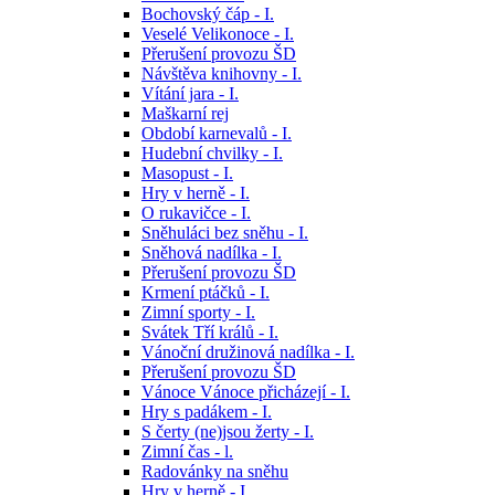
Bochovský čáp - I.
Veselé Velikonoce - I.
Přerušení provozu ŠD
Návštěva knihovny - I.
Vítání jara - I.
Maškarní rej
Období karnevalů - I.
Hudební chvilky - I.
Masopust - I.
Hry v herně - I.
O rukavičce - I.
Sněhuláci bez sněhu - I.
Sněhová nadílka - I.
Přerušení provozu ŠD
Krmení ptáčků - I.
Zimní sporty - I.
Svátek Tří králů - I.
Vánoční družinová nadílka - I.
Přerušení provozu ŠD
Vánoce Vánoce přicházejí - I.
Hry s padákem - I.
S čerty (ne)jsou žerty - I.
Zimní čas - l.
Radovánky na sněhu
Hry v herně - I.