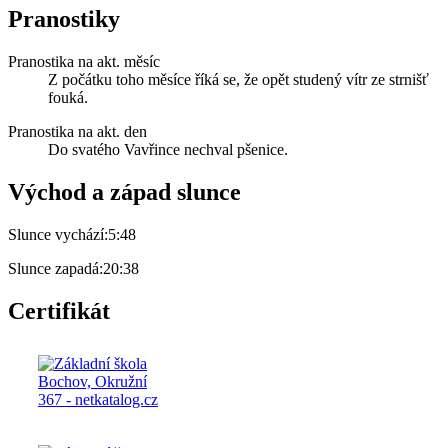
Pranostiky
Pranostika na akt. měsíc
Z počátku toho měsíce říká se, že opět studený vítr ze strnišť
fouká.
Pranostika na akt. den
Do svatého Vavřince nechval pšenice.
Východ a západ slunce
Slunce vychází:
5:48
Slunce zapadá:
20:38
Certifikát