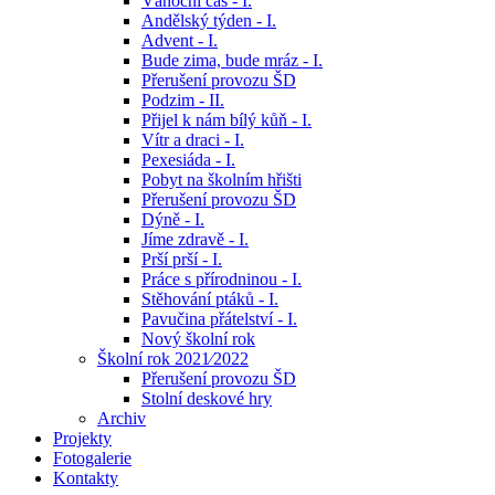
Vánoční čas - I.
Andělský týden - I.
Advent - I.
Bude zima, bude mráz - I.
Přerušení provozu ŠD
Podzim - II.
Přijel k nám bílý kůň - I.
Vítr a draci - I.
Pexesiáda - I.
Pobyt na školním hřišti
Přerušení provozu ŠD
Dýně - I.
Jíme zdravě - I.
Prší prší - I.
Práce s přírodninou - I.
Stěhování ptáků - I.
Pavučina přátelství - I.
Nový školní rok
Školní rok 2021⁄2022
Přerušení provozu ŠD
Stolní deskové hry
Archiv
Projekty
Fotogalerie
Kontakty