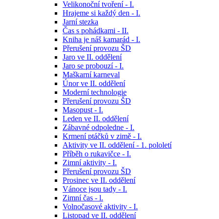
Velikonoční tvoření - I.
Hrajeme si každý den - I.
Jarní stezka
Čas s pohádkami - II.
Kniha je náš kamarád - I.
Přerušení provozu ŠD
Jaro ve II. oddělení
Jaro se probouzí - I.
Maškarní karneval
Únor ve II. oddělení
Moderní technologie
Přerušení provozu ŠD
Masopust - I.
Leden ve II. oddělení
Zábavné odpoledne - I.
Krmení ptáčků v zimě - I.
Aktivity ve II. oddělení - 1. pololetí
Příběh o rukavičce - I.
Zimní aktivity - I.
Přerušení provozu ŠD
Prosinec ve II. oddělení
Vánoce jsou tady - I.
Zimní čas - l.
Volnočasové aktivity - I.
Listopad ve II. oddělení