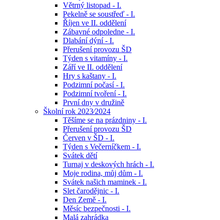
Větrný listopad - I.
Pekelně se soustřeď - I.
Říjen ve II. oddělení
Zábavné odpoledne - I.
Dlabání dýní - I.
Přerušení provozu ŠD
Týden s vitamíny - I.
Září ve II. oddělení
Hry s kaštany - I.
Podzimní počasí - I.
Podzimní tvoření - I.
První dny v družině
Školní rok 2023⁄2024
Těšíme se na prázdniny - I.
Přerušení provozu ŠD
Červen v ŠD - I.
Týden s Večerníčkem - I.
Svátek dětí
Turnaj v deskových hrách - I.
Moje rodina, můj dům - I.
Svátek našich maminek - I.
Slet čarodějnic - I.
Den Země - I.
Měsíc bezpečnosti - I.
Malá zahrádka