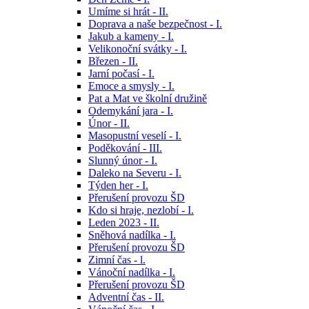
Umíme si hrát - II.
Doprava a naše bezpečnost - I.
Jakub a kameny - I.
Velikonoční svátky - I.
Březen - II.
Jarní počasí - I.
Emoce a smysly - I.
Pat a Mat ve školní družině
Odemykání jara - I.
Únor - II.
Masopustní veselí - I.
Poděkování - III.
Slunný únor - I.
Daleko na Severu - I.
Týden her - I.
Přerušení provozu ŠD
Kdo si hraje, nezlobí - I.
Leden 2023 - II.
Sněhová nadílka - I.
Přerušení provozu ŠD
Zimní čas - l.
Vánoční nadílka - I.
Přerušení provozu ŠD
Adventní čas - II.