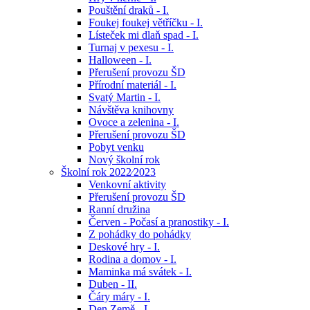
Pouštění draků - I.
Foukej foukej větříčku - I.
Lísteček mi dlaň spad - I.
Turnaj v pexesu - I.
Halloween - I.
Přerušení provozu ŠD
Přírodní materiál - I.
Svatý Martin - I.
Návštěva knihovny
Ovoce a zelenina - I.
Přerušení provozu ŠD
Pobyt venku
Nový školní rok
Školní rok 2022⁄2023
Venkovní aktivity
Přerušení provozu ŠD
Ranní družina
Červen - Počasí a pranostiky - I.
Z pohádky do pohádky
Deskové hry - I.
Rodina a domov - I.
Maminka má svátek - I.
Duben - II.
Čáry máry - I.
Den Země - I.