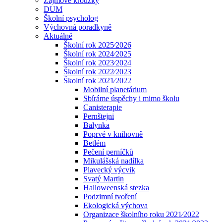
Zájmové kroužky
DUM
Školní psycholog
Výchovná poradkyně
Aktuálně
Školní rok 2025⁄2026
Školní rok 2024⁄2025
Školní rok 2023⁄2024
Školní rok 2022⁄2023
Školní rok 2021⁄2022
Mobilní planetárium
Sbíráme úspěchy i mimo školu
Canisterapie
Pernštejni
Balynka
Poprvé v knihovně
Betlém
Pečení perníčků
Mikulášská nadílka
Plavecký výcvik
Svatý Martin
Halloweenská stezka
Podzimní tvoření
Ekologická výchova
Organizace školního roku 2021⁄2022