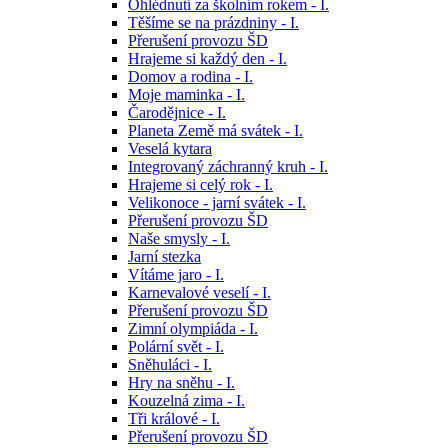
Ohlédnutí za školním rokem - I.
Těšíme se na prázdniny - I.
Přerušení provozu ŠD
Hrajeme si každý den - I.
Domov a rodina - I.
Moje maminka - I.
Čarodějnice - I.
Planeta Země má svátek - I.
Veselá kytara
Integrovaný záchranný kruh - I.
Hrajeme si celý rok - I.
Velikonoce - jarní svátek - I.
Přerušení provozu ŠD
Naše smysly - I.
Jarní stezka
Vítáme jaro - I.
Karnevalové veselí - I.
Přerušení provozu ŠD
Zimní olympiáda - I.
Polární svět - I.
Sněhuláci - I.
Hry na sněhu - I.
Kouzelná zima - I.
Tři králové - I.
Přerušení provozu ŠD