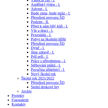
Vánoční čas - I.
Andělský týden - I.
Advent - I.
Bude zima, bude mráz - I.
Přerušení provozu ŠD
Podzim - II.
Přijel k nám bílý kůň - I.
Vítr a draci - I.
Pexesiáda - I.
Pobyt na školním hřišti
Přerušení provozu ŠD
Dýně - I.
Jíme zdravě - I.
Prší prší - I.
Práce s přírodninou - I.
Stěhování ptáků - I.
Pavučina přátelství - I.
Nový školní rok
Školní rok 2021⁄2022
Přerušení provozu ŠD
Stolní deskové hry
Archiv
Projekty
Fotogalerie
Kontakty