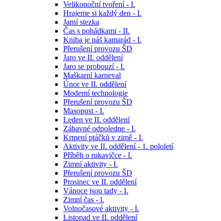
Velikonoční tvoření - I.
Hrajeme si každý den - I.
Jarní stezka
Čas s pohádkami - II.
Kniha je náš kamarád - I.
Přerušení provozu ŠD
Jaro ve II. oddělení
Jaro se probouzí - I.
Maškarní karneval
Únor ve II. oddělení
Moderní technologie
Přerušení provozu ŠD
Masopust - I.
Leden ve II. oddělení
Zábavné odpoledne - I.
Krmení ptáčků v zimě - I.
Aktivity ve II. oddělení - 1. pololetí
Příběh o rukavičce - I.
Zimní aktivity - I.
Přerušení provozu ŠD
Prosinec ve II. oddělení
Vánoce jsou tady - I.
Zimní čas - l.
Volnočasové aktivity - I.
Listopad ve II. oddělení