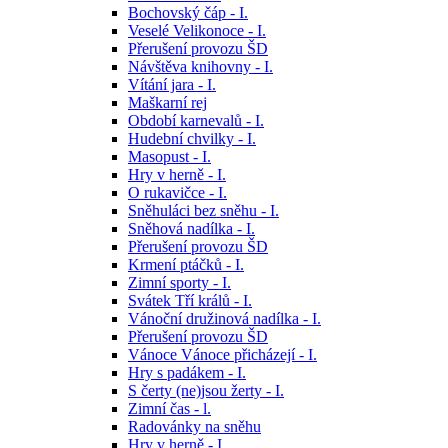
Bochovský čáp - I.
Veselé Velikonoce - I.
Přerušení provozu ŠD
Návštěva knihovny - I.
Vítání jara - I.
Maškarní rej
Období karnevalů - I.
Hudební chvilky - I.
Masopust - I.
Hry v herně - I.
O rukavičce - I.
Sněhuláci bez sněhu - I.
Sněhová nadílka - I.
Přerušení provozu ŠD
Krmení ptáčků - I.
Zimní sporty - I.
Svátek Tří králů - I.
Vánoční družinová nadílka - I.
Přerušení provozu ŠD
Vánoce Vánoce přicházejí - I.
Hry s padákem - I.
S čerty (ne)jsou žerty - I.
Zimní čas - l.
Radovánky na sněhu
Hry v herně - I.