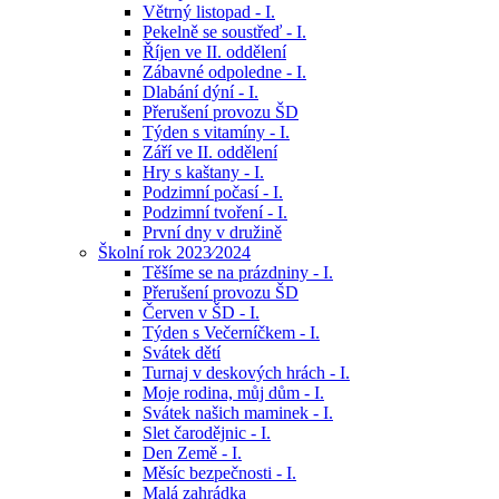
Větrný listopad - I.
Pekelně se soustřeď - I.
Říjen ve II. oddělení
Zábavné odpoledne - I.
Dlabání dýní - I.
Přerušení provozu ŠD
Týden s vitamíny - I.
Září ve II. oddělení
Hry s kaštany - I.
Podzimní počasí - I.
Podzimní tvoření - I.
První dny v družině
Školní rok 2023⁄2024
Těšíme se na prázdniny - I.
Přerušení provozu ŠD
Červen v ŠD - I.
Týden s Večerníčkem - I.
Svátek dětí
Turnaj v deskových hrách - I.
Moje rodina, můj dům - I.
Svátek našich maminek - I.
Slet čarodějnic - I.
Den Země - I.
Měsíc bezpečnosti - I.
Malá zahrádka