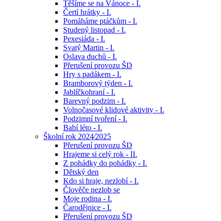
Těšíme se na Vánoce - I.
Čertí hrátky - I.
Pomáháme ptáčkům - I.
Studený listopad - I.
Pexesiáda - I.
Svatý Martin - I.
Oslava duchů - I.
Přerušení provozu ŠD
Hry s padákem - I.
Bramborový týden - I.
Jablíčkohraní - I.
Barevný podzim - I.
Volnočasové klidové aktivity - I.
Podzimní tvoření - I.
Babí léto - I.
Školní rok 2024⁄2025
Přerušení provozu ŠD
Hrajeme si celý rok - II.
Z pohádky do pohádky - I.
Dětský den
Kdo si hraje, nezlobí - I.
Člověče nezlob se
Moje rodina - I.
Čarodějnice - I.
Přerušení provozu ŠD