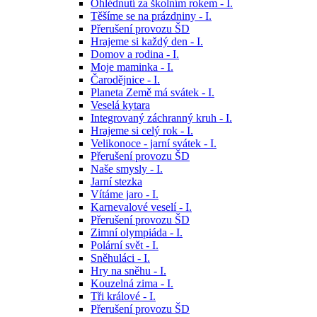
Ohlédnutí za školním rokem - I.
Těšíme se na prázdniny - I.
Přerušení provozu ŠD
Hrajeme si každý den - I.
Domov a rodina - I.
Moje maminka - I.
Čarodějnice - I.
Planeta Země má svátek - I.
Veselá kytara
Integrovaný záchranný kruh - I.
Hrajeme si celý rok - I.
Velikonoce - jarní svátek - I.
Přerušení provozu ŠD
Naše smysly - I.
Jarní stezka
Vítáme jaro - I.
Karnevalové veselí - I.
Přerušení provozu ŠD
Zimní olympiáda - I.
Polární svět - I.
Sněhuláci - I.
Hry na sněhu - I.
Kouzelná zima - I.
Tři králové - I.
Přerušení provozu ŠD