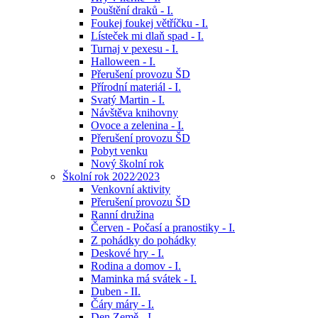
Pouštění draků - I.
Foukej foukej větříčku - I.
Lísteček mi dlaň spad - I.
Turnaj v pexesu - I.
Halloween - I.
Přerušení provozu ŠD
Přírodní materiál - I.
Svatý Martin - I.
Návštěva knihovny
Ovoce a zelenina - I.
Přerušení provozu ŠD
Pobyt venku
Nový školní rok
Školní rok 2022⁄2023
Venkovní aktivity
Přerušení provozu ŠD
Ranní družina
Červen - Počasí a pranostiky - I.
Z pohádky do pohádky
Deskové hry - I.
Rodina a domov - I.
Maminka má svátek - I.
Duben - II.
Čáry máry - I.
Den Země - I.