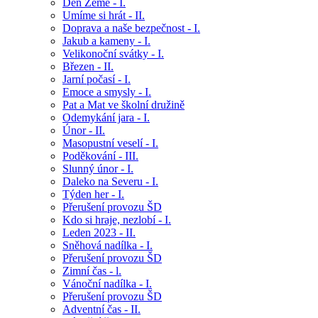
Den Země - I.
Umíme si hrát - II.
Doprava a naše bezpečnost - I.
Jakub a kameny - I.
Velikonoční svátky - I.
Březen - II.
Jarní počasí - I.
Emoce a smysly - I.
Pat a Mat ve školní družině
Odemykání jara - I.
Únor - II.
Masopustní veselí - I.
Poděkování - III.
Slunný únor - I.
Daleko na Severu - I.
Týden her - I.
Přerušení provozu ŠD
Kdo si hraje, nezlobí - I.
Leden 2023 - II.
Sněhová nadílka - I.
Přerušení provozu ŠD
Zimní čas - l.
Vánoční nadílka - I.
Přerušení provozu ŠD
Adventní čas - II.