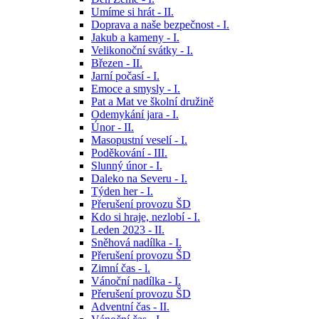
Umíme si hrát - II.
Doprava a naše bezpečnost - I.
Jakub a kameny - I.
Velikonoční svátky - I.
Březen - II.
Jarní počasí - I.
Emoce a smysly - I.
Pat a Mat ve školní družině
Odemykání jara - I.
Únor - II.
Masopustní veselí - I.
Poděkování - III.
Slunný únor - I.
Daleko na Severu - I.
Týden her - I.
Přerušení provozu ŠD
Kdo si hraje, nezlobí - I.
Leden 2023 - II.
Sněhová nadílka - I.
Přerušení provozu ŠD
Zimní čas - l.
Vánoční nadílka - I.
Přerušení provozu ŠD
Adventní čas - II.