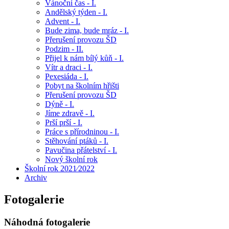
Vánoční čas - I.
Andělský týden - I.
Advent - I.
Bude zima, bude mráz - I.
Přerušení provozu ŠD
Podzim - II.
Přijel k nám bílý kůň - I.
Vítr a draci - I.
Pexesiáda - I.
Pobyt na školním hřišti
Přerušení provozu ŠD
Dýně - I.
Jíme zdravě - I.
Prší prší - I.
Práce s přírodninou - I.
Stěhování ptáků - I.
Pavučina přátelství - I.
Nový školní rok
Školní rok 2021⁄2022
Archiv
Fotogalerie
Náhodná fotogalerie