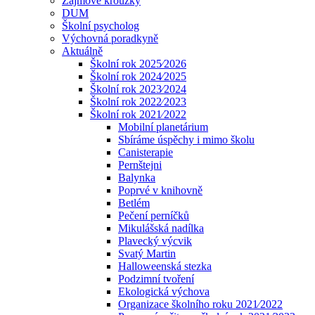
Zájmové kroužky
DUM
Školní psycholog
Výchovná poradkyně
Aktuálně
Školní rok 2025⁄2026
Školní rok 2024⁄2025
Školní rok 2023⁄2024
Školní rok 2022⁄2023
Školní rok 2021⁄2022
Mobilní planetárium
Sbíráme úspěchy i mimo školu
Canisterapie
Pernštejni
Balynka
Poprvé v knihovně
Betlém
Pečení perníčků
Mikulášská nadílka
Plavecký výcvik
Svatý Martin
Halloweenská stezka
Podzimní tvoření
Ekologická výchova
Organizace školního roku 2021⁄2022