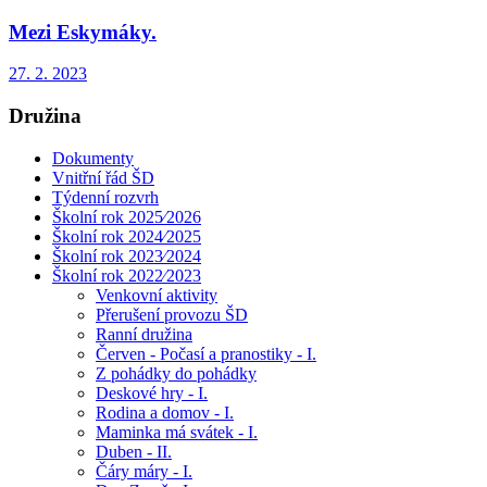
Mezi Eskymáky.
27. 2. 2023
Družina
Dokumenty
Vnitřní řád ŠD
Týdenní rozvrh
Školní rok 2025⁄2026
Školní rok 2024⁄2025
Školní rok 2023⁄2024
Školní rok 2022⁄2023
Venkovní aktivity
Přerušení provozu ŠD
Ranní družina
Červen - Počasí a pranostiky - I.
Z pohádky do pohádky
Deskové hry - I.
Rodina a domov - I.
Maminka má svátek - I.
Duben - II.
Čáry máry - I.