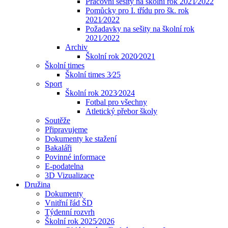
Pracovní sešity na školní rok 2021⁄2022
Pomůcky pro I. třídu pro šk. rok
2021⁄2022
Požadavky na sešity na školní rok
2021⁄2022
Archiv
Školní rok 2020⁄2021
Školní times
Školní times 3⁄25
Sport
Školní rok 2023⁄2024
Fotbal pro všechny
Atletický přebor školy
Soutěže
Připravujeme
Dokumenty ke stažení
Bakaláři
Povinné informace
E-podatelna
3D Vizualizace
Družina
Dokumenty
Vnitřní řád ŠD
Týdenní rozvrh
Školní rok 2025⁄2026