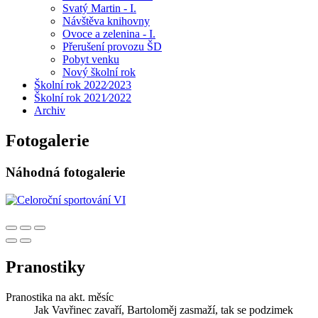
Svatý Martin - I.
Návštěva knihovny
Ovoce a zelenina - I.
Přerušení provozu ŠD
Pobyt venku
Nový školní rok
Školní rok 2022⁄2023
Školní rok 2021⁄2022
Archiv
Fotogalerie
Náhodná fotogalerie
Pranostiky
Pranostika na akt. měsíc
Jak Vavřinec zavaří, Bartoloměj zasmaží, tak se podzimek