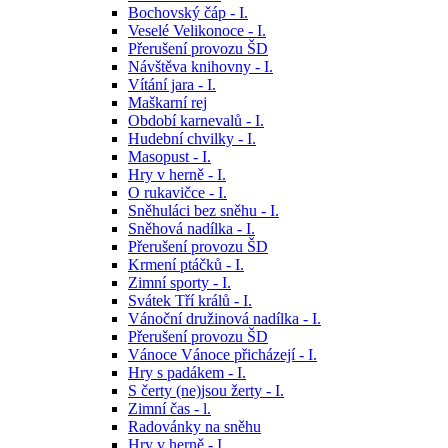
Bochovský čáp - I.
Veselé Velikonoce - I.
Přerušení provozu ŠD
Návštěva knihovny - I.
Vítání jara - I.
Maškarní rej
Období karnevalů - I.
Hudební chvilky - I.
Masopust - I.
Hry v herně - I.
O rukavičce - I.
Sněhuláci bez sněhu - I.
Sněhová nadílka - I.
Přerušení provozu ŠD
Krmení ptáčků - I.
Zimní sporty - I.
Svátek Tří králů - I.
Vánoční družinová nadílka - I.
Přerušení provozu ŠD
Vánoce Vánoce přicházejí - I.
Hry s padákem - I.
S čerty (ne)jsou žerty - I.
Zimní čas - l.
Radovánky na sněhu
Hry v herně - I.