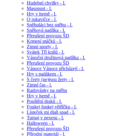
Hudební chvilky - I.
Masopust - I.
Hry v herně - I.
O rukavičce - I.
Sněhuláci bez sněhu - I.
Sněhová nadílka - I.
Přerušení provozu ŠD
Krmení ptáčků - I.
Zimní sporty - I.
Svátek Tří králů - I.
Vánoční družinová nadílka - I.
Přerušení provozu ŠD
Vánoce Vánoce přicházejí - I.
Hry s padákem - I.
S čerty (ne)jsou žerty - I.
Zimní čas - l.
Radovánky na sněhu
Hry v herně - I.
Pouštění draků - I.
Foukej foukej větříčku - I.
Lísteček mi dlaň spad - I.
Turnaj v pexesu - I.
Halloween - I.
Přerušení provozu ŠD
Přírodní materiál - I.