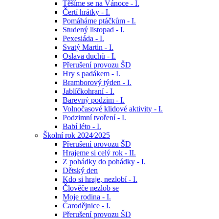
Těšíme se na Vánoce - I.
Čertí hrátky - I.
Pomáháme ptáčkům - I.
Studený listopad - I.
Pexesiáda - I.
Svatý Martin - I.
Oslava duchů - I.
Přerušení provozu ŠD
Hry s padákem - I.
Bramborový týden - I.
Jablíčkohraní - I.
Barevný podzim - I.
Volnočasové klidové aktivity - I.
Podzimní tvoření - I.
Babí léto - I.
Školní rok 2024⁄2025
Přerušení provozu ŠD
Hrajeme si celý rok - II.
Z pohádky do pohádky - I.
Dětský den
Kdo si hraje, nezlobí - I.
Člověče nezlob se
Moje rodina - I.
Čarodějnice - I.
Přerušení provozu ŠD