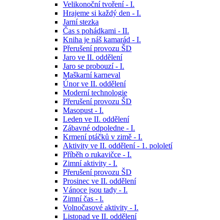
Velikonoční tvoření - I.
Hrajeme si každý den - I.
Jarní stezka
Čas s pohádkami - II.
Kniha je náš kamarád - I.
Přerušení provozu ŠD
Jaro ve II. oddělení
Jaro se probouzí - I.
Maškarní karneval
Únor ve II. oddělení
Moderní technologie
Přerušení provozu ŠD
Masopust - I.
Leden ve II. oddělení
Zábavné odpoledne - I.
Krmení ptáčků v zimě - I.
Aktivity ve II. oddělení - 1. pololetí
Příběh o rukavičce - I.
Zimní aktivity - I.
Přerušení provozu ŠD
Prosinec ve II. oddělení
Vánoce jsou tady - I.
Zimní čas - l.
Volnočasové aktivity - I.
Listopad ve II. oddělení