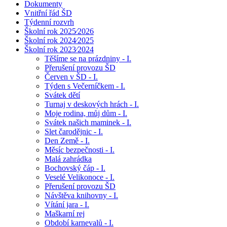
Dokumenty
Vnitřní řád ŠD
Týdenní rozvrh
Školní rok 2025⁄2026
Školní rok 2024⁄2025
Školní rok 2023⁄2024
Těšíme se na prázdniny - I.
Přerušení provozu ŠD
Červen v ŠD - I.
Týden s Večerníčkem - I.
Svátek dětí
Turnaj v deskových hrách - I.
Moje rodina, můj dům - I.
Svátek našich maminek - I.
Slet čarodějnic - I.
Den Země - I.
Měsíc bezpečnosti - I.
Malá zahrádka
Bochovský čáp - I.
Veselé Velikonoce - I.
Přerušení provozu ŠD
Návštěva knihovny - I.
Vítání jara - I.
Maškarní rej
Období karnevalů - I.