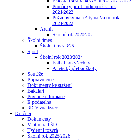
Pracovní sešity na školní rok 2021⁄2022
Pomůcky pro I. třídu pro šk. rok
2021⁄2022
Požadavky na sešity na školní rok
2021⁄2022
Archiv
Školní rok 2020⁄2021
Školní times
Školní times 3⁄25
Sport
Školní rok 2023⁄2024
Fotbal pro všechny
Atletický přebor školy
Soutěže
Připravujeme
Dokumenty ke stažení
Bakaláři
Povinné informace
E-podatelna
3D Vizualizace
Družina
Dokumenty
Vnitřní řád ŠD
Týdenní rozvrh
Školní rok 2025⁄2026