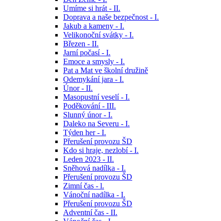
Umíme si hrát - II.
Doprava a naše bezpečnost - I.
Jakub a kameny - I.
Velikonoční svátky - I.
Březen - II.
Jarní počasí - I.
Emoce a smysly - I.
Pat a Mat ve školní družině
Odemykání jara - I.
Únor - II.
Masopustní veselí - I.
Poděkování - III.
Slunný únor - I.
Daleko na Severu - I.
Týden her - I.
Přerušení provozu ŠD
Kdo si hraje, nezlobí - I.
Leden 2023 - II.
Sněhová nadílka - I.
Přerušení provozu ŠD
Zimní čas - l.
Vánoční nadílka - I.
Přerušení provozu ŠD
Adventní čas - II.