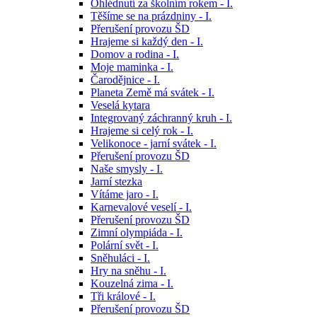
Ohlédnutí za školním rokem - I.
Těšíme se na prázdniny - I.
Přerušení provozu ŠD
Hrajeme si každý den - I.
Domov a rodina - I.
Moje maminka - I.
Čarodějnice - I.
Planeta Země má svátek - I.
Veselá kytara
Integrovaný záchranný kruh - I.
Hrajeme si celý rok - I.
Velikonoce - jarní svátek - I.
Přerušení provozu ŠD
Naše smysly - I.
Jarní stezka
Vítáme jaro - I.
Karnevalové veselí - I.
Přerušení provozu ŠD
Zimní olympiáda - I.
Polární svět - I.
Sněhuláci - I.
Hry na sněhu - I.
Kouzelná zima - I.
Tři králové - I.
Přerušení provozu ŠD