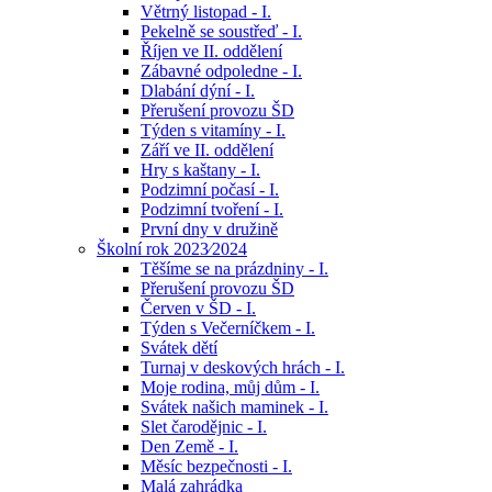
Větrný listopad - I.
Pekelně se soustřeď - I.
Říjen ve II. oddělení
Zábavné odpoledne - I.
Dlabání dýní - I.
Přerušení provozu ŠD
Týden s vitamíny - I.
Září ve II. oddělení
Hry s kaštany - I.
Podzimní počasí - I.
Podzimní tvoření - I.
První dny v družině
Školní rok 2023⁄2024
Těšíme se na prázdniny - I.
Přerušení provozu ŠD
Červen v ŠD - I.
Týden s Večerníčkem - I.
Svátek dětí
Turnaj v deskových hrách - I.
Moje rodina, můj dům - I.
Svátek našich maminek - I.
Slet čarodějnic - I.
Den Země - I.
Měsíc bezpečnosti - I.
Malá zahrádka