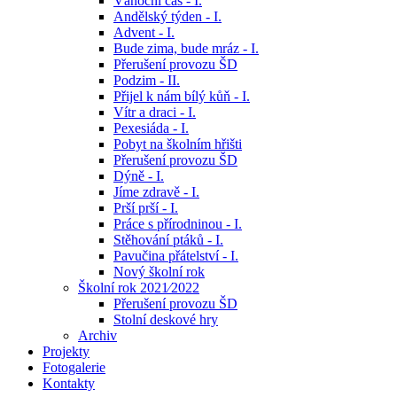
Vánoční čas - I.
Andělský týden - I.
Advent - I.
Bude zima, bude mráz - I.
Přerušení provozu ŠD
Podzim - II.
Přijel k nám bílý kůň - I.
Vítr a draci - I.
Pexesiáda - I.
Pobyt na školním hřišti
Přerušení provozu ŠD
Dýně - I.
Jíme zdravě - I.
Prší prší - I.
Práce s přírodninou - I.
Stěhování ptáků - I.
Pavučina přátelství - I.
Nový školní rok
Školní rok 2021⁄2022
Přerušení provozu ŠD
Stolní deskové hry
Archiv
Projekty
Fotogalerie
Kontakty