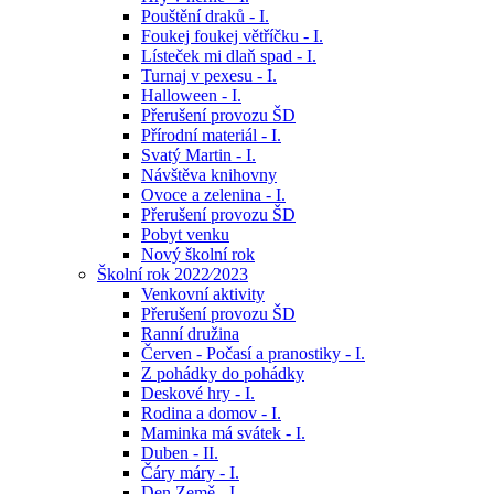
Pouštění draků - I.
Foukej foukej větříčku - I.
Lísteček mi dlaň spad - I.
Turnaj v pexesu - I.
Halloween - I.
Přerušení provozu ŠD
Přírodní materiál - I.
Svatý Martin - I.
Návštěva knihovny
Ovoce a zelenina - I.
Přerušení provozu ŠD
Pobyt venku
Nový školní rok
Školní rok 2022⁄2023
Venkovní aktivity
Přerušení provozu ŠD
Ranní družina
Červen - Počasí a pranostiky - I.
Z pohádky do pohádky
Deskové hry - I.
Rodina a domov - I.
Maminka má svátek - I.
Duben - II.
Čáry máry - I.
Den Země - I.