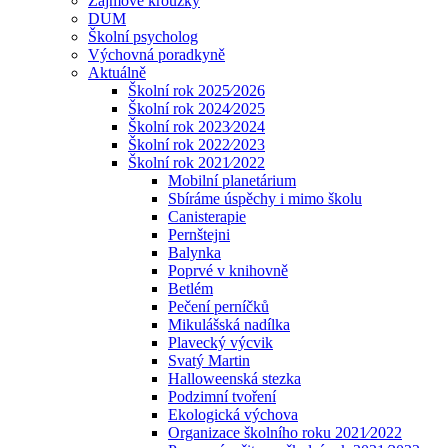
Zájmové kroužky
DUM
Školní psycholog
Výchovná poradkyně
Aktuálně
Školní rok 2025⁄2026
Školní rok 2024⁄2025
Školní rok 2023⁄2024
Školní rok 2022⁄2023
Školní rok 2021⁄2022
Mobilní planetárium
Sbíráme úspěchy i mimo školu
Canisterapie
Pernštejni
Balynka
Poprvé v knihovně
Betlém
Pečení perníčků
Mikulášská nadílka
Plavecký výcvik
Svatý Martin
Halloweenská stezka
Podzimní tvoření
Ekologická výchova
Organizace školního roku 2021⁄2022