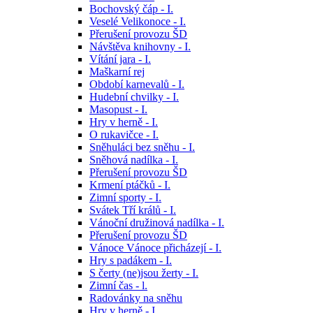
Bochovský čáp - I.
Veselé Velikonoce - I.
Přerušení provozu ŠD
Návštěva knihovny - I.
Vítání jara - I.
Maškarní rej
Období karnevalů - I.
Hudební chvilky - I.
Masopust - I.
Hry v herně - I.
O rukavičce - I.
Sněhuláci bez sněhu - I.
Sněhová nadílka - I.
Přerušení provozu ŠD
Krmení ptáčků - I.
Zimní sporty - I.
Svátek Tří králů - I.
Vánoční družinová nadílka - I.
Přerušení provozu ŠD
Vánoce Vánoce přicházejí - I.
Hry s padákem - I.
S čerty (ne)jsou žerty - I.
Zimní čas - l.
Radovánky na sněhu
Hry v herně - I.