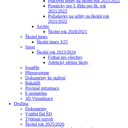
Pracovní sešity na školní rok 2021⁄2022
Pomůcky pro I. třídu pro šk. rok
2021⁄2022
Požadavky na sešity na školní rok
2021⁄2022
Archiv
Školní rok 2020⁄2021
Školní times
Školní times 3⁄25
Sport
Školní rok 2023⁄2024
Fotbal pro všechny
Atletický přebor školy
Soutěže
Připravujeme
Dokumenty ke stažení
Bakaláři
Povinné informace
E-podatelna
3D Vizualizace
Družina
Dokumenty
Vnitřní řád ŠD
Týdenní rozvrh
Školní rok 2025⁄2026