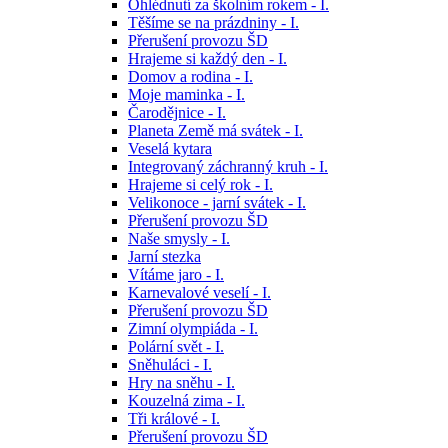
Ohlédnutí za školním rokem - I.
Těšíme se na prázdniny - I.
Přerušení provozu ŠD
Hrajeme si každý den - I.
Domov a rodina - I.
Moje maminka - I.
Čarodějnice - I.
Planeta Země má svátek - I.
Veselá kytara
Integrovaný záchranný kruh - I.
Hrajeme si celý rok - I.
Velikonoce - jarní svátek - I.
Přerušení provozu ŠD
Naše smysly - I.
Jarní stezka
Vítáme jaro - I.
Karnevalové veselí - I.
Přerušení provozu ŠD
Zimní olympiáda - I.
Polární svět - I.
Sněhuláci - I.
Hry na sněhu - I.
Kouzelná zima - I.
Tři králové - I.
Přerušení provozu ŠD