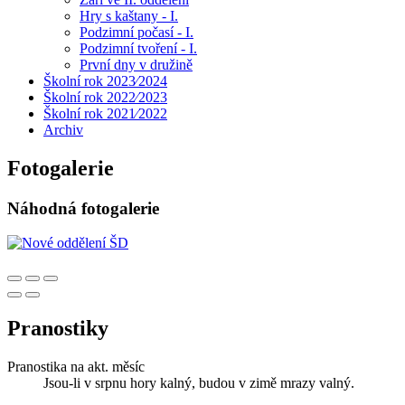
Hry s kaštany - I.
Podzimní počasí - I.
Podzimní tvoření - I.
První dny v družině
Školní rok 2023⁄2024
Školní rok 2022⁄2023
Školní rok 2021⁄2022
Archiv
Fotogalerie
Náhodná fotogalerie
Pranostiky
Pranostika na akt. měsíc
Jsou-li v srpnu hory kalný, budou v zimě mrazy valný.