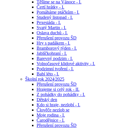
Těšíme se na Vánoce - I.
Čertí hrátky - I.
Pomáháme ptáčkům - I.
Studený listopad - I.
Pexesiáda - I.
Svatý Martin - I.
Oslava duchů - I.
Přerušení provozu ŠD
Hry s padákem - I.
Bramborový týden - I.
Jablíčkohraní - I.
Barevný podzim - I.
Volnočasové klidové aktivity - I.
Podzimní tvoření - I.
Babí léto - I.
Školní rok 2024⁄2025
Přerušení provozu ŠD
Hrajeme si celý rok - II.
Z pohádky do pohádky - I.
Dětský den
Kdo si hraje, nezlobí - I.
Člověče nezlob se
Moje rodina - I.
Čarodějnice - I.
Přerušení provozu ŠD