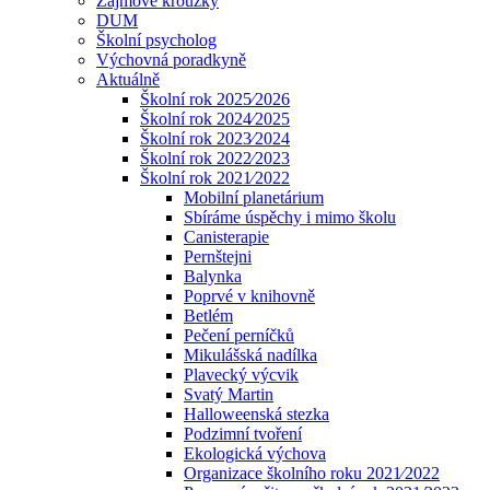
Zájmové kroužky
DUM
Školní psycholog
Výchovná poradkyně
Aktuálně
Školní rok 2025⁄2026
Školní rok 2024⁄2025
Školní rok 2023⁄2024
Školní rok 2022⁄2023
Školní rok 2021⁄2022
Mobilní planetárium
Sbíráme úspěchy i mimo školu
Canisterapie
Pernštejni
Balynka
Poprvé v knihovně
Betlém
Pečení perníčků
Mikulášská nadílka
Plavecký výcvik
Svatý Martin
Halloweenská stezka
Podzimní tvoření
Ekologická výchova
Organizace školního roku 2021⁄2022