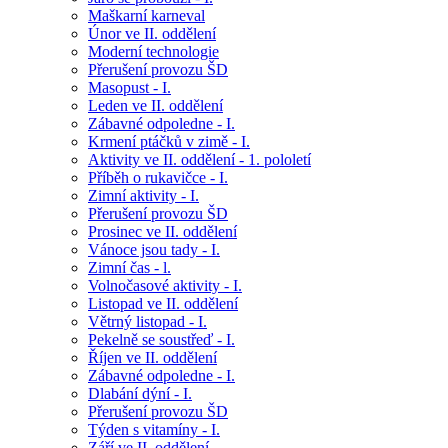
Maškarní karneval
Únor ve II. oddělení
Moderní technologie
Přerušení provozu ŠD
Masopust - I.
Leden ve II. oddělení
Zábavné odpoledne - I.
Krmení ptáčků v zimě - I.
Aktivity ve II. oddělení - 1. pololetí
Příběh o rukavičce - I.
Zimní aktivity - I.
Přerušení provozu ŠD
Prosinec ve II. oddělení
Vánoce jsou tady - I.
Zimní čas - l.
Volnočasové aktivity - I.
Listopad ve II. oddělení
Větrný listopad - I.
Pekelně se soustřeď - I.
Říjen ve II. oddělení
Zábavné odpoledne - I.
Dlabání dýní - I.
Přerušení provozu ŠD
Týden s vitamíny - I.
Září ve II. oddělení