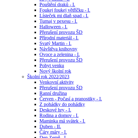
Pouštění draků - I.
Foukej foukej větříčku - I.
Lísteček mi dlaň spad - I.
Turnaj v pexesu - I.
Halloween - I.
Přerušení provozu ŠD
Přírodní materiál - I.
Svatý Martin - I.
Návštěva knihovny
Ovoce a zelenina - I.
Přerušení provozu ŠD
Pobyt venku
Nový školní rok
Školní rok 2022⁄2023
Venkovní aktivity
Přerušení provozu ŠD
Ranní družina
Červen - Počasí a pranostiky - I.
Z pohádky do pohádky
Deskové hry - I.
Rodina a domov - I.
Maminka má svátek - I.
Duben - II.
Čáry máry - I.
Den Země - I.