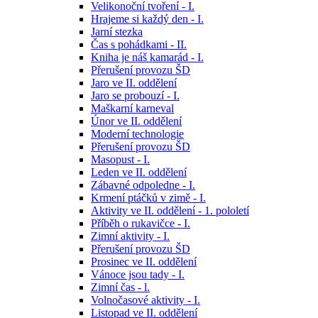
Velikonoční tvoření - I.
Hrajeme si každý den - I.
Jarní stezka
Čas s pohádkami - II.
Kniha je náš kamarád - I.
Přerušení provozu ŠD
Jaro ve II. oddělení
Jaro se probouzí - I.
Maškarní karneval
Únor ve II. oddělení
Moderní technologie
Přerušení provozu ŠD
Masopust - I.
Leden ve II. oddělení
Zábavné odpoledne - I.
Krmení ptáčků v zimě - I.
Aktivity ve II. oddělení - 1. pololetí
Příběh o rukavičce - I.
Zimní aktivity - I.
Přerušení provozu ŠD
Prosinec ve II. oddělení
Vánoce jsou tady - I.
Zimní čas - l.
Volnočasové aktivity - I.
Listopad ve II. oddělení