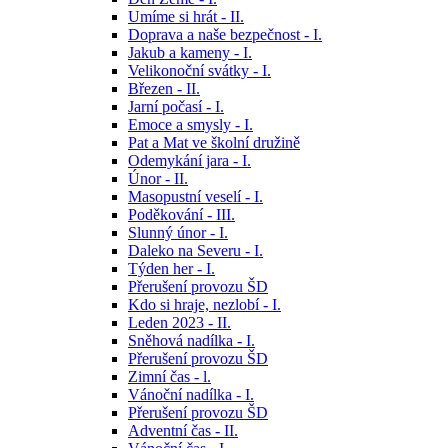
Umíme si hrát - II.
Doprava a naše bezpečnost - I.
Jakub a kameny - I.
Velikonoční svátky - I.
Březen - II.
Jarní počasí - I.
Emoce a smysly - I.
Pat a Mat ve školní družině
Odemykání jara - I.
Únor - II.
Masopustní veselí - I.
Poděkování - III.
Slunný únor - I.
Daleko na Severu - I.
Týden her - I.
Přerušení provozu ŠD
Kdo si hraje, nezlobí - I.
Leden 2023 - II.
Sněhová nadílka - I.
Přerušení provozu ŠD
Zimní čas - l.
Vánoční nadílka - I.
Přerušení provozu ŠD
Adventní čas - II.