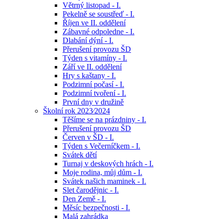
Větrný listopad - I.
Pekelně se soustřeď - I.
Říjen ve II. oddělení
Zábavné odpoledne - I.
Dlabání dýní - I.
Přerušení provozu ŠD
Týden s vitamíny - I.
Září ve II. oddělení
Hry s kaštany - I.
Podzimní počasí - I.
Podzimní tvoření - I.
První dny v družině
Školní rok 2023⁄2024
Těšíme se na prázdniny - I.
Přerušení provozu ŠD
Červen v ŠD - I.
Týden s Večerníčkem - I.
Svátek dětí
Turnaj v deskových hrách - I.
Moje rodina, můj dům - I.
Svátek našich maminek - I.
Slet čarodějnic - I.
Den Země - I.
Měsíc bezpečnosti - I.
Malá zahrádka