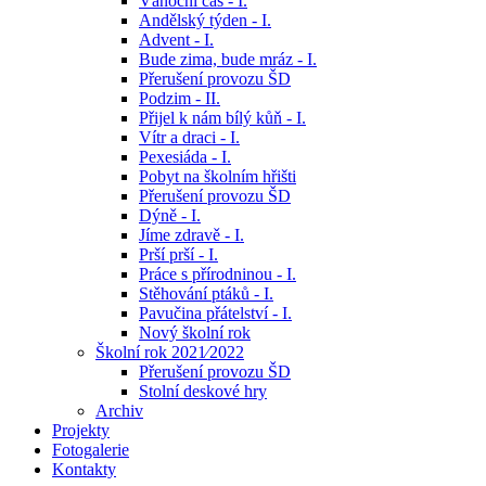
Vánoční čas - I.
Andělský týden - I.
Advent - I.
Bude zima, bude mráz - I.
Přerušení provozu ŠD
Podzim - II.
Přijel k nám bílý kůň - I.
Vítr a draci - I.
Pexesiáda - I.
Pobyt na školním hřišti
Přerušení provozu ŠD
Dýně - I.
Jíme zdravě - I.
Prší prší - I.
Práce s přírodninou - I.
Stěhování ptáků - I.
Pavučina přátelství - I.
Nový školní rok
Školní rok 2021⁄2022
Přerušení provozu ŠD
Stolní deskové hry
Archiv
Projekty
Fotogalerie
Kontakty