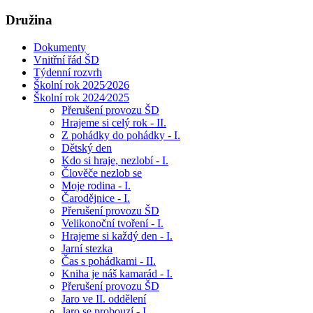
Družina
Dokumenty
Vnitřní řád ŠD
Týdenní rozvrh
Školní rok 2025⁄2026
Školní rok 2024⁄2025
Přerušení provozu ŠD
Hrajeme si celý rok - II.
Z pohádky do pohádky - I.
Dětský den
Kdo si hraje, nezlobí - I.
Člověče nezlob se
Moje rodina - I.
Čarodějnice - I.
Přerušení provozu ŠD
Velikonoční tvoření - I.
Hrajeme si každý den - I.
Jarní stezka
Čas s pohádkami - II.
Kniha je náš kamarád - I.
Přerušení provozu ŠD
Jaro ve II. oddělení
Jaro se probouzí - I.