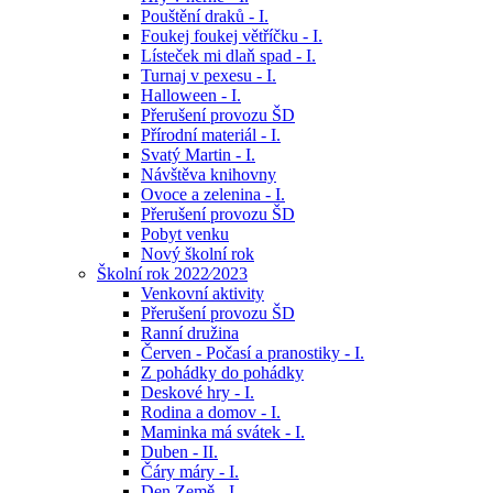
Pouštění draků - I.
Foukej foukej větříčku - I.
Lísteček mi dlaň spad - I.
Turnaj v pexesu - I.
Halloween - I.
Přerušení provozu ŠD
Přírodní materiál - I.
Svatý Martin - I.
Návštěva knihovny
Ovoce a zelenina - I.
Přerušení provozu ŠD
Pobyt venku
Nový školní rok
Školní rok 2022⁄2023
Venkovní aktivity
Přerušení provozu ŠD
Ranní družina
Červen - Počasí a pranostiky - I.
Z pohádky do pohádky
Deskové hry - I.
Rodina a domov - I.
Maminka má svátek - I.
Duben - II.
Čáry máry - I.
Den Země - I.