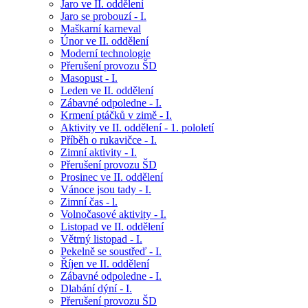
Jaro ve II. oddělení
Jaro se probouzí - I.
Maškarní karneval
Únor ve II. oddělení
Moderní technologie
Přerušení provozu ŠD
Masopust - I.
Leden ve II. oddělení
Zábavné odpoledne - I.
Krmení ptáčků v zimě - I.
Aktivity ve II. oddělení - 1. pololetí
Příběh o rukavičce - I.
Zimní aktivity - I.
Přerušení provozu ŠD
Prosinec ve II. oddělení
Vánoce jsou tady - I.
Zimní čas - l.
Volnočasové aktivity - I.
Listopad ve II. oddělení
Větrný listopad - I.
Pekelně se soustřeď - I.
Říjen ve II. oddělení
Zábavné odpoledne - I.
Dlabání dýní - I.
Přerušení provozu ŠD