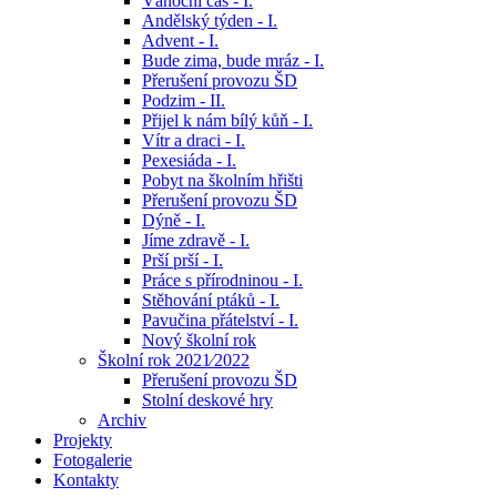
Vánoční čas - I.
Andělský týden - I.
Advent - I.
Bude zima, bude mráz - I.
Přerušení provozu ŠD
Podzim - II.
Přijel k nám bílý kůň - I.
Vítr a draci - I.
Pexesiáda - I.
Pobyt na školním hřišti
Přerušení provozu ŠD
Dýně - I.
Jíme zdravě - I.
Prší prší - I.
Práce s přírodninou - I.
Stěhování ptáků - I.
Pavučina přátelství - I.
Nový školní rok
Školní rok 2021⁄2022
Přerušení provozu ŠD
Stolní deskové hry
Archiv
Projekty
Fotogalerie
Kontakty