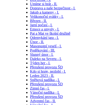
Umíme si hrát - II.
Doprava a naše bezpečnost - I.
Jakub a kameny - I.
Velikonoční svátky - I.
Březen - II.
Jarní počasí - I.
Emoce a smysly - I.
Pat a Mat ve školní družině
Odemykání jara - I.
Únor - II.
Masopustní veselí - I.
Poděkování - III.
Slunný únor - I.
Daleko na Severu - I.
Týden her - I.
Přerušení provozu ŠD
Kdo si hraje, nezlobí - I.
Leden 2023 - II.
Sněhová nadílka - I.
Přerušení provozu ŠD
Zimní čas - l.
Vánoční nadílka - I.
Přerušení provozu ŠD
Adventní čas - II.