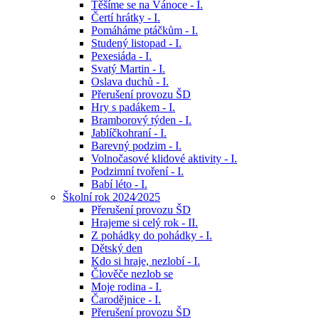
Těšíme se na Vánoce - I.
Čertí hrátky - I.
Pomáháme ptáčkům - I.
Studený listopad - I.
Pexesiáda - I.
Svatý Martin - I.
Oslava duchů - I.
Přerušení provozu ŠD
Hry s padákem - I.
Bramborový týden - I.
Jablíčkohraní - I.
Barevný podzim - I.
Volnočasové klidové aktivity - I.
Podzimní tvoření - I.
Babí léto - I.
Školní rok 2024⁄2025
Přerušení provozu ŠD
Hrajeme si celý rok - II.
Z pohádky do pohádky - I.
Dětský den
Kdo si hraje, nezlobí - I.
Člověče nezlob se
Moje rodina - I.
Čarodějnice - I.
Přerušení provozu ŠD