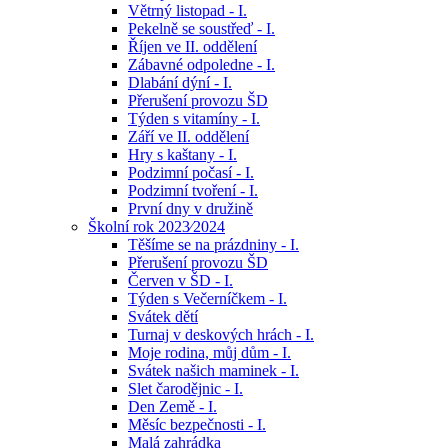
Větrný listopad - I.
Pekelně se soustřeď - I.
Říjen ve II. oddělení
Zábavné odpoledne - I.
Dlabání dýní - I.
Přerušení provozu ŠD
Týden s vitamíny - I.
Září ve II. oddělení
Hry s kaštany - I.
Podzimní počasí - I.
Podzimní tvoření - I.
První dny v družině
Školní rok 2023⁄2024
Těšíme se na prázdniny - I.
Přerušení provozu ŠD
Červen v ŠD - I.
Týden s Večerníčkem - I.
Svátek dětí
Turnaj v deskových hrách - I.
Moje rodina, můj dům - I.
Svátek našich maminek - I.
Slet čarodějnic - I.
Den Země - I.
Měsíc bezpečnosti - I.
Malá zahrádka