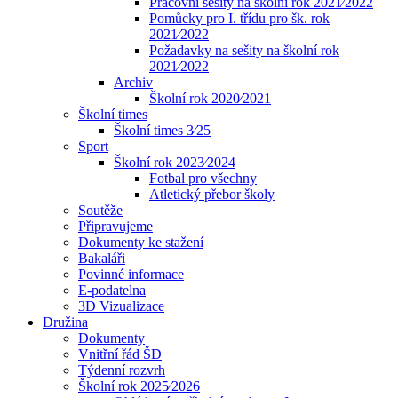
Pracovní sešity na školní rok 2021⁄2022
Pomůcky pro I. třídu pro šk. rok
2021⁄2022
Požadavky na sešity na školní rok
2021⁄2022
Archiv
Školní rok 2020⁄2021
Školní times
Školní times 3⁄25
Sport
Školní rok 2023⁄2024
Fotbal pro všechny
Atletický přebor školy
Soutěže
Připravujeme
Dokumenty ke stažení
Bakaláři
Povinné informace
E-podatelna
3D Vizualizace
Družina
Dokumenty
Vnitřní řád ŠD
Týdenní rozvrh
Školní rok 2025⁄2026