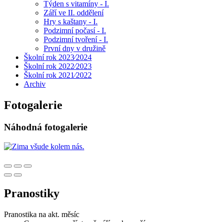
Týden s vitamíny - I.
Září ve II. oddělení
Hry s kaštany - I.
Podzimní počasí - I.
Podzimní tvoření - I.
První dny v družině
Školní rok 2023⁄2024
Školní rok 2022⁄2023
Školní rok 2021⁄2022
Archiv
Fotogalerie
Náhodná fotogalerie
Pranostiky
Pranostika na akt. měsíc