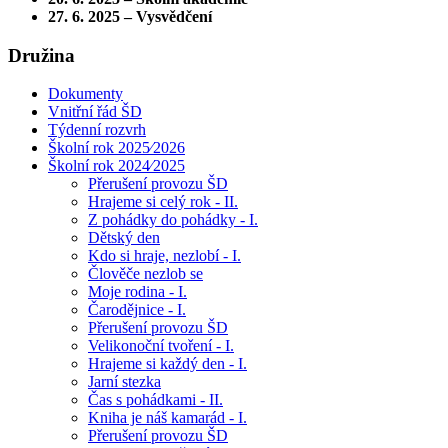
27. 6. 2025 – Vysvědčení
Družina
Dokumenty
Vnitřní řád ŠD
Týdenní rozvrh
Školní rok 2025⁄2026
Školní rok 2024⁄2025
Přerušení provozu ŠD
Hrajeme si celý rok - II.
Z pohádky do pohádky - I.
Dětský den
Kdo si hraje, nezlobí - I.
Člověče nezlob se
Moje rodina - I.
Čarodějnice - I.
Přerušení provozu ŠD
Velikonoční tvoření - I.
Hrajeme si každý den - I.
Jarní stezka
Čas s pohádkami - II.
Kniha je náš kamarád - I.
Přerušení provozu ŠD