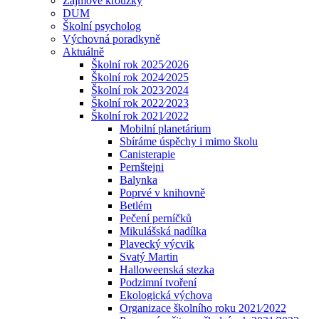
Zájmové kroužky
DUM
Školní psycholog
Výchovná poradkyně
Aktuálně
Školní rok 2025⁄2026
Školní rok 2024⁄2025
Školní rok 2023⁄2024
Školní rok 2022⁄2023
Školní rok 2021⁄2022
Mobilní planetárium
Sbíráme úspěchy i mimo školu
Canisterapie
Pernštejni
Balynka
Poprvé v knihovně
Betlém
Pečení perníčků
Mikulášská nadílka
Plavecký výcvik
Svatý Martin
Halloweenská stezka
Podzimní tvoření
Ekologická výchova
Organizace školního roku 2021⁄2022