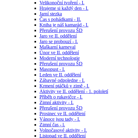
Velikonoční tvoření - I.
Hrajeme si každý den - I.
Jarní stezka
Čas s pohádkami - II.
Kniha je náš kamarád - I.
Přerušení provozu ŠD
Jaro ve II. oddělení
Jaro se probouzí - I.
Maškarní karneval
Únor ve II. oddělení
Moderní technologie
Přerušení provozu ŠD
Masopust - I.
Leden ve II. oddělení
Zábavné odpoledne - I.
Krmení ptáčků v zimě - I.
Aktivity ve II. oddělení - 1. pololetí
Příběh o rukavičce - I.
Zimní aktivity - I.
Přerušení provozu ŠD
Prosinec ve II. oddělení
Vánoce jsou tady - I.
Zimní čas - l.
Volnočasové aktivity - I.
Listopad ve II. oddělení