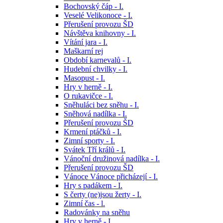
Bochovský čáp - I.
Veselé Velikonoce - I.
Přerušení provozu ŠD
Návštěva knihovny - I.
Vítání jara - I.
Maškarní rej
Období karnevalů - I.
Hudební chvilky - I.
Masopust - I.
Hry v herně - I.
O rukavičce - I.
Sněhuláci bez sněhu - I.
Sněhová nadílka - I.
Přerušení provozu ŠD
Krmení ptáčků - I.
Zimní sporty - I.
Svátek Tří králů - I.
Vánoční družinová nadílka - I.
Přerušení provozu ŠD
Vánoce Vánoce přicházejí - I.
Hry s padákem - I.
S čerty (ne)jsou žerty - I.
Zimní čas - l.
Radovánky na sněhu
Hry v herně - I.