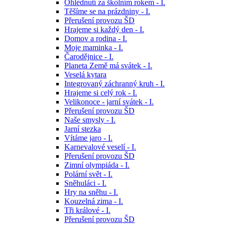
Ohlédnutí za školním rokem - I.
Těšíme se na prázdniny - I.
Přerušení provozu ŠD
Hrajeme si každý den - I.
Domov a rodina - I.
Moje maminka - I.
Čarodějnice - I.
Planeta Země má svátek - I.
Veselá kytara
Integrovaný záchranný kruh - I.
Hrajeme si celý rok - I.
Velikonoce - jarní svátek - I.
Přerušení provozu ŠD
Naše smysly - I.
Jarní stezka
Vítáme jaro - I.
Karnevalové veselí - I.
Přerušení provozu ŠD
Zimní olympiáda - I.
Polární svět - I.
Sněhuláci - I.
Hry na sněhu - I.
Kouzelná zima - I.
Tři králové - I.
Přerušení provozu ŠD