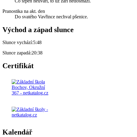
Co srpen neuvaří, to už září nedosmaží.
Pranostika na akt. den
Do svatého Vavřince nechval pšenice.
Východ a západ slunce
Slunce vychází:
5:48
Slunce zapadá:
20:38
Certifikát
Kalendář