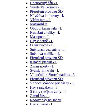
Bochovský čáp - I.
Veselé Velikonoce - I.
Přerušení provozu ŠD
Návštěva knihovny - I.
Vítání jara - I.
Maškarní rej
Období karnevalů - I.
Hudební chvilky - I.
Masopust - I.
Hry v herně - I.
O rukavičce - I.
Sněhuláci bez sněhu - I.
Sněhová nadílka - I.
Přerušení provozu ŠD
Krmení ptáčků - I.
Zimní sporty - I.
Svátek Tří králů - I.
Vánoční družinová nadílka - I.
Přerušení provozu ŠD
Vánoce Vánoce přicházejí - I.
Hry s padákem - I.
S čerty (ne)jsou žerty - I.
Zimní čas - l.
Radovánky na sněhu
Hry v herně - I.