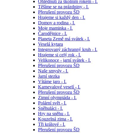
Ohlédnutí za školním rokem - I.
Těšíme se na prázdniny - I.
Přerušení provozu ŠD
Hrajeme si každý den - I.
Domov a rodina - I.
Moje maminka - I.
Čarodějnice - I.
Planeta Země má svátek - I.
Veselá kytara
Integrovaný záchranný kruh - I.
Hrajeme si celý rok - I.
Velikonoce - jarní svátek - I.
Přerušení provozu ŠD
Naše smysly - I.
Jarní stezka
Vítáme jaro - I.
Karnevalové veselí - I.
Přerušení provozu ŠD
Zimní olympiáda - I.
Polární svět - I.
Sněhuláci - I.
Hry na sněhu - I.
Kouzelná zima - I.
Tři králové - I.
Přerušení provozu ŠD