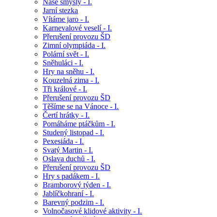
Naše smysly - I.
Jarní stezka
Vítáme jaro - I.
Karnevalové veselí - I.
Přerušení provozu ŠD
Zimní olympiáda - I.
Polární svět - I.
Sněhuláci - I.
Hry na sněhu - I.
Kouzelná zima - I.
Tři králové - I.
Přerušení provozu ŠD
Těšíme se na Vánoce - I.
Čertí hrátky - I.
Pomáháme ptáčkům - I.
Studený listopad - I.
Pexesiáda - I.
Svatý Martin - I.
Oslava duchů - I.
Přerušení provozu ŠD
Hry s padákem - I.
Bramborový týden - I.
Jablíčkohraní - I.
Barevný podzim - I.
Volnočasové klidové aktivity - I.