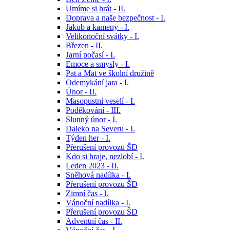
Umíme si hrát - II.
Doprava a naše bezpečnost - I.
Jakub a kameny - I.
Velikonoční svátky - I.
Březen - II.
Jarní počasí - I.
Emoce a smysly - I.
Pat a Mat ve školní družině
Odemykání jara - I.
Únor - II.
Masopustní veselí - I.
Poděkování - III.
Slunný únor - I.
Daleko na Severu - I.
Týden her - I.
Přerušení provozu ŠD
Kdo si hraje, nezlobí - I.
Leden 2023 - II.
Sněhová nadílka - I.
Přerušení provozu ŠD
Zimní čas - l.
Vánoční nadílka - I.
Přerušení provozu ŠD
Adventní čas - II.