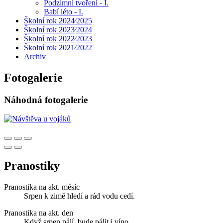
Podzimní tvoření - I.
Babí léto - I.
Školní rok 2024⁄2025
Školní rok 2023⁄2024
Školní rok 2022⁄2023
Školní rok 2021⁄2022
Archiv
Fotogalerie
Náhodná fotogalerie
Pranostiky
Pranostika na akt. měsíc
Srpen k zimě hledí a rád vodu cedí.
Pranostika na akt. den
Když srpen pálí, bude pálit i víno.