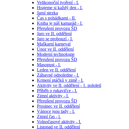
Velikonoční tvoření - I.
Hrajeme si každý den - I.
Jarní stezka
Čas s pohádkami - II.
Kniha je náš kamarád - I.
Přerušení provozu ŠD
Jaro ve II. oddělení
Jaro se probouzí - I.
Maškarní karneval
Únor ve II. oddělení
Moderní technologie
Přerušení provozu ŠD
Masopust - I.
Leden ve II. oddělení
Zábavné odpoledne - I.
Krmení ptáčků v zimě - I.
Aktivity ve II. oddělení - 1. pololetí
Příběh o rukavičce - I.
Zimní aktivity - I.
Přerušení provozu ŠD
Prosinec ve II. oddělení
Vánoce jsou tady - I.
Zimní čas - l.
Volnočasové aktivity - I.
Listopad ve II. oddělení