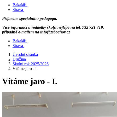
Bakaláři
Strava
Přijmeme speciálního pedagoga.
Více informací u ředitelky školy, nejlépe na tel. 732 721 719,
případně e-mailem na info@zsbochov.cz
Bakaláři
Strava
Úvodní stránka
Družina
Školní rok 2025/2026
Vítáme jaro - I.
Vítáme jaro - I.