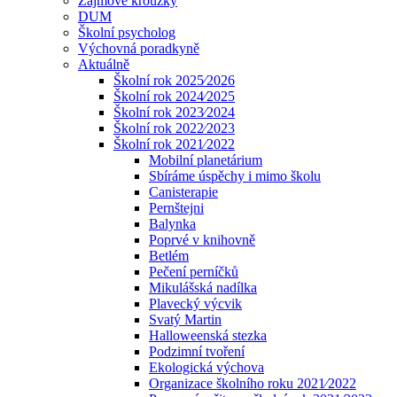
Zájmové kroužky
DUM
Školní psycholog
Výchovná poradkyně
Aktuálně
Školní rok 2025⁄2026
Školní rok 2024⁄2025
Školní rok 2023⁄2024
Školní rok 2022⁄2023
Školní rok 2021⁄2022
Mobilní planetárium
Sbíráme úspěchy i mimo školu
Canisterapie
Pernštejni
Balynka
Poprvé v knihovně
Betlém
Pečení perníčků
Mikulášská nadílka
Plavecký výcvik
Svatý Martin
Halloweenská stezka
Podzimní tvoření
Ekologická výchova
Organizace školního roku 2021⁄2022