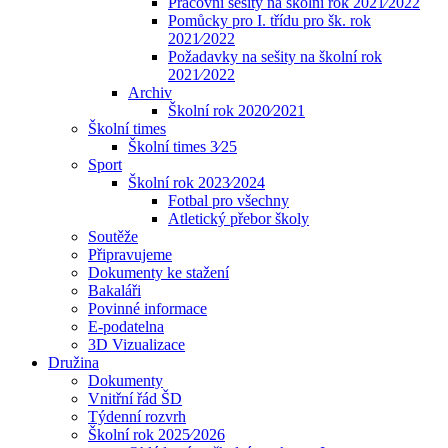
Pracovní sešity na školní rok 2021⁄2022
Pomůcky pro I. třídu pro šk. rok
2021⁄2022
Požadavky na sešity na školní rok
2021⁄2022
Archiv
Školní rok 2020⁄2021
Školní times
Školní times 3⁄25
Sport
Školní rok 2023⁄2024
Fotbal pro všechny
Atletický přebor školy
Soutěže
Připravujeme
Dokumenty ke stažení
Bakaláři
Povinné informace
E-podatelna
3D Vizualizace
Družina
Dokumenty
Vnitřní řád ŠD
Týdenní rozvrh
Školní rok 2025⁄2026