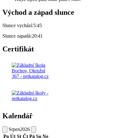
Východ a západ slunce
Slunce vychází:
5:45
Slunce zapadá:
20:41
Certifikát
Kalendář
Srpen
2026
Po
Út
St
Čt
Pá
So
Ne