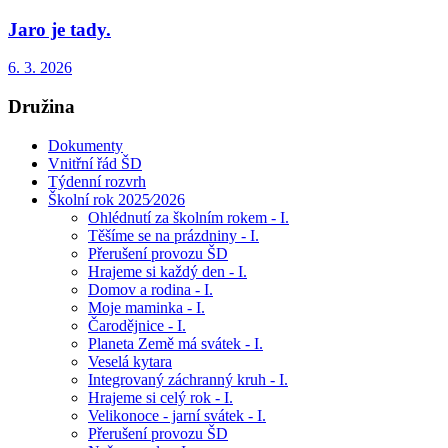
Jaro je tady.
6. 3. 2026
Družina
Dokumenty
Vnitřní řád ŠD
Týdenní rozvrh
Školní rok 2025⁄2026
Ohlédnutí za školním rokem - I.
Těšíme se na prázdniny - I.
Přerušení provozu ŠD
Hrajeme si každý den - I.
Domov a rodina - I.
Moje maminka - I.
Čarodějnice - I.
Planeta Země má svátek - I.
Veselá kytara
Integrovaný záchranný kruh - I.
Hrajeme si celý rok - I.
Velikonoce - jarní svátek - I.
Přerušení provozu ŠD