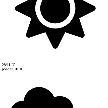
28/11 °C
pondělí
10. 8.