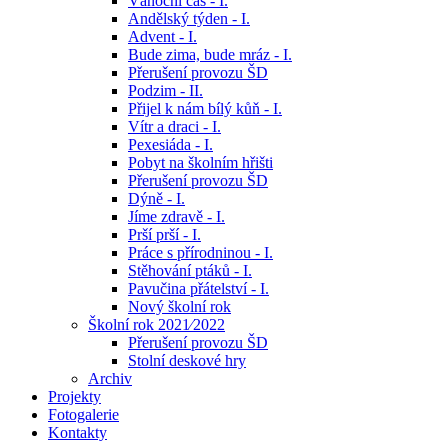
Vánoční čas - I.
Andělský týden - I.
Advent - I.
Bude zima, bude mráz - I.
Přerušení provozu ŠD
Podzim - II.
Přijel k nám bílý kůň - I.
Vítr a draci - I.
Pexesiáda - I.
Pobyt na školním hřišti
Přerušení provozu ŠD
Dýně - I.
Jíme zdravě - I.
Prší prší - I.
Práce s přírodninou - I.
Stěhování ptáků - I.
Pavučina přátelství - I.
Nový školní rok
Školní rok 2021⁄2022
Přerušení provozu ŠD
Stolní deskové hry
Archiv
Projekty
Fotogalerie
Kontakty