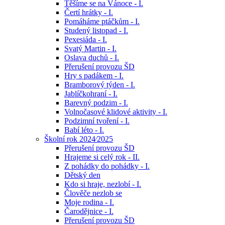
Těšíme se na Vánoce - I.
Čertí hrátky - I.
Pomáháme ptáčkům - I.
Studený listopad - I.
Pexesiáda - I.
Svatý Martin - I.
Oslava duchů - I.
Přerušení provozu ŠD
Hry s padákem - I.
Bramborový týden - I.
Jablíčkohraní - I.
Barevný podzim - I.
Volnočasové klidové aktivity - I.
Podzimní tvoření - I.
Babí léto - I.
Školní rok 2024⁄2025
Přerušení provozu ŠD
Hrajeme si celý rok - II.
Z pohádky do pohádky - I.
Dětský den
Kdo si hraje, nezlobí - I.
Člověče nezlob se
Moje rodina - I.
Čarodějnice - I.
Přerušení provozu ŠD