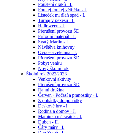
Pouštění draků - I.
Foukej foukej větříčku - I.
Lísteček mi dlaň spad - I.
Turnaj v pexesu - I.
Halloween - I.
Přerušení provozu ŠD
Přírodní materiál - I.
Svatý Martin - I.
Návštěva knihovny
Ovoce a zelenina - I.
Přerušení provozu ŠD
Pobyt venku
Nový školní rok
Školní rok 2022⁄2023
Venkovní aktivity
Přerušení provozu ŠD
Ranní družina
Červen - Počasí a pranostiky - I.
Z pohádky do pohádky
Deskové hry - I.
Rodina a domov - I.
Maminka má svátek - I.
Duben - II.
Čáry máry - I.
Den Země - I.