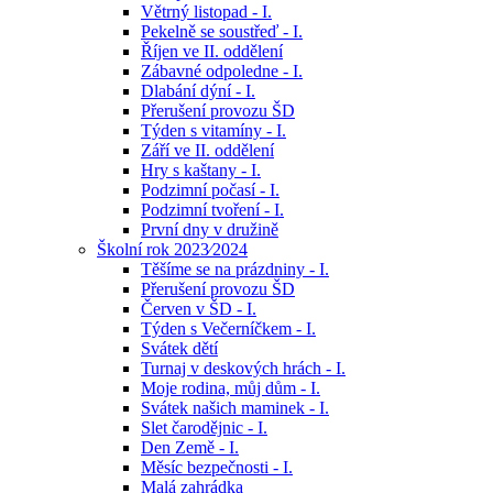
Větrný listopad - I.
Pekelně se soustřeď - I.
Říjen ve II. oddělení
Zábavné odpoledne - I.
Dlabání dýní - I.
Přerušení provozu ŠD
Týden s vitamíny - I.
Září ve II. oddělení
Hry s kaštany - I.
Podzimní počasí - I.
Podzimní tvoření - I.
První dny v družině
Školní rok 2023⁄2024
Těšíme se na prázdniny - I.
Přerušení provozu ŠD
Červen v ŠD - I.
Týden s Večerníčkem - I.
Svátek dětí
Turnaj v deskových hrách - I.
Moje rodina, můj dům - I.
Svátek našich maminek - I.
Slet čarodějnic - I.
Den Země - I.
Měsíc bezpečnosti - I.
Malá zahrádka