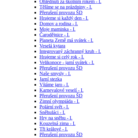
Ohlédnutí za školním rokem - I.
Těšíme se na prázdniny - I.
Přerušení provozu ŠD
Hrajeme si každý den - I.
Domov a rodina - I.
Moje maminka - I.
Čarodějnice - I.
Planeta Země má svátek - I.
Veselá kytara
Integrovaný záchranný kruh - I.
Hrajeme si celý rok - I.
Velikonoce - jarní svátek - I.
Přerušení provozu ŠD
Naše smysly - I.
Jarní stezka
Vítáme jaro - I.
Karnevalové veselí - I.
Přerušení provozu ŠD
Zimní olympiáda - I.
Polární svět - I.
Sněhuláci - I.
Hry na sněhu - I.
Kouzelná zima - I.
Tři králové - I.
Přerušení provozu ŠD