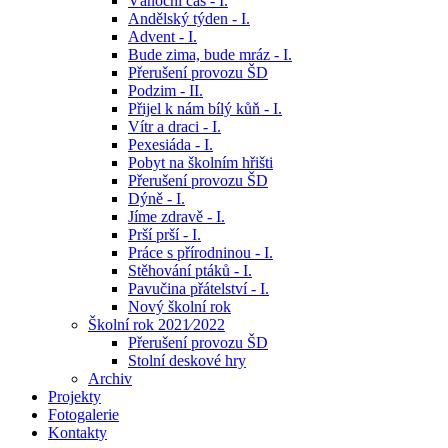
Vánoční čas - I.
Andělský týden - I.
Advent - I.
Bude zima, bude mráz - I.
Přerušení provozu ŠD
Podzim - II.
Přijel k nám bílý kůň - I.
Vítr a draci - I.
Pexesiáda - I.
Pobyt na školním hřišti
Přerušení provozu ŠD
Dýně - I.
Jíme zdravě - I.
Prší prší - I.
Práce s přírodninou - I.
Stěhování ptáků - I.
Pavučina přátelství - I.
Nový školní rok
Školní rok 2021⁄2022
Přerušení provozu ŠD
Stolní deskové hry
Archiv
Projekty
Fotogalerie
Kontakty