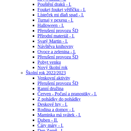
Pouštění draků - I.
Foukej foukej větříčku - I.
Lísteček mi dlaň spad - I.
Turnaj v pexesu - I.
Halloween - I.
Přerušení provozu ŠD
Přírodní materiál - I.
Svatý Martin - I.
Návštěva knihovny
Ovoce a zelenina - I.
Přerušení provozu ŠD
Pobyt venku
Nový školní rok
Školní rok 2022⁄2023
Venkovní aktivity
Přerušení provozu ŠD
Ranní družina
Červen - Počasí a pranostiky - I.
Z pohádky do pohádky
Deskové hry - I.
Rodina a domov - I.
Maminka má svátek - I.
Duben - II.
Čáry máry - I.
Den Země - I.