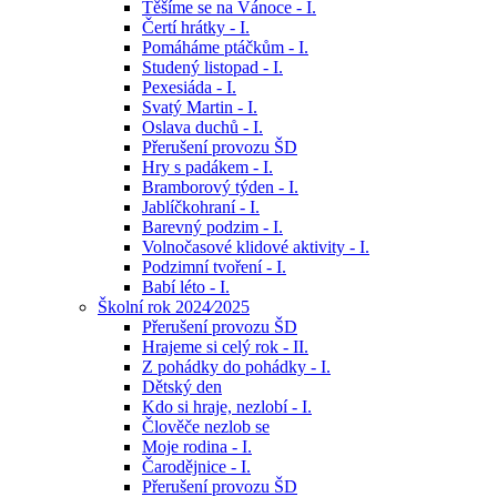
Těšíme se na Vánoce - I.
Čertí hrátky - I.
Pomáháme ptáčkům - I.
Studený listopad - I.
Pexesiáda - I.
Svatý Martin - I.
Oslava duchů - I.
Přerušení provozu ŠD
Hry s padákem - I.
Bramborový týden - I.
Jablíčkohraní - I.
Barevný podzim - I.
Volnočasové klidové aktivity - I.
Podzimní tvoření - I.
Babí léto - I.
Školní rok 2024⁄2025
Přerušení provozu ŠD
Hrajeme si celý rok - II.
Z pohádky do pohádky - I.
Dětský den
Kdo si hraje, nezlobí - I.
Člověče nezlob se
Moje rodina - I.
Čarodějnice - I.
Přerušení provozu ŠD