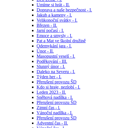
Umíme si hrát - II.
Doprava a naše bezpečnost - I.
Jakub a kameny - I.
Velikonoční svátky - I.
Březen - II.
Jarní počasí - I.
Emoce a smysly - I.
Pat a Mat ve školní družině
Odemykání jara - I.
Únor - II.
Masopustní veselí - I.
Poděkování - III.
Slunný únor - I.
Daleko na Severu - I.
Týden her - I.
Přerušení provozu ŠD
Kdo si hraje, nezlobí - I.
Leden 2023 - II.
Sněhová nadílka - I.
Přerušení provozu ŠD
Zimní čas - l.
Vánoční nadílka - I.
Přerušení provozu ŠD
Adventní čas - II.