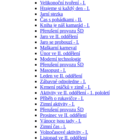
Velikonoční tvoření - I.
Hrajeme si každý den - I.
Jarní stezka
Čas s pohádkami - II.
Kniha je náš kamarád - I.
Přerušení provozu ŠD
Jaro ve II. oddělení
Jaro se probouzí - I.
Maškarní karneval
Únor ve II. oddělení
Moderní technologie
Přerušení provozu ŠD
Masopust - I.
Leden ve II. oddělení
Zábavné odpoledne - I.
Krmení ptáčků v zimě - I.
Aktivity ve II. oddělení - 1. pololetí
Příběh o rukavičce - I.
Zimní aktivity - I.
Přerušení provozu ŠD
Prosinec ve II. oddělení
Vánoce jsou tady - I.
Zimní čas - l.
Volnočasové aktivity - I.
Listopad ve II. oddělení