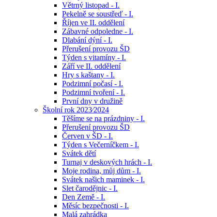
Větrný listopad - I.
Pekelně se soustřeď - I.
Říjen ve II. oddělení
Zábavné odpoledne - I.
Dlabání dýní - I.
Přerušení provozu ŠD
Týden s vitamíny - I.
Září ve II. oddělení
Hry s kaštany - I.
Podzimní počasí - I.
Podzimní tvoření - I.
První dny v družině
Školní rok 2023⁄2024
Těšíme se na prázdniny - I.
Přerušení provozu ŠD
Červen v ŠD - I.
Týden s Večerníčkem - I.
Svátek dětí
Turnaj v deskových hrách - I.
Moje rodina, můj dům - I.
Svátek našich maminek - I.
Slet čarodějnic - I.
Den Země - I.
Měsíc bezpečnosti - I.
Malá zahrádka