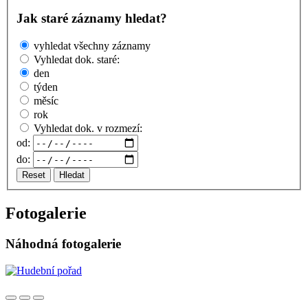
Jak staré záznamy hledat?
vyhledat všechny záznamy
Vyhledat dok. staré:
den
týden
měsíc
rok
Vyhledat dok. v rozmezí:
od:
do:
Reset
Hledat
Fotogalerie
Náhodná fotogalerie