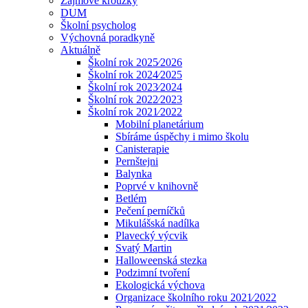
Zájmové kroužky
DUM
Školní psycholog
Výchovná poradkyně
Aktuálně
Školní rok 2025⁄2026
Školní rok 2024⁄2025
Školní rok 2023⁄2024
Školní rok 2022⁄2023
Školní rok 2021⁄2022
Mobilní planetárium
Sbíráme úspěchy i mimo školu
Canisterapie
Pernštejni
Balynka
Poprvé v knihovně
Betlém
Pečení perníčků
Mikulášská nadílka
Plavecký výcvik
Svatý Martin
Halloweenská stezka
Podzimní tvoření
Ekologická výchova
Organizace školního roku 2021⁄2022