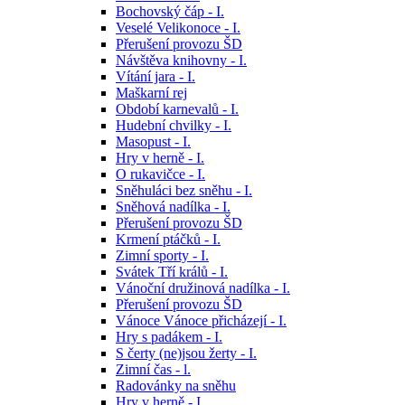
Bochovský čáp - I.
Veselé Velikonoce - I.
Přerušení provozu ŠD
Návštěva knihovny - I.
Vítání jara - I.
Maškarní rej
Období karnevalů - I.
Hudební chvilky - I.
Masopust - I.
Hry v herně - I.
O rukavičce - I.
Sněhuláci bez sněhu - I.
Sněhová nadílka - I.
Přerušení provozu ŠD
Krmení ptáčků - I.
Zimní sporty - I.
Svátek Tří králů - I.
Vánoční družinová nadílka - I.
Přerušení provozu ŠD
Vánoce Vánoce přicházejí - I.
Hry s padákem - I.
S čerty (ne)jsou žerty - I.
Zimní čas - l.
Radovánky na sněhu
Hry v herně - I.