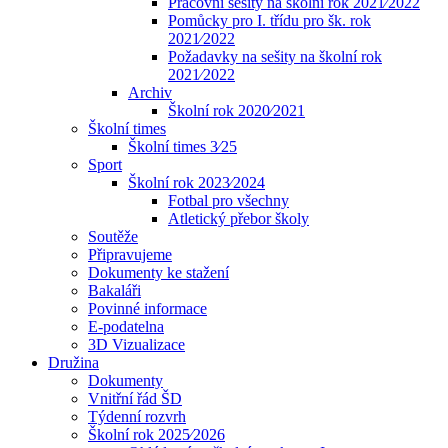
Pracovní sešity na školní rok 2021⁄2022
Pomůcky pro I. třídu pro šk. rok
2021⁄2022
Požadavky na sešity na školní rok
2021⁄2022
Archiv
Školní rok 2020⁄2021
Školní times
Školní times 3⁄25
Sport
Školní rok 2023⁄2024
Fotbal pro všechny
Atletický přebor školy
Soutěže
Připravujeme
Dokumenty ke stažení
Bakaláři
Povinné informace
E-podatelna
3D Vizualizace
Družina
Dokumenty
Vnitřní řád ŠD
Týdenní rozvrh
Školní rok 2025⁄2026