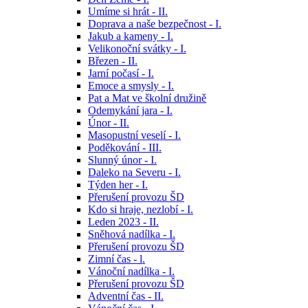
Umíme si hrát - II.
Doprava a naše bezpečnost - I.
Jakub a kameny - I.
Velikonoční svátky - I.
Březen - II.
Jarní počasí - I.
Emoce a smysly - I.
Pat a Mat ve školní družině
Odemykání jara - I.
Únor - II.
Masopustní veselí - I.
Poděkování - III.
Slunný únor - I.
Daleko na Severu - I.
Týden her - I.
Přerušení provozu ŠD
Kdo si hraje, nezlobí - I.
Leden 2023 - II.
Sněhová nadílka - I.
Přerušení provozu ŠD
Zimní čas - l.
Vánoční nadílka - I.
Přerušení provozu ŠD
Adventní čas - II.