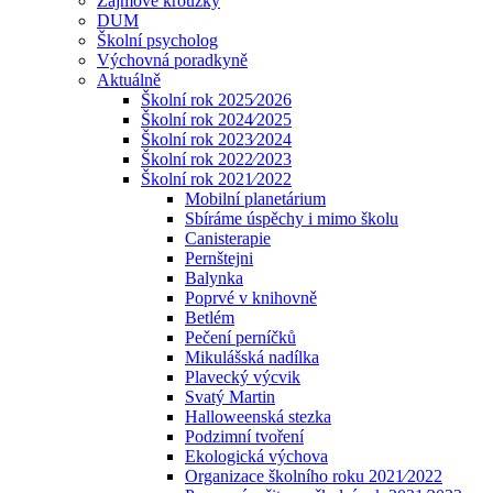
Zájmové kroužky
DUM
Školní psycholog
Výchovná poradkyně
Aktuálně
Školní rok 2025⁄2026
Školní rok 2024⁄2025
Školní rok 2023⁄2024
Školní rok 2022⁄2023
Školní rok 2021⁄2022
Mobilní planetárium
Sbíráme úspěchy i mimo školu
Canisterapie
Pernštejni
Balynka
Poprvé v knihovně
Betlém
Pečení perníčků
Mikulášská nadílka
Plavecký výcvik
Svatý Martin
Halloweenská stezka
Podzimní tvoření
Ekologická výchova
Organizace školního roku 2021⁄2022