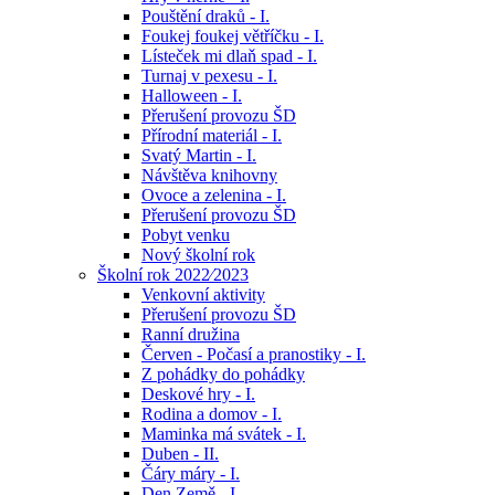
Pouštění draků - I.
Foukej foukej větříčku - I.
Lísteček mi dlaň spad - I.
Turnaj v pexesu - I.
Halloween - I.
Přerušení provozu ŠD
Přírodní materiál - I.
Svatý Martin - I.
Návštěva knihovny
Ovoce a zelenina - I.
Přerušení provozu ŠD
Pobyt venku
Nový školní rok
Školní rok 2022⁄2023
Venkovní aktivity
Přerušení provozu ŠD
Ranní družina
Červen - Počasí a pranostiky - I.
Z pohádky do pohádky
Deskové hry - I.
Rodina a domov - I.
Maminka má svátek - I.
Duben - II.
Čáry máry - I.
Den Země - I.