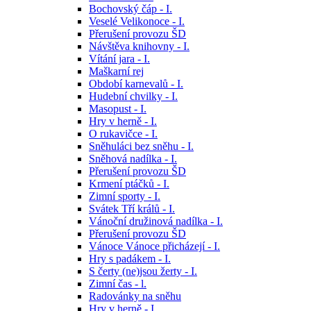
Bochovský čáp - I.
Veselé Velikonoce - I.
Přerušení provozu ŠD
Návštěva knihovny - I.
Vítání jara - I.
Maškarní rej
Období karnevalů - I.
Hudební chvilky - I.
Masopust - I.
Hry v herně - I.
O rukavičce - I.
Sněhuláci bez sněhu - I.
Sněhová nadílka - I.
Přerušení provozu ŠD
Krmení ptáčků - I.
Zimní sporty - I.
Svátek Tří králů - I.
Vánoční družinová nadílka - I.
Přerušení provozu ŠD
Vánoce Vánoce přicházejí - I.
Hry s padákem - I.
S čerty (ne)jsou žerty - I.
Zimní čas - l.
Radovánky na sněhu
Hry v herně - I.