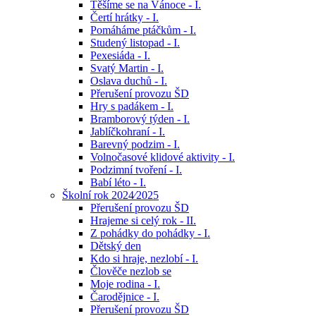
Těšíme se na Vánoce - I.
Čertí hrátky - I.
Pomáháme ptáčkům - I.
Studený listopad - I.
Pexesiáda - I.
Svatý Martin - I.
Oslava duchů - I.
Přerušení provozu ŠD
Hry s padákem - I.
Bramborový týden - I.
Jablíčkohraní - I.
Barevný podzim - I.
Volnočasové klidové aktivity - I.
Podzimní tvoření - I.
Babí léto - I.
Školní rok 2024⁄2025
Přerušení provozu ŠD
Hrajeme si celý rok - II.
Z pohádky do pohádky - I.
Dětský den
Kdo si hraje, nezlobí - I.
Člověče nezlob se
Moje rodina - I.
Čarodějnice - I.
Přerušení provozu ŠD