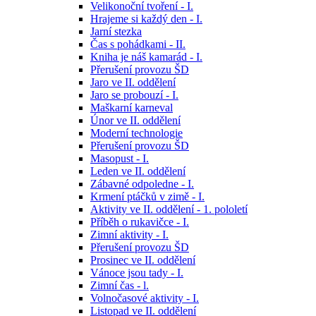
Velikonoční tvoření - I.
Hrajeme si každý den - I.
Jarní stezka
Čas s pohádkami - II.
Kniha je náš kamarád - I.
Přerušení provozu ŠD
Jaro ve II. oddělení
Jaro se probouzí - I.
Maškarní karneval
Únor ve II. oddělení
Moderní technologie
Přerušení provozu ŠD
Masopust - I.
Leden ve II. oddělení
Zábavné odpoledne - I.
Krmení ptáčků v zimě - I.
Aktivity ve II. oddělení - 1. pololetí
Příběh o rukavičce - I.
Zimní aktivity - I.
Přerušení provozu ŠD
Prosinec ve II. oddělení
Vánoce jsou tady - I.
Zimní čas - l.
Volnočasové aktivity - I.
Listopad ve II. oddělení