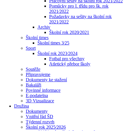
Pracovní sešity na školní rok 2021⁄2022
Pomůcky pro I. třídu pro šk. rok
2021⁄2022
Požadavky na sešity na školní rok
2021⁄2022
Archiv
Školní rok 2020⁄2021
Školní times
Školní times 3⁄25
Sport
Školní rok 2023⁄2024
Fotbal pro všechny
Atletický přebor školy
Soutěže
Připravujeme
Dokumenty ke stažení
Bakaláři
Povinné informace
E-podatelna
3D Vizualizace
Družina
Dokumenty
Vnitřní řád ŠD
Týdenní rozvrh
Školní rok 2025⁄2026