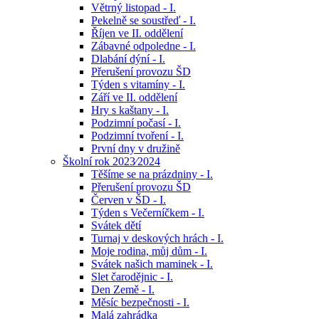
Větrný listopad - I.
Pekelně se soustřeď - I.
Říjen ve II. oddělení
Zábavné odpoledne - I.
Dlabání dýní - I.
Přerušení provozu ŠD
Týden s vitamíny - I.
Září ve II. oddělení
Hry s kaštany - I.
Podzimní počasí - I.
Podzimní tvoření - I.
První dny v družině
Školní rok 2023⁄2024
Těšíme se na prázdniny - I.
Přerušení provozu ŠD
Červen v ŠD - I.
Týden s Večerníčkem - I.
Svátek dětí
Turnaj v deskových hrách - I.
Moje rodina, můj dům - I.
Svátek našich maminek - I.
Slet čarodějnic - I.
Den Země - I.
Měsíc bezpečnosti - I.
Malá zahrádka