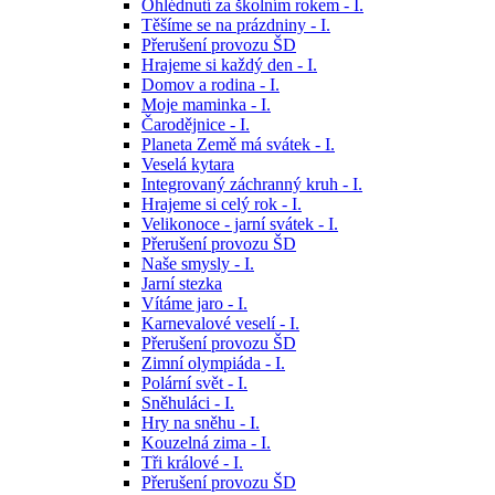
Ohlédnutí za školním rokem - I.
Těšíme se na prázdniny - I.
Přerušení provozu ŠD
Hrajeme si každý den - I.
Domov a rodina - I.
Moje maminka - I.
Čarodějnice - I.
Planeta Země má svátek - I.
Veselá kytara
Integrovaný záchranný kruh - I.
Hrajeme si celý rok - I.
Velikonoce - jarní svátek - I.
Přerušení provozu ŠD
Naše smysly - I.
Jarní stezka
Vítáme jaro - I.
Karnevalové veselí - I.
Přerušení provozu ŠD
Zimní olympiáda - I.
Polární svět - I.
Sněhuláci - I.
Hry na sněhu - I.
Kouzelná zima - I.
Tři králové - I.
Přerušení provozu ŠD