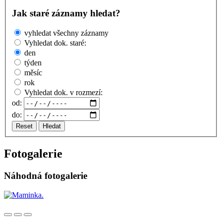
Jak staré záznamy hledat?
vyhledat všechny záznamy
Vyhledat dok. staré:
den
týden
měsíc
rok
Vyhledat dok. v rozmezí:
od:
do:
Reset
Hledat
Fotogalerie
Náhodná fotogalerie