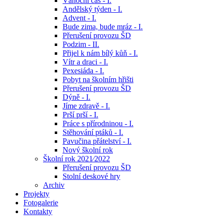
Vánoční čas - I.
Andělský týden - I.
Advent - I.
Bude zima, bude mráz - I.
Přerušení provozu ŠD
Podzim - II.
Přijel k nám bílý kůň - I.
Vítr a draci - I.
Pexesiáda - I.
Pobyt na školním hřišti
Přerušení provozu ŠD
Dýně - I.
Jíme zdravě - I.
Prší prší - I.
Práce s přírodninou - I.
Stěhování ptáků - I.
Pavučina přátelství - I.
Nový školní rok
Školní rok 2021⁄2022
Přerušení provozu ŠD
Stolní deskové hry
Archiv
Projekty
Fotogalerie
Kontakty