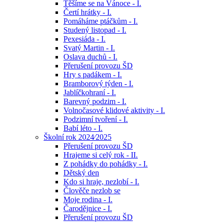
Těšíme se na Vánoce - I.
Čertí hrátky - I.
Pomáháme ptáčkům - I.
Studený listopad - I.
Pexesiáda - I.
Svatý Martin - I.
Oslava duchů - I.
Přerušení provozu ŠD
Hry s padákem - I.
Bramborový týden - I.
Jablíčkohraní - I.
Barevný podzim - I.
Volnočasové klidové aktivity - I.
Podzimní tvoření - I.
Babí léto - I.
Školní rok 2024⁄2025
Přerušení provozu ŠD
Hrajeme si celý rok - II.
Z pohádky do pohádky - I.
Dětský den
Kdo si hraje, nezlobí - I.
Člověče nezlob se
Moje rodina - I.
Čarodějnice - I.
Přerušení provozu ŠD