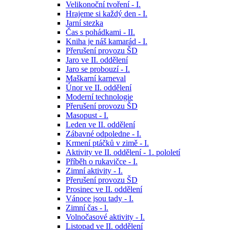
Velikonoční tvoření - I.
Hrajeme si každý den - I.
Jarní stezka
Čas s pohádkami - II.
Kniha je náš kamarád - I.
Přerušení provozu ŠD
Jaro ve II. oddělení
Jaro se probouzí - I.
Maškarní karneval
Únor ve II. oddělení
Moderní technologie
Přerušení provozu ŠD
Masopust - I.
Leden ve II. oddělení
Zábavné odpoledne - I.
Krmení ptáčků v zimě - I.
Aktivity ve II. oddělení - 1. pololetí
Příběh o rukavičce - I.
Zimní aktivity - I.
Přerušení provozu ŠD
Prosinec ve II. oddělení
Vánoce jsou tady - I.
Zimní čas - l.
Volnočasové aktivity - I.
Listopad ve II. oddělení