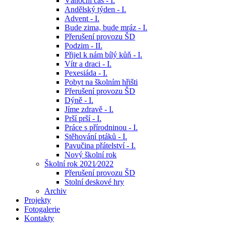
Vánoční čas - I.
Andělský týden - I.
Advent - I.
Bude zima, bude mráz - I.
Přerušení provozu ŠD
Podzim - II.
Přijel k nám bílý kůň - I.
Vítr a draci - I.
Pexesiáda - I.
Pobyt na školním hřišti
Přerušení provozu ŠD
Dýně - I.
Jíme zdravě - I.
Prší prší - I.
Práce s přírodninou - I.
Stěhování ptáků - I.
Pavučina přátelství - I.
Nový školní rok
Školní rok 2021⁄2022
Přerušení provozu ŠD
Stolní deskové hry
Archiv
Projekty
Fotogalerie
Kontakty