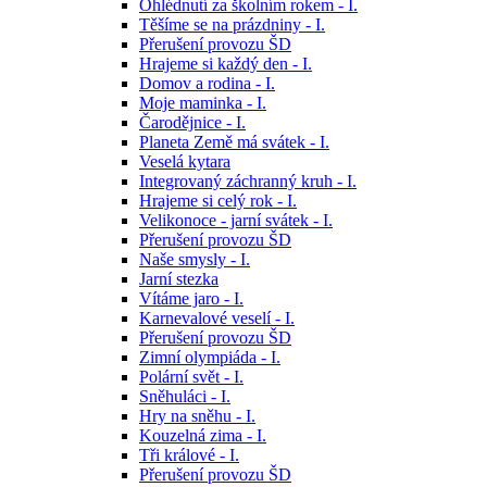
Ohlédnutí za školním rokem - I.
Těšíme se na prázdniny - I.
Přerušení provozu ŠD
Hrajeme si každý den - I.
Domov a rodina - I.
Moje maminka - I.
Čarodějnice - I.
Planeta Země má svátek - I.
Veselá kytara
Integrovaný záchranný kruh - I.
Hrajeme si celý rok - I.
Velikonoce - jarní svátek - I.
Přerušení provozu ŠD
Naše smysly - I.
Jarní stezka
Vítáme jaro - I.
Karnevalové veselí - I.
Přerušení provozu ŠD
Zimní olympiáda - I.
Polární svět - I.
Sněhuláci - I.
Hry na sněhu - I.
Kouzelná zima - I.
Tři králové - I.
Přerušení provozu ŠD