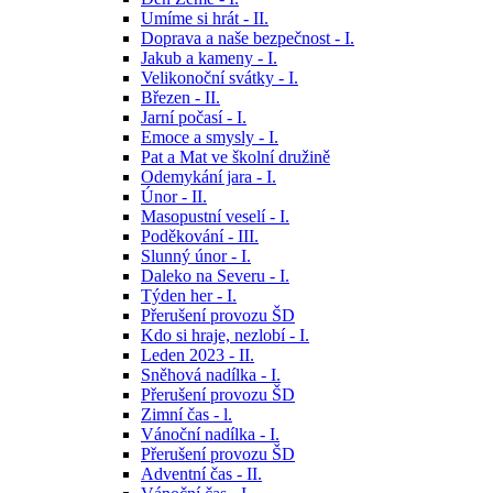
Umíme si hrát - II.
Doprava a naše bezpečnost - I.
Jakub a kameny - I.
Velikonoční svátky - I.
Březen - II.
Jarní počasí - I.
Emoce a smysly - I.
Pat a Mat ve školní družině
Odemykání jara - I.
Únor - II.
Masopustní veselí - I.
Poděkování - III.
Slunný únor - I.
Daleko na Severu - I.
Týden her - I.
Přerušení provozu ŠD
Kdo si hraje, nezlobí - I.
Leden 2023 - II.
Sněhová nadílka - I.
Přerušení provozu ŠD
Zimní čas - l.
Vánoční nadílka - I.
Přerušení provozu ŠD
Adventní čas - II.