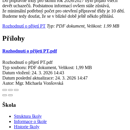
Do přípravné třídy pro školní rok 2026/2027 bylo přijato všech
devět uchazečů. Podstatnou informací ovšem stále zůstává,
že minimální potřebný počet pro otevření přípravné třídy je 10 dětí.
Budeme tedy doufat, že se v blízké době ještě někdo přihlásí.
Rozhodnutí o přijetí PT
Typ: PDF dokument, Velikost: 1.99 MB
Přílohy
Rozhodnutí o přijetí PT.pdf
Rozhodnutí o přijetí PT.pdf
Typ souboru: PDF dokument, Velikost: 1,99 MB
Datum vložení:
24. 3. 2026 14:43
Datum poslední aktualizace:
24. 3. 2026 14:47
Autor:
Mgr. Michaela Vonšovská
Škola
Struktura školy
Informace o škole
Historie školy