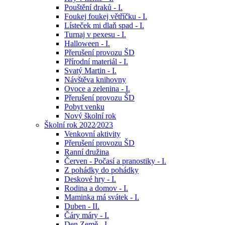
Pouštění draků - I.
Foukej foukej větříčku - I.
Lísteček mi dlaň spad - I.
Turnaj v pexesu - I.
Halloween - I.
Přerušení provozu ŠD
Přírodní materiál - I.
Svatý Martin - I.
Návštěva knihovny
Ovoce a zelenina - I.
Přerušení provozu ŠD
Pobyt venku
Nový školní rok
Školní rok 2022⁄2023
Venkovní aktivity
Přerušení provozu ŠD
Ranní družina
Červen - Počasí a pranostiky - I.
Z pohádky do pohádky
Deskové hry - I.
Rodina a domov - I.
Maminka má svátek - I.
Duben - II.
Čáry máry - I.
Den Země - I.