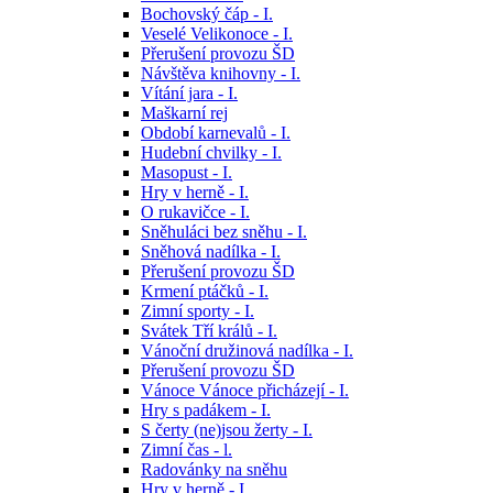
Bochovský čáp - I.
Veselé Velikonoce - I.
Přerušení provozu ŠD
Návštěva knihovny - I.
Vítání jara - I.
Maškarní rej
Období karnevalů - I.
Hudební chvilky - I.
Masopust - I.
Hry v herně - I.
O rukavičce - I.
Sněhuláci bez sněhu - I.
Sněhová nadílka - I.
Přerušení provozu ŠD
Krmení ptáčků - I.
Zimní sporty - I.
Svátek Tří králů - I.
Vánoční družinová nadílka - I.
Přerušení provozu ŠD
Vánoce Vánoce přicházejí - I.
Hry s padákem - I.
S čerty (ne)jsou žerty - I.
Zimní čas - l.
Radovánky na sněhu
Hry v herně - I.