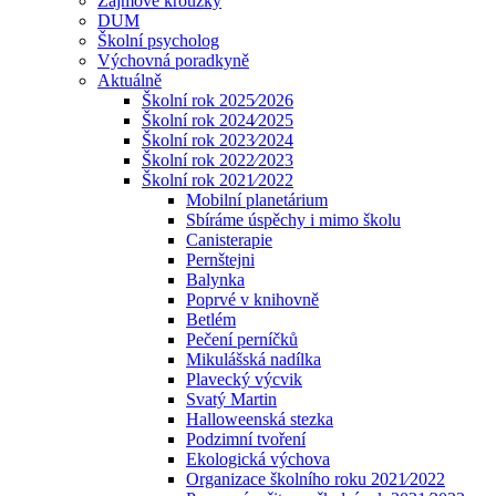
Zájmové kroužky
DUM
Školní psycholog
Výchovná poradkyně
Aktuálně
Školní rok 2025⁄2026
Školní rok 2024⁄2025
Školní rok 2023⁄2024
Školní rok 2022⁄2023
Školní rok 2021⁄2022
Mobilní planetárium
Sbíráme úspěchy i mimo školu
Canisterapie
Pernštejni
Balynka
Poprvé v knihovně
Betlém
Pečení perníčků
Mikulášská nadílka
Plavecký výcvik
Svatý Martin
Halloweenská stezka
Podzimní tvoření
Ekologická výchova
Organizace školního roku 2021⁄2022