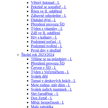
Větrný listopad - I.
Pekelně se soustřeď - I.
Říjen ve II. oddělení
Zábavné odpoledne - I.
Dlabání dýní - I.
Přerušení provozu ŠD
Týden s vitamíny - I.
Září ve II. oddělení
Hry s kaštany - I.
Podzimní počasí - I.
Podzimní tvoření - I.
První dny v družině
Školní rok 2023⁄2024
Těšíme se na prázdniny - I.
Přerušení provozu ŠD
Červen v ŠD - I.
Týden s Večerníčkem - I.
Svátek dětí
Turnaj v deskových hrách - I.
Moje rodina, můj dům - I.
Svátek našich maminek - I.
Slet čarodějnic - I.
Den Země - I.
Měsíc bezpečnosti - I.
Malá zahrádka