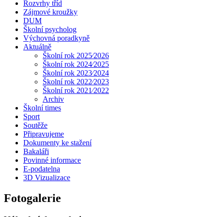
Rozvrhy tříd
Zájmové kroužky
DUM
Školní psycholog
Výchovná poradkyně
Aktuálně
Školní rok 2025⁄2026
Školní rok 2024⁄2025
Školní rok 2023⁄2024
Školní rok 2022⁄2023
Školní rok 2021⁄2022
Archiv
Školní times
Sport
Soutěže
Připravujeme
Dokumenty ke stažení
Bakaláři
Povinné informace
E-podatelna
3D Vizualizace
Fotogalerie