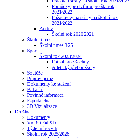
Pracovní sešity na školní rok 2021⁄2022
Pomůcky pro I. třídu pro šk. rok
2021⁄2022
Požadavky na sešity na školní rok
2021⁄2022
Archiv
Školní rok 2020⁄2021
Školní times
Školní times 3⁄25
Sport
Školní rok 2023⁄2024
Fotbal pro všechny
Atletický přebor školy
Soutěže
Připravujeme
Dokumenty ke stažení
Bakaláři
Povinné informace
E-podatelna
3D Vizualizace
Družina
Dokumenty
Vnitřní řád ŠD
Týdenní rozvrh
Školní rok 2025⁄2026