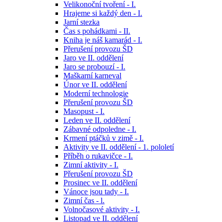
Velikonoční tvoření - I.
Hrajeme si každý den - I.
Jarní stezka
Čas s pohádkami - II.
Kniha je náš kamarád - I.
Přerušení provozu ŠD
Jaro ve II. oddělení
Jaro se probouzí - I.
Maškarní karneval
Únor ve II. oddělení
Moderní technologie
Přerušení provozu ŠD
Masopust - I.
Leden ve II. oddělení
Zábavné odpoledne - I.
Krmení ptáčků v zimě - I.
Aktivity ve II. oddělení - 1. pololetí
Příběh o rukavičce - I.
Zimní aktivity - I.
Přerušení provozu ŠD
Prosinec ve II. oddělení
Vánoce jsou tady - I.
Zimní čas - l.
Volnočasové aktivity - I.
Listopad ve II. oddělení