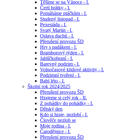
Těšíme se na Vánoce - I.
Čertí hrátky - I.
Pomáháme ptáčkům - I.
Studený listopad - I.
Pexesiáda - I.
Svatý Martin - I.
Oslava duchů - I.
Přerušení provozu ŠD
Hry s padákem - I.
Bramborový týden - I.
Jablíčkohraní - I.
Barevný podzim - I.
Volnočasové klidové aktivity - I.
Podzimní tvoření - I.
Babí léto - I.
Školní rok 2024⁄2025
Přerušení provozu ŠD
Hrajeme si celý rok - II.
Z pohádky do pohádky - I.
Dětský den
Kdo si hraje, nezlobí - I.
Člověče nezlob se
Moje rodina - I.
Čarodějnice - I.
Přerušení provozu ŠD