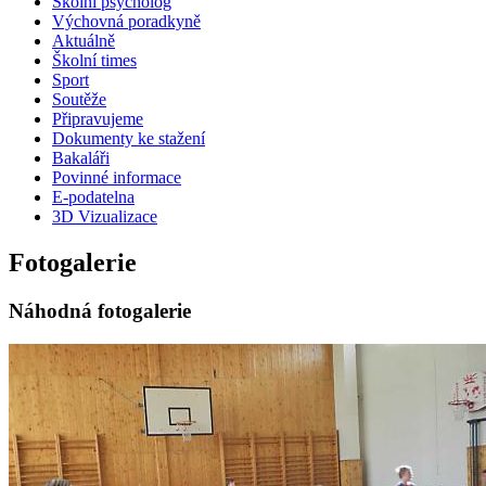
Školní psycholog
Výchovná poradkyně
Aktuálně
Školní times
Sport
Soutěže
Připravujeme
Dokumenty ke stažení
Bakaláři
Povinné informace
E-podatelna
3D Vizualizace
Fotogalerie
Náhodná fotogalerie