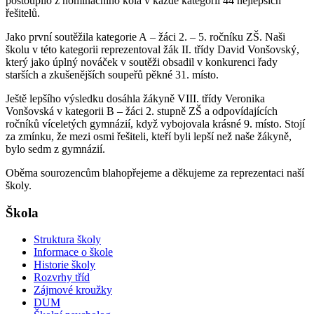
postoupilo z nominačního kola v každé kategorii 44 nejlepších
řešitelů.
Jako první soutěžila kategorie A – žáci 2. – 5. ročníku ZŠ. Naši
školu v této kategorii reprezentoval žák II. třídy David Vonšovský,
který jako úplný nováček v soutěži obsadil v konkurenci řady
starších a zkušenějších soupeřů pěkné 31. místo.
Ještě lepšího výsledku dosáhla žákyně VIII. třídy Veronika
Vonšovská v kategorii B – žáci 2. stupně ZŠ a odpovídajících
ročníků víceletých gymnázií, když vybojovala krásné 9. místo. Stojí
za zmínku, že mezi osmi řešiteli, kteří byli lepší než naše žákyně,
bylo sedm z gymnázií.
Oběma sourozencům blahopřejeme a děkujeme za reprezentaci naší
školy.
Škola
Struktura školy
Informace o škole
Historie školy
Rozvrhy tříd
Zájmové kroužky
DUM