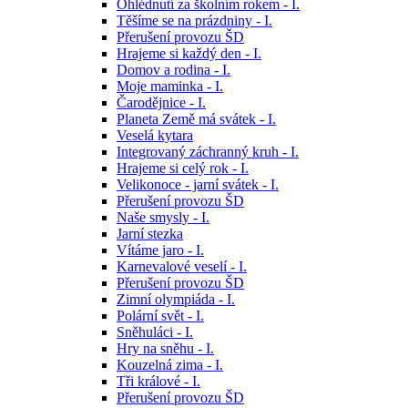
Ohlédnutí za školním rokem - I.
Těšíme se na prázdniny - I.
Přerušení provozu ŠD
Hrajeme si každý den - I.
Domov a rodina - I.
Moje maminka - I.
Čarodějnice - I.
Planeta Země má svátek - I.
Veselá kytara
Integrovaný záchranný kruh - I.
Hrajeme si celý rok - I.
Velikonoce - jarní svátek - I.
Přerušení provozu ŠD
Naše smysly - I.
Jarní stezka
Vítáme jaro - I.
Karnevalové veselí - I.
Přerušení provozu ŠD
Zimní olympiáda - I.
Polární svět - I.
Sněhuláci - I.
Hry na sněhu - I.
Kouzelná zima - I.
Tři králové - I.
Přerušení provozu ŠD