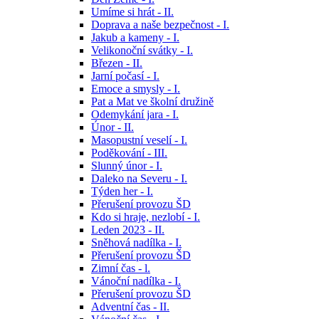
Umíme si hrát - II.
Doprava a naše bezpečnost - I.
Jakub a kameny - I.
Velikonoční svátky - I.
Březen - II.
Jarní počasí - I.
Emoce a smysly - I.
Pat a Mat ve školní družině
Odemykání jara - I.
Únor - II.
Masopustní veselí - I.
Poděkování - III.
Slunný únor - I.
Daleko na Severu - I.
Týden her - I.
Přerušení provozu ŠD
Kdo si hraje, nezlobí - I.
Leden 2023 - II.
Sněhová nadílka - I.
Přerušení provozu ŠD
Zimní čas - l.
Vánoční nadílka - I.
Přerušení provozu ŠD
Adventní čas - II.