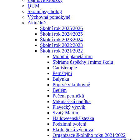
Zájmové kroužky
DUM
Školní psycholog
Výchovná poradkyně
Aktuálně
Školní rok 2025⁄2026
Školní rok 2024⁄2025
Školní rok 2023⁄2024
Školní rok 2022⁄2023
Školní rok 2021⁄2022
Mobilní planetárium
Sbíráme úspěchy i mimo školu
Canisterapie
Pernštejni
Balynka
Poprvé v knihovně
Betlém
Pečení perníčků
Mikulášská nadílka
Plavecký výcvik
Svatý Martin
Halloweenská stezka
Podzimní tvoření
Ekologická výchova
Organizace školního roku 2021⁄2022