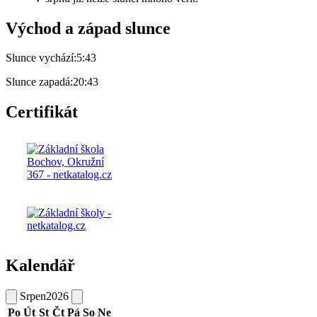
Východ a západ slunce
Slunce vychází:
5:43
Slunce zapadá:
20:43
Certifikát
Kalendář
Srpen
2026
Po
Út
St
Čt
Pá
So
Ne