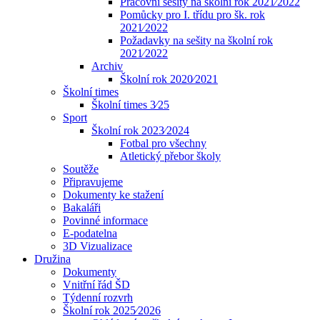
Pracovní sešity na školní rok 2021⁄2022
Pomůcky pro I. třídu pro šk. rok
2021⁄2022
Požadavky na sešity na školní rok
2021⁄2022
Archiv
Školní rok 2020⁄2021
Školní times
Školní times 3⁄25
Sport
Školní rok 2023⁄2024
Fotbal pro všechny
Atletický přebor školy
Soutěže
Připravujeme
Dokumenty ke stažení
Bakaláři
Povinné informace
E-podatelna
3D Vizualizace
Družina
Dokumenty
Vnitřní řád ŠD
Týdenní rozvrh
Školní rok 2025⁄2026