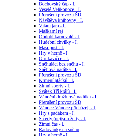
Bochovský čáp - I.
Veselé Velikonoce - I.
Přerušení provozu ŠD
Návštěva knihovny - I.
Vítání jara - I.
Maškarní rej
Období karnevalů - I.
Hudební chvilky - I.
Masopust - I.
Hry v herně - I.
O rukavičce - I.
Sněhuláci bez sněhu - I.
Sněhová nadílka - I.
Přerušení provozu ŠD
Krmení ptáčků - I.
Zimní sporty - I.
Svátek Tří králů - I.
Vánoční družinová nadílka - I.
Přerušení provozu ŠD
Vánoce Vánoce přicházejí - I.
Hry s padákem - I.
S čerty (ne)jsou žerty - I.
Zimní čas - l.
Radovánky na sněhu
Hry v herně - I.