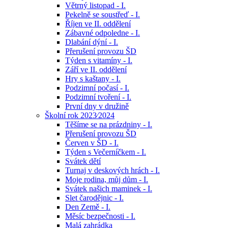
Větrný listopad - I.
Pekelně se soustřeď - I.
Říjen ve II. oddělení
Zábavné odpoledne - I.
Dlabání dýní - I.
Přerušení provozu ŠD
Týden s vitamíny - I.
Září ve II. oddělení
Hry s kaštany - I.
Podzimní počasí - I.
Podzimní tvoření - I.
První dny v družině
Školní rok 2023⁄2024
Těšíme se na prázdniny - I.
Přerušení provozu ŠD
Červen v ŠD - I.
Týden s Večerníčkem - I.
Svátek dětí
Turnaj v deskových hrách - I.
Moje rodina, můj dům - I.
Svátek našich maminek - I.
Slet čarodějnic - I.
Den Země - I.
Měsíc bezpečnosti - I.
Malá zahrádka