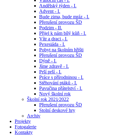
Vánoční čas - I.
Andělský týden - I.
Advent - I.
Bude zima, bude mráz - I.
Přerušení provozu ŠD
Podzim - II.
Přijel k nám bílý kůň - I.
Vítr a draci - I.
Pexesiáda - I.
Pobyt na školním hřišti
Přerušení provozu ŠD
Dýně - I.
Jíme zdravě - I.
Prší prší - I.
Práce s přírodninou - I.
Stěhování ptáků - I.
Pavučina přátelství - I.
Nový školní rok
Školní rok 2021⁄2022
Přerušení provozu ŠD
Stolní deskové hry
Archiv
Projekty
Fotogalerie
Kontakty