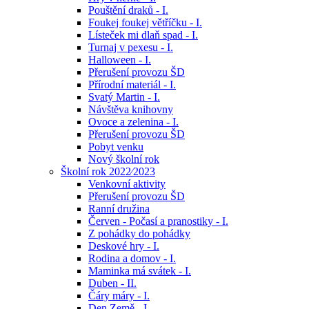
Pouštění draků - I.
Foukej foukej větříčku - I.
Lísteček mi dlaň spad - I.
Turnaj v pexesu - I.
Halloween - I.
Přerušení provozu ŠD
Přírodní materiál - I.
Svatý Martin - I.
Návštěva knihovny
Ovoce a zelenina - I.
Přerušení provozu ŠD
Pobyt venku
Nový školní rok
Školní rok 2022⁄2023
Venkovní aktivity
Přerušení provozu ŠD
Ranní družina
Červen - Počasí a pranostiky - I.
Z pohádky do pohádky
Deskové hry - I.
Rodina a domov - I.
Maminka má svátek - I.
Duben - II.
Čáry máry - I.
Den Země - I.