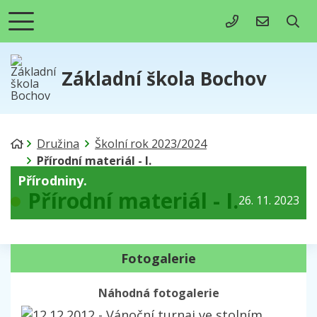
+420 731 495 0
info@zsbo
Základní škola Bochov
Úvodní stránka
Družina
Školní rok 2023/2024
Přírodní materiál - I.
Přírodniny.
Přírodní materiál - I.
26. 11. 2023
Fotogalerie
Náhodná fotogalerie