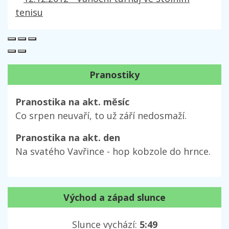
Pranostiky
Pranostika na akt. měsíc
Co srpen neuvaří, to už září nedosmaží.
Pranostika na akt. den
Na svatého Vavřince - hop kobzole do hrnce.
Východ a západ slunce
Slunce vychází:
5:49