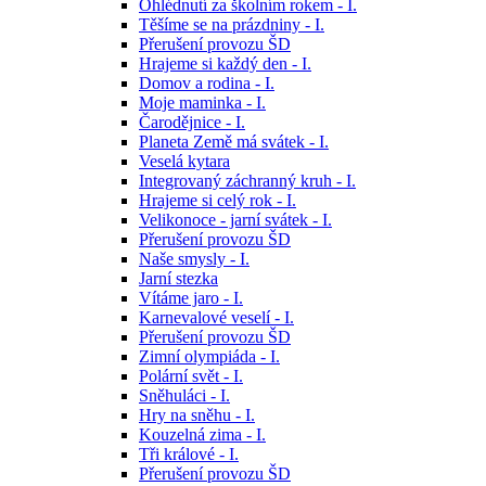
Ohlédnutí za školním rokem - I.
Těšíme se na prázdniny - I.
Přerušení provozu ŠD
Hrajeme si každý den - I.
Domov a rodina - I.
Moje maminka - I.
Čarodějnice - I.
Planeta Země má svátek - I.
Veselá kytara
Integrovaný záchranný kruh - I.
Hrajeme si celý rok - I.
Velikonoce - jarní svátek - I.
Přerušení provozu ŠD
Naše smysly - I.
Jarní stezka
Vítáme jaro - I.
Karnevalové veselí - I.
Přerušení provozu ŠD
Zimní olympiáda - I.
Polární svět - I.
Sněhuláci - I.
Hry na sněhu - I.
Kouzelná zima - I.
Tři králové - I.
Přerušení provozu ŠD