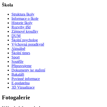
Škola
Struktura školy
Informace o škole
Historie školy
Rozvrhy tříd
Zájmové kroužky
DUM
Školní psycholog
Výchovná poradkyně
Aktuálně
Školní times
Sport
Soutěže
Připravujeme
Dokumenty ke stažení
Bakaláři
Povinné informace
E-podatelna
3D Vizualizace
Fotogalerie