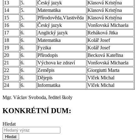
13
5.
Český jazyk
Klasová Kristýna
14
5.
Matematika
Klasová Kristýna
15
5.
Přírodověda,Vlastivěda
Klasová Kristýna
16
6.
Český jazyk
Vonšovská Michaela
17
6.
Anglický jazyk
Reháková Jitka
18
6.
Matematika
Kolář Josef
19
6.
Fyzika
Kolář Josef
20
6.
Přírodopis
Becková Kateřina
21
6.
Výchova ke zdraví
Vonšovská Michaela
22
6.
Zeměpis
Giorgiutti Marta
23
6.
Dějepis
Vlček Michal
24
6.
Informatika
Vlček Michal
Mgr. Václav Svoboda, ředitel školy
KONKRÉTNÍ DUM:
Hledat
Hledat