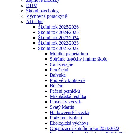
Zájmové kroužky
DUM
Školní psycholog
Výchovná poradkyně
Aktuálně
Školní rok 2025⁄2026
Školní rok 2024⁄2025
Školní rok 2023⁄2024
Školní rok 2022⁄2023
Školní rok 2021⁄2022
Mobilní planetárium
Sbíráme úspěchy i mimo školu
Canisterapie
Pernštejni
Balynka
Poprvé v knihovně
Betlém
Pečení perníčků
Mikulášská nadílka
Plavecký výcvik
Svatý Martin
Halloweenská stezka
Podzimní tvoření
Ekologická výchova
Organizace školního roku 2021⁄2022