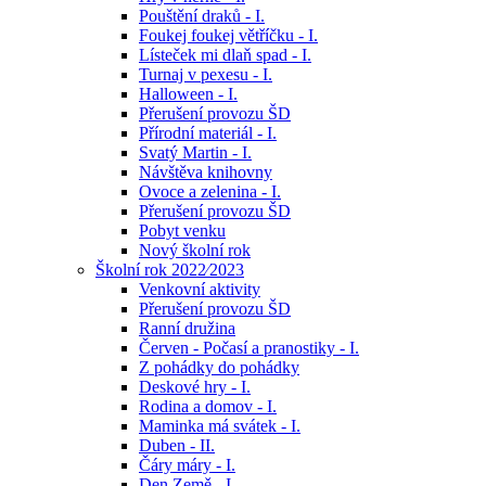
Pouštění draků - I.
Foukej foukej větříčku - I.
Lísteček mi dlaň spad - I.
Turnaj v pexesu - I.
Halloween - I.
Přerušení provozu ŠD
Přírodní materiál - I.
Svatý Martin - I.
Návštěva knihovny
Ovoce a zelenina - I.
Přerušení provozu ŠD
Pobyt venku
Nový školní rok
Školní rok 2022⁄2023
Venkovní aktivity
Přerušení provozu ŠD
Ranní družina
Červen - Počasí a pranostiky - I.
Z pohádky do pohádky
Deskové hry - I.
Rodina a domov - I.
Maminka má svátek - I.
Duben - II.
Čáry máry - I.
Den Země - I.