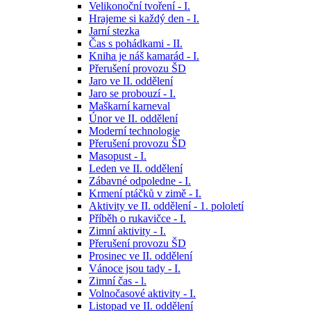
Velikonoční tvoření - I.
Hrajeme si každý den - I.
Jarní stezka
Čas s pohádkami - II.
Kniha je náš kamarád - I.
Přerušení provozu ŠD
Jaro ve II. oddělení
Jaro se probouzí - I.
Maškarní karneval
Únor ve II. oddělení
Moderní technologie
Přerušení provozu ŠD
Masopust - I.
Leden ve II. oddělení
Zábavné odpoledne - I.
Krmení ptáčků v zimě - I.
Aktivity ve II. oddělení - 1. pololetí
Příběh o rukavičce - I.
Zimní aktivity - I.
Přerušení provozu ŠD
Prosinec ve II. oddělení
Vánoce jsou tady - I.
Zimní čas - l.
Volnočasové aktivity - I.
Listopad ve II. oddělení