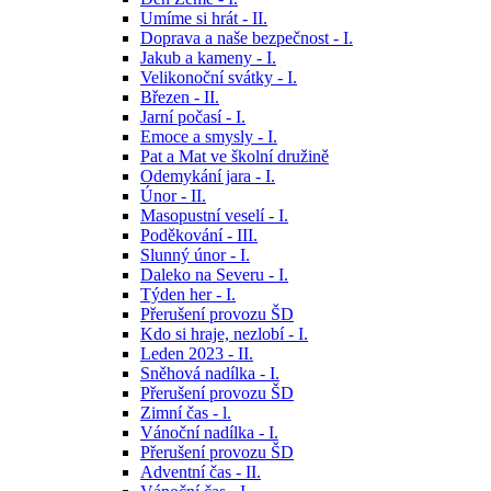
Umíme si hrát - II.
Doprava a naše bezpečnost - I.
Jakub a kameny - I.
Velikonoční svátky - I.
Březen - II.
Jarní počasí - I.
Emoce a smysly - I.
Pat a Mat ve školní družině
Odemykání jara - I.
Únor - II.
Masopustní veselí - I.
Poděkování - III.
Slunný únor - I.
Daleko na Severu - I.
Týden her - I.
Přerušení provozu ŠD
Kdo si hraje, nezlobí - I.
Leden 2023 - II.
Sněhová nadílka - I.
Přerušení provozu ŠD
Zimní čas - l.
Vánoční nadílka - I.
Přerušení provozu ŠD
Adventní čas - II.