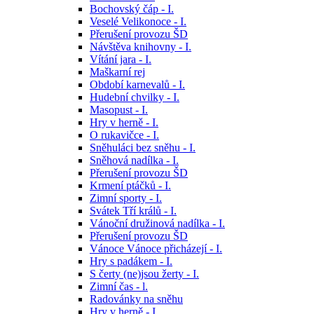
Bochovský čáp - I.
Veselé Velikonoce - I.
Přerušení provozu ŠD
Návštěva knihovny - I.
Vítání jara - I.
Maškarní rej
Období karnevalů - I.
Hudební chvilky - I.
Masopust - I.
Hry v herně - I.
O rukavičce - I.
Sněhuláci bez sněhu - I.
Sněhová nadílka - I.
Přerušení provozu ŠD
Krmení ptáčků - I.
Zimní sporty - I.
Svátek Tří králů - I.
Vánoční družinová nadílka - I.
Přerušení provozu ŠD
Vánoce Vánoce přicházejí - I.
Hry s padákem - I.
S čerty (ne)jsou žerty - I.
Zimní čas - l.
Radovánky na sněhu
Hry v herně - I.