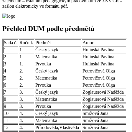
zájemcům – ostatním pedagogickým pracovníkům ze ZŠ v ČR -
zašlou elektronicky ve formátu pdf.
Přehled DUM podle předmětů
Sada č.
Ročník
Předmět
Autor
1
1.
Český jazyk
Hulínská Pavlína
2
1.
Matematika
Hulínská Pavlína
3
1.
Prvouka
Hulínská Pavlína
4
2.
Český jazyk
Petrovičová Olga
5
2.
Matematika
Petrovičová Olga
6
2.
Prvouka
Petrovičová Olga
7
3.
Český jazyk
Zoglauerová Naděžda
8
3.
Matematika
Zoglauerová Naděžda
9
3.
Prvouka
Zoglauerová Naděžda
10
4.
Český jazyk
Smržová Jana
11
4.
Matematika
Smržová Jana
12
4.
Přírodověda,Vlastivěda
Smržová Jana