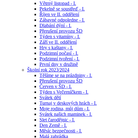
Větrný listopad - I.
Pekelně se soustřeď - I.
Říjen ve II. oddělení
Zábavné odpoledne - I.
Dlabání dýní - I.
Přerušení provozu ŠD
Týden s vitamíny - I.
Září ve II. oddělení
Hry s kaštany - I.
Podzimní počasí - I.
Podzimní tvoření - I.
První dny v družině
Školní rok 2023⁄2024
Těšíme se na prázdniny - I.
Přerušení provozu ŠD
Červen v ŠD - I.
Týden s Večerníčkem - I.
Svátek dětí
Turnaj v deskových hrách - I.
Moje rodina, můj dům - I.
Svátek našich maminek - I.
Slet čarodějnic - I.
Den Země - I.
Měsíc bezpečnosti - I.
Malá zahrádka