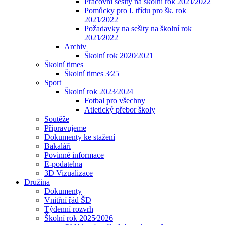
Pracovní sešity na školní rok 2021⁄2022
Pomůcky pro I. třídu pro šk. rok
2021⁄2022
Požadavky na sešity na školní rok
2021⁄2022
Archiv
Školní rok 2020⁄2021
Školní times
Školní times 3⁄25
Sport
Školní rok 2023⁄2024
Fotbal pro všechny
Atletický přebor školy
Soutěže
Připravujeme
Dokumenty ke stažení
Bakaláři
Povinné informace
E-podatelna
3D Vizualizace
Družina
Dokumenty
Vnitřní řád ŠD
Týdenní rozvrh
Školní rok 2025⁄2026