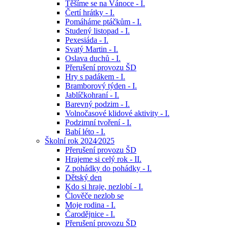
Těšíme se na Vánoce - I.
Čertí hrátky - I.
Pomáháme ptáčkům - I.
Studený listopad - I.
Pexesiáda - I.
Svatý Martin - I.
Oslava duchů - I.
Přerušení provozu ŠD
Hry s padákem - I.
Bramborový týden - I.
Jablíčkohraní - I.
Barevný podzim - I.
Volnočasové klidové aktivity - I.
Podzimní tvoření - I.
Babí léto - I.
Školní rok 2024⁄2025
Přerušení provozu ŠD
Hrajeme si celý rok - II.
Z pohádky do pohádky - I.
Dětský den
Kdo si hraje, nezlobí - I.
Člověče nezlob se
Moje rodina - I.
Čarodějnice - I.
Přerušení provozu ŠD