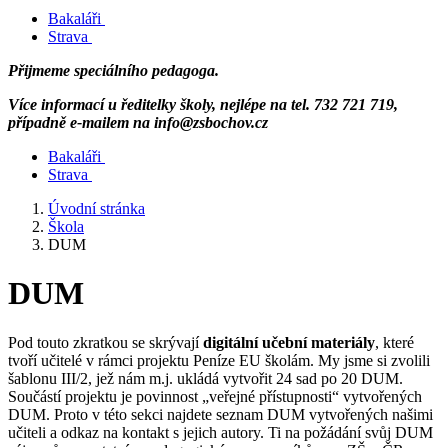
Bakaláři
Strava
Přijmeme speciálního pedagoga.
Více informací u ředitelky školy, nejlépe na tel. 732 721 719,
případně e-mailem na info@zsbochov.cz
Bakaláři
Strava
Úvodní stránka
Škola
DUM
DUM
Pod touto zkratkou se skrývají
digitální učební materiály
, které
tvoří učitelé v rámci projektu Peníze EU školám. My jsme si zvolili
šablonu III/2, jež nám m.j. ukládá vytvořit 24 sad po 20 DUM.
Součástí projektu je povinnost „veřejné přístupnosti“ vytvořených
DUM. Proto v této sekci najdete seznam DUM vytvořených našimi
učiteli a odkaz na kontakt s jejich autory. Ti na požádání svůj DUM