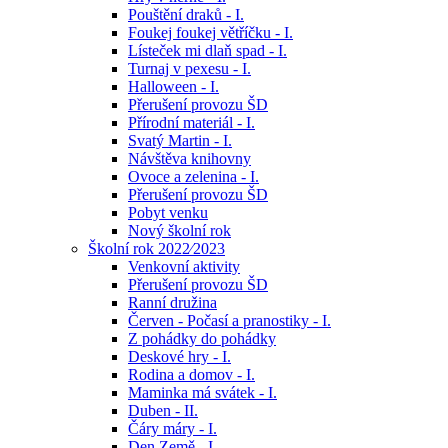
Pouštění draků - I.
Foukej foukej větříčku - I.
Lísteček mi dlaň spad - I.
Turnaj v pexesu - I.
Halloween - I.
Přerušení provozu ŠD
Přírodní materiál - I.
Svatý Martin - I.
Návštěva knihovny
Ovoce a zelenina - I.
Přerušení provozu ŠD
Pobyt venku
Nový školní rok
Školní rok 2022⁄2023
Venkovní aktivity
Přerušení provozu ŠD
Ranní družina
Červen - Počasí a pranostiky - I.
Z pohádky do pohádky
Deskové hry - I.
Rodina a domov - I.
Maminka má svátek - I.
Duben - II.
Čáry máry - I.
Den Země - I.