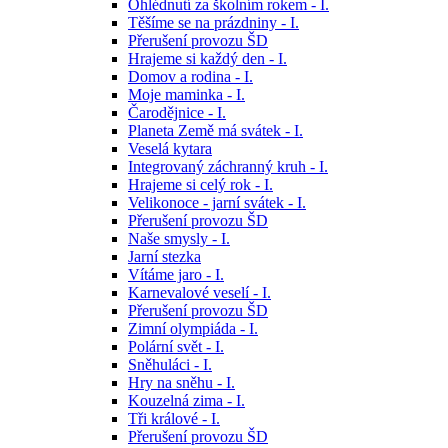
Ohlédnutí za školním rokem - I.
Těšíme se na prázdniny - I.
Přerušení provozu ŠD
Hrajeme si každý den - I.
Domov a rodina - I.
Moje maminka - I.
Čarodějnice - I.
Planeta Země má svátek - I.
Veselá kytara
Integrovaný záchranný kruh - I.
Hrajeme si celý rok - I.
Velikonoce - jarní svátek - I.
Přerušení provozu ŠD
Naše smysly - I.
Jarní stezka
Vítáme jaro - I.
Karnevalové veselí - I.
Přerušení provozu ŠD
Zimní olympiáda - I.
Polární svět - I.
Sněhuláci - I.
Hry na sněhu - I.
Kouzelná zima - I.
Tři králové - I.
Přerušení provozu ŠD