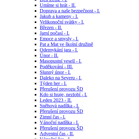
Umíme si hrát - II.
Doprava a naše bezpečnost - I.
Jakub a kameny - I.
Velikonoční svátky - I.
Březen - II.
Jarní počasí - I.
Emoce a smysly - I.
Pat a Mat ve školní družině
Odemykání jara - I.
Únor - II.
Masopustní veselí - I.
Poděkování - III.
Slunný únor - I.
Daleko na Severu - I.
Týden her - I.
Přerušení provozu ŠD
Kdo si hraje, nezlobí - I.
Leden 2023 - II.
Sněhová nadílka - I.
Přerušení provozu ŠD
Zimní čas - l.
Vánoční nadílka - I.
Přerušení provozu ŠD
Adventní čas - II.