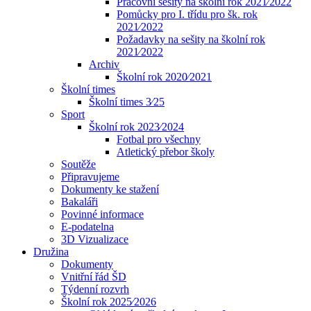
Pracovní sešity na školní rok 2021⁄2022
Pomůcky pro I. třídu pro šk. rok
2021⁄2022
Požadavky na sešity na školní rok
2021⁄2022
Archiv
Školní rok 2020⁄2021
Školní times
Školní times 3⁄25
Sport
Školní rok 2023⁄2024
Fotbal pro všechny
Atletický přebor školy
Soutěže
Připravujeme
Dokumenty ke stažení
Bakaláři
Povinné informace
E-podatelna
3D Vizualizace
Družina
Dokumenty
Vnitřní řád ŠD
Týdenní rozvrh
Školní rok 2025⁄2026