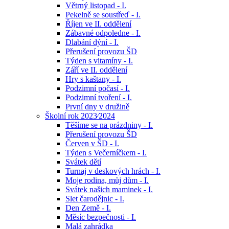
Větrný listopad - I.
Pekelně se soustřeď - I.
Říjen ve II. oddělení
Zábavné odpoledne - I.
Dlabání dýní - I.
Přerušení provozu ŠD
Týden s vitamíny - I.
Září ve II. oddělení
Hry s kaštany - I.
Podzimní počasí - I.
Podzimní tvoření - I.
První dny v družině
Školní rok 2023⁄2024
Těšíme se na prázdniny - I.
Přerušení provozu ŠD
Červen v ŠD - I.
Týden s Večerníčkem - I.
Svátek dětí
Turnaj v deskových hrách - I.
Moje rodina, můj dům - I.
Svátek našich maminek - I.
Slet čarodějnic - I.
Den Země - I.
Měsíc bezpečnosti - I.
Malá zahrádka