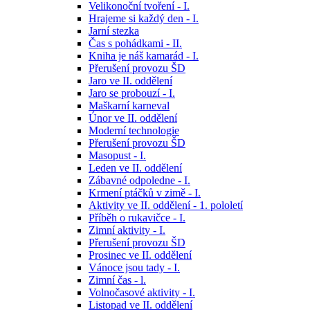
Velikonoční tvoření - I.
Hrajeme si každý den - I.
Jarní stezka
Čas s pohádkami - II.
Kniha je náš kamarád - I.
Přerušení provozu ŠD
Jaro ve II. oddělení
Jaro se probouzí - I.
Maškarní karneval
Únor ve II. oddělení
Moderní technologie
Přerušení provozu ŠD
Masopust - I.
Leden ve II. oddělení
Zábavné odpoledne - I.
Krmení ptáčků v zimě - I.
Aktivity ve II. oddělení - 1. pololetí
Příběh o rukavičce - I.
Zimní aktivity - I.
Přerušení provozu ŠD
Prosinec ve II. oddělení
Vánoce jsou tady - I.
Zimní čas - l.
Volnočasové aktivity - I.
Listopad ve II. oddělení