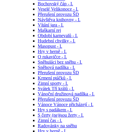
Bochovský čáp - I.
Veselé Velikonoce - I.
Přerušení provozu ŠD
Návštěva knihovny - I.
Vítání jara - I.
Maškarní rej
Období karnevalů - I.
Hudební chvilky - I.
Masopust - I.
Hry v herně - I.
O rukavičce - I.
Sněhuláci bez sněhu - I.
Sněhová nadílka - I.
Přerušení provozu ŠD
Krmení ptáčků - I.
Zimní sporty - I.
Svátek Tří králů - I.
Vánoční družinová nadílka - I.
Přerušení provozu ŠD
Vánoce Vánoce přicházejí - I.
Hry s padákem - I.
S čerty (ne)jsou žerty - I.
Zimní čas - l.
Radovánky na sněhu
Hry v herně - I.