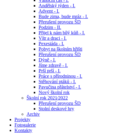
Vánoční čas - I.
Andělský týden - I.
Advent - I.
Bude zima, bude mráz - I.
Přerušení provozu ŠD
Podzim - II.
Přijel k nám bílý kůň - I.
Vítr a draci - I.
Pexesiáda - I.
Pobyt na školním hřišti
Přerušení provozu ŠD
Dýně - I.
Jíme zdravě - I.
Prší prší - I.
Práce s přírodninou - I.
Stěhování ptáků - I.
Pavučina přátelství - I.
Nový školní rok
Školní rok 2021⁄2022
Přerušení provozu ŠD
Stolní deskové hry
Archiv
Projekty
Fotogalerie
Kontakty