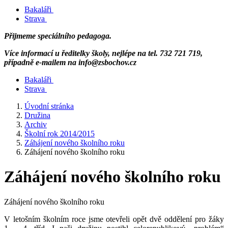
Bakaláři
Strava
Přijmeme speciálního pedagoga.
Více informací u ředitelky školy, nejlépe na tel. 732 721 719,
případně e-mailem na info@zsbochov.cz
Bakaláři
Strava
Úvodní stránka
Družina
Archiv
Školní rok 2014/2015
Záhájení nového školního roku
Záhájení nového školního roku
Záhájení nového školního roku
Záhájení nového školního roku
V letošním školním roce jsme otevřeli opět dvě oddělení pro žáky