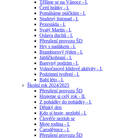
Těšíme se na Vánoce - I.
Čertí hrátky - I.
Pomáháme ptáčkům - I.
Studený listopad - I.
Pexesiáda - I.
Svatý Martin - I.
Oslava duchů - I.
Přerušení provozu ŠD
Hry s padákem - I.
Bramborový týden - I.
Jablíčkohraní - I.
Barevný podzim - I.
Volnočasové klidové aktivity - I.
Podzimní tvoření - I.
Babí léto - I.
Školní rok 2024⁄2025
Přerušení provozu ŠD
Hrajeme si celý rok - II.
Z pohádky do pohádky - I.
Dětský den
Kdo si hraje, nezlobí - I.
Člověče nezlob se
Moje rodina - I.
Čarodějnice - I.
Přerušení provozu ŠD