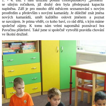
1. - 4. tříd. I naši družinu postihl celorepublikový „problém“
se silným ročníkem, již druhý den byla předepsaná kapacita
naplněna. Září je pro mnoho dětí měsícem seznamování s novým
prostředím a především s novými kamarády. Je důležité znát jména
nových kamarádů, umět každého oslovit jménem a poznat
se navzájem. Je prima vědět, co koho baví, co rád dělá, s kým máme
společné zájmy. K tomu nám velmi napomáhá poznávací hra
Pavučina přátelství. Také jsme si společně vytvořili pravidla chování
ve školní družině.