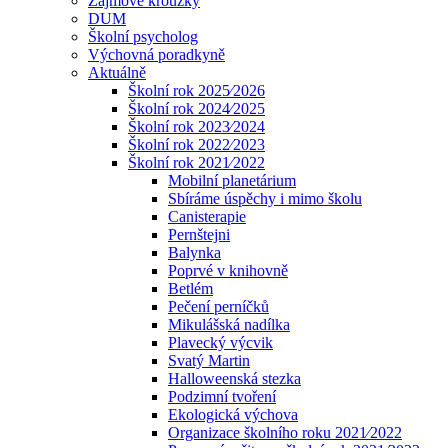
Zájmové kroužky
DUM
Školní psycholog
Výchovná poradkyně
Aktuálně
Školní rok 2025⁄2026
Školní rok 2024⁄2025
Školní rok 2023⁄2024
Školní rok 2022⁄2023
Školní rok 2021⁄2022
Mobilní planetárium
Sbíráme úspěchy i mimo školu
Canisterapie
Pernštejni
Balynka
Poprvé v knihovně
Betlém
Pečení perníčků
Mikulášská nadílka
Plavecký výcvik
Svatý Martin
Halloweenská stezka
Podzimní tvoření
Ekologická výchova
Organizace školního roku 2021⁄2022