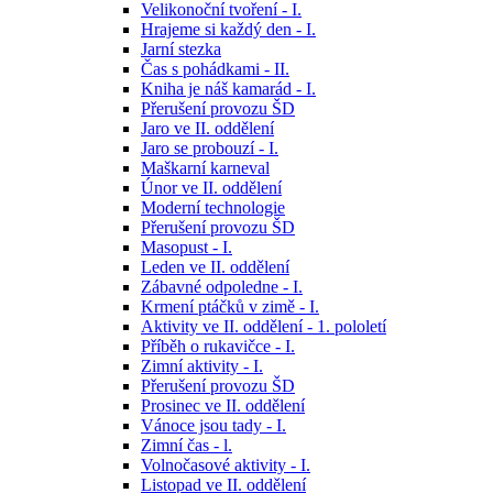
Velikonoční tvoření - I.
Hrajeme si každý den - I.
Jarní stezka
Čas s pohádkami - II.
Kniha je náš kamarád - I.
Přerušení provozu ŠD
Jaro ve II. oddělení
Jaro se probouzí - I.
Maškarní karneval
Únor ve II. oddělení
Moderní technologie
Přerušení provozu ŠD
Masopust - I.
Leden ve II. oddělení
Zábavné odpoledne - I.
Krmení ptáčků v zimě - I.
Aktivity ve II. oddělení - 1. pololetí
Příběh o rukavičce - I.
Zimní aktivity - I.
Přerušení provozu ŠD
Prosinec ve II. oddělení
Vánoce jsou tady - I.
Zimní čas - l.
Volnočasové aktivity - I.
Listopad ve II. oddělení