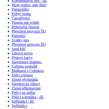
Konstruktivní den - III.
Moje rodina, můj dům
Pampelišky
Pobyt venku
Čarodějnice
Planeta má svátek
Rekreační činnost
Přerušení provozu ŠD
Papoušci
Svátky jara
Přerušení provozu ŠD
Jarní klíč
Zdravá strava
Prstové barvy
Stavebnice domino.
Culinka podruhé
Maškarní s Culinkou
Šašci a klauni
Zimní olympiáda
Sportem ke zdraví
Zimní přikrmování
Pobyt na sněhu
Ptáčci a krmítka - III.
Sněhuláci - III.
Sněhuláci.