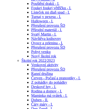
Pouštění draků - I.
Foukej foukej větříčku - I.
Lísteček mi dlaň spad - I.
Turnaj v pexesu - I.
Halloween - I.
Přerušení provozu ŠD
Přírodní materiál - I.
Svatý Martin - I.
Návštěva knihovny
Ovoce a zelenina - I.
Přerušení provozu ŠD
Pobyt venku
Nový školní rok
Školní rok 2022⁄2023
Venkovní aktivity
Přerušení provozu ŠD
Ranní družina
Červen - Počasí a pranostiky - I.
Z pohádky do pohádky
Deskové hry - I.
Rodina a domov - I.
Maminka má svátek - I.
Duben - II.
Čáry máry - I.
Den Země - I.