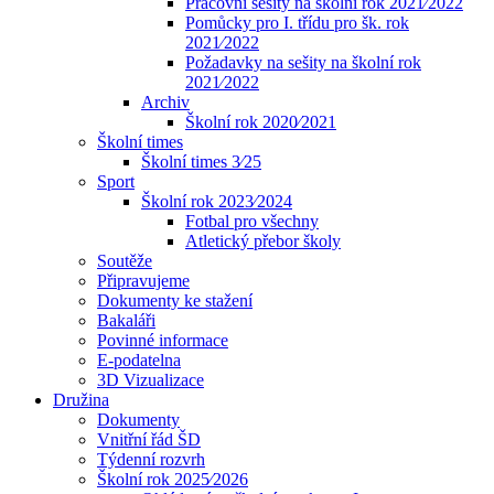
Pracovní sešity na školní rok 2021⁄2022
Pomůcky pro I. třídu pro šk. rok
2021⁄2022
Požadavky na sešity na školní rok
2021⁄2022
Archiv
Školní rok 2020⁄2021
Školní times
Školní times 3⁄25
Sport
Školní rok 2023⁄2024
Fotbal pro všechny
Atletický přebor školy
Soutěže
Připravujeme
Dokumenty ke stažení
Bakaláři
Povinné informace
E-podatelna
3D Vizualizace
Družina
Dokumenty
Vnitřní řád ŠD
Týdenní rozvrh
Školní rok 2025⁄2026