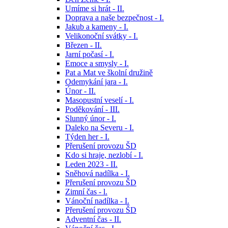
Umíme si hrát - II.
Doprava a naše bezpečnost - I.
Jakub a kameny - I.
Velikonoční svátky - I.
Březen - II.
Jarní počasí - I.
Emoce a smysly - I.
Pat a Mat ve školní družině
Odemykání jara - I.
Únor - II.
Masopustní veselí - I.
Poděkování - III.
Slunný únor - I.
Daleko na Severu - I.
Týden her - I.
Přerušení provozu ŠD
Kdo si hraje, nezlobí - I.
Leden 2023 - II.
Sněhová nadílka - I.
Přerušení provozu ŠD
Zimní čas - l.
Vánoční nadílka - I.
Přerušení provozu ŠD
Adventní čas - II.