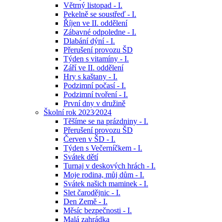
Větrný listopad - I.
Pekelně se soustřeď - I.
Říjen ve II. oddělení
Zábavné odpoledne - I.
Dlabání dýní - I.
Přerušení provozu ŠD
Týden s vitamíny - I.
Září ve II. oddělení
Hry s kaštany - I.
Podzimní počasí - I.
Podzimní tvoření - I.
První dny v družině
Školní rok 2023⁄2024
Těšíme se na prázdniny - I.
Přerušení provozu ŠD
Červen v ŠD - I.
Týden s Večerníčkem - I.
Svátek dětí
Turnaj v deskových hrách - I.
Moje rodina, můj dům - I.
Svátek našich maminek - I.
Slet čarodějnic - I.
Den Země - I.
Měsíc bezpečnosti - I.
Malá zahrádka