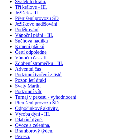
Svátek tří králů.
Tři králové - III.
Ježíšek - III.
Přerušení provozu ŠD
Ježíškovo nadělování
Poděkování
Vánoční přání - III.
Sněhová nadílka
Krmení ptáčků
Čertí odpoledne
Vánoční čas - II
Zdobení stromečku - III.
Adventní čas
Podzimní tvoření z listů
Pozor, letí drak!
Svatý Martin
Podzimní vítr
Turnaj v pexesu - vyhodnocení
Přerušení provozu ŠD
Odpočinkové aktivity.
Výroba dýní - III.
Dlabání dýně.
Ovoce a zelenina.
Bramborový týden.
Pexeso.