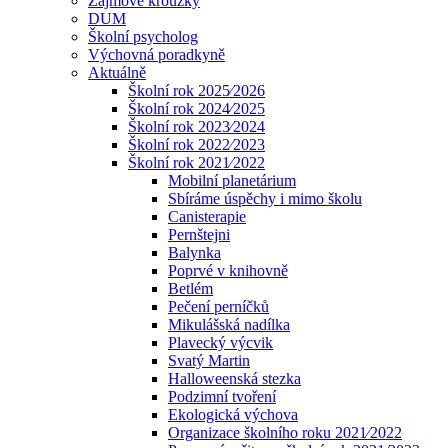
Zájmové kroužky
DUM
Školní psycholog
Výchovná poradkyně
Aktuálně
Školní rok 2025⁄2026
Školní rok 2024⁄2025
Školní rok 2023⁄2024
Školní rok 2022⁄2023
Školní rok 2021⁄2022
Mobilní planetárium
Sbíráme úspěchy i mimo školu
Canisterapie
Pernštejni
Balynka
Poprvé v knihovně
Betlém
Pečení perníčků
Mikulášská nadílka
Plavecký výcvik
Svatý Martin
Halloweenská stezka
Podzimní tvoření
Ekologická výchova
Organizace školního roku 2021⁄2022