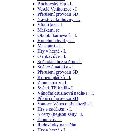
Bochovský čáp - I.
Veselé Velikonoce - I.
Přerušení provozu ŠD
Návštěva knihovny - I.
Vítání jara - I.
Maškarní rej
Období karnevalů - I.
Hudební chvilky - I.
Masopust - I.
Hry v herně - I.
O rukavičce - I.
Sněhuláci bez sněhu - I.
Sněhová nadílka - I.
Přerušení provozu ŠD
Krmení ptáčků - I.
Zimní sporty - I.
Svátek Tří králů - I.
Vánoční družinová nadílka - I.
Přerušení provozu ŠD
Vánoce Vánoce přicházejí - I.
Hry s padákem - I.
S čerty (ne)jsou žerty - I.
Zimní čas - l.
Radovánky na sněhu
Hry v herně - I.