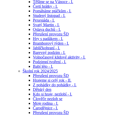
Těšíme se na Vánoce - I.
Čertí hrátky - I.
Pomáháme ptáčkům - I.
Studený listopad - I.
Pexesiáda - I.
Svatý Martin - I.
Oslava duchů - I.
Přerušení provozu ŠD
Hry s padákem - I.
Bramborový týden - I.
Jablíčkohraní - I.
Barevný podzim - I.
Volnočasové klidové aktivity - I.
Podzimní tvoření - I.
Babí léto - I.
Školní rok 2024⁄2025
Přerušení provozu ŠD
Hrajeme si celý rok - II.
Z pohádky do pohádky - I.
Dětský den
Kdo si hraje, nezlobí - I.
Člověče nezlob se
Moje rodina - I.
Čarodějnice - I.
Přerušení provozu ŠD