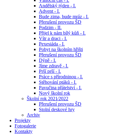
Vánoční čas - I.
Andělský týden - I.
Advent - I.
Bude zima, bude mráz - I.
Přerušení provozu ŠD
Podzim - II.
Přijel k nám bílý kůň - I.
Vítr a draci - I.
Pexesiáda - I.
Pobyt na školním hřišti
Přerušení provozu ŠD
Dýně - I.
Jíme zdravě - I.
Prší prší - I.
Práce s přírodninou - I.
Stěhování ptáků - I.
Pavučina přátelství - I.
Nový školní rok
Školní rok 2021⁄2022
Přerušení provozu ŠD
Stolní deskové hry
Archiv
Projekty
Fotogalerie
Kontakty