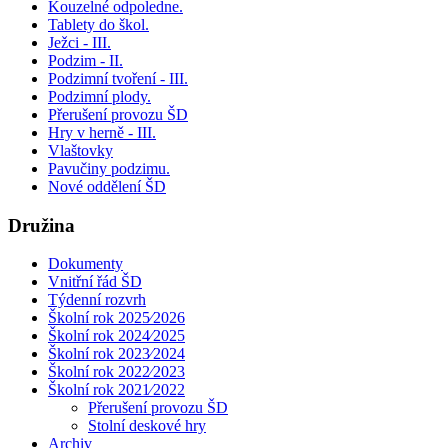
Kouzelné odpoledne.
Tablety do škol.
Ježci - III.
Podzim - II.
Podzimní tvoření - III.
Podzimní plody.
Přerušení provozu ŠD
Hry v herně - III.
Vlaštovky
Pavučiny podzimu.
Nové oddělení ŠD
Družina
Dokumenty
Vnitřní řád ŠD
Týdenní rozvrh
Školní rok 2025⁄2026
Školní rok 2024⁄2025
Školní rok 2023⁄2024
Školní rok 2022⁄2023
Školní rok 2021⁄2022
Přerušení provozu ŠD
Stolní deskové hry
Archiv