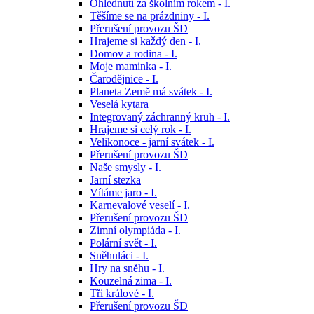
Ohlédnutí za školním rokem - I.
Těšíme se na prázdniny - I.
Přerušení provozu ŠD
Hrajeme si každý den - I.
Domov a rodina - I.
Moje maminka - I.
Čarodějnice - I.
Planeta Země má svátek - I.
Veselá kytara
Integrovaný záchranný kruh - I.
Hrajeme si celý rok - I.
Velikonoce - jarní svátek - I.
Přerušení provozu ŠD
Naše smysly - I.
Jarní stezka
Vítáme jaro - I.
Karnevalové veselí - I.
Přerušení provozu ŠD
Zimní olympiáda - I.
Polární svět - I.
Sněhuláci - I.
Hry na sněhu - I.
Kouzelná zima - I.
Tři králové - I.
Přerušení provozu ŠD