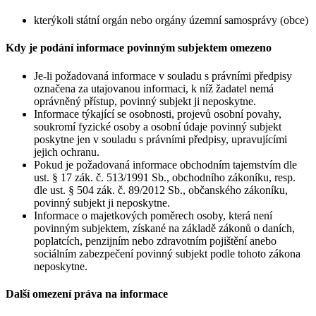
kterýkoli státní orgán nebo orgány územní samosprávy (obce)
Kdy je podání informace povinným subjektem omezeno
Je-li požadovaná informace v souladu s právními předpisy
označena za utajovanou informaci, k níž žadatel nemá
oprávněný přístup, povinný subjekt ji neposkytne.
Informace týkající se osobnosti, projevů osobní povahy,
soukromí fyzické osoby a osobní údaje povinný subjekt
poskytne jen v souladu s právními předpisy, upravujícími
jejich ochranu.
Pokud je požadovaná informace obchodním tajemstvím dle
ust. § 17 zák. č. 513/1991 Sb., obchodního zákoníku, resp.
dle ust. § 504 zák. č. 89/2012 Sb., občanského zákoníku,
povinný subjekt ji neposkytne.
Informace o majetkových poměrech osoby, která není
povinným subjektem, získané na základě zákonů o daních,
poplatcích, penzijním nebo zdravotním pojištění anebo
sociálním zabezpečení povinný subjekt podle tohoto zákona
neposkytne.
Další omezení práva na informace