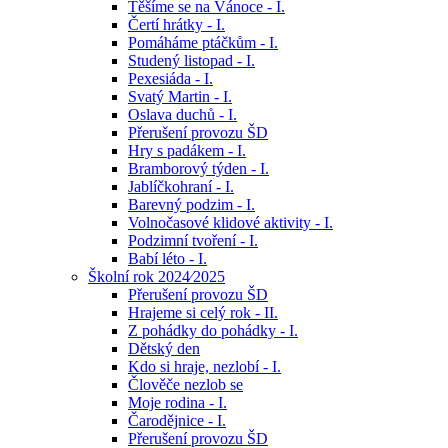
Těšíme se na Vánoce - I.
Čertí hrátky - I.
Pomáháme ptáčkům - I.
Studený listopad - I.
Pexesiáda - I.
Svatý Martin - I.
Oslava duchů - I.
Přerušení provozu ŠD
Hry s padákem - I.
Bramborový týden - I.
Jablíčkohraní - I.
Barevný podzim - I.
Volnočasové klidové aktivity - I.
Podzimní tvoření - I.
Babí léto - I.
Školní rok 2024⁄2025
Přerušení provozu ŠD
Hrajeme si celý rok - II.
Z pohádky do pohádky - I.
Dětský den
Kdo si hraje, nezlobí - I.
Člověče nezlob se
Moje rodina - I.
Čarodějnice - I.
Přerušení provozu ŠD