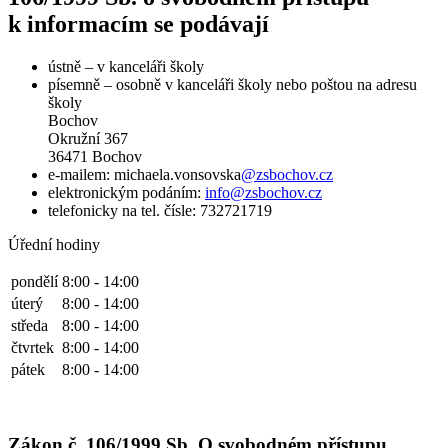
k informacím se podávají
ústně – v kanceláři školy
písemně – osobně v kanceláři školy nebo poštou na adresu
školy
Bochov
Okružní 367
36471 Bochov
e-mailem: michaela.vonsovska
@zsbochov.cz
elektronickým podáním:
info@zsbochov.cz
telefonicky na tel. čísle: 732721719
Úřední hodiny
pondělí
8:00 - 14:00
úterý
8:00 - 14:00
středa
8:00 - 14:00
čtvrtek
8:00 - 14:00
pátek
8:00 - 14:00
Zákon č. 106/1999 Sb. O svobodném přístupu