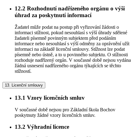
12.2
Rozhodnutí nadřízeného orgánu o výši
úhrad za poskytnutí informací
Žadatel může podat na postup při vyřizování žádosti o
informaci stížnost, pokud nesouhlasí s výší úhrady sdělené
žadateli písemně povinným subjektem před podáním
informace nebo nesouhlasí s výší odměny za oprávnění užít
informaci na základě licenční smlouvy. Stížnost lze podat
písemně nebo ústně, a to u povinného subjektu. O stížnosti
rozhoduje nadřízený orgán. V současné době nejsou vydána
žádná usnesení nadřízeného orgánu týkajících se těchto
stížností.
13.
Licenční smlouvy
13.1
Vzory licenčních smluv
V současné době nejsou pro Základní škola Bochov
poskytnuty žádné vzory licenčních smluv.
13.2
Výhradní licence