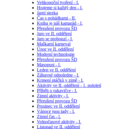
Velikonoční tvoření - I.
Hrajeme si každý den - I.
Jarní stezka
Čas s pohádkami - II.
Kniha je náš kamarád - I.
Přerušení provozu ŠD
Jaro ve II. oddělení
Jaro se probouzí - I.
Maškarní karneval
Únor ve II. oddělení
Moderní technologie
Přerušení provozu ŠD
Masopust - I.
Leden ve II. oddělení
Zábavné odpoledne - I.
Krmení ptáčků v zimě - I.
Aktivity ve II. oddělení - 1. pololetí
Příběh o rukavičce - I.
Zimní aktivity - I.
Přerušení provozu ŠD
Prosinec ve II. oddělení
Vánoce jsou tady - I.
Zimní čas - l.
Volnočasové aktivity - I.
Listopad ve II. oddělení