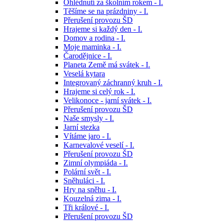
Ohlédnutí za školním rokem - I.
Těšíme se na prázdniny - I.
Přerušení provozu ŠD
Hrajeme si každý den - I.
Domov a rodina - I.
Moje maminka - I.
Čarodějnice - I.
Planeta Země má svátek - I.
Veselá kytara
Integrovaný záchranný kruh - I.
Hrajeme si celý rok - I.
Velikonoce - jarní svátek - I.
Přerušení provozu ŠD
Naše smysly - I.
Jarní stezka
Vítáme jaro - I.
Karnevalové veselí - I.
Přerušení provozu ŠD
Zimní olympiáda - I.
Polární svět - I.
Sněhuláci - I.
Hry na sněhu - I.
Kouzelná zima - I.
Tři králové - I.
Přerušení provozu ŠD