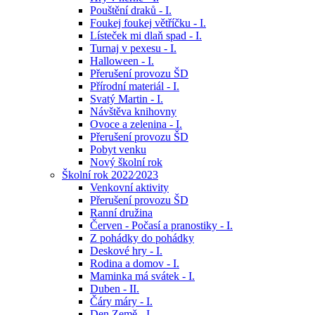
Pouštění draků - I.
Foukej foukej větříčku - I.
Lísteček mi dlaň spad - I.
Turnaj v pexesu - I.
Halloween - I.
Přerušení provozu ŠD
Přírodní materiál - I.
Svatý Martin - I.
Návštěva knihovny
Ovoce a zelenina - I.
Přerušení provozu ŠD
Pobyt venku
Nový školní rok
Školní rok 2022⁄2023
Venkovní aktivity
Přerušení provozu ŠD
Ranní družina
Červen - Počasí a pranostiky - I.
Z pohádky do pohádky
Deskové hry - I.
Rodina a domov - I.
Maminka má svátek - I.
Duben - II.
Čáry máry - I.
Den Země - I.