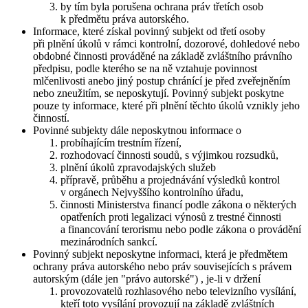
by tím byla porušena ochrana práv třetích osob
k předmětu práva autorského.
Informace, které získal povinný subjekt od třetí osoby
při plnění úkolů v rámci kontrolní, dozorové, dohledové nebo
obdobné činnosti prováděné na základě zvláštního právního
předpisu, podle kterého se na ně vztahuje povinnost
mlčenlivosti anebo jiný postup chránící je před zveřejněním
nebo zneužitím, se neposkytují. Povinný subjekt poskytne
pouze ty informace, které při plnění těchto úkolů vznikly jeho
činností.
Povinné subjekty dále neposkytnou informace o
probíhajícím trestním řízení,
rozhodovací činnosti soudů, s výjimkou rozsudků,
plnění úkolů zpravodajských služeb
přípravě, průběhu a projednávání výsledků kontrol
v orgánech Nejvyššího kontrolního úřadu,
činnosti Ministerstva financí podle zákona o některých
opatřeních proti legalizaci výnosů z trestné činnosti
a financování terorismu nebo podle zákona o provádění
mezinárodních sankcí.
Povinný subjekt neposkytne informaci, která je předmětem
ochrany práva autorského nebo práv souvisejících s právem
autorským (dále jen "právo autorské") , je-li v držení
provozovatelů rozhlasového nebo televizního vysílání,
kteří toto vysílání provozují na základě zvláštních