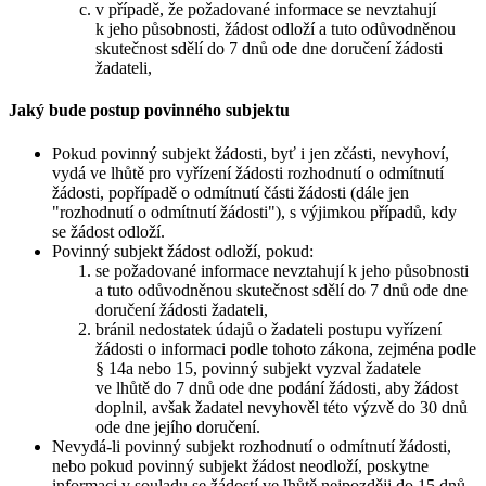
v případě, že požadované informace se nevztahují
k jeho působnosti, žádost odloží a tuto odůvodněnou
skutečnost sdělí do 7 dnů ode dne doručení žádosti
žadateli,
Jaký bude postup povinného subjektu
Pokud povinný subjekt žádosti, byť i jen zčásti, nevyhoví,
vydá ve lhůtě pro vyřízení žádosti rozhodnutí o odmítnutí
žádosti, popřípadě o odmítnutí části žádosti (dále jen
"rozhodnutí o odmítnutí žádosti"), s výjimkou případů, kdy
se žádost odloží.
Povinný subjekt žádost odloží, pokud:
se požadované informace nevztahují k jeho působnosti
a tuto odůvodněnou skutečnost sdělí do 7 dnů ode dne
doručení žádosti žadateli,
bránil nedostatek údajů o žadateli postupu vyřízení
žádosti o informaci podle tohoto zákona, zejména podle
§ 14a nebo 15, povinný subjekt vyzval žadatele
ve lhůtě do 7 dnů ode dne podání žádosti, aby žádost
doplnil, avšak žadatel nevyhověl této výzvě do 30 dnů
ode dne jejího doručení.
Nevydá-li povinný subjekt rozhodnutí o odmítnutí žádosti,
nebo pokud povinný subjekt žádost neodloží, poskytne
informaci v souladu se žádostí ve lhůtě nejpozději do 15 dnů