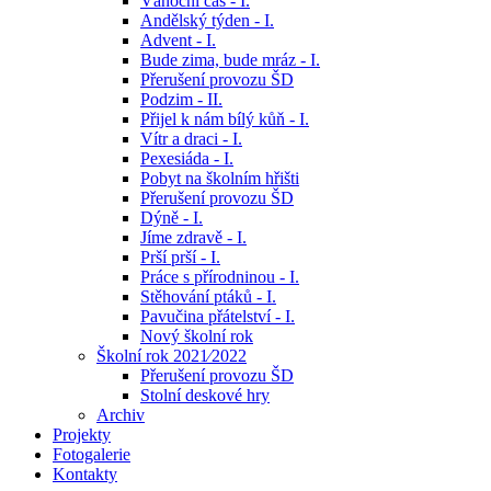
Vánoční čas - I.
Andělský týden - I.
Advent - I.
Bude zima, bude mráz - I.
Přerušení provozu ŠD
Podzim - II.
Přijel k nám bílý kůň - I.
Vítr a draci - I.
Pexesiáda - I.
Pobyt na školním hřišti
Přerušení provozu ŠD
Dýně - I.
Jíme zdravě - I.
Prší prší - I.
Práce s přírodninou - I.
Stěhování ptáků - I.
Pavučina přátelství - I.
Nový školní rok
Školní rok 2021⁄2022
Přerušení provozu ŠD
Stolní deskové hry
Archiv
Projekty
Fotogalerie
Kontakty