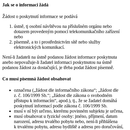
Jak se o informaci žádá
Žádost o poskytnutí informace se podává
ústně, tj osobní návštěvou na příslušném orgánu nebo
dotazem provedeným pomocí telekomunikačního zařízení
nebo
písemně, a to i prostřednictvím sítě nebo služby
elektronických komunikací.
Není-li žadateli na ústně podanou žádost informace poskytnuta
anebo nepovažuje-li žadatel informaci poskytnutou na ústně
podanou žádost za dostačující, je třeba podat žádost písemně.
Co musí písemná žádost obsahovat
označena („žádost dle informačního zákona“; „žádost dle
z. č. 106/1999 Sb.“; „žádost dle zákona o svobodném
přístupu k informacím“, apod.), tj., že se žadatel domáhá
poskytnutí informací podle zákona č. 106/1999 Sb.
musí v ní být určeno, kterému povinném subjektu je určena,
musí obsahovat u fyzické osoby: jméno, příjmení, datum
narození, adresu trvalého pobytu nebo, není-li přihlášena
k trvalému pobytu, adresu bydliště a adresu pro doručování,