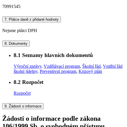
70991545
7.
Plátce daně z přidané hodnoty
Nejsme plátci DPH
8.
Dokumenty
8.1
Seznamy hlavních dokumentů
Výroční zprávy
,
Vzdělávací program
,
Školní řád
,
Vnitřní řád
školní jídelny
,
Preventivní program
,
Krizový plán
8.2
Rozpočet
Rozpočet
9.
Žádosti o informace
Žádosti o informace podle zákona
106/1999 Sb. o svobodném přístupu