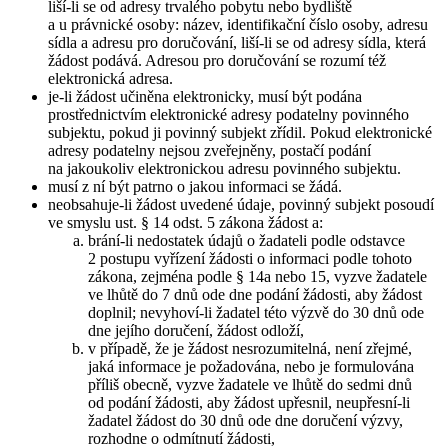
liší-li se od adresy trvalého pobytu nebo bydliště
a u právnické osoby: název, identifikační číslo osoby, adresu
sídla a adresu pro doručování, liší-li se od adresy sídla, která
žádost podává. Adresou pro doručování se rozumí též
elektronická adresa.
je-li žádost učiněna elektronicky, musí být podána
prostřednictvím elektronické adresy podatelny povinného
subjektu, pokud ji povinný subjekt zřídil. Pokud elektronické
adresy podatelny nejsou zveřejněny, postačí podání
na jakoukoliv elektronickou adresu povinného subjektu.
musí z ní být patrno o jakou informaci se žádá.
neobsahuje-li žádost uvedené údaje, povinný subjekt posoudí
ve smyslu ust. § 14 odst. 5 zákona žádost a:
brání-li nedostatek údajů o žadateli podle odstavce
2 postupu vyřízení žádosti o informaci podle tohoto
zákona, zejména podle § 14a nebo 15, vyzve žadatele
ve lhůtě do 7 dnů ode dne podání žádosti, aby žádost
doplnil; nevyhoví-li žadatel této výzvě do 30 dnů ode
dne jejího doručení, žádost odloží,
v případě, že je žádost nesrozumitelná, není zřejmé,
jaká informace je požadována, nebo je formulována
příliš obecně, vyzve žadatele ve lhůtě do sedmi dnů
od podání žádosti, aby žádost upřesnil, neupřesní-li
žadatel žádost do 30 dnů ode dne doručení výzvy,
rozhodne o odmítnutí žádosti,