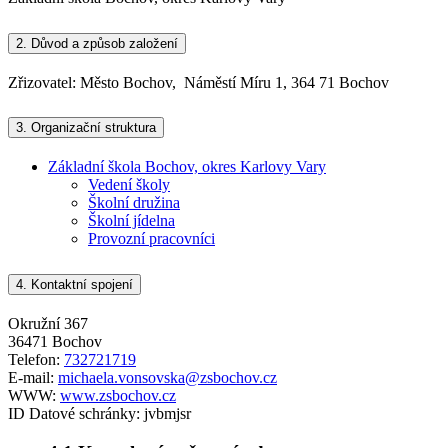
2.
Důvod a způsob založení
Zřizovatel: Město Bochov, Náměstí Míru 1, 364 71 Bochov
3.
Organizační struktura
Základní škola Bochov, okres Karlovy Vary
Vedení školy
Školní družina
Školní jídelna
Provozní pracovníci
4.
Kontaktní spojení
Okružní 367
36471 Bochov
Telefon:
732721719
E-mail:
michaela.vonsovska@zsbochov.cz
WWW:
www.zsbochov.cz
ID Datové schránky:
jvbmjsr