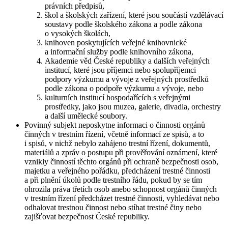
právních předpisů,
škol a školských zařízení, které jsou součástí vzdělávací
soustavy podle školského zákona a podle zákona
o vysokých školách,
knihoven poskytujících veřejné knihovnické
a informační služby podle knihovního zákona,
Akademie věd České republiky a dalších veřejných
institucí, které jsou příjemci nebo spolupříjemci
podpory výzkumu a vývoje z veřejných prostředků
podle zákona o podpoře výzkumu a vývoje, nebo
kulturních institucí hospodařících s veřejnými
prostředky, jako jsou muzea, galerie, divadla, orchestry
a další umělecké soubory.
Povinný subjekt neposkytne informaci o činnosti orgánů
činných v trestním řízení, včetně informací ze spisů, a to
i spisů, v nichž nebylo zahájeno trestní řízení, dokumentů,
materiálů a zpráv o postupu při prověřování oznámení, které
vznikly činností těchto orgánů při ochraně bezpečnosti osob,
majetku a veřejného pořádku, předcházení trestné činnosti
a při plnění úkolů podle trestního řádu, pokud by se tím
ohrozila práva třetích osob anebo schopnost orgánů činných
v trestním řízení předcházet trestné činnosti, vyhledávat nebo
odhalovat trestnou činnost nebo stíhat trestné činy nebo
zajišťovat bezpečnost České republiky.