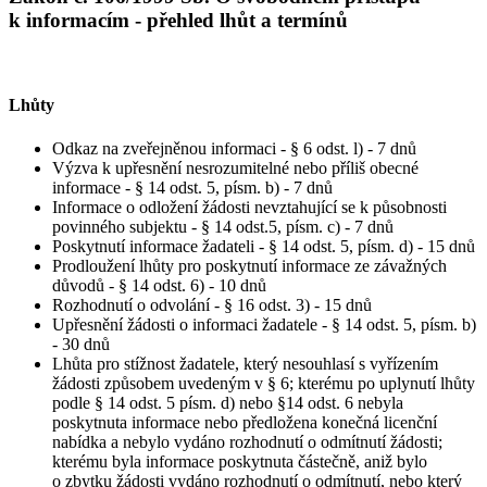
k informacím - přehled lhůt a termínů
Lhůty
Odkaz na zveřejněnou informaci - § 6 odst. l) - 7 dnů
Výzva k upřesnění nesrozumitelné nebo příliš obecné
informace - § 14 odst. 5, písm. b) - 7 dnů
Informace o odložení žádosti nevztahující se k působnosti
povinného subjektu - § 14 odst.5, písm. c) - 7 dnů
Poskytnutí informace žadateli - § 14 odst. 5, písm. d) - 15 dnů
Prodloužení lhůty pro poskytnutí informace ze závažných
důvodů - § 14 odst. 6) - 10 dnů
Rozhodnutí o odvolání - § 16 odst. 3) - 15 dnů
Upřesnění žádosti o informaci žadatele - § 14 odst. 5, písm. b)
- 30 dnů
Lhůta pro stížnost žadatele, který nesouhlasí s vyřízením
žádosti způsobem uvedeným v § 6; kterému po uplynutí lhůty
podle § 14 odst. 5 písm. d) nebo §14 odst. 6 nebyla
poskytnuta informace nebo předložena konečná licenční
nabídka a nebylo vydáno rozhodnutí o odmítnutí žádosti;
kterému byla informace poskytnuta částečně, aniž bylo
o zbytku žádosti vydáno rozhodnutí o odmítnutí, nebo který