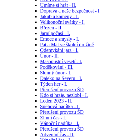
Umíme si hrát - II.
Doprava a naše bezpečnost - I.
Jakub a kameny - I.
Velikonoční svátky - I.
Březen - II.
Jarní počasí - I.
Emoce a smysly - I.
Pat a Mat ve školní družině
Odemykání jara - I.
Únor - II.
Masopustní veselí - I.
Poděkování - III.
Slunný únor - I.
Daleko na Severu - I.
Týden her - I.
Přerušení provozu ŠD
Kdo si hraje, nezlobí - I.
Leden 2023 - II.
Sněhová nadílka - I.
Přerušení provozu ŠD
Zimní čas - l.
Vánoční nadílka - I.
Přerušení provozu ŠD
Adventní čas - II.