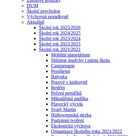
Zájmové kroužky
DUM
Školní psycholog
Výchovná poradkyně
Aktuálně
Školní rok 2025⁄2026
Školní rok 2024⁄2025
Školní rok 2023⁄2024
Školní rok 2022⁄2023
Školní rok 2021⁄2022
Mobilní planetárium
Sbíráme úspěchy i mimo školu
Canisterapie
Pernštejni
Balynka
Poprvé v knihovně
Betlém
Pečení perníčků
Mikulášská nadílka
Plavecký výcvik
Svatý Martin
Halloweenská stezka
Podzimní tvoření
Ekologická výchova
Organizace školního roku 2021⁄2022