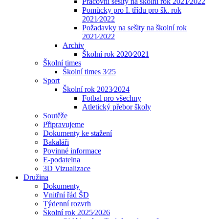
Pracovní sešity na školní rok 2021⁄2022
Pomůcky pro I. třídu pro šk. rok
2021⁄2022
Požadavky na sešity na školní rok
2021⁄2022
Archiv
Školní rok 2020⁄2021
Školní times
Školní times 3⁄25
Sport
Školní rok 2023⁄2024
Fotbal pro všechny
Atletický přebor školy
Soutěže
Připravujeme
Dokumenty ke stažení
Bakaláři
Povinné informace
E-podatelna
3D Vizualizace
Družina
Dokumenty
Vnitřní řád ŠD
Týdenní rozvrh
Školní rok 2025⁄2026