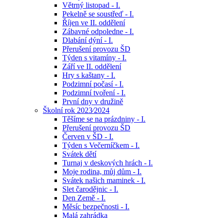
Větrný listopad - I.
Pekelně se soustřeď - I.
Říjen ve II. oddělení
Zábavné odpoledne - I.
Dlabání dýní - I.
Přerušení provozu ŠD
Týden s vitamíny - I.
Září ve II. oddělení
Hry s kaštany - I.
Podzimní počasí - I.
Podzimní tvoření - I.
První dny v družině
Školní rok 2023⁄2024
Těšíme se na prázdniny - I.
Přerušení provozu ŠD
Červen v ŠD - I.
Týden s Večerníčkem - I.
Svátek dětí
Turnaj v deskových hrách - I.
Moje rodina, můj dům - I.
Svátek našich maminek - I.
Slet čarodějnic - I.
Den Země - I.
Měsíc bezpečnosti - I.
Malá zahrádka