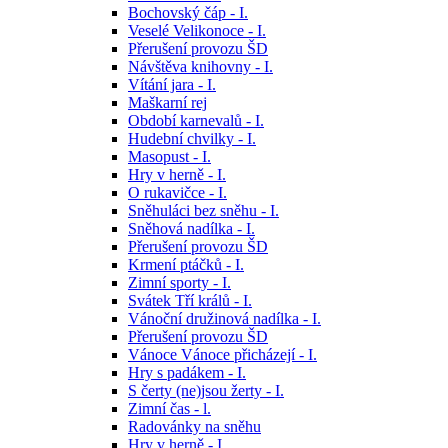
Bochovský čáp - I.
Veselé Velikonoce - I.
Přerušení provozu ŠD
Návštěva knihovny - I.
Vítání jara - I.
Maškarní rej
Období karnevalů - I.
Hudební chvilky - I.
Masopust - I.
Hry v herně - I.
O rukavičce - I.
Sněhuláci bez sněhu - I.
Sněhová nadílka - I.
Přerušení provozu ŠD
Krmení ptáčků - I.
Zimní sporty - I.
Svátek Tří králů - I.
Vánoční družinová nadílka - I.
Přerušení provozu ŠD
Vánoce Vánoce přicházejí - I.
Hry s padákem - I.
S čerty (ne)jsou žerty - I.
Zimní čas - l.
Radovánky na sněhu
Hry v herně - I.