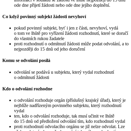
ode dne přijetí žádosti nebo ode dne jejího doplnění.
Co když povinný subjekt žádosti nevyhoví
pokud povinný subjekt, byť i jen z části, nevyhoví, vydá
o tom ve lhůtě pro vyřízení žádosti rozhodnutí, které se doručí
do vlastních rukou žadatele
proti rozhodnutí o odmítnutí žádosti může podat odvolání, a to
nejpozději do 15 dnů od jeho doručení
Komu se odvolání posílá
odvolání se podává u subjektu, který vydal rozhodnutí
o odmítnutí žádosti
Kdo o odvolání rozhodne
o odvolání rozhoduje orgán (příslušný krajský úřad), který je
nejblíže nadřízeným povinného subjektu, který rozhodnutí
vydal
ten, kdo o odvolání rozhoduje, tak musí učinit ve lhůtě
do 15 dnů od předložení odvolání tím, kdo rozhodnutí vydal
proti rozhodnutí odvolacího orgánu se již nelze odvolat. Lze