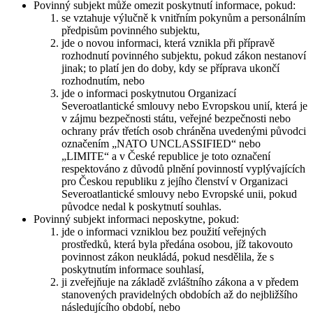
Povinný subjekt může omezit poskytnutí informace, pokud:
se vztahuje výlučně k vnitřním pokynům a personálním
předpisům povinného subjektu,
jde o novou informaci, která vznikla při přípravě
rozhodnutí povinného subjektu, pokud zákon nestanoví
jinak; to platí jen do doby, kdy se příprava ukončí
rozhodnutím, nebo
jde o informaci poskytnutou Organizací
Severoatlantické smlouvy nebo Evropskou unií, která je
v zájmu bezpečnosti státu, veřejné bezpečnosti nebo
ochrany práv třetích osob chráněna uvedenými původci
označením „NATO UNCLASSIFIED“ nebo
„LIMITE“ a v České republice je toto označení
respektováno z důvodů plnění povinností vyplývajících
pro Českou republiku z jejího členství v Organizaci
Severoatlantické smlouvy nebo Evropské unii, pokud
původce nedal k poskytnutí souhlas.
Povinný subjekt informaci neposkytne, pokud:
jde o informaci vzniklou bez použití veřejných
prostředků, která byla předána osobou, jíž takovouto
povinnost zákon neukládá, pokud nesdělila, že s
poskytnutím informace souhlasí,
ji zveřejňuje na základě zvláštního zákona a v předem
stanovených pravidelných obdobích až do nejbližšího
následujícího období, nebo