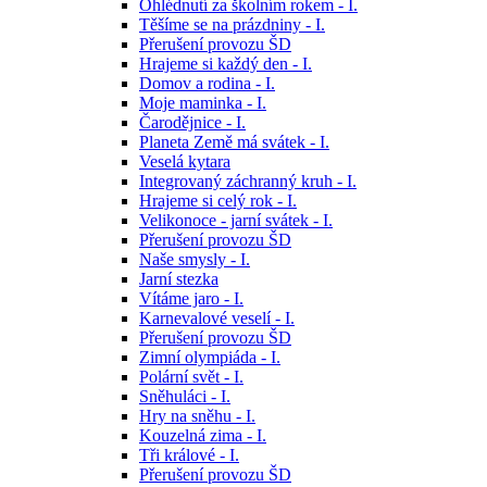
Ohlédnutí za školním rokem - I.
Těšíme se na prázdniny - I.
Přerušení provozu ŠD
Hrajeme si každý den - I.
Domov a rodina - I.
Moje maminka - I.
Čarodějnice - I.
Planeta Země má svátek - I.
Veselá kytara
Integrovaný záchranný kruh - I.
Hrajeme si celý rok - I.
Velikonoce - jarní svátek - I.
Přerušení provozu ŠD
Naše smysly - I.
Jarní stezka
Vítáme jaro - I.
Karnevalové veselí - I.
Přerušení provozu ŠD
Zimní olympiáda - I.
Polární svět - I.
Sněhuláci - I.
Hry na sněhu - I.
Kouzelná zima - I.
Tři králové - I.
Přerušení provozu ŠD