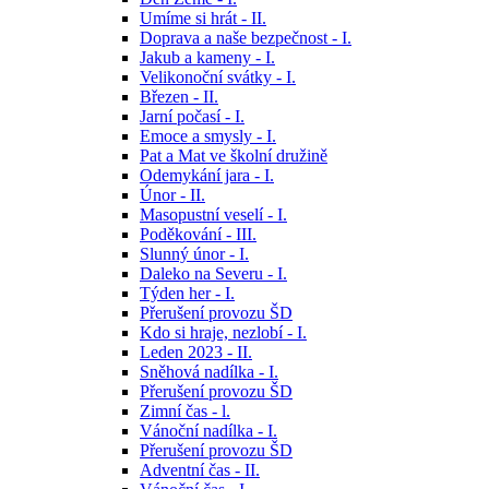
Umíme si hrát - II.
Doprava a naše bezpečnost - I.
Jakub a kameny - I.
Velikonoční svátky - I.
Březen - II.
Jarní počasí - I.
Emoce a smysly - I.
Pat a Mat ve školní družině
Odemykání jara - I.
Únor - II.
Masopustní veselí - I.
Poděkování - III.
Slunný únor - I.
Daleko na Severu - I.
Týden her - I.
Přerušení provozu ŠD
Kdo si hraje, nezlobí - I.
Leden 2023 - II.
Sněhová nadílka - I.
Přerušení provozu ŠD
Zimní čas - l.
Vánoční nadílka - I.
Přerušení provozu ŠD
Adventní čas - II.