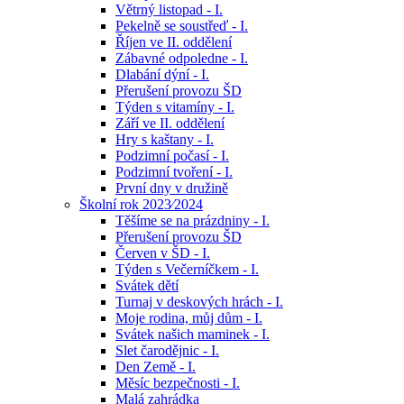
Větrný listopad - I.
Pekelně se soustřeď - I.
Říjen ve II. oddělení
Zábavné odpoledne - I.
Dlabání dýní - I.
Přerušení provozu ŠD
Týden s vitamíny - I.
Září ve II. oddělení
Hry s kaštany - I.
Podzimní počasí - I.
Podzimní tvoření - I.
První dny v družině
Školní rok 2023⁄2024
Těšíme se na prázdniny - I.
Přerušení provozu ŠD
Červen v ŠD - I.
Týden s Večerníčkem - I.
Svátek dětí
Turnaj v deskových hrách - I.
Moje rodina, můj dům - I.
Svátek našich maminek - I.
Slet čarodějnic - I.
Den Země - I.
Měsíc bezpečnosti - I.
Malá zahrádka