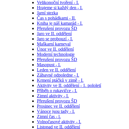
Velikonoční tvoření - I.
Hrajeme si každý den - I.
Jarní stezka
Čas s pohádkami - II.
Kniha je náš kamarád - I.
Přerušení provozu ŠD
Jaro ve II. oddělení
Jaro se probouzí - I.
Maškarní karneval
Únor ve II. oddělení
Moderní technologie
Přerušení provozu ŠD
Masopust - I.
Leden ve II. oddělení
Zábavné odpoledne - I.
Krmení ptáčků v zimě - I.
Aktivity ve II. oddělení - 1. pololetí
Příběh o rukavičce - I.
Zimní aktivity - I.
Přerušení provozu ŠD
Prosinec ve II. oddělení
Vánoce jsou tady - I.
Zimní čas - l.
Volnočasové aktivity - I.
Listopad ve II. oddělení