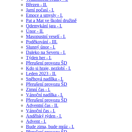
Březen - II.
Jarní počasí - I.
Emoce a smysly - I.
Pat a Mat ve školní družině
Odemykání jara - I.
Únor - II.
Masopustní veselí - I.
Poděkování - III.
Slunný únor - I.
Daleko na Severu - I.
Týden her - I.
Přerušení provozu ŠD
Kdo si hraje, nezlobí - I.
Leden 2023 - II.
Sněhová nadílka - I.
Přerušení provozu ŠD
Zimní čas - l.
Vánoční nadílka - I.
Přerušení provozu ŠD
Adventní čas - II.
Vánoční čas - I.
Andělský týden - I.
Advent - I.
Bude zima, bude mráz - I.
Přerušení provozu ŠD