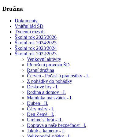
Družina
Dokumenty
Vnitřní řád ŠD
Týdenní rozvrh
Školní rok 2025⁄2026
Školní rok 2024⁄2025
Školní rok 2023⁄2024
Školní rok 2022⁄2023
Venkovní aktivity
Přerušení provozu ŠD
Ranní družina
Červen - Počasí a pranostiky - I.
Z pohádky do pohádky
Deskové hry - I.
Rodina a domov - I.
Maminka má svátek - I.
Duben - II.
Čáry máry - I.
Den Země - I.
Umíme si hrát - II.
Doprava a naše bezpečnost - I.
Jakub a kameny - I.
Velikonoční svátky - I.