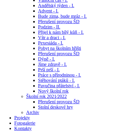
Vánoční čas - I.
Andělský týden - I.
Advent - I.
Bude zima, bude mráz - I.
Přerušení provozu ŠD
Podzim - II.
Přijel k nám bílý kůň - I.
Vítr a draci - I.
Pexesiáda - I.
Pobyt na školním hřišti
Přerušení provozu ŠD
Dýně - I.
Jíme zdravě - I.
Prší prší - I.
Práce s přírodninou - I.
Stěhování ptáků - I.
Pavučina přátelství - I.
Nový školní rok
Školní rok 2021⁄2022
Přerušení provozu ŠD
Stolní deskové hry
Archiv
Projekty
Fotogalerie
Kontakty