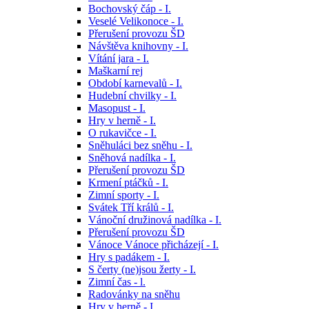
Bochovský čáp - I.
Veselé Velikonoce - I.
Přerušení provozu ŠD
Návštěva knihovny - I.
Vítání jara - I.
Maškarní rej
Období karnevalů - I.
Hudební chvilky - I.
Masopust - I.
Hry v herně - I.
O rukavičce - I.
Sněhuláci bez sněhu - I.
Sněhová nadílka - I.
Přerušení provozu ŠD
Krmení ptáčků - I.
Zimní sporty - I.
Svátek Tří králů - I.
Vánoční družinová nadílka - I.
Přerušení provozu ŠD
Vánoce Vánoce přicházejí - I.
Hry s padákem - I.
S čerty (ne)jsou žerty - I.
Zimní čas - l.
Radovánky na sněhu
Hry v herně - I.