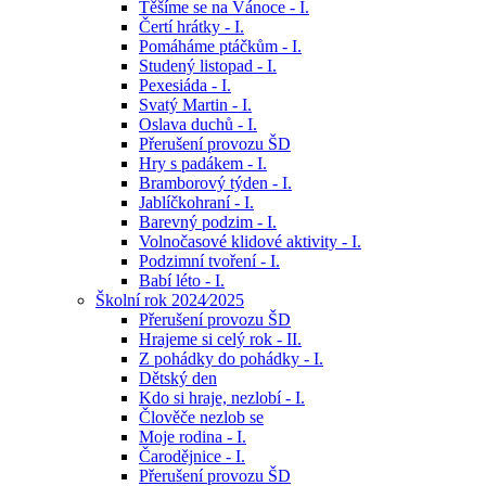
Těšíme se na Vánoce - I.
Čertí hrátky - I.
Pomáháme ptáčkům - I.
Studený listopad - I.
Pexesiáda - I.
Svatý Martin - I.
Oslava duchů - I.
Přerušení provozu ŠD
Hry s padákem - I.
Bramborový týden - I.
Jablíčkohraní - I.
Barevný podzim - I.
Volnočasové klidové aktivity - I.
Podzimní tvoření - I.
Babí léto - I.
Školní rok 2024⁄2025
Přerušení provozu ŠD
Hrajeme si celý rok - II.
Z pohádky do pohádky - I.
Dětský den
Kdo si hraje, nezlobí - I.
Člověče nezlob se
Moje rodina - I.
Čarodějnice - I.
Přerušení provozu ŠD