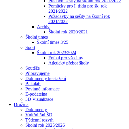
Pracovní sešity na školní rok 2021⁄2022
Pomůcky pro I. třídu pro šk. rok
2021⁄2022
Požadavky na sešity na školní rok
2021⁄2022
Archiv
Školní rok 2020⁄2021
Školní times
Školní times 3⁄25
Sport
Školní rok 2023⁄2024
Fotbal pro všechny
Atletický přebor školy
Soutěže
Připravujeme
Dokumenty ke stažení
Bakaláři
Povinné informace
E-podatelna
3D Vizualizace
Družina
Dokumenty
Vnitřní řád ŠD
Týdenní rozvrh
Školní rok 2025⁄2026