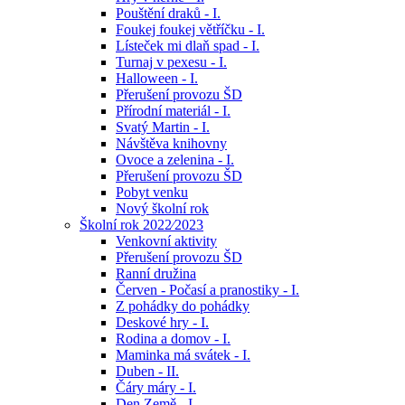
Pouštění draků - I.
Foukej foukej větříčku - I.
Lísteček mi dlaň spad - I.
Turnaj v pexesu - I.
Halloween - I.
Přerušení provozu ŠD
Přírodní materiál - I.
Svatý Martin - I.
Návštěva knihovny
Ovoce a zelenina - I.
Přerušení provozu ŠD
Pobyt venku
Nový školní rok
Školní rok 2022⁄2023
Venkovní aktivity
Přerušení provozu ŠD
Ranní družina
Červen - Počasí a pranostiky - I.
Z pohádky do pohádky
Deskové hry - I.
Rodina a domov - I.
Maminka má svátek - I.
Duben - II.
Čáry máry - I.
Den Země - I.