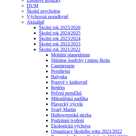
Zájmové kroužky
DUM
Školní psycholog
Výchovná poradkyně
Aktuálně
Školní rok 2025⁄2026
Školní rok 2024⁄2025
Školní rok 2023⁄2024
Školní rok 2022⁄2023
Školní rok 2021⁄2022
Mobilní planetárium
Sbíráme úspěchy i mimo školu
Canisterapie
Pernštejni
Balynka
Poprvé v knihovně
Betlém
Pečení perníčků
Mikulášská nadílka
Plavecký výcvik
Svatý Martin
Halloweenská stezka
Podzimní tvoření
Ekologická výchova
Organizace školního roku 2021⁄2022