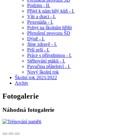
Podzim - II.
Přijel k nám bílý kůň - I.
Vítr a draci - I.
Pexesiáda - I.
Pobyt na školním hřišti
Přerušení provozu ŠD
Dýně - I.
Jíme zdravě - I.
Prší prší - I.
Práce s přírodninou - I.
Stěhování ptáků - I.
Pavučina přátelství - I.
Nový školní rok
Školní rok 2021⁄2022
Archiv
Fotogalerie
Náhodná fotogalerie