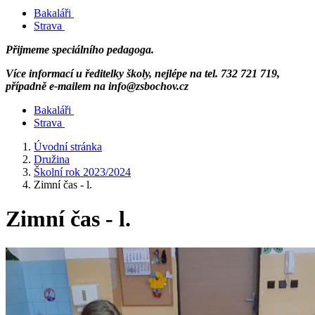
Bakaláři
Strava
Přijmeme speciálního pedagoga.
Více informací u ředitelky školy, nejlépe na tel. 732 721 719,
případně e-mailem na info@zsbochov.cz
Bakaláři
Strava
Úvodní stránka
Družina
Školní rok 2023/2024
Zimní čas - l.
Zimní čas - l.