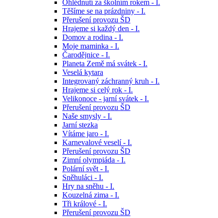
Ohlédnutí za školním rokem - I.
Těšíme se na prázdniny - I.
Přerušení provozu ŠD
Hrajeme si každý den - I.
Domov a rodina - I.
Moje maminka - I.
Čarodějnice - I.
Planeta Země má svátek - I.
Veselá kytara
Integrovaný záchranný kruh - I.
Hrajeme si celý rok - I.
Velikonoce - jarní svátek - I.
Přerušení provozu ŠD
Naše smysly - I.
Jarní stezka
Vítáme jaro - I.
Karnevalové veselí - I.
Přerušení provozu ŠD
Zimní olympiáda - I.
Polární svět - I.
Sněhuláci - I.
Hry na sněhu - I.
Kouzelná zima - I.
Tři králové - I.
Přerušení provozu ŠD