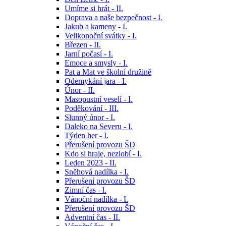
Umíme si hrát - II.
Doprava a naše bezpečnost - I.
Jakub a kameny - I.
Velikonoční svátky - I.
Březen - II.
Jarní počasí - I.
Emoce a smysly - I.
Pat a Mat ve školní družině
Odemykání jara - I.
Únor - II.
Masopustní veselí - I.
Poděkování - III.
Slunný únor - I.
Daleko na Severu - I.
Týden her - I.
Přerušení provozu ŠD
Kdo si hraje, nezlobí - I.
Leden 2023 - II.
Sněhová nadílka - I.
Přerušení provozu ŠD
Zimní čas - l.
Vánoční nadílka - I.
Přerušení provozu ŠD
Adventní čas - II.