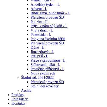
Vánoční čas - I.
Andělský týden - I.
Advent - I.
Bude zima, bude mráz - I.
Přerušení provozu ŠD
Podzim - II.
Přijel k nám bílý kůň - I.
Vítr a draci - I.
Pexesiáda - I.
Pobyt na školním hřišti
Přerušení provozu ŠD
Dýně - I.
Jíme zdravě - I.
Prší prší - I.
Práce s přírodninou - I.
Stěhování ptáků - I.
Pavučina přátelství - I.
Nový školní rok
Školní rok 2021⁄2022
Přerušení provozu ŠD
Stolní deskové hry
Archiv
Projekty
Fotogalerie
Kontakty