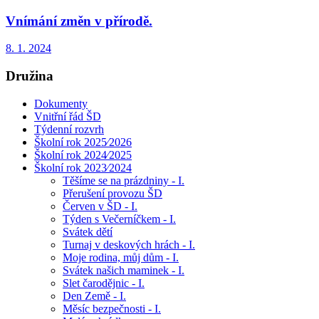
Vnímání změn v přírodě.
8. 1. 2024
Družina
Dokumenty
Vnitřní řád ŠD
Týdenní rozvrh
Školní rok 2025⁄2026
Školní rok 2024⁄2025
Školní rok 2023⁄2024
Těšíme se na prázdniny - I.
Přerušení provozu ŠD
Červen v ŠD - I.
Týden s Večerníčkem - I.
Svátek dětí
Turnaj v deskových hrách - I.
Moje rodina, můj dům - I.
Svátek našich maminek - I.
Slet čarodějnic - I.
Den Země - I.
Měsíc bezpečnosti - I.