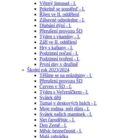
Větrný listopad - I.
Pekelně se soustřeď - I.
Říjen ve II. oddělení
Zábavné odpoledne - I.
Dlabání dýní - I.
Přerušení provozu ŠD
Týden s vitamíny - I.
Září ve II. oddělení
Hry s kaštany - I.
Podzimní počasí - I.
Podzimní tvoření - I.
První dny v družině
Školní rok 2023⁄2024
Těšíme se na prázdniny - I.
Přerušení provozu ŠD
Červen v ŠD - I.
Týden s Večerníčkem - I.
Svátek dětí
Turnaj v deskových hrách - I.
Moje rodina, můj dům - I.
Svátek našich maminek - I.
Slet čarodějnic - I.
Den Země - I.
Měsíc bezpečnosti - I.
Malá zahrádka