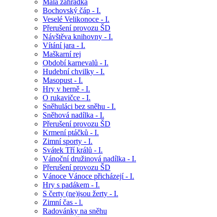
Malá zahrádka
Bochovský čáp - I.
Veselé Velikonoce - I.
Přerušení provozu ŠD
Návštěva knihovny - I.
Vítání jara - I.
Maškarní rej
Období karnevalů - I.
Hudební chvilky - I.
Masopust - I.
Hry v herně - I.
O rukavičce - I.
Sněhuláci bez sněhu - I.
Sněhová nadílka - I.
Přerušení provozu ŠD
Krmení ptáčků - I.
Zimní sporty - I.
Svátek Tří králů - I.
Vánoční družinová nadílka - I.
Přerušení provozu ŠD
Vánoce Vánoce přicházejí - I.
Hry s padákem - I.
S čerty (ne)jsou žerty - I.
Zimní čas - l.
Radovánky na sněhu