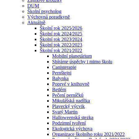
Zájmové kroužky
DUM
Školní psycholog
Výchovná poradkyně
Aktuálně
Školní rok 2025⁄2026
Školní rok 2024⁄2025
Školní rok 2023⁄2024
Školní rok 2022⁄2023
Školní rok 2021⁄2022
Mobilní planetárium
Sbíráme úspěchy i mimo školu
Canisterapie
Pernštejni
Balynka
Poprvé v knihovně
Betlém
Pečení perníčků
Mikulášská nadílka
Plavecký výcvik
Svatý Martin
Halloweenská stezka
Podzimní tvoření
Ekologická výchova
Organizace školního roku 2021⁄2022