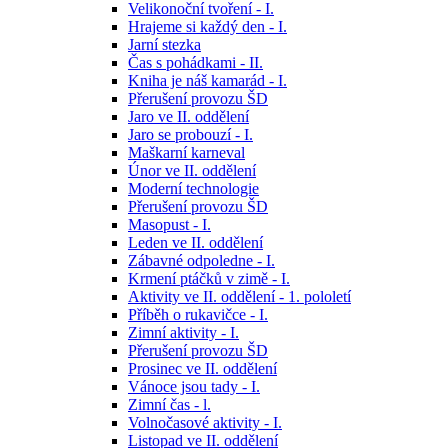
Velikonoční tvoření - I.
Hrajeme si každý den - I.
Jarní stezka
Čas s pohádkami - II.
Kniha je náš kamarád - I.
Přerušení provozu ŠD
Jaro ve II. oddělení
Jaro se probouzí - I.
Maškarní karneval
Únor ve II. oddělení
Moderní technologie
Přerušení provozu ŠD
Masopust - I.
Leden ve II. oddělení
Zábavné odpoledne - I.
Krmení ptáčků v zimě - I.
Aktivity ve II. oddělení - 1. pololetí
Příběh o rukavičce - I.
Zimní aktivity - I.
Přerušení provozu ŠD
Prosinec ve II. oddělení
Vánoce jsou tady - I.
Zimní čas - l.
Volnočasové aktivity - I.
Listopad ve II. oddělení