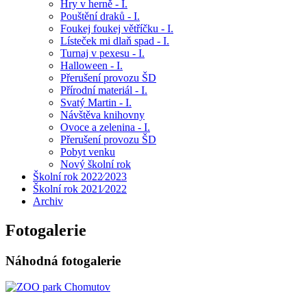
Hry v herně - I.
Pouštění draků - I.
Foukej foukej větříčku - I.
Lísteček mi dlaň spad - I.
Turnaj v pexesu - I.
Halloween - I.
Přerušení provozu ŠD
Přírodní materiál - I.
Svatý Martin - I.
Návštěva knihovny
Ovoce a zelenina - I.
Přerušení provozu ŠD
Pobyt venku
Nový školní rok
Školní rok 2022⁄2023
Školní rok 2021⁄2022
Archiv
Fotogalerie
Náhodná fotogalerie