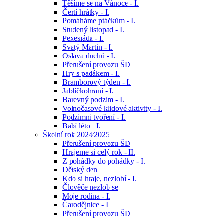
Těšíme se na Vánoce - I.
Čertí hrátky - I.
Pomáháme ptáčkům - I.
Studený listopad - I.
Pexesiáda - I.
Svatý Martin - I.
Oslava duchů - I.
Přerušení provozu ŠD
Hry s padákem - I.
Bramborový týden - I.
Jablíčkohraní - I.
Barevný podzim - I.
Volnočasové klidové aktivity - I.
Podzimní tvoření - I.
Babí léto - I.
Školní rok 2024⁄2025
Přerušení provozu ŠD
Hrajeme si celý rok - II.
Z pohádky do pohádky - I.
Dětský den
Kdo si hraje, nezlobí - I.
Člověče nezlob se
Moje rodina - I.
Čarodějnice - I.
Přerušení provozu ŠD