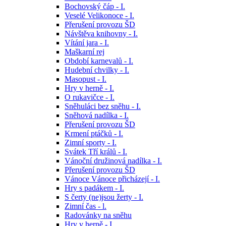
Bochovský čáp - I.
Veselé Velikonoce - I.
Přerušení provozu ŠD
Návštěva knihovny - I.
Vítání jara - I.
Maškarní rej
Období karnevalů - I.
Hudební chvilky - I.
Masopust - I.
Hry v herně - I.
O rukavičce - I.
Sněhuláci bez sněhu - I.
Sněhová nadílka - I.
Přerušení provozu ŠD
Krmení ptáčků - I.
Zimní sporty - I.
Svátek Tří králů - I.
Vánoční družinová nadílka - I.
Přerušení provozu ŠD
Vánoce Vánoce přicházejí - I.
Hry s padákem - I.
S čerty (ne)jsou žerty - I.
Zimní čas - l.
Radovánky na sněhu
Hry v herně - I.