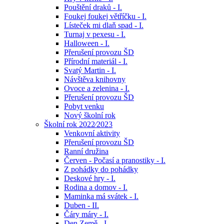
Pouštění draků - I.
Foukej foukej větříčku - I.
Lísteček mi dlaň spad - I.
Turnaj v pexesu - I.
Halloween - I.
Přerušení provozu ŠD
Přírodní materiál - I.
Svatý Martin - I.
Návštěva knihovny
Ovoce a zelenina - I.
Přerušení provozu ŠD
Pobyt venku
Nový školní rok
Školní rok 2022⁄2023
Venkovní aktivity
Přerušení provozu ŠD
Ranní družina
Červen - Počasí a pranostiky - I.
Z pohádky do pohádky
Deskové hry - I.
Rodina a domov - I.
Maminka má svátek - I.
Duben - II.
Čáry máry - I.
Den Země - I.