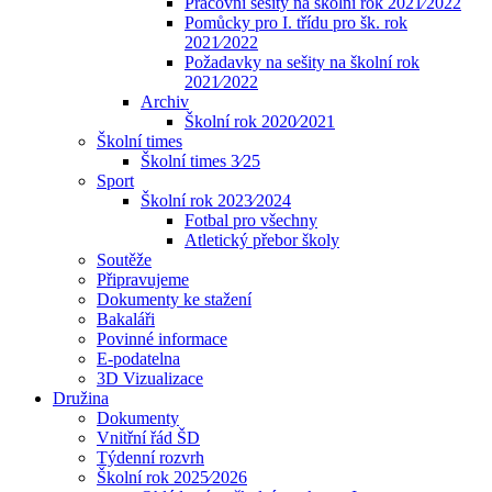
Pracovní sešity na školní rok 2021⁄2022
Pomůcky pro I. třídu pro šk. rok
2021⁄2022
Požadavky na sešity na školní rok
2021⁄2022
Archiv
Školní rok 2020⁄2021
Školní times
Školní times 3⁄25
Sport
Školní rok 2023⁄2024
Fotbal pro všechny
Atletický přebor školy
Soutěže
Připravujeme
Dokumenty ke stažení
Bakaláři
Povinné informace
E-podatelna
3D Vizualizace
Družina
Dokumenty
Vnitřní řád ŠD
Týdenní rozvrh
Školní rok 2025⁄2026