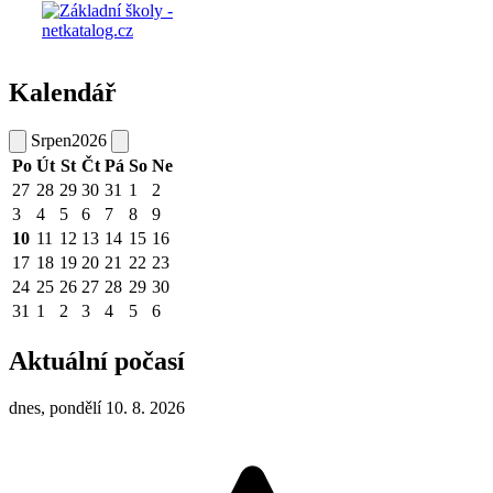
Východ a západ slunce
Slunce vychází:
5:49
Slunce zapadá:
20:36
Certifikát
Kalendář
Srpen
2026
Po
Út
St
Čt
Pá
So
Ne
27
28
29
30
31
1
2