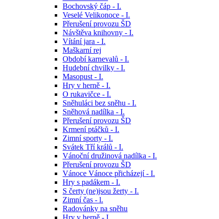
Bochovský čáp - I.
Veselé Velikonoce - I.
Přerušení provozu ŠD
Návštěva knihovny - I.
Vítání jara - I.
Maškarní rej
Období karnevalů - I.
Hudební chvilky - I.
Masopust - I.
Hry v herně - I.
O rukavičce - I.
Sněhuláci bez sněhu - I.
Sněhová nadílka - I.
Přerušení provozu ŠD
Krmení ptáčků - I.
Zimní sporty - I.
Svátek Tří králů - I.
Vánoční družinová nadílka - I.
Přerušení provozu ŠD
Vánoce Vánoce přicházejí - I.
Hry s padákem - I.
S čerty (ne)jsou žerty - I.
Zimní čas - l.
Radovánky na sněhu
Hry v herně - I.