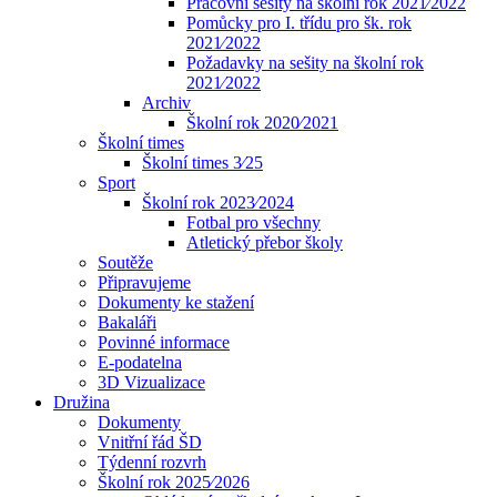
Pracovní sešity na školní rok 2021⁄2022
Pomůcky pro I. třídu pro šk. rok
2021⁄2022
Požadavky na sešity na školní rok
2021⁄2022
Archiv
Školní rok 2020⁄2021
Školní times
Školní times 3⁄25
Sport
Školní rok 2023⁄2024
Fotbal pro všechny
Atletický přebor školy
Soutěže
Připravujeme
Dokumenty ke stažení
Bakaláři
Povinné informace
E-podatelna
3D Vizualizace
Družina
Dokumenty
Vnitřní řád ŠD
Týdenní rozvrh
Školní rok 2025⁄2026