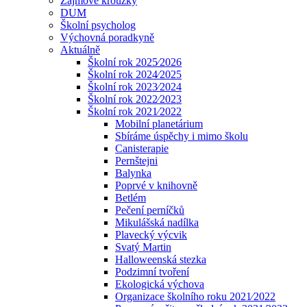
Zájmové kroužky
DUM
Školní psycholog
Výchovná poradkyně
Aktuálně
Školní rok 2025⁄2026
Školní rok 2024⁄2025
Školní rok 2023⁄2024
Školní rok 2022⁄2023
Školní rok 2021⁄2022
Mobilní planetárium
Sbíráme úspěchy i mimo školu
Canisterapie
Pernštejni
Balynka
Poprvé v knihovně
Betlém
Pečení perníčků
Mikulášská nadílka
Plavecký výcvik
Svatý Martin
Halloweenská stezka
Podzimní tvoření
Ekologická výchova
Organizace školního roku 2021⁄2022