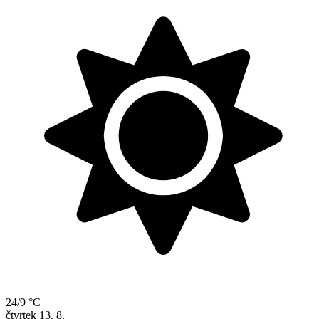
25/12 °C
středa
12. 8.