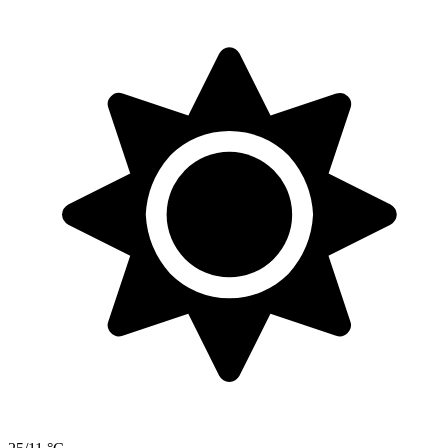
24/9 °C
čtvrtek
13. 8.