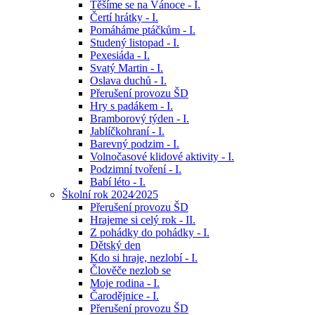
Těšíme se na Vánoce - I.
Čertí hrátky - I.
Pomáháme ptáčkům - I.
Studený listopad - I.
Pexesiáda - I.
Svatý Martin - I.
Oslava duchů - I.
Přerušení provozu ŠD
Hry s padákem - I.
Bramborový týden - I.
Jablíčkohraní - I.
Barevný podzim - I.
Volnočasové klidové aktivity - I.
Podzimní tvoření - I.
Babí léto - I.
Školní rok 2024⁄2025
Přerušení provozu ŠD
Hrajeme si celý rok - II.
Z pohádky do pohádky - I.
Dětský den
Kdo si hraje, nezlobí - I.
Člověče nezlob se
Moje rodina - I.
Čarodějnice - I.
Přerušení provozu ŠD