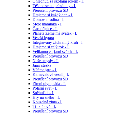
Ohlédnutí za školním rokem - I.
Těšíme se na prázdniny - I.
Přerušení provozu ŠD
Hrajeme si každý den - I.
Domov a rodina - I.
Moje maminka - I.
Čarodějnice - I.
Planeta Země má svátek - I.
Veselá kytara
Integrovaný záchranný kruh - I.
Hrajeme si celý rok - I.
Velikonoce - jarní svátek - I.
Přerušení provozu ŠD
Naše smysly - I.
Jarní stezka
Vítáme jaro - I.
Karnevalové veselí - I.
Přerušení provozu ŠD
Zimní olympiáda - I.
Polární svět - I.
Sněhuláci - I.
Hry na sněhu - I.
Kouzelná zima - I.
Tři králové - I.
Přerušení provozu ŠD