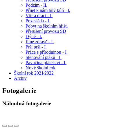
Podzim - II.
Přijel k nám bílý kůň - I.
Vítr a draci - I.
Pexesiáda - I.
Pobyt na školním hřišti
Přerušení provozu ŠD
Dýně - I.
Jíme zdravě - I.
Prší prší - I.
Práce s přírodninou - I.
Stěhování ptáků - I.
Pavučina přátelství - I.
Nový školní rok
Školní rok 2021⁄2022
Archiv
Fotogalerie
Náhodná fotogalerie