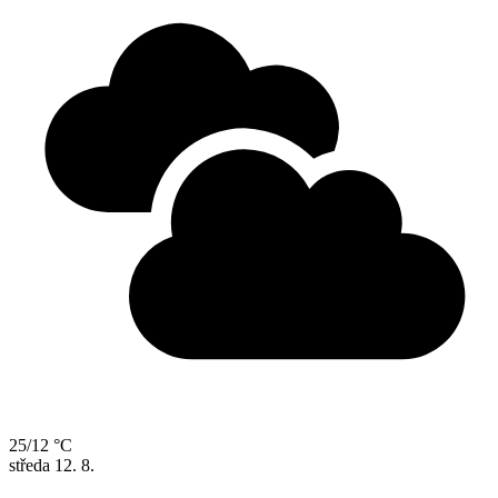
31 °C
15 °C
úterý
11. 8.