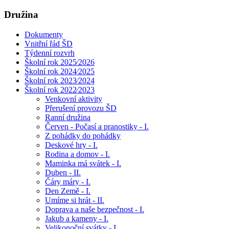
Družina
Dokumenty
Vnitřní řád ŠD
Týdenní rozvrh
Školní rok 2025⁄2026
Školní rok 2024⁄2025
Školní rok 2023⁄2024
Školní rok 2022⁄2023
Venkovní aktivity
Přerušení provozu ŠD
Ranní družina
Červen - Počasí a pranostiky - I.
Z pohádky do pohádky
Deskové hry - I.
Rodina a domov - I.
Maminka má svátek - I.
Duben - II.
Čáry máry - I.
Den Země - I.
Umíme si hrát - II.
Doprava a naše bezpečnost - I.
Jakub a kameny - I.
Velikonoční svátky - I.