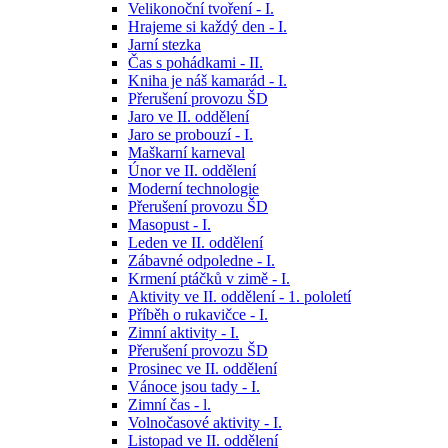
Velikonoční tvoření - I.
Hrajeme si každý den - I.
Jarní stezka
Čas s pohádkami - II.
Kniha je náš kamarád - I.
Přerušení provozu ŠD
Jaro ve II. oddělení
Jaro se probouzí - I.
Maškarní karneval
Únor ve II. oddělení
Moderní technologie
Přerušení provozu ŠD
Masopust - I.
Leden ve II. oddělení
Zábavné odpoledne - I.
Krmení ptáčků v zimě - I.
Aktivity ve II. oddělení - 1. pololetí
Příběh o rukavičce - I.
Zimní aktivity - I.
Přerušení provozu ŠD
Prosinec ve II. oddělení
Vánoce jsou tady - I.
Zimní čas - l.
Volnočasové aktivity - I.
Listopad ve II. oddělení