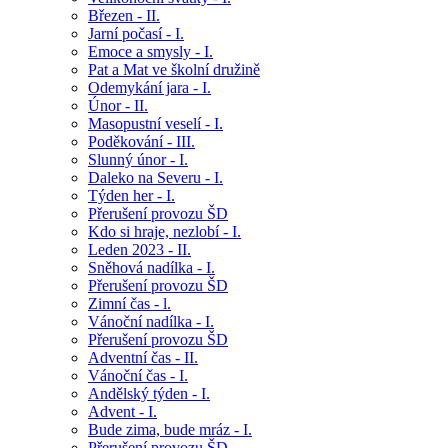
Březen - II.
Jarní počasí - I.
Emoce a smysly - I.
Pat a Mat ve školní družině
Odemykání jara - I.
Únor - II.
Masopustní veselí - I.
Poděkování - III.
Slunný únor - I.
Daleko na Severu - I.
Týden her - I.
Přerušení provozu ŠD
Kdo si hraje, nezlobí - I.
Leden 2023 - II.
Sněhová nadílka - I.
Přerušení provozu ŠD
Zimní čas - l.
Vánoční nadílka - I.
Přerušení provozu ŠD
Adventní čas - II.
Vánoční čas - I.
Andělský týden - I.
Advent - I.
Bude zima, bude mráz - I.
Přerušení provozu ŠD