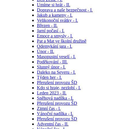
Umíme si hrát - II.
Doprava a naše bezpečnost - I.
Jakub a kameny - I.
Velikonoční svátky - I.
Březen - II.
Jarní počasí - I.
Emoce a smysly - I.
Pat a Mat ve školní družině
Odemykání jara - I.
Únor - II.
Masopustní veselí - I.
Poděkování - III.
Slunný únor - I.
Daleko na Severu - I.
Týden her - I.
Přerušení provozu ŠD
Kdo si hraje, nezlobí - I.
Leden 2023 - II.
Sněhová nadílka - I.
Přerušení provozu ŠD
Zimní čas - l.
Vánoční nadílka - I.
Přerušení provozu ŠD
Adventní čas - II.