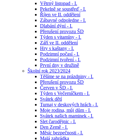
Větrný listopad - I.
Pekelně se soustřeď - I.
Říjen ve II. oddělení
Zábavné odpoledne - I.
Dlabání dýní - I.
Přerušení provozu ŠD
Týden s vitamíny - I.
Září ve II. oddělení
Hry s kaštany - I.
Podzimní počasí - I.
Podzimní tvoření - I.
První dny v družině
Školní rok 2023⁄2024
Těšíme se na prázdniny - I.
Přerušení provozu ŠD
Červen v ŠD - I.
Týden s Večerníčkem - I.
Svátek dětí
Turnaj v deskových hrách - I.
Moje rodina, můj dům - I.
Svátek našich maminek - I.
Slet čarodějnic - I.
Den Země - I.
Měsíc bezpečnosti - I.
Malá zahrádka