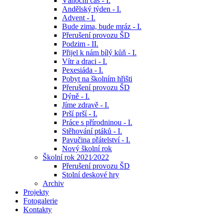
Vánoční čas - I.
Andělský týden - I.
Advent - I.
Bude zima, bude mráz - I.
Přerušení provozu ŠD
Podzim - II.
Přijel k nám bílý kůň - I.
Vítr a draci - I.
Pexesiáda - I.
Pobyt na školním hřišti
Přerušení provozu ŠD
Dýně - I.
Jíme zdravě - I.
Prší prší - I.
Práce s přírodninou - I.
Stěhování ptáků - I.
Pavučina přátelství - I.
Nový školní rok
Školní rok 2021⁄2022
Přerušení provozu ŠD
Stolní deskové hry
Archiv
Projekty
Fotogalerie
Kontakty