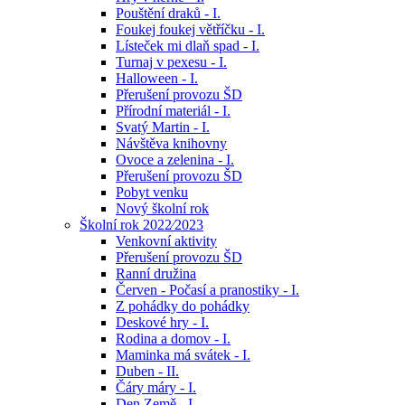
Pouštění draků - I.
Foukej foukej větříčku - I.
Lísteček mi dlaň spad - I.
Turnaj v pexesu - I.
Halloween - I.
Přerušení provozu ŠD
Přírodní materiál - I.
Svatý Martin - I.
Návštěva knihovny
Ovoce a zelenina - I.
Přerušení provozu ŠD
Pobyt venku
Nový školní rok
Školní rok 2022⁄2023
Venkovní aktivity
Přerušení provozu ŠD
Ranní družina
Červen - Počasí a pranostiky - I.
Z pohádky do pohádky
Deskové hry - I.
Rodina a domov - I.
Maminka má svátek - I.
Duben - II.
Čáry máry - I.
Den Země - I.