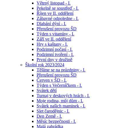
Větrný listopad - I.
Pekelně se soustřeď - I.
Říjen ve II. oddělení
Zábavné odpoledne - I.
Dlabání dýní - I.
Přerušení provozu ŠD
Týden s vitamíny - I.
Září ve II. oddělení
Hry s kaštany - I.
Podzimní počasí - I.
Podzimní tvoření - I.
První dny v družině
Školní rok 2023⁄2024
Těšíme se na prázdniny - I.
Přerušení provozu ŠD
Červen v ŠD - I.
Týden s Večerníčkem - I.
Svátek dětí
Turnaj v deskových hrách - I.
Moje rodina, můj dům - I.
Svátek našich maminek - I.
Slet čarodějnic - I.
Den Země - I.
Měsíc bezpečnosti - I.
Malá zahrádka