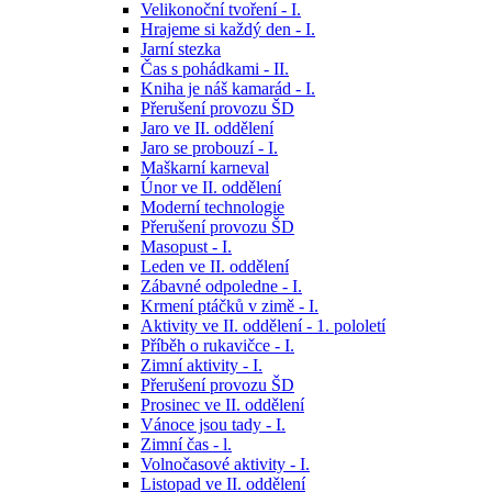
Velikonoční tvoření - I.
Hrajeme si každý den - I.
Jarní stezka
Čas s pohádkami - II.
Kniha je náš kamarád - I.
Přerušení provozu ŠD
Jaro ve II. oddělení
Jaro se probouzí - I.
Maškarní karneval
Únor ve II. oddělení
Moderní technologie
Přerušení provozu ŠD
Masopust - I.
Leden ve II. oddělení
Zábavné odpoledne - I.
Krmení ptáčků v zimě - I.
Aktivity ve II. oddělení - 1. pololetí
Příběh o rukavičce - I.
Zimní aktivity - I.
Přerušení provozu ŠD
Prosinec ve II. oddělení
Vánoce jsou tady - I.
Zimní čas - l.
Volnočasové aktivity - I.
Listopad ve II. oddělení