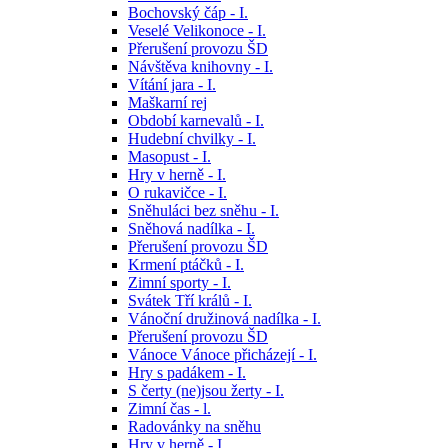
Bochovský čáp - I.
Veselé Velikonoce - I.
Přerušení provozu ŠD
Návštěva knihovny - I.
Vítání jara - I.
Maškarní rej
Období karnevalů - I.
Hudební chvilky - I.
Masopust - I.
Hry v herně - I.
O rukavičce - I.
Sněhuláci bez sněhu - I.
Sněhová nadílka - I.
Přerušení provozu ŠD
Krmení ptáčků - I.
Zimní sporty - I.
Svátek Tří králů - I.
Vánoční družinová nadílka - I.
Přerušení provozu ŠD
Vánoce Vánoce přicházejí - I.
Hry s padákem - I.
S čerty (ne)jsou žerty - I.
Zimní čas - l.
Radovánky na sněhu
Hry v herně - I.