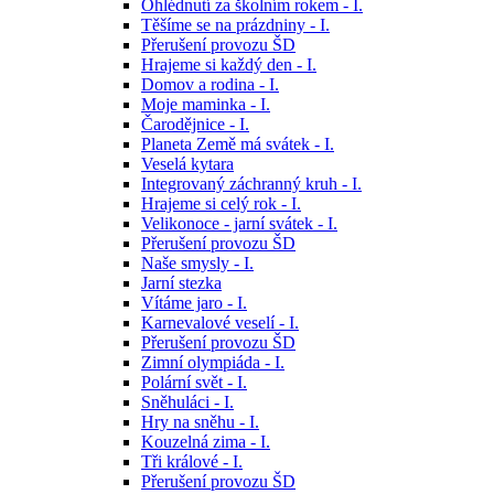
Ohlédnutí za školním rokem - I.
Těšíme se na prázdniny - I.
Přerušení provozu ŠD
Hrajeme si každý den - I.
Domov a rodina - I.
Moje maminka - I.
Čarodějnice - I.
Planeta Země má svátek - I.
Veselá kytara
Integrovaný záchranný kruh - I.
Hrajeme si celý rok - I.
Velikonoce - jarní svátek - I.
Přerušení provozu ŠD
Naše smysly - I.
Jarní stezka
Vítáme jaro - I.
Karnevalové veselí - I.
Přerušení provozu ŠD
Zimní olympiáda - I.
Polární svět - I.
Sněhuláci - I.
Hry na sněhu - I.
Kouzelná zima - I.
Tři králové - I.
Přerušení provozu ŠD