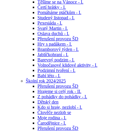
Těšíme se na Vánoce - I.
Čertí hrátky - I.
Pomáháme ptáčkům - I.
Studený listopad - I.
Pexesiáda - I.
Svatý Martin - I.
Oslava duchů - I.
Přerušení provozu ŠD
Hry s padákem - I.
Bramborový týden - I.
Jablíčkohraní - I.
Barevný podzim - I.
Volnočasové klidové aktivity - I.
Podzimní tvoření - I.
Babí léto - I.
Školní rok 2024⁄2025
Přerušení provozu ŠD
Hrajeme si celý rok - II.
Z pohádky do pohádky - I.
Dětský den
Kdo si hraje, nezlobí - I.
Člověče nezlob se
Moje rodina - I.
Čarodějnice - I.
Přerušení provozu ŠD