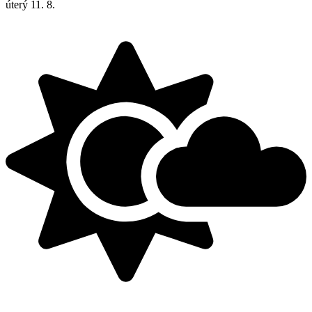
úterý
11. 8.