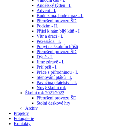
Vánoční čas - I.
Andělský týden - I.
Advent - I.
Bude zima, bude mráz - I.
Přerušení provozu ŠD
Podzim - II.
Přijel k nám bílý kůň - I.
Vítr a draci - I.
Pexesiáda - I.
Pobyt na školním hřišti
Přerušení provozu ŠD
Dýně - I.
Jíme zdravě - I.
Prší prší - I.
Práce s přírodninou - I.
Stěhování ptáků - I.
Pavučina přátelství - I.
Nový školní rok
Školní rok 2021⁄2022
Přerušení provozu ŠD
Stolní deskové hry
Archiv
Projekty
Fotogalerie
Kontakty