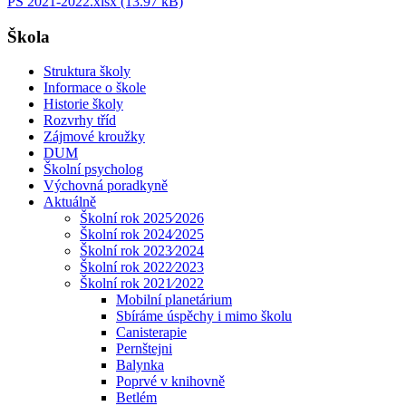
PS 2021-2022.xlsx (13.97 kB)
Škola
Struktura školy
Informace o škole
Historie školy
Rozvrhy tříd
Zájmové kroužky
DUM
Školní psycholog
Výchovná poradkyně
Aktuálně
Školní rok 2025⁄2026
Školní rok 2024⁄2025
Školní rok 2023⁄2024
Školní rok 2022⁄2023
Školní rok 2021⁄2022
Mobilní planetárium
Sbíráme úspěchy i mimo školu
Canisterapie
Pernštejni
Balynka
Poprvé v knihovně
Betlém