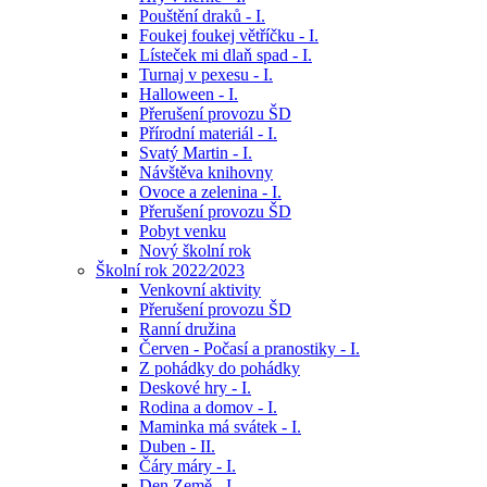
Pouštění draků - I.
Foukej foukej větříčku - I.
Lísteček mi dlaň spad - I.
Turnaj v pexesu - I.
Halloween - I.
Přerušení provozu ŠD
Přírodní materiál - I.
Svatý Martin - I.
Návštěva knihovny
Ovoce a zelenina - I.
Přerušení provozu ŠD
Pobyt venku
Nový školní rok
Školní rok 2022⁄2023
Venkovní aktivity
Přerušení provozu ŠD
Ranní družina
Červen - Počasí a pranostiky - I.
Z pohádky do pohádky
Deskové hry - I.
Rodina a domov - I.
Maminka má svátek - I.
Duben - II.
Čáry máry - I.
Den Země - I.