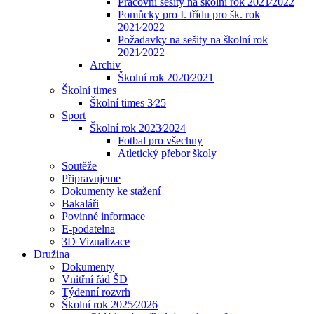
Pracovní sešity na školní rok 2021⁄2022
Pomůcky pro I. třídu pro šk. rok
2021⁄2022
Požadavky na sešity na školní rok
2021⁄2022
Archiv
Školní rok 2020⁄2021
Školní times
Školní times 3⁄25
Sport
Školní rok 2023⁄2024
Fotbal pro všechny
Atletický přebor školy
Soutěže
Připravujeme
Dokumenty ke stažení
Bakaláři
Povinné informace
E-podatelna
3D Vizualizace
Družina
Dokumenty
Vnitřní řád ŠD
Týdenní rozvrh
Školní rok 2025⁄2026