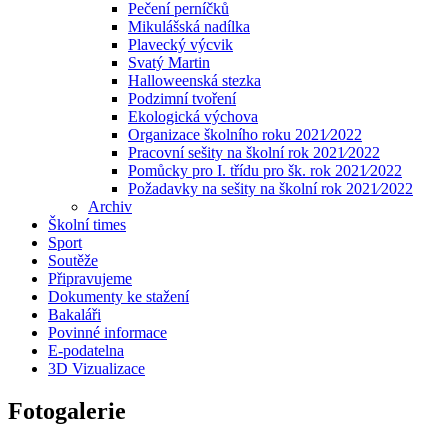
Pečení perníčků
Mikulášská nadílka
Plavecký výcvik
Svatý Martin
Halloweenská stezka
Podzimní tvoření
Ekologická výchova
Organizace školního roku 2021⁄2022
Pracovní sešity na školní rok 2021⁄2022
Pomůcky pro I. třídu pro šk. rok 2021⁄2022
Požadavky na sešity na školní rok 2021⁄2022
Archiv
Školní times
Sport
Soutěže
Připravujeme
Dokumenty ke stažení
Bakaláři
Povinné informace
E-podatelna
3D Vizualizace
Fotogalerie