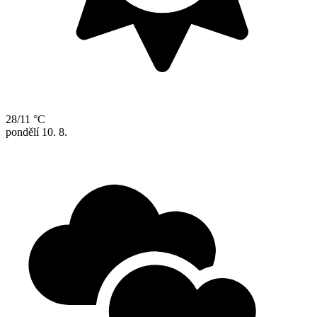
28/11 °C
pondělí
10. 8.