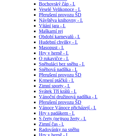
Bochovský čáp - I.
Veselé Velikonoce - I.
Přerušení provozu ŠD
Návštěva knihovny - I.
Vítání jara - I.
Maškarní rej
Období karnevalů - I.
Hudební chvilky - I.
Masopust - I.
Hry v herně - I.
O rukavičce - I.
Sněhuláci bez sněhu - I.
Sněhová nadílka - I.
Přerušení provozu ŠD
Krmení ptáčků - I.
Zimní sporty - I.
Svátek Tří králů - I.
Vánoční družinová nadílka - I.
Přerušení provozu ŠD
Vánoce Vánoce přicházejí - I.
Hry s padákem - I.
S čerty (ne)jsou žerty - I.
Zimní čas - l.
Radovánky na sněhu
Hry v herně - I.