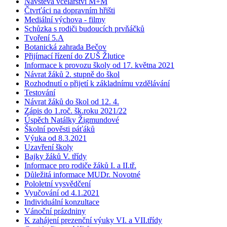
Návštěva včelařství M+M
Čtvrťáci na dopravním hřišti
Mediální výchova - filmy
Schůzka s rodiči budoucích prvňáčků
Tvoření 5.A
Botanická zahrada Bečov
Přijímací řízení do ZUŠ Žlutice
Informace k provozu školy od 17. května 2021
Návrat žáků 2. stupně do škol
Rozhodnutí o přijetí k základnímu vzdělávání
Testování
Návrat žáků do škol od 12. 4.
Zápis do 1.roč. šk.roku 2021/22
Úspěch Natálky Žigmundové
Školní pověsti páťáků
Výuka od 8.3.2021
Uzavření školy
Bajky žáků V. třídy
Informace pro rodiče žáků I. a II.tř.
Důležitá informace MUDr. Novotné
Pololetní vysvědčení
Vyučování od 4.1.2021
Individuální konzultace
Vánoční prázdniny
K zahájení prezenční výuky VI. a VII.třídy