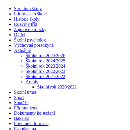
Struktura školy
Informace o škole
Historie školy
Rozvrhy tříd
Zájmové kroužky
DUM
Školní psycholog
Výchovná poradkyně
Aktuálně
Školní rok 2025⁄2026
Školní rok 2024⁄2025
Školní rok 2023⁄2024
Školní rok 2022⁄2023
Školní rok 2021⁄2022
Archiv
Školní rok 2020⁄2021
Školní times
Sport
Soutěže
Připravujeme
Dokumenty ke stažení
Bakaláři
Povinné informace
E-podatelna