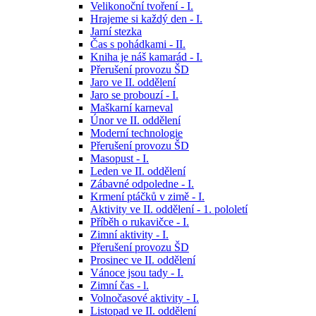
Velikonoční tvoření - I.
Hrajeme si každý den - I.
Jarní stezka
Čas s pohádkami - II.
Kniha je náš kamarád - I.
Přerušení provozu ŠD
Jaro ve II. oddělení
Jaro se probouzí - I.
Maškarní karneval
Únor ve II. oddělení
Moderní technologie
Přerušení provozu ŠD
Masopust - I.
Leden ve II. oddělení
Zábavné odpoledne - I.
Krmení ptáčků v zimě - I.
Aktivity ve II. oddělení - 1. pololetí
Příběh o rukavičce - I.
Zimní aktivity - I.
Přerušení provozu ŠD
Prosinec ve II. oddělení
Vánoce jsou tady - I.
Zimní čas - l.
Volnočasové aktivity - I.
Listopad ve II. oddělení