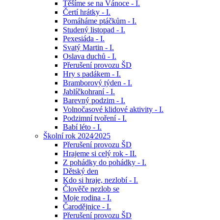
Těšíme se na Vánoce - I.
Čertí hrátky - I.
Pomáháme ptáčkům - I.
Studený listopad - I.
Pexesiáda - I.
Svatý Martin - I.
Oslava duchů - I.
Přerušení provozu ŠD
Hry s padákem - I.
Bramborový týden - I.
Jablíčkohraní - I.
Barevný podzim - I.
Volnočasové klidové aktivity - I.
Podzimní tvoření - I.
Babí léto - I.
Školní rok 2024⁄2025
Přerušení provozu ŠD
Hrajeme si celý rok - II.
Z pohádky do pohádky - I.
Dětský den
Kdo si hraje, nezlobí - I.
Člověče nezlob se
Moje rodina - I.
Čarodějnice - I.
Přerušení provozu ŠD