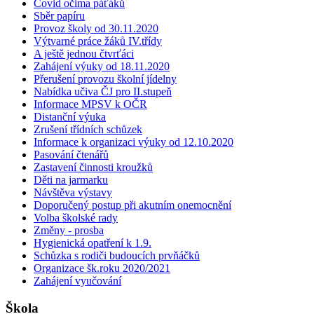
Covid očima páťáků
Sběr papíru
Provoz školy od 30.11.2020
Výtvarné práce žáků IV.třídy
A ještě jednou čtvrťáci
Zahájení výuky od 18.11.2020
Přerušení provozu školní jídelny
Nabídka učiva ČJ pro II.stupeň
Informace MPSV k OČR
Distanční výuka
Zrušení třídních schůzek
Informace k organizaci výuky od 12.10.2020
Pasování čtenářů
Zastavení činnosti kroužků
Děti na jarmarku
Návštěva výstavy
Doporučený postup při akutním onemocnění
Volba školské rady
Změny - prosba
Hygienická opatření k 1.9.
Schůzka s rodiči budoucích prvňáčků
Organizace šk.roku 2020/2021
Zahájení vyučování
Škola