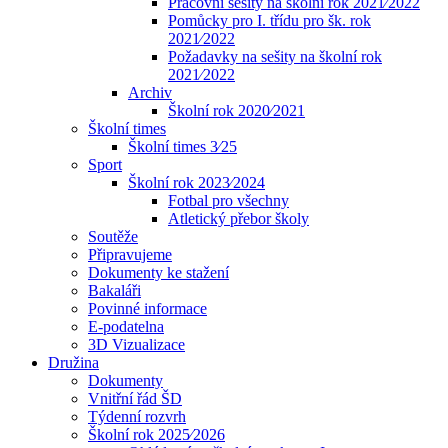
Pracovní sešity na školní rok 2021⁄2022
Pomůcky pro I. třídu pro šk. rok
2021⁄2022
Požadavky na sešity na školní rok
2021⁄2022
Archiv
Školní rok 2020⁄2021
Školní times
Školní times 3⁄25
Sport
Školní rok 2023⁄2024
Fotbal pro všechny
Atletický přebor školy
Soutěže
Připravujeme
Dokumenty ke stažení
Bakaláři
Povinné informace
E-podatelna
3D Vizualizace
Družina
Dokumenty
Vnitřní řád ŠD
Týdenní rozvrh
Školní rok 2025⁄2026