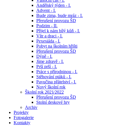
Vánoční čas - I.
Andělský týden - I.
Advent - I.
Bude zima, bude mráz - I.
Přerušení provozu ŠD
Podzim - II.
Přijel k nám bílý kůň - I.
Vítr a draci - I.
Pexesiáda - I.
Pobyt na školním hřišti
Přerušení provozu ŠD
Dýně - I.
Jíme zdravě - I.
Prší prší - I.
Práce s přírodninou - I.
Stěhování ptáků - I.
Pavučina přátelství - I.
Nový školní rok
Školní rok 2021⁄2022
Přerušení provozu ŠD
Stolní deskové hry
Archiv
Projekty
Fotogalerie
Kontakty