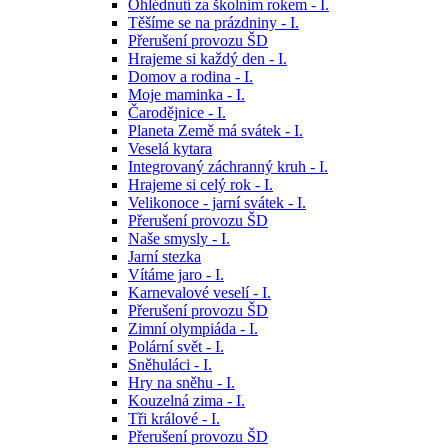
Ohlédnutí za školním rokem - I.
Těšíme se na prázdniny - I.
Přerušení provozu ŠD
Hrajeme si každý den - I.
Domov a rodina - I.
Moje maminka - I.
Čarodějnice - I.
Planeta Země má svátek - I.
Veselá kytara
Integrovaný záchranný kruh - I.
Hrajeme si celý rok - I.
Velikonoce - jarní svátek - I.
Přerušení provozu ŠD
Naše smysly - I.
Jarní stezka
Vítáme jaro - I.
Karnevalové veselí - I.
Přerušení provozu ŠD
Zimní olympiáda - I.
Polární svět - I.
Sněhuláci - I.
Hry na sněhu - I.
Kouzelná zima - I.
Tři králové - I.
Přerušení provozu ŠD