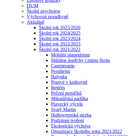
Zájmové kroužky
DUM
Školní psycholog
Výchovná poradkyně
Aktuálně
Školní rok 2025⁄2026
Školní rok 2024⁄2025
Školní rok 2023⁄2024
Školní rok 2022⁄2023
Školní rok 2021⁄2022
Mobilní planetárium
Sbíráme úspěchy i mimo školu
Canisterapie
Pernštejni
Balynka
Poprvé v knihovně
Betlém
Pečení perníčků
Mikulášská nadílka
Plavecký výcvik
Svatý Martin
Halloweenská stezka
Podzimní tvoření
Ekologická výchova
Organizace školního roku 2021⁄2022