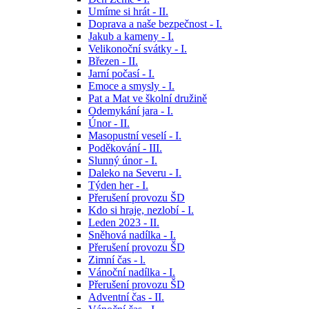
Umíme si hrát - II.
Doprava a naše bezpečnost - I.
Jakub a kameny - I.
Velikonoční svátky - I.
Březen - II.
Jarní počasí - I.
Emoce a smysly - I.
Pat a Mat ve školní družině
Odemykání jara - I.
Únor - II.
Masopustní veselí - I.
Poděkování - III.
Slunný únor - I.
Daleko na Severu - I.
Týden her - I.
Přerušení provozu ŠD
Kdo si hraje, nezlobí - I.
Leden 2023 - II.
Sněhová nadílka - I.
Přerušení provozu ŠD
Zimní čas - l.
Vánoční nadílka - I.
Přerušení provozu ŠD
Adventní čas - II.