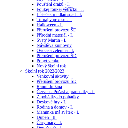
Pouštění draků - I.
Foukej foukej větříčku - I.
Lísteček mi dlaň spad - I.
Turnaj v pexesu - I.
Halloween - I.
Přerušení provozu ŠD
Přírodní materiál - I.
Svatý Martin - I.
Návštěva knihovny
Ovoce a zelenina - I.
Přerušení provozu ŠD
Pobyt venku
Nový školní rok
Školní rok 2022⁄2023
Venkovní aktivity
Přerušení provozu ŠD
Ranní družina
Červen - Počasí a pranostiky - I.
Z pohádky do pohádky
Deskové hry - I.
Rodina a domov - I.
Maminka má svátek - I.
Duben - II.
Čáry máry - I.
Den Země - I.