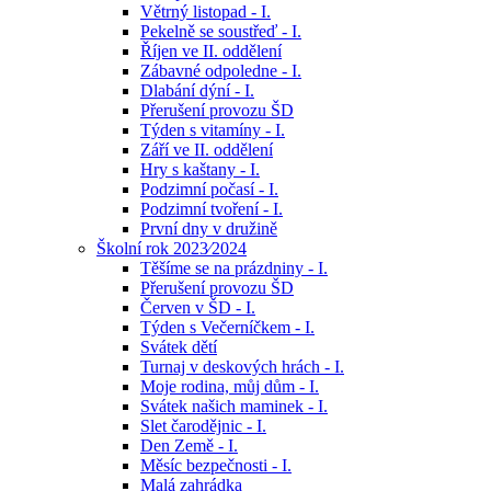
Větrný listopad - I.
Pekelně se soustřeď - I.
Říjen ve II. oddělení
Zábavné odpoledne - I.
Dlabání dýní - I.
Přerušení provozu ŠD
Týden s vitamíny - I.
Září ve II. oddělení
Hry s kaštany - I.
Podzimní počasí - I.
Podzimní tvoření - I.
První dny v družině
Školní rok 2023⁄2024
Těšíme se na prázdniny - I.
Přerušení provozu ŠD
Červen v ŠD - I.
Týden s Večerníčkem - I.
Svátek dětí
Turnaj v deskových hrách - I.
Moje rodina, můj dům - I.
Svátek našich maminek - I.
Slet čarodějnic - I.
Den Země - I.
Měsíc bezpečnosti - I.
Malá zahrádka