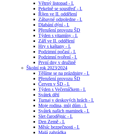
Větrný listopad - I.
Pekelně se soustřeď - I.
Říjen ve II. oddělení
Zábavné odpoledne - I.
Dlabání dýní - I.
Přerušení provozu ŠD
Týden s vitamíny - I.
Září ve II. oddělení
Hry s kaštany - I.
Podzimní počasí - I.
Podzimní tvoření - I.
První dny v družině
Školní rok 2023⁄2024
Těšíme se na prázdniny - I.
Přerušení provozu ŠD
Červen v ŠD - I.
Týden s Večerníčkem - I.
Svátek dětí
Turnaj v deskových hrách - I.
Moje rodina, můj dům - I.
Svátek našich maminek - I.
Slet čarodějnic - I.
Den Země - I.
Měsíc bezpečnosti - I.
Malá zahrádka