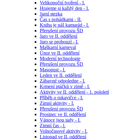
Velikonoční tvoření - I.
Hrajeme si každý den - I.
Jarní stezka
Čas s pohádkami - II.
Kniha je náš kamarád - I.
Přerušení provozu ŠD
Jaro ve II. oddělení
Jaro se probouzí - I.
Maškarní karneval
Únor ve II. oddělení
Moderní technologie
Přerušení provozu ŠD
Masopust - I.
Leden ve II. oddělení
Zábavné odpoledne - I.
Krmení ptáčků v zimě - I.
Aktivity ve II. oddělení - 1. pololetí
Příběh o rukavičce - I.
Zimní aktivity - I.
Přerušení provozu ŠD
Prosinec ve II. oddělení
Vánoce jsou tady - I.
Zimní čas - l.
Volnočasové aktivity - I.
Listopad ve II. oddělení