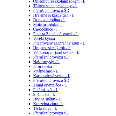
Ohlédnutí za školním rokem - I.
Těšíme se na prázdniny - I.
Přerušení provozu ŠD
Hrajeme si každý den - I.
Domov a rodina - I.
Moje maminka - I.
Čarodějnice - I.
Planeta Země má svátek - I.
Veselá kytara
Integrovaný záchranný kruh - I.
Hrajeme si celý rok - I.
Velikonoce - jarní svátek - I.
Přerušení provozu ŠD
Naše smysly - I.
Jarní stezka
Vítáme jaro - I.
Karnevalové veselí - I.
Přerušení provozu ŠD
Zimní olympiáda - I.
Polární svět - I.
Sněhuláci - I.
Hry na sněhu - I.
Kouzelná zima - I.
Tři králové - I.
Přerušení provozu ŠD