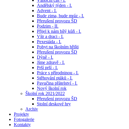
Vánoční čas - I.
Andělský týden - I.
Advent - I.
Bude zima, bude mráz - I.
Přerušení provozu ŠD
Podzim - II.
Přijel k nám bílý kůň - I.
Vítr a draci - I.
Pexesiáda - I.
Pobyt na školním hřišti
Přerušení provozu ŠD
Dýně - I.
Jíme zdravě - I.
Prší prší - I.
Práce s přírodninou - I.
Stěhování ptáků - I.
Pavučina přátelství - I.
Nový školní rok
Školní rok 2021⁄2022
Přerušení provozu ŠD
Stolní deskové hry
Archiv
Projekty
Fotogalerie
Kontakty