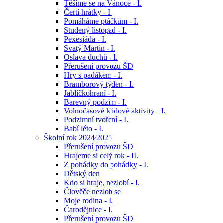
Těšíme se na Vánoce - I.
Čertí hrátky - I.
Pomáháme ptáčkům - I.
Studený listopad - I.
Pexesiáda - I.
Svatý Martin - I.
Oslava duchů - I.
Přerušení provozu ŠD
Hry s padákem - I.
Bramborový týden - I.
Jablíčkohraní - I.
Barevný podzim - I.
Volnočasové klidové aktivity - I.
Podzimní tvoření - I.
Babí léto - I.
Školní rok 2024⁄2025
Přerušení provozu ŠD
Hrajeme si celý rok - II.
Z pohádky do pohádky - I.
Dětský den
Kdo si hraje, nezlobí - I.
Člověče nezlob se
Moje rodina - I.
Čarodějnice - I.
Přerušení provozu ŠD