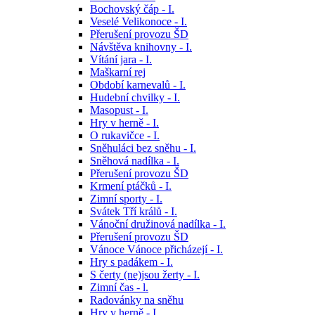
Bochovský čáp - I.
Veselé Velikonoce - I.
Přerušení provozu ŠD
Návštěva knihovny - I.
Vítání jara - I.
Maškarní rej
Období karnevalů - I.
Hudební chvilky - I.
Masopust - I.
Hry v herně - I.
O rukavičce - I.
Sněhuláci bez sněhu - I.
Sněhová nadílka - I.
Přerušení provozu ŠD
Krmení ptáčků - I.
Zimní sporty - I.
Svátek Tří králů - I.
Vánoční družinová nadílka - I.
Přerušení provozu ŠD
Vánoce Vánoce přicházejí - I.
Hry s padákem - I.
S čerty (ne)jsou žerty - I.
Zimní čas - l.
Radovánky na sněhu
Hry v herně - I.