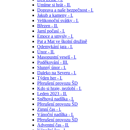
Umíme si hrát - II.
Doprava a naše bezpečnost - I.
Jakub a kameny - I.
Velikonoční svátky - I.
Březen - II.
Jarní počasí - I.
Emoce a smysly - I.
Pat a Mat ve školní družině
Odemykání jara - I.
Únor - II.
Masopustní veselí - I.
Poděkování - III.
Slunný únor - I.
Daleko na Severu - I.
Týden her - I.
Přerušení provozu ŠD
Kdo si hraje, nezlobí - I.
Leden 2023 - II.
Sněhová nadílka - I.
Přerušení provozu ŠD
Zimní čas - l.
Vánoční nadílka - I.
Přerušení provozu ŠD
Adventní čas - II.