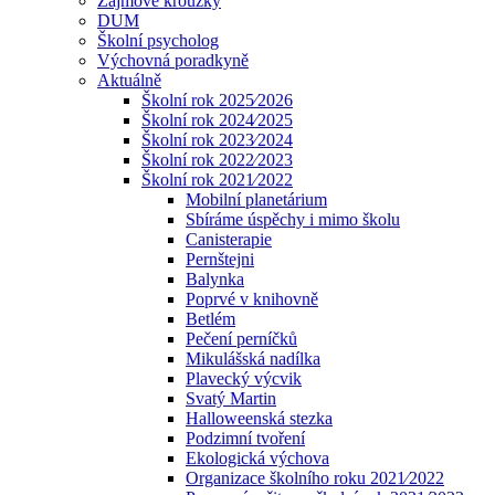
Zájmové kroužky
DUM
Školní psycholog
Výchovná poradkyně
Aktuálně
Školní rok 2025⁄2026
Školní rok 2024⁄2025
Školní rok 2023⁄2024
Školní rok 2022⁄2023
Školní rok 2021⁄2022
Mobilní planetárium
Sbíráme úspěchy i mimo školu
Canisterapie
Pernštejni
Balynka
Poprvé v knihovně
Betlém
Pečení perníčků
Mikulášská nadílka
Plavecký výcvik
Svatý Martin
Halloweenská stezka
Podzimní tvoření
Ekologická výchova
Organizace školního roku 2021⁄2022