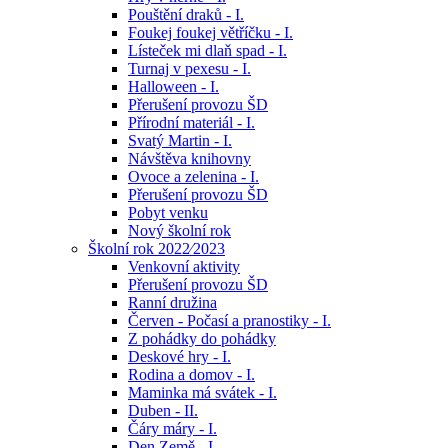
Pouštění draků - I.
Foukej foukej větříčku - I.
Lísteček mi dlaň spad - I.
Turnaj v pexesu - I.
Halloween - I.
Přerušení provozu ŠD
Přírodní materiál - I.
Svatý Martin - I.
Návštěva knihovny
Ovoce a zelenina - I.
Přerušení provozu ŠD
Pobyt venku
Nový školní rok
Školní rok 2022⁄2023
Venkovní aktivity
Přerušení provozu ŠD
Ranní družina
Červen - Počasí a pranostiky - I.
Z pohádky do pohádky
Deskové hry - I.
Rodina a domov - I.
Maminka má svátek - I.
Duben - II.
Čáry máry - I.
Den Země - I.