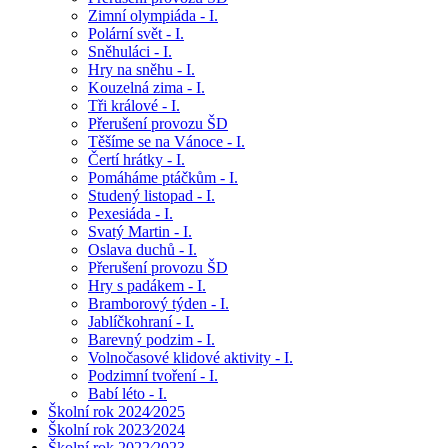
Zimní olympiáda - I.
Polární svět - I.
Sněhuláci - I.
Hry na sněhu - I.
Kouzelná zima - I.
Tři králové - I.
Přerušení provozu ŠD
Těšíme se na Vánoce - I.
Čertí hrátky - I.
Pomáháme ptáčkům - I.
Studený listopad - I.
Pexesiáda - I.
Svatý Martin - I.
Oslava duchů - I.
Přerušení provozu ŠD
Hry s padákem - I.
Bramborový týden - I.
Jablíčkohraní - I.
Barevný podzim - I.
Volnočasové klidové aktivity - I.
Podzimní tvoření - I.
Babí léto - I.
Školní rok 2024⁄2025
Školní rok 2023⁄2024
Školní rok 2022⁄2023