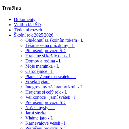
Družina
Dokumenty
Vnitřní řád ŠD
Týdenní rozvrh
Školní rok 2025⁄2026
Ohlédnutí za školním rokem - I.
Těšíme se na prázdniny - I.
Přerušení provozu ŠD
Hrajeme si každý den - I.
Domov a rodina - I.
Moje maminka - I.
Čarodějnice - I.
Planeta Země má svátek - I.
Veselá kytara
Integrovaný záchranný kruh - I.
Hrajeme si celý rok - I.
Velikonoce - jarní svátek - I.
Přerušení provozu ŠD
Naše smysly - I.
Jarní stezka
Vítáme jaro - I.
Karnevalové veselí - I.
Přerušení provozu ŠD