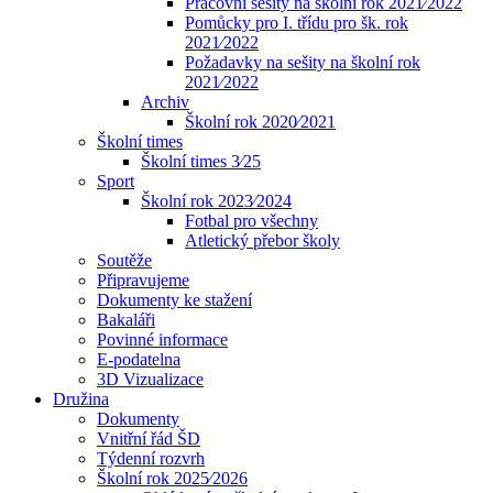
Pracovní sešity na školní rok 2021⁄2022
Pomůcky pro I. třídu pro šk. rok
2021⁄2022
Požadavky na sešity na školní rok
2021⁄2022
Archiv
Školní rok 2020⁄2021
Školní times
Školní times 3⁄25
Sport
Školní rok 2023⁄2024
Fotbal pro všechny
Atletický přebor školy
Soutěže
Připravujeme
Dokumenty ke stažení
Bakaláři
Povinné informace
E-podatelna
3D Vizualizace
Družina
Dokumenty
Vnitřní řád ŠD
Týdenní rozvrh
Školní rok 2025⁄2026