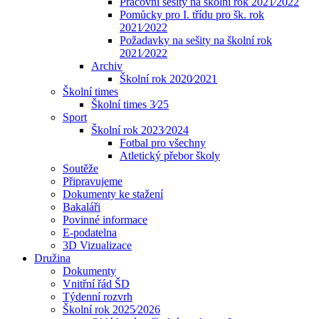
Pracovní sešity na školní rok 2021⁄2022
Pomůcky pro I. třídu pro šk. rok
2021⁄2022
Požadavky na sešity na školní rok
2021⁄2022
Archiv
Školní rok 2020⁄2021
Školní times
Školní times 3⁄25
Sport
Školní rok 2023⁄2024
Fotbal pro všechny
Atletický přebor školy
Soutěže
Připravujeme
Dokumenty ke stažení
Bakaláři
Povinné informace
E-podatelna
3D Vizualizace
Družina
Dokumenty
Vnitřní řád ŠD
Týdenní rozvrh
Školní rok 2025⁄2026