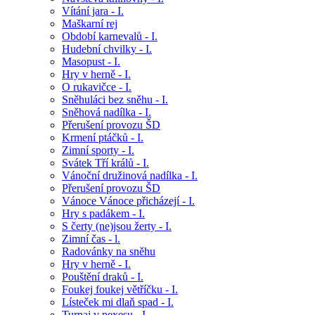
Vítání jara - I.
Maškarní rej
Období karnevalů - I.
Hudební chvilky - I.
Masopust - I.
Hry v herně - I.
O rukavičce - I.
Sněhuláci bez sněhu - I.
Sněhová nadílka - I.
Přerušení provozu ŠD
Krmení ptáčků - I.
Zimní sporty - I.
Svátek Tří králů - I.
Vánoční družinová nadílka - I.
Přerušení provozu ŠD
Vánoce Vánoce přicházejí - I.
Hry s padákem - I.
S čerty (ne)jsou žerty - I.
Zimní čas - l.
Radovánky na sněhu
Hry v herně - I.
Pouštění draků - I.
Foukej foukej větříčku - I.
Lísteček mi dlaň spad - I.
Turnaj v pexesu - I.