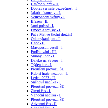
Umíme si hrát - II.
Doprava a naše bezpečnost - I.
Jakub a kameny - I.
Velikonoční svátky - I.
Březen - II.
Jarní počasí - I.
Emoce a smysly - I.
Pat a Mat ve školní družině
Odemykání jara - I.
Únor - II.
Masopustní veselí - I.
Poděkování - III.
Slunný únor - I.
Daleko na Severu - I.
Týden her - I.
Přerušení provozu ŠD
Kdo si hraje, nezlobí - I.
Leden 2023 - II.
Sněhová nadílka - I.
Přerušení provozu ŠD
Zimní čas - l.
Vánoční nadílka - I.
Přerušení provozu ŠD
Adventní čas - II.