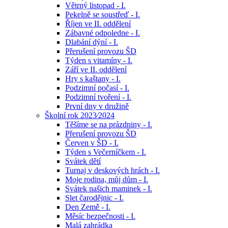
Větrný listopad - I.
Pekelně se soustřeď - I.
Říjen ve II. oddělení
Zábavné odpoledne - I.
Dlabání dýní - I.
Přerušení provozu ŠD
Týden s vitamíny - I.
Září ve II. oddělení
Hry s kaštany - I.
Podzimní počasí - I.
Podzimní tvoření - I.
První dny v družině
Školní rok 2023⁄2024
Těšíme se na prázdniny - I.
Přerušení provozu ŠD
Červen v ŠD - I.
Týden s Večerníčkem - I.
Svátek dětí
Turnaj v deskových hrách - I.
Moje rodina, můj dům - I.
Svátek našich maminek - I.
Slet čarodějnic - I.
Den Země - I.
Měsíc bezpečnosti - I.
Malá zahrádka