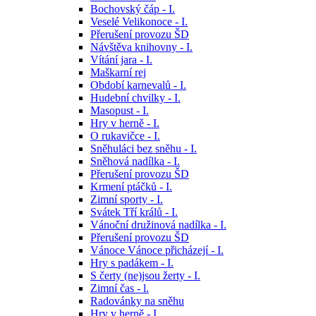
Bochovský čáp - I.
Veselé Velikonoce - I.
Přerušení provozu ŠD
Návštěva knihovny - I.
Vítání jara - I.
Maškarní rej
Období karnevalů - I.
Hudební chvilky - I.
Masopust - I.
Hry v herně - I.
O rukavičce - I.
Sněhuláci bez sněhu - I.
Sněhová nadílka - I.
Přerušení provozu ŠD
Krmení ptáčků - I.
Zimní sporty - I.
Svátek Tří králů - I.
Vánoční družinová nadílka - I.
Přerušení provozu ŠD
Vánoce Vánoce přicházejí - I.
Hry s padákem - I.
S čerty (ne)jsou žerty - I.
Zimní čas - l.
Radovánky na sněhu
Hry v herně - I.