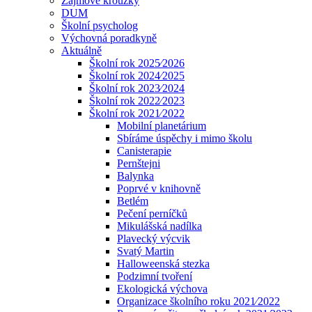
Zájmové kroužky
DUM
Školní psycholog
Výchovná poradkyně
Aktuálně
Školní rok 2025⁄2026
Školní rok 2024⁄2025
Školní rok 2023⁄2024
Školní rok 2022⁄2023
Školní rok 2021⁄2022
Mobilní planetárium
Sbíráme úspěchy i mimo školu
Canisterapie
Pernštejni
Balynka
Poprvé v knihovně
Betlém
Pečení perníčků
Mikulášská nadílka
Plavecký výcvik
Svatý Martin
Halloweenská stezka
Podzimní tvoření
Ekologická výchova
Organizace školního roku 2021⁄2022