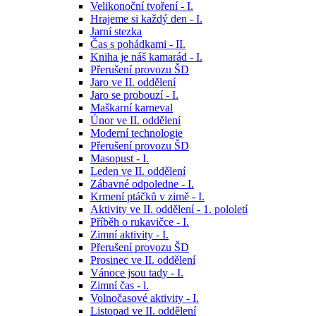
Velikonoční tvoření - I.
Hrajeme si každý den - I.
Jarní stezka
Čas s pohádkami - II.
Kniha je náš kamarád - I.
Přerušení provozu ŠD
Jaro ve II. oddělení
Jaro se probouzí - I.
Maškarní karneval
Únor ve II. oddělení
Moderní technologie
Přerušení provozu ŠD
Masopust - I.
Leden ve II. oddělení
Zábavné odpoledne - I.
Krmení ptáčků v zimě - I.
Aktivity ve II. oddělení - 1. pololetí
Příběh o rukavičce - I.
Zimní aktivity - I.
Přerušení provozu ŠD
Prosinec ve II. oddělení
Vánoce jsou tady - I.
Zimní čas - l.
Volnočasové aktivity - I.
Listopad ve II. oddělení