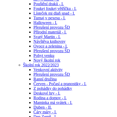
Pouštění draků - I.
Foukej foukej větříčku - I.
Lísteček mi dlaň spad - I.
Turnaj v pexesu - I.
Halloween - I.
Přerušení provozu ŠD
Přírodní materiál - I.
Svatý Martin - I.
Návštěva knihovny
Ovoce a zelenina - I.
Přerušení provozu ŠD
Pobyt venku
Nový školní rok
Školní rok 2022⁄2023
Venkovní aktivity
Přerušení provozu ŠD
Ranní družina
Červen - Počasí a pranostiky - I.
Z pohádky do pohádky
Deskové hry - I.
Rodina a domov - I.
Maminka má svátek - I.
Duben - II.
Čáry máry - I.
Den Země - I.