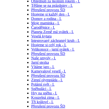
Ohlédnutí za školním rokem - I.
Těšíme se na prázdniny - I.
Přerušení provozu ŠD
Hrajeme si každý den - I.
Domov a rodina - I.
Moje maminka - I.
Čarodějnice - I.
Planeta Země má svátek - I.
Veselá kytara
Integrovaný záchranný kruh - I.
Hrajeme si celý rok - I.
Velikonoce - jarní svátek - I.
Přerušení provozu ŠD
Naše smysly - I.
Jarní stezka
Vítáme jaro - I.
Karnevalové veselí - I.
Přerušení provozu ŠD
Zimní olympiáda - I.
Polární svět - I.
Sněhuláci - I.
Hry na sněhu - I.
Kouzelná zima - I.
Tři králové - I.
Přerušení provozu ŠD