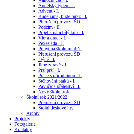
Vánoční čas - I.
Andělský týden - I.
Advent - I.
Bude zima, bude mráz - I.
Přerušení provozu ŠD
Podzim - II.
Přijel k nám bílý kůň - I.
Vítr a draci - I.
Pexesiáda - I.
Pobyt na školním hřišti
Přerušení provozu ŠD
Dýně - I.
Jíme zdravě - I.
Prší prší - I.
Práce s přírodninou - I.
Stěhování ptáků - I.
Pavučina přátelství - I.
Nový školní rok
Školní rok 2021⁄2022
Přerušení provozu ŠD
Stolní deskové hry
Archiv
Projekty
Fotogalerie
Kontakty