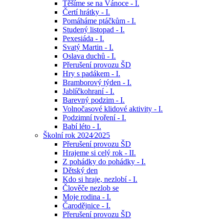
Těšíme se na Vánoce - I.
Čertí hrátky - I.
Pomáháme ptáčkům - I.
Studený listopad - I.
Pexesiáda - I.
Svatý Martin - I.
Oslava duchů - I.
Přerušení provozu ŠD
Hry s padákem - I.
Bramborový týden - I.
Jablíčkohraní - I.
Barevný podzim - I.
Volnočasové klidové aktivity - I.
Podzimní tvoření - I.
Babí léto - I.
Školní rok 2024⁄2025
Přerušení provozu ŠD
Hrajeme si celý rok - II.
Z pohádky do pohádky - I.
Dětský den
Kdo si hraje, nezlobí - I.
Člověče nezlob se
Moje rodina - I.
Čarodějnice - I.
Přerušení provozu ŠD