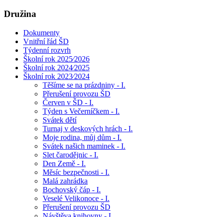
Družina
Dokumenty
Vnitřní řád ŠD
Týdenní rozvrh
Školní rok 2025⁄2026
Školní rok 2024⁄2025
Školní rok 2023⁄2024
Těšíme se na prázdniny - I.
Přerušení provozu ŠD
Červen v ŠD - I.
Týden s Večerníčkem - I.
Svátek dětí
Turnaj v deskových hrách - I.
Moje rodina, můj dům - I.
Svátek našich maminek - I.
Slet čarodějnic - I.
Den Země - I.
Měsíc bezpečnosti - I.
Malá zahrádka
Bochovský čáp - I.
Veselé Velikonoce - I.
Přerušení provozu ŠD
Návštěva knihovny - I.