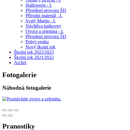
Halloween - I.
Přerušení provozu ŠD
Přírodní materiál - I.
Svatý Martin - I.
Návštěva knihovny
Ovoce a zelenina - I.
Přerušení provozu ŠD
Pobyt venku
Nový školní rok
Školní rok 2022⁄2023
Školní rok 2021⁄2022
Archiv
Fotogalerie
Náhodná fotogalerie
Pranostiky