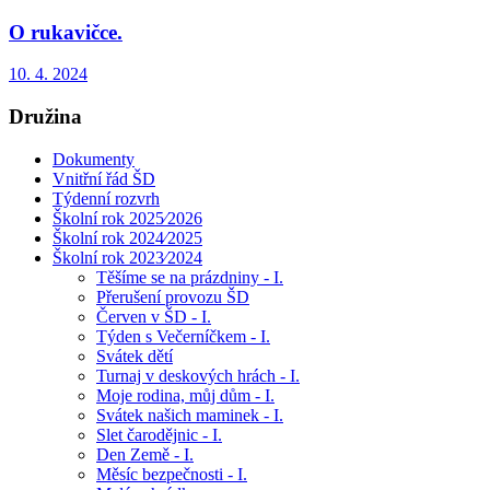
O rukavičce.
10. 4. 2024
Družina
Dokumenty
Vnitřní řád ŠD
Týdenní rozvrh
Školní rok 2025⁄2026
Školní rok 2024⁄2025
Školní rok 2023⁄2024
Těšíme se na prázdniny - I.
Přerušení provozu ŠD
Červen v ŠD - I.
Týden s Večerníčkem - I.
Svátek dětí
Turnaj v deskových hrách - I.
Moje rodina, můj dům - I.
Svátek našich maminek - I.
Slet čarodějnic - I.
Den Země - I.
Měsíc bezpečnosti - I.