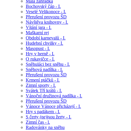
Malá zahrádka
Bochovský čáp - I.
Veselé Velikonoce - I.
Přerušení provozu ŠD
Návštěva knihovny - I.
Vítání jara - I.
Maškarní rej
Období karnevalů - I.
Hudební chvilky - I.
Masopust - I.
Hry v herně - I.
O rukavičce - I.
Sněhuláci bez sněhu - I.
Sněhová nadílka - I.
Přerušení provozu ŠD
Krmení ptáčků - I.
Zimní sporty - I.
Svátek Tří králů - I.
Vánoční družinová nadílka - I.
Přerušení provozu ŠD
Vánoce Vánoce přicházejí - I.
Hry s padákem - I.
S čerty (ne)jsou žerty - I.
Zimní čas - l.
Radovánky na sněhu