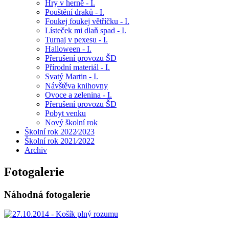
Hry v herně - I.
Pouštění draků - I.
Foukej foukej větříčku - I.
Lísteček mi dlaň spad - I.
Turnaj v pexesu - I.
Halloween - I.
Přerušení provozu ŠD
Přírodní materiál - I.
Svatý Martin - I.
Návštěva knihovny
Ovoce a zelenina - I.
Přerušení provozu ŠD
Pobyt venku
Nový školní rok
Školní rok 2022⁄2023
Školní rok 2021⁄2022
Archiv
Fotogalerie
Náhodná fotogalerie