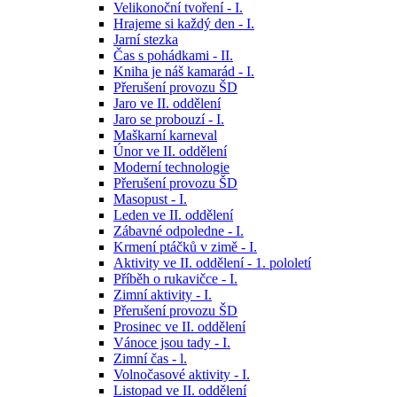
Velikonoční tvoření - I.
Hrajeme si každý den - I.
Jarní stezka
Čas s pohádkami - II.
Kniha je náš kamarád - I.
Přerušení provozu ŠD
Jaro ve II. oddělení
Jaro se probouzí - I.
Maškarní karneval
Únor ve II. oddělení
Moderní technologie
Přerušení provozu ŠD
Masopust - I.
Leden ve II. oddělení
Zábavné odpoledne - I.
Krmení ptáčků v zimě - I.
Aktivity ve II. oddělení - 1. pololetí
Příběh o rukavičce - I.
Zimní aktivity - I.
Přerušení provozu ŠD
Prosinec ve II. oddělení
Vánoce jsou tady - I.
Zimní čas - l.
Volnočasové aktivity - I.
Listopad ve II. oddělení