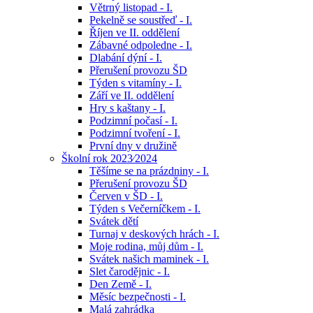
Větrný listopad - I.
Pekelně se soustřeď - I.
Říjen ve II. oddělení
Zábavné odpoledne - I.
Dlabání dýní - I.
Přerušení provozu ŠD
Týden s vitamíny - I.
Září ve II. oddělení
Hry s kaštany - I.
Podzimní počasí - I.
Podzimní tvoření - I.
První dny v družině
Školní rok 2023⁄2024
Těšíme se na prázdniny - I.
Přerušení provozu ŠD
Červen v ŠD - I.
Týden s Večerníčkem - I.
Svátek dětí
Turnaj v deskových hrách - I.
Moje rodina, můj dům - I.
Svátek našich maminek - I.
Slet čarodějnic - I.
Den Země - I.
Měsíc bezpečnosti - I.
Malá zahrádka