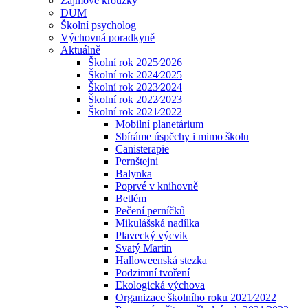
Zájmové kroužky
DUM
Školní psycholog
Výchovná poradkyně
Aktuálně
Školní rok 2025⁄2026
Školní rok 2024⁄2025
Školní rok 2023⁄2024
Školní rok 2022⁄2023
Školní rok 2021⁄2022
Mobilní planetárium
Sbíráme úspěchy i mimo školu
Canisterapie
Pernštejni
Balynka
Poprvé v knihovně
Betlém
Pečení perníčků
Mikulášská nadílka
Plavecký výcvik
Svatý Martin
Halloweenská stezka
Podzimní tvoření
Ekologická výchova
Organizace školního roku 2021⁄2022