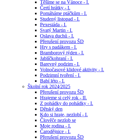
Těšíme se na Vánoce - I.
Čertí hrátky - I.
Pomáháme ptáčkům - I.
Studený listopad - I.
Pexesiáda - I.
Svatý Martin - I.
Oslava duchů - I.
Přerušení provozu ŠD
Hry s padákem - I.
Bramborový týden - I.
Jablíčkohraní - I.
Barevný podzim - I.
Volnočasové klidové aktivity - I.
Podzimní tvoření - I.
Babí léto - I.
Školní rok 2024⁄2025
Přerušení provozu ŠD
Hrajeme si celý rok - II.
Z pohádky do pohádky - I.
Dětský den
Kdo si hraje, nezlobí - I.
Člověče nezlob se
Moje rodina - I.
Čarodějnice - I.
Přerušení provozu ŠD