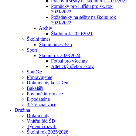
Pracovní sešity na školní rok 2021⁄2022
Pomůcky pro I. třídu pro šk. rok
2021⁄2022
Požadavky na sešity na školní rok
2021⁄2022
Archiv
Školní rok 2020⁄2021
Školní times
Školní times 3⁄25
Sport
Školní rok 2023⁄2024
Fotbal pro všechny
Atletický přebor školy
Soutěže
Připravujeme
Dokumenty ke stažení
Bakaláři
Povinné informace
E-podatelna
3D Vizualizace
Družina
Dokumenty
Vnitřní řád ŠD
Týdenní rozvrh
Školní rok 2025⁄2026