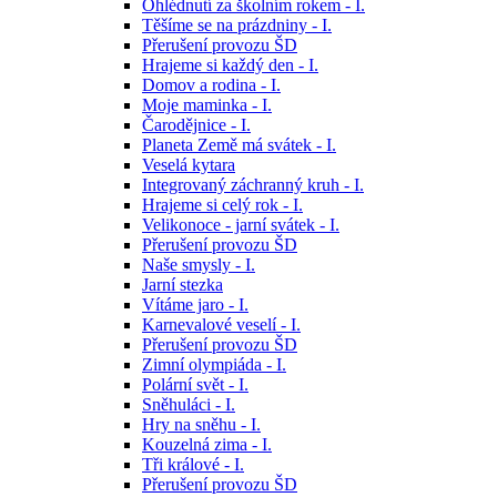
Ohlédnutí za školním rokem - I.
Těšíme se na prázdniny - I.
Přerušení provozu ŠD
Hrajeme si každý den - I.
Domov a rodina - I.
Moje maminka - I.
Čarodějnice - I.
Planeta Země má svátek - I.
Veselá kytara
Integrovaný záchranný kruh - I.
Hrajeme si celý rok - I.
Velikonoce - jarní svátek - I.
Přerušení provozu ŠD
Naše smysly - I.
Jarní stezka
Vítáme jaro - I.
Karnevalové veselí - I.
Přerušení provozu ŠD
Zimní olympiáda - I.
Polární svět - I.
Sněhuláci - I.
Hry na sněhu - I.
Kouzelná zima - I.
Tři králové - I.
Přerušení provozu ŠD