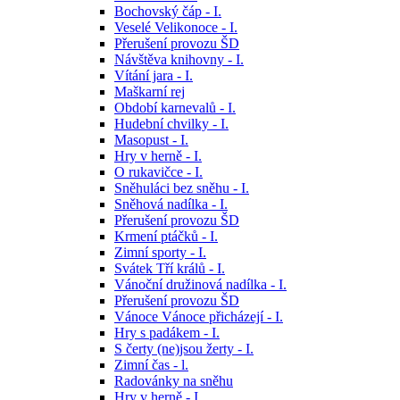
Bochovský čáp - I.
Veselé Velikonoce - I.
Přerušení provozu ŠD
Návštěva knihovny - I.
Vítání jara - I.
Maškarní rej
Období karnevalů - I.
Hudební chvilky - I.
Masopust - I.
Hry v herně - I.
O rukavičce - I.
Sněhuláci bez sněhu - I.
Sněhová nadílka - I.
Přerušení provozu ŠD
Krmení ptáčků - I.
Zimní sporty - I.
Svátek Tří králů - I.
Vánoční družinová nadílka - I.
Přerušení provozu ŠD
Vánoce Vánoce přicházejí - I.
Hry s padákem - I.
S čerty (ne)jsou žerty - I.
Zimní čas - l.
Radovánky na sněhu
Hry v herně - I.