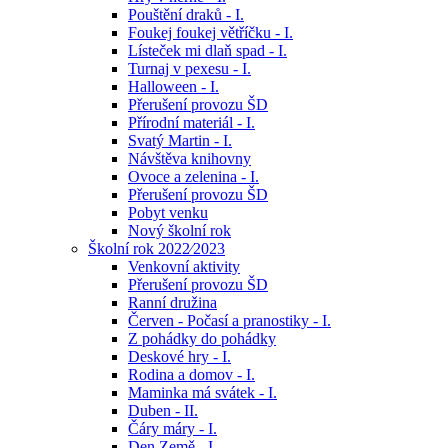
Pouštění draků - I.
Foukej foukej větříčku - I.
Lísteček mi dlaň spad - I.
Turnaj v pexesu - I.
Halloween - I.
Přerušení provozu ŠD
Přírodní materiál - I.
Svatý Martin - I.
Návštěva knihovny
Ovoce a zelenina - I.
Přerušení provozu ŠD
Pobyt venku
Nový školní rok
Školní rok 2022⁄2023
Venkovní aktivity
Přerušení provozu ŠD
Ranní družina
Červen - Počasí a pranostiky - I.
Z pohádky do pohádky
Deskové hry - I.
Rodina a domov - I.
Maminka má svátek - I.
Duben - II.
Čáry máry - I.
Den Země - I.