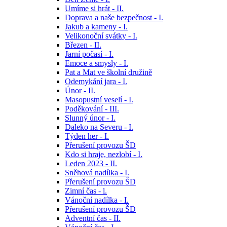
Umíme si hrát - II.
Doprava a naše bezpečnost - I.
Jakub a kameny - I.
Velikonoční svátky - I.
Březen - II.
Jarní počasí - I.
Emoce a smysly - I.
Pat a Mat ve školní družině
Odemykání jara - I.
Únor - II.
Masopustní veselí - I.
Poděkování - III.
Slunný únor - I.
Daleko na Severu - I.
Týden her - I.
Přerušení provozu ŠD
Kdo si hraje, nezlobí - I.
Leden 2023 - II.
Sněhová nadílka - I.
Přerušení provozu ŠD
Zimní čas - l.
Vánoční nadílka - I.
Přerušení provozu ŠD
Adventní čas - II.