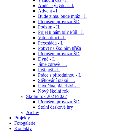
Vánoční čas - I.
Andělský týden - I.
Advent - I.
Bude zima, bude mráz - I.
Přerušení provozu ŠD
Podzim - II.
Přijel k nám bílý kůň - I.
Vítr a draci - I.
Pexesiáda - I.
Pobyt na školním hřišti
Přerušení provozu ŠD
Dýně - I.
Jíme zdravě - I.
Prší prší - I.
Práce s přírodninou - I.
Stěhování ptáků - I.
Pavučina přátelství - I.
Nový školní rok
Školní rok 2021⁄2022
Přerušení provozu ŠD
Stolní deskové hry
Archiv
Projekty
Fotogalerie
Kontakty