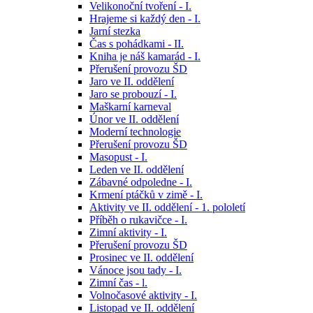
Velikonoční tvoření - I.
Hrajeme si každý den - I.
Jarní stezka
Čas s pohádkami - II.
Kniha je náš kamarád - I.
Přerušení provozu ŠD
Jaro ve II. oddělení
Jaro se probouzí - I.
Maškarní karneval
Únor ve II. oddělení
Moderní technologie
Přerušení provozu ŠD
Masopust - I.
Leden ve II. oddělení
Zábavné odpoledne - I.
Krmení ptáčků v zimě - I.
Aktivity ve II. oddělení - 1. pololetí
Příběh o rukavičce - I.
Zimní aktivity - I.
Přerušení provozu ŠD
Prosinec ve II. oddělení
Vánoce jsou tady - I.
Zimní čas - l.
Volnočasové aktivity - I.
Listopad ve II. oddělení