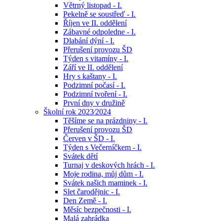
Větrný listopad - I.
Pekelně se soustřeď - I.
Říjen ve II. oddělení
Zábavné odpoledne - I.
Dlabání dýní - I.
Přerušení provozu ŠD
Týden s vitamíny - I.
Září ve II. oddělení
Hry s kaštany - I.
Podzimní počasí - I.
Podzimní tvoření - I.
První dny v družině
Školní rok 2023⁄2024
Těšíme se na prázdniny - I.
Přerušení provozu ŠD
Červen v ŠD - I.
Týden s Večerníčkem - I.
Svátek dětí
Turnaj v deskových hrách - I.
Moje rodina, můj dům - I.
Svátek našich maminek - I.
Slet čarodějnic - I.
Den Země - I.
Měsíc bezpečnosti - I.
Malá zahrádka