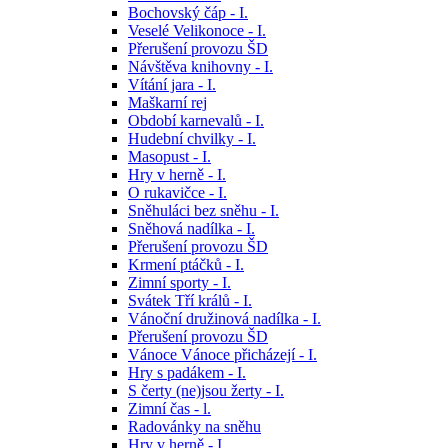
Bochovský čáp - I.
Veselé Velikonoce - I.
Přerušení provozu ŠD
Návštěva knihovny - I.
Vítání jara - I.
Maškarní rej
Období karnevalů - I.
Hudební chvilky - I.
Masopust - I.
Hry v herně - I.
O rukavičce - I.
Sněhuláci bez sněhu - I.
Sněhová nadílka - I.
Přerušení provozu ŠD
Krmení ptáčků - I.
Zimní sporty - I.
Svátek Tří králů - I.
Vánoční družinová nadílka - I.
Přerušení provozu ŠD
Vánoce Vánoce přicházejí - I.
Hry s padákem - I.
S čerty (ne)jsou žerty - I.
Zimní čas - l.
Radovánky na sněhu
Hry v herně - I.