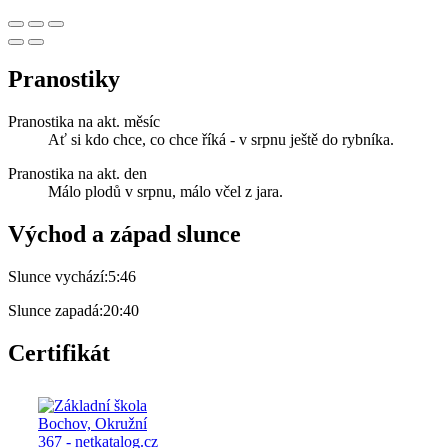
Pranostiky
Pranostika na akt. měsíc
Ať si kdo chce, co chce říká - v srpnu ještě do rybníka.
Pranostika na akt. den
Málo plodů v srpnu, málo včel z jara.
Východ a západ slunce
Slunce vychází:
5:46
Slunce zapadá:
20:40
Certifikát