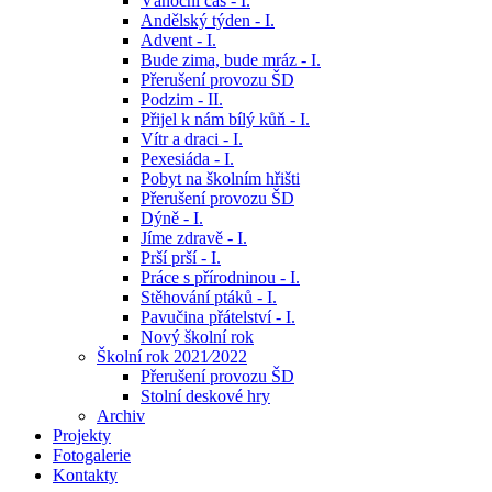
Vánoční čas - I.
Andělský týden - I.
Advent - I.
Bude zima, bude mráz - I.
Přerušení provozu ŠD
Podzim - II.
Přijel k nám bílý kůň - I.
Vítr a draci - I.
Pexesiáda - I.
Pobyt na školním hřišti
Přerušení provozu ŠD
Dýně - I.
Jíme zdravě - I.
Prší prší - I.
Práce s přírodninou - I.
Stěhování ptáků - I.
Pavučina přátelství - I.
Nový školní rok
Školní rok 2021⁄2022
Přerušení provozu ŠD
Stolní deskové hry
Archiv
Projekty
Fotogalerie
Kontakty