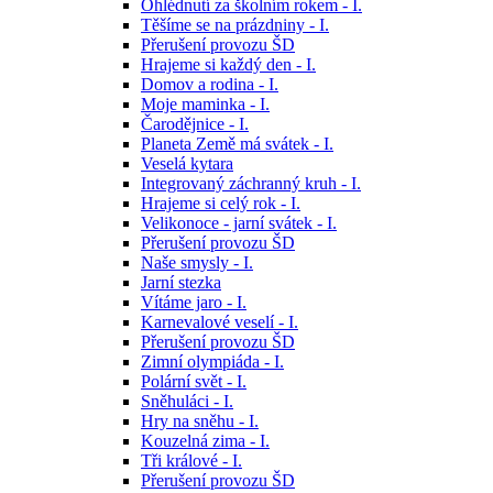
Ohlédnutí za školním rokem - I.
Těšíme se na prázdniny - I.
Přerušení provozu ŠD
Hrajeme si každý den - I.
Domov a rodina - I.
Moje maminka - I.
Čarodějnice - I.
Planeta Země má svátek - I.
Veselá kytara
Integrovaný záchranný kruh - I.
Hrajeme si celý rok - I.
Velikonoce - jarní svátek - I.
Přerušení provozu ŠD
Naše smysly - I.
Jarní stezka
Vítáme jaro - I.
Karnevalové veselí - I.
Přerušení provozu ŠD
Zimní olympiáda - I.
Polární svět - I.
Sněhuláci - I.
Hry na sněhu - I.
Kouzelná zima - I.
Tři králové - I.
Přerušení provozu ŠD