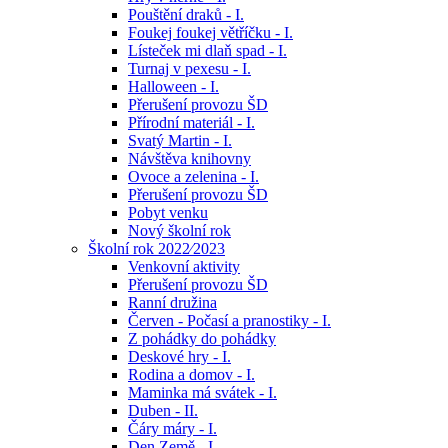
Pouštění draků - I.
Foukej foukej větříčku - I.
Lísteček mi dlaň spad - I.
Turnaj v pexesu - I.
Halloween - I.
Přerušení provozu ŠD
Přírodní materiál - I.
Svatý Martin - I.
Návštěva knihovny
Ovoce a zelenina - I.
Přerušení provozu ŠD
Pobyt venku
Nový školní rok
Školní rok 2022⁄2023
Venkovní aktivity
Přerušení provozu ŠD
Ranní družina
Červen - Počasí a pranostiky - I.
Z pohádky do pohádky
Deskové hry - I.
Rodina a domov - I.
Maminka má svátek - I.
Duben - II.
Čáry máry - I.
Den Země - I.