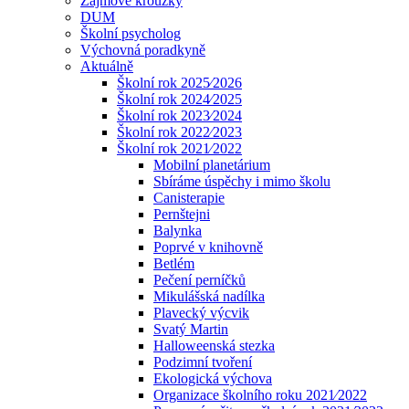
Zájmové kroužky
DUM
Školní psycholog
Výchovná poradkyně
Aktuálně
Školní rok 2025⁄2026
Školní rok 2024⁄2025
Školní rok 2023⁄2024
Školní rok 2022⁄2023
Školní rok 2021⁄2022
Mobilní planetárium
Sbíráme úspěchy i mimo školu
Canisterapie
Pernštejni
Balynka
Poprvé v knihovně
Betlém
Pečení perníčků
Mikulášská nadílka
Plavecký výcvik
Svatý Martin
Halloweenská stezka
Podzimní tvoření
Ekologická výchova
Organizace školního roku 2021⁄2022