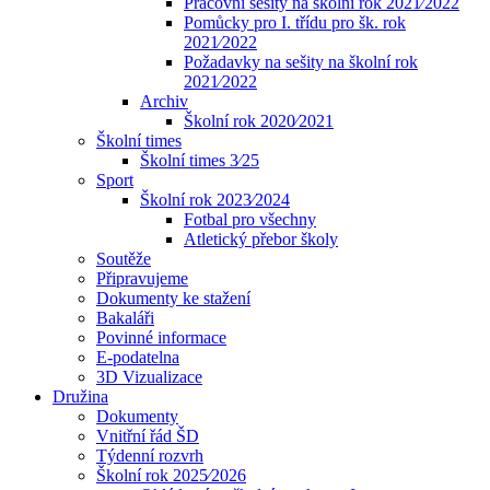
Pracovní sešity na školní rok 2021⁄2022
Pomůcky pro I. třídu pro šk. rok
2021⁄2022
Požadavky na sešity na školní rok
2021⁄2022
Archiv
Školní rok 2020⁄2021
Školní times
Školní times 3⁄25
Sport
Školní rok 2023⁄2024
Fotbal pro všechny
Atletický přebor školy
Soutěže
Připravujeme
Dokumenty ke stažení
Bakaláři
Povinné informace
E-podatelna
3D Vizualizace
Družina
Dokumenty
Vnitřní řád ŠD
Týdenní rozvrh
Školní rok 2025⁄2026