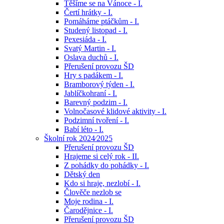
Těšíme se na Vánoce - I.
Čertí hrátky - I.
Pomáháme ptáčkům - I.
Studený listopad - I.
Pexesiáda - I.
Svatý Martin - I.
Oslava duchů - I.
Přerušení provozu ŠD
Hry s padákem - I.
Bramborový týden - I.
Jablíčkohraní - I.
Barevný podzim - I.
Volnočasové klidové aktivity - I.
Podzimní tvoření - I.
Babí léto - I.
Školní rok 2024⁄2025
Přerušení provozu ŠD
Hrajeme si celý rok - II.
Z pohádky do pohádky - I.
Dětský den
Kdo si hraje, nezlobí - I.
Člověče nezlob se
Moje rodina - I.
Čarodějnice - I.
Přerušení provozu ŠD