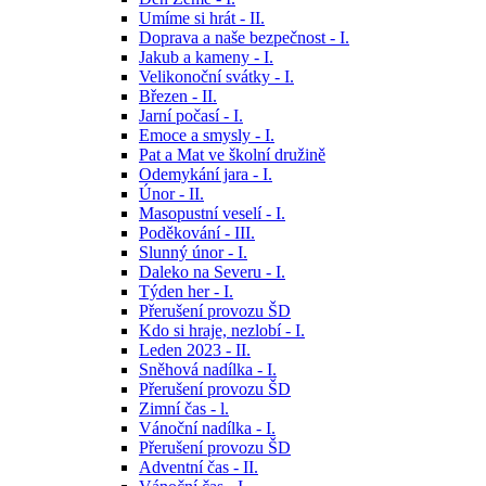
Umíme si hrát - II.
Doprava a naše bezpečnost - I.
Jakub a kameny - I.
Velikonoční svátky - I.
Březen - II.
Jarní počasí - I.
Emoce a smysly - I.
Pat a Mat ve školní družině
Odemykání jara - I.
Únor - II.
Masopustní veselí - I.
Poděkování - III.
Slunný únor - I.
Daleko na Severu - I.
Týden her - I.
Přerušení provozu ŠD
Kdo si hraje, nezlobí - I.
Leden 2023 - II.
Sněhová nadílka - I.
Přerušení provozu ŠD
Zimní čas - l.
Vánoční nadílka - I.
Přerušení provozu ŠD
Adventní čas - II.