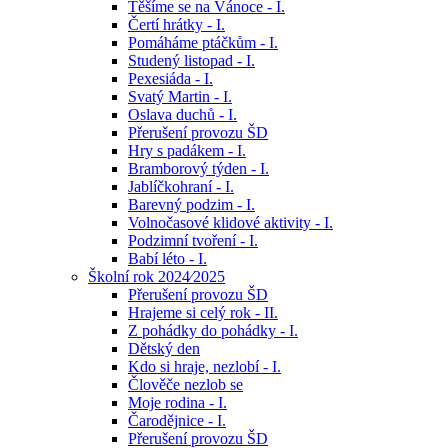
Těšíme se na Vánoce - I.
Čertí hrátky - I.
Pomáháme ptáčkům - I.
Studený listopad - I.
Pexesiáda - I.
Svatý Martin - I.
Oslava duchů - I.
Přerušení provozu ŠD
Hry s padákem - I.
Bramborový týden - I.
Jablíčkohraní - I.
Barevný podzim - I.
Volnočasové klidové aktivity - I.
Podzimní tvoření - I.
Babí léto - I.
Školní rok 2024⁄2025
Přerušení provozu ŠD
Hrajeme si celý rok - II.
Z pohádky do pohádky - I.
Dětský den
Kdo si hraje, nezlobí - I.
Člověče nezlob se
Moje rodina - I.
Čarodějnice - I.
Přerušení provozu ŠD