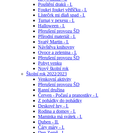
Pouštění draků - I.
Foukej foukej větříčku - I.
Lísteček mi dlaň spad - I.
Turnaj v pexesu - I.
Halloween - I.
Přerušení provozu ŠD
Přírodní materiál - I.
Svatý Martin - I.
Návštěva knihovny
Ovoce a zelenina - I.
Přerušení provozu ŠD
Pobyt venku
Nový školní rok
Školní rok 2022⁄2023
Venkovní aktivity
Přerušení provozu ŠD
Ranní družina
Červen - Počasí a pranostiky - I.
Z pohádky do pohádky
Deskové hry - I.
Rodina a domov - I.
Maminka má svátek - I.
Duben - II.
Čáry máry - I.
Den Země - I.