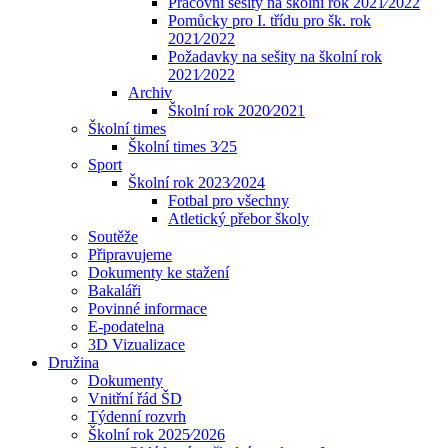
Pracovní sešity na školní rok 2021⁄2022
Pomůcky pro I. třídu pro šk. rok
2021⁄2022
Požadavky na sešity na školní rok
2021⁄2022
Archiv
Školní rok 2020⁄2021
Školní times
Školní times 3⁄25
Sport
Školní rok 2023⁄2024
Fotbal pro všechny
Atletický přebor školy
Soutěže
Připravujeme
Dokumenty ke stažení
Bakaláři
Povinné informace
E-podatelna
3D Vizualizace
Družina
Dokumenty
Vnitřní řád ŠD
Týdenní rozvrh
Školní rok 2025⁄2026