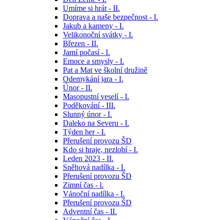
Umíme si hrát - II.
Doprava a naše bezpečnost - I.
Jakub a kameny - I.
Velikonoční svátky - I.
Březen - II.
Jarní počasí - I.
Emoce a smysly - I.
Pat a Mat ve školní družině
Odemykání jara - I.
Únor - II.
Masopustní veselí - I.
Poděkování - III.
Slunný únor - I.
Daleko na Severu - I.
Týden her - I.
Přerušení provozu ŠD
Kdo si hraje, nezlobí - I.
Leden 2023 - II.
Sněhová nadílka - I.
Přerušení provozu ŠD
Zimní čas - l.
Vánoční nadílka - I.
Přerušení provozu ŠD
Adventní čas - II.