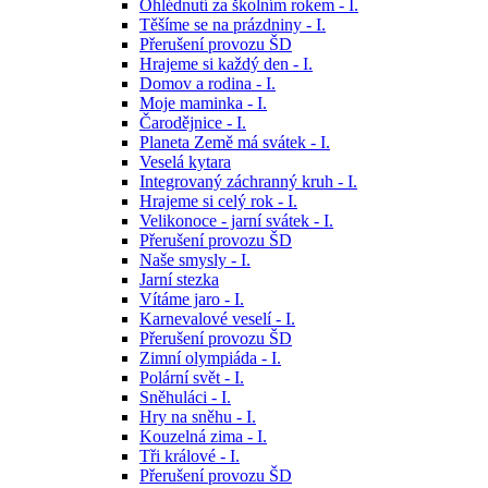
Ohlédnutí za školním rokem - I.
Těšíme se na prázdniny - I.
Přerušení provozu ŠD
Hrajeme si každý den - I.
Domov a rodina - I.
Moje maminka - I.
Čarodějnice - I.
Planeta Země má svátek - I.
Veselá kytara
Integrovaný záchranný kruh - I.
Hrajeme si celý rok - I.
Velikonoce - jarní svátek - I.
Přerušení provozu ŠD
Naše smysly - I.
Jarní stezka
Vítáme jaro - I.
Karnevalové veselí - I.
Přerušení provozu ŠD
Zimní olympiáda - I.
Polární svět - I.
Sněhuláci - I.
Hry na sněhu - I.
Kouzelná zima - I.
Tři králové - I.
Přerušení provozu ŠD