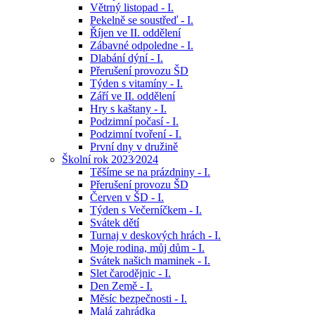
Větrný listopad - I.
Pekelně se soustřeď - I.
Říjen ve II. oddělení
Zábavné odpoledne - I.
Dlabání dýní - I.
Přerušení provozu ŠD
Týden s vitamíny - I.
Září ve II. oddělení
Hry s kaštany - I.
Podzimní počasí - I.
Podzimní tvoření - I.
První dny v družině
Školní rok 2023⁄2024
Těšíme se na prázdniny - I.
Přerušení provozu ŠD
Červen v ŠD - I.
Týden s Večerníčkem - I.
Svátek dětí
Turnaj v deskových hrách - I.
Moje rodina, můj dům - I.
Svátek našich maminek - I.
Slet čarodějnic - I.
Den Země - I.
Měsíc bezpečnosti - I.
Malá zahrádka