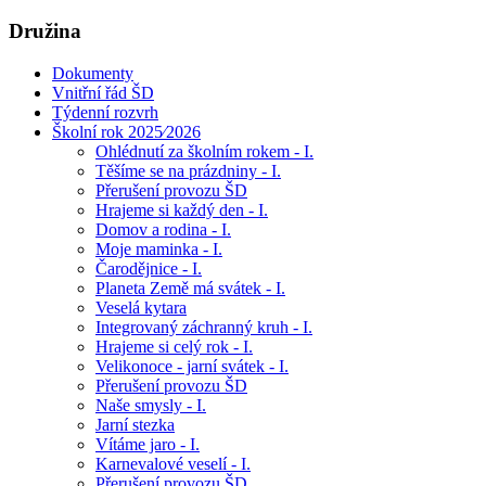
Družina
Dokumenty
Vnitřní řád ŠD
Týdenní rozvrh
Školní rok 2025⁄2026
Ohlédnutí za školním rokem - I.
Těšíme se na prázdniny - I.
Přerušení provozu ŠD
Hrajeme si každý den - I.
Domov a rodina - I.
Moje maminka - I.
Čarodějnice - I.
Planeta Země má svátek - I.
Veselá kytara
Integrovaný záchranný kruh - I.
Hrajeme si celý rok - I.
Velikonoce - jarní svátek - I.
Přerušení provozu ŠD
Naše smysly - I.
Jarní stezka
Vítáme jaro - I.
Karnevalové veselí - I.
Přerušení provozu ŠD