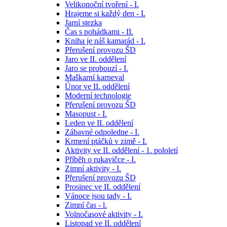
Velikonoční tvoření - I.
Hrajeme si každý den - I.
Jarní stezka
Čas s pohádkami - II.
Kniha je náš kamarád - I.
Přerušení provozu ŠD
Jaro ve II. oddělení
Jaro se probouzí - I.
Maškarní karneval
Únor ve II. oddělení
Moderní technologie
Přerušení provozu ŠD
Masopust - I.
Leden ve II. oddělení
Zábavné odpoledne - I.
Krmení ptáčků v zimě - I.
Aktivity ve II. oddělení - 1. pololetí
Příběh o rukavičce - I.
Zimní aktivity - I.
Přerušení provozu ŠD
Prosinec ve II. oddělení
Vánoce jsou tady - I.
Zimní čas - l.
Volnočasové aktivity - I.
Listopad ve II. oddělení