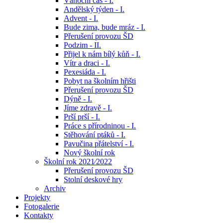
Vánoční čas - I.
Andělský týden - I.
Advent - I.
Bude zima, bude mráz - I.
Přerušení provozu ŠD
Podzim - II.
Přijel k nám bílý kůň - I.
Vítr a draci - I.
Pexesiáda - I.
Pobyt na školním hřišti
Přerušení provozu ŠD
Dýně - I.
Jíme zdravě - I.
Prší prší - I.
Práce s přírodninou - I.
Stěhování ptáků - I.
Pavučina přátelství - I.
Nový školní rok
Školní rok 2021⁄2022
Přerušení provozu ŠD
Stolní deskové hry
Archiv
Projekty
Fotogalerie
Kontakty