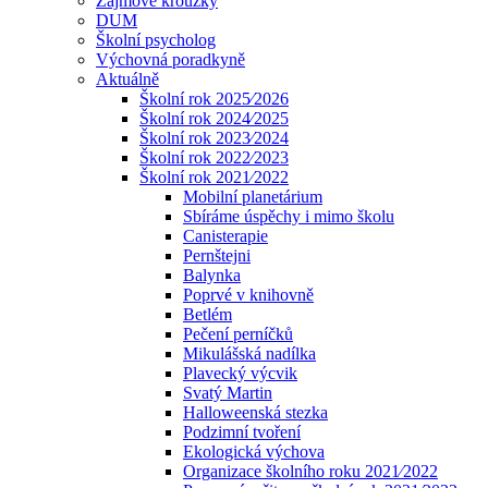
Zájmové kroužky
DUM
Školní psycholog
Výchovná poradkyně
Aktuálně
Školní rok 2025⁄2026
Školní rok 2024⁄2025
Školní rok 2023⁄2024
Školní rok 2022⁄2023
Školní rok 2021⁄2022
Mobilní planetárium
Sbíráme úspěchy i mimo školu
Canisterapie
Pernštejni
Balynka
Poprvé v knihovně
Betlém
Pečení perníčků
Mikulášská nadílka
Plavecký výcvik
Svatý Martin
Halloweenská stezka
Podzimní tvoření
Ekologická výchova
Organizace školního roku 2021⁄2022