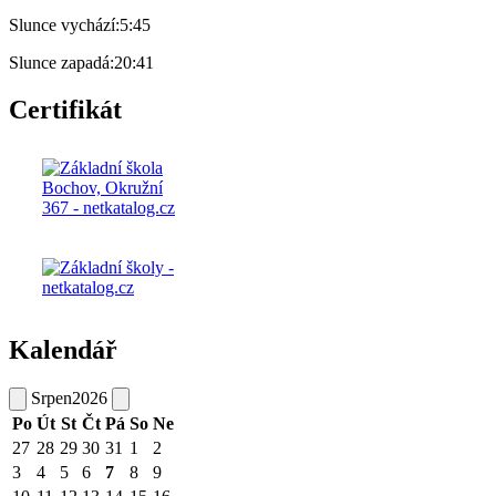
Slunce vychází:
5:45
Slunce zapadá:
20:41
Certifikát
Kalendář
Srpen
2026
Po
Út
St
Čt
Pá
So
Ne
27
28
29
30
31
1
2
3
4
5
6
7
8
9