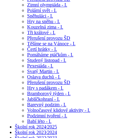
Zimní olympiáda - I.
Polární svět - I.
Sněhuláci - I.
Hry na sněhu - I.
Kouzelná zima - I.
Tři králové - I.
Přerušení provozu ŠD
Těšíme se na Vánoce - I.
Čertí hrátky - I.
Pomáháme ptáčkům - I.
Studený listopad - I.
Pexesiáda - I.
Svatý Martin - I.
Oslava duchů - I.
Přerušení provozu ŠD
Hry s padákem - I.
Bramborový týden - I.
Jablíčkohraní - I.
Barevný podzim - I.
Volnočasové klidové aktivity - I.
Podzimní tvoření - I.
Babí léto - I.
Školní rok 2024⁄2025
Školní rok 2023⁄2024
Školní rok 2022⁄2023