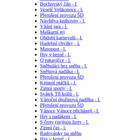
Bochovský čáp - I.
Veselé Velikonoce - I.
Přerušení provozu ŠD
Návštěva knihovny - I.
Vítání jara - I.
Maškarní rej
Období karnevalů - I.
Hudební chvilky - I.
Masopust - I.
Hry v herně - I.
O rukavičce - I.
Sněhuláci bez sněhu - I.
Sněhová nadílka - I.
Přerušení provozu ŠD
Krmení ptáčků - I.
Zimní sporty - I.
Svátek Tří králů - I.
Vánoční družinová nadílka - I.
Přerušení provozu ŠD
Vánoce Vánoce přicházejí - I.
Hry s padákem - I.
S čerty (ne)jsou žerty - I.
Zimní čas - l.
Radovánky na sněhu
Hry v herně - I.