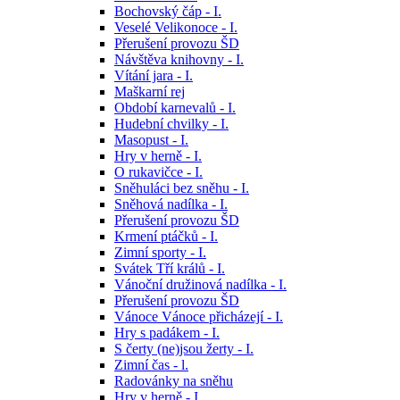
Bochovský čáp - I.
Veselé Velikonoce - I.
Přerušení provozu ŠD
Návštěva knihovny - I.
Vítání jara - I.
Maškarní rej
Období karnevalů - I.
Hudební chvilky - I.
Masopust - I.
Hry v herně - I.
O rukavičce - I.
Sněhuláci bez sněhu - I.
Sněhová nadílka - I.
Přerušení provozu ŠD
Krmení ptáčků - I.
Zimní sporty - I.
Svátek Tří králů - I.
Vánoční družinová nadílka - I.
Přerušení provozu ŠD
Vánoce Vánoce přicházejí - I.
Hry s padákem - I.
S čerty (ne)jsou žerty - I.
Zimní čas - l.
Radovánky na sněhu
Hry v herně - I.