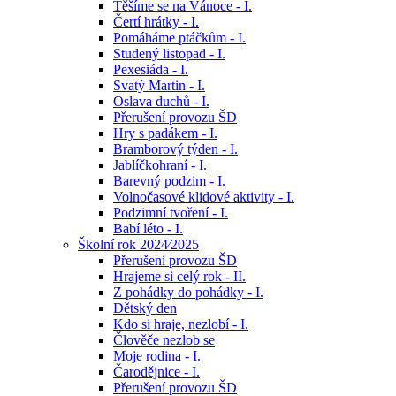
Těšíme se na Vánoce - I.
Čertí hrátky - I.
Pomáháme ptáčkům - I.
Studený listopad - I.
Pexesiáda - I.
Svatý Martin - I.
Oslava duchů - I.
Přerušení provozu ŠD
Hry s padákem - I.
Bramborový týden - I.
Jablíčkohraní - I.
Barevný podzim - I.
Volnočasové klidové aktivity - I.
Podzimní tvoření - I.
Babí léto - I.
Školní rok 2024⁄2025
Přerušení provozu ŠD
Hrajeme si celý rok - II.
Z pohádky do pohádky - I.
Dětský den
Kdo si hraje, nezlobí - I.
Člověče nezlob se
Moje rodina - I.
Čarodějnice - I.
Přerušení provozu ŠD