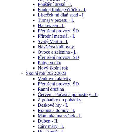
Pouštění draků - I.
Foukej foukej větříčku - I.
Lísteček mi dlaň spad - I.
Turnaj v pexesu - I.
Halloween - I.
Přerušení provozu ŠD
Přírodní materiál - I.
Svatý Martin - I.
Návštěva knihovny
Ovoce a zelenina - I.
Přerušení provozu ŠD
Pobyt venku
Nový školní rok
Školní rok 2022⁄2023
Venkovní aktivity
Přerušení provozu ŠD
Ranní družina
Červen - Počasí a pranostiky - I.
Z pohádky do pohádky
Deskové hry - I.
Rodina a domov - I.
Maminka má svátek - I.
Duben - II.
Čáry máry - I.
Den Země - I.