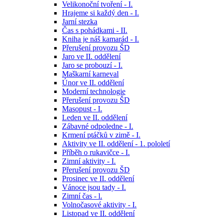
Velikonoční tvoření - I.
Hrajeme si každý den - I.
Jarní stezka
Čas s pohádkami - II.
Kniha je náš kamarád - I.
Přerušení provozu ŠD
Jaro ve II. oddělení
Jaro se probouzí - I.
Maškarní karneval
Únor ve II. oddělení
Moderní technologie
Přerušení provozu ŠD
Masopust - I.
Leden ve II. oddělení
Zábavné odpoledne - I.
Krmení ptáčků v zimě - I.
Aktivity ve II. oddělení - 1. pololetí
Příběh o rukavičce - I.
Zimní aktivity - I.
Přerušení provozu ŠD
Prosinec ve II. oddělení
Vánoce jsou tady - I.
Zimní čas - l.
Volnočasové aktivity - I.
Listopad ve II. oddělení