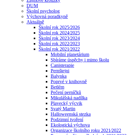
Zájmové kroužky
DUM
Školní psycholog
Výchovná poradkyně
Aktuálně
Školní rok 2025⁄2026
Školní rok 2024⁄2025
Školní rok 2023⁄2024
Školní rok 2022⁄2023
Školní rok 2021⁄2022
Mobilní planetárium
Sbíráme úspěchy i mimo školu
Canisterapie
Pernštejni
Balynka
Poprvé v knihovně
Betlém
Pečení perníčků
Mikulášská nadílka
Plavecký výcvik
Svatý Martin
Halloweenská stezka
Podzimní tvoření
Ekologická výchova
Organizace školního roku 2021⁄2022