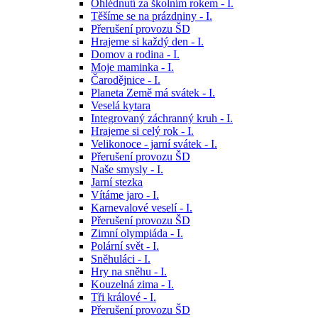
Ohlédnutí za školním rokem - I.
Těšíme se na prázdniny - I.
Přerušení provozu ŠD
Hrajeme si každý den - I.
Domov a rodina - I.
Moje maminka - I.
Čarodějnice - I.
Planeta Země má svátek - I.
Veselá kytara
Integrovaný záchranný kruh - I.
Hrajeme si celý rok - I.
Velikonoce - jarní svátek - I.
Přerušení provozu ŠD
Naše smysly - I.
Jarní stezka
Vítáme jaro - I.
Karnevalové veselí - I.
Přerušení provozu ŠD
Zimní olympiáda - I.
Polární svět - I.
Sněhuláci - I.
Hry na sněhu - I.
Kouzelná zima - I.
Tři králové - I.
Přerušení provozu ŠD