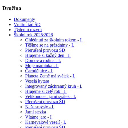
Družina
Dokumenty
Vnitřní řád ŠD
Týdenní rozvrh
Školní rok 2025⁄2026
Ohlédnutí za školním rokem - I.
Těšíme se na prázdniny - I.
Přerušení provozu ŠD
Hrajeme si každý den - I.
Domov a rodina - I.
Moje maminka - I.
Čarodějnice - I.
Planeta Země má svátek - I.
Veselá kytara
Integrovaný záchranný kruh - I.
Hrajeme si celý rok - I.
Velikonoce - jarní svátek - I.
Přerušení provozu ŠD
Naše smysly - I.
Jarní stezka
Vítáme jaro - I.
Karnevalové veselí - I.
Přerušení provozu ŠD