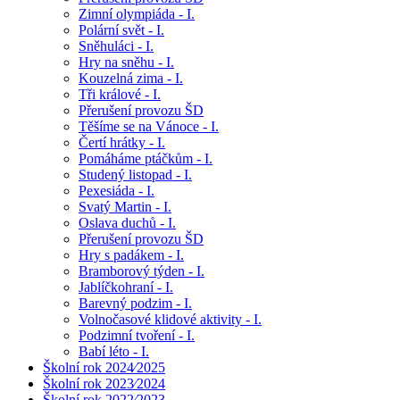
Zimní olympiáda - I.
Polární svět - I.
Sněhuláci - I.
Hry na sněhu - I.
Kouzelná zima - I.
Tři králové - I.
Přerušení provozu ŠD
Těšíme se na Vánoce - I.
Čertí hrátky - I.
Pomáháme ptáčkům - I.
Studený listopad - I.
Pexesiáda - I.
Svatý Martin - I.
Oslava duchů - I.
Přerušení provozu ŠD
Hry s padákem - I.
Bramborový týden - I.
Jablíčkohraní - I.
Barevný podzim - I.
Volnočasové klidové aktivity - I.
Podzimní tvoření - I.
Babí léto - I.
Školní rok 2024⁄2025
Školní rok 2023⁄2024
Školní rok 2022⁄2023