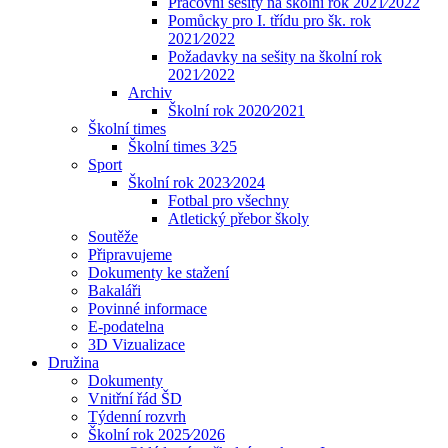
Pracovní sešity na školní rok 2021⁄2022
Pomůcky pro I. třídu pro šk. rok
2021⁄2022
Požadavky na sešity na školní rok
2021⁄2022
Archiv
Školní rok 2020⁄2021
Školní times
Školní times 3⁄25
Sport
Školní rok 2023⁄2024
Fotbal pro všechny
Atletický přebor školy
Soutěže
Připravujeme
Dokumenty ke stažení
Bakaláři
Povinné informace
E-podatelna
3D Vizualizace
Družina
Dokumenty
Vnitřní řád ŠD
Týdenní rozvrh
Školní rok 2025⁄2026