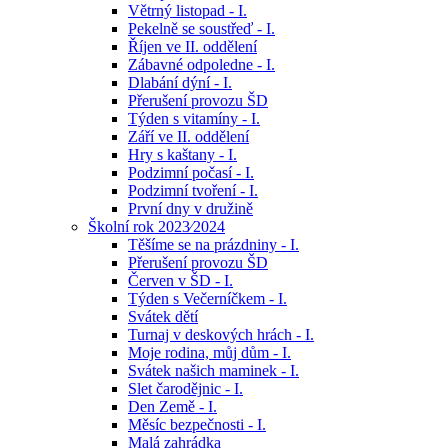
Větrný listopad - I.
Pekelně se soustřeď - I.
Říjen ve II. oddělení
Zábavné odpoledne - I.
Dlabání dýní - I.
Přerušení provozu ŠD
Týden s vitamíny - I.
Září ve II. oddělení
Hry s kaštany - I.
Podzimní počasí - I.
Podzimní tvoření - I.
První dny v družině
Školní rok 2023⁄2024
Těšíme se na prázdniny - I.
Přerušení provozu ŠD
Červen v ŠD - I.
Týden s Večerníčkem - I.
Svátek dětí
Turnaj v deskových hrách - I.
Moje rodina, můj dům - I.
Svátek našich maminek - I.
Slet čarodějnic - I.
Den Země - I.
Měsíc bezpečnosti - I.
Malá zahrádka