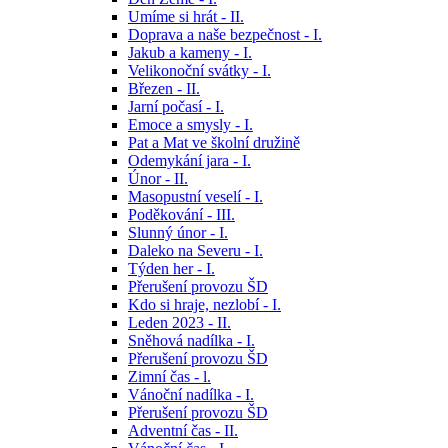
Umíme si hrát - II.
Doprava a naše bezpečnost - I.
Jakub a kameny - I.
Velikonoční svátky - I.
Březen - II.
Jarní počasí - I.
Emoce a smysly - I.
Pat a Mat ve školní družině
Odemykání jara - I.
Únor - II.
Masopustní veselí - I.
Poděkování - III.
Slunný únor - I.
Daleko na Severu - I.
Týden her - I.
Přerušení provozu ŠD
Kdo si hraje, nezlobí - I.
Leden 2023 - II.
Sněhová nadílka - I.
Přerušení provozu ŠD
Zimní čas - l.
Vánoční nadílka - I.
Přerušení provozu ŠD
Adventní čas - II.