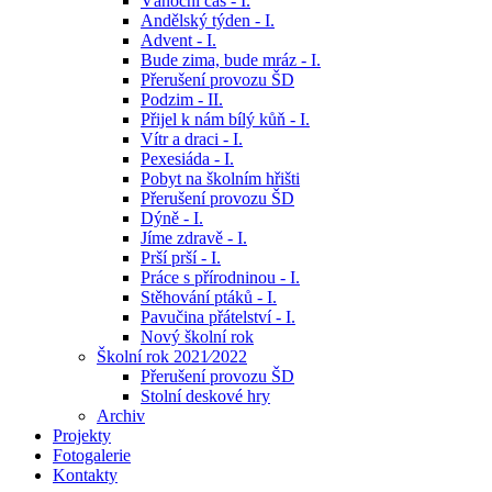
Vánoční čas - I.
Andělský týden - I.
Advent - I.
Bude zima, bude mráz - I.
Přerušení provozu ŠD
Podzim - II.
Přijel k nám bílý kůň - I.
Vítr a draci - I.
Pexesiáda - I.
Pobyt na školním hřišti
Přerušení provozu ŠD
Dýně - I.
Jíme zdravě - I.
Prší prší - I.
Práce s přírodninou - I.
Stěhování ptáků - I.
Pavučina přátelství - I.
Nový školní rok
Školní rok 2021⁄2022
Přerušení provozu ŠD
Stolní deskové hry
Archiv
Projekty
Fotogalerie
Kontakty