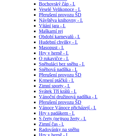
Bochovský čáp - I.
Veselé Velikonoce - I.
Přerušení provozu ŠD
Návštěva knihovny - I.
Vítání jara - I.
Maškarní rej
Období karnevalů - I.
Hudební chvilky - I.
Masopust - I.
Hry v herně - I.
O rukavičce - I.
Sněhuláci bez sněhu - I.
Sněhová nadílka - I.
Přerušení provozu ŠD
Krmení ptáčků - I.
Zimní sporty - I.
Svátek Tří králů - I.
Vánoční družinová nadílka - I.
Přerušení provozu ŠD
Vánoce Vánoce přicházejí - I.
Hry s padákem - I.
S čerty (ne)jsou žerty - I.
Zimní čas - l.
Radovánky na sněhu
Hry v herně - I.