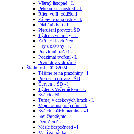
Větrný listopad - I.
Pekelně se soustřeď - I.
Říjen ve II. oddělení
Zábavné odpoledne - I.
Dlabání dýní - I.
Přerušení provozu ŠD
Týden s vitamíny - I.
Září ve II. oddělení
Hry s kaštany - I.
Podzimní počasí - I.
Podzimní tvoření - I.
První dny v družině
Školní rok 2023⁄2024
Těšíme se na prázdniny - I.
Přerušení provozu ŠD
Červen v ŠD - I.
Týden s Večerníčkem - I.
Svátek dětí
Turnaj v deskových hrách - I.
Moje rodina, můj dům - I.
Svátek našich maminek - I.
Slet čarodějnic - I.
Den Země - I.
Měsíc bezpečnosti - I.
Malá zahrádka