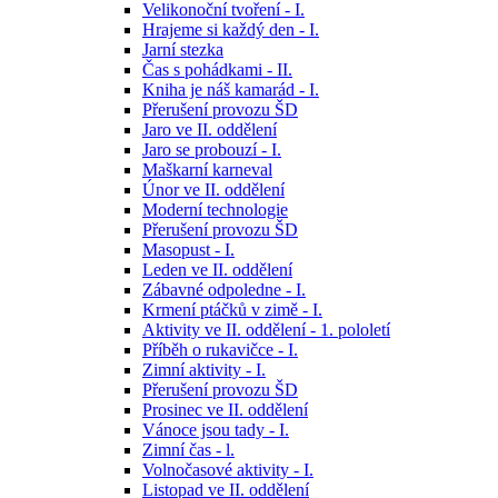
Velikonoční tvoření - I.
Hrajeme si každý den - I.
Jarní stezka
Čas s pohádkami - II.
Kniha je náš kamarád - I.
Přerušení provozu ŠD
Jaro ve II. oddělení
Jaro se probouzí - I.
Maškarní karneval
Únor ve II. oddělení
Moderní technologie
Přerušení provozu ŠD
Masopust - I.
Leden ve II. oddělení
Zábavné odpoledne - I.
Krmení ptáčků v zimě - I.
Aktivity ve II. oddělení - 1. pololetí
Příběh o rukavičce - I.
Zimní aktivity - I.
Přerušení provozu ŠD
Prosinec ve II. oddělení
Vánoce jsou tady - I.
Zimní čas - l.
Volnočasové aktivity - I.
Listopad ve II. oddělení