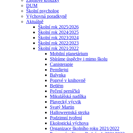
Zájmové kroužky
DUM
Školní psycholog
Výchovná poradkyně
Aktuálně
Školní rok 2025⁄2026
Školní rok 2024⁄2025
Školní rok 2023⁄2024
Školní rok 2022⁄2023
Školní rok 2021⁄2022
Mobilní planetárium
Sbíráme úspěchy i mimo školu
Canisterapie
Pernštejni
Balynka
Poprvé v knihovně
Betlém
Pečení perníčků
Mikulášská nadílka
Plavecký výcvik
Svatý Martin
Halloweenská stezka
Podzimní tvoření
Ekologická výchova
Organizace školního roku 2021⁄2022