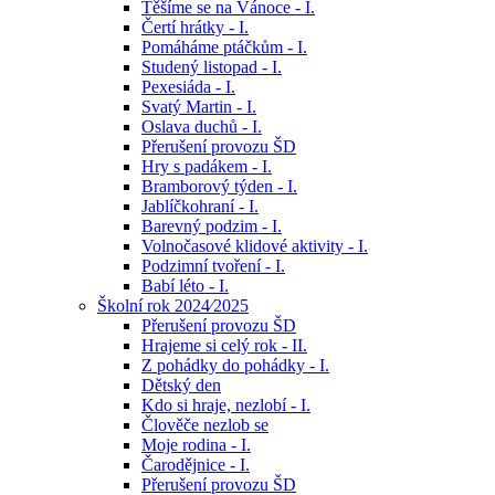
Těšíme se na Vánoce - I.
Čertí hrátky - I.
Pomáháme ptáčkům - I.
Studený listopad - I.
Pexesiáda - I.
Svatý Martin - I.
Oslava duchů - I.
Přerušení provozu ŠD
Hry s padákem - I.
Bramborový týden - I.
Jablíčkohraní - I.
Barevný podzim - I.
Volnočasové klidové aktivity - I.
Podzimní tvoření - I.
Babí léto - I.
Školní rok 2024⁄2025
Přerušení provozu ŠD
Hrajeme si celý rok - II.
Z pohádky do pohádky - I.
Dětský den
Kdo si hraje, nezlobí - I.
Člověče nezlob se
Moje rodina - I.
Čarodějnice - I.
Přerušení provozu ŠD