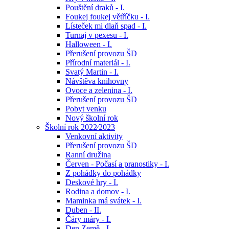
Pouštění draků - I.
Foukej foukej větříčku - I.
Lísteček mi dlaň spad - I.
Turnaj v pexesu - I.
Halloween - I.
Přerušení provozu ŠD
Přírodní materiál - I.
Svatý Martin - I.
Návštěva knihovny
Ovoce a zelenina - I.
Přerušení provozu ŠD
Pobyt venku
Nový školní rok
Školní rok 2022⁄2023
Venkovní aktivity
Přerušení provozu ŠD
Ranní družina
Červen - Počasí a pranostiky - I.
Z pohádky do pohádky
Deskové hry - I.
Rodina a domov - I.
Maminka má svátek - I.
Duben - II.
Čáry máry - I.
Den Země - I.