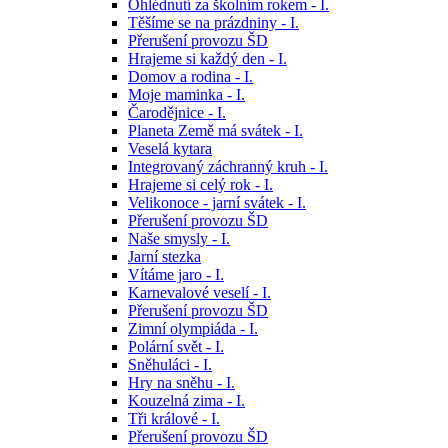
Ohlédnutí za školním rokem - I.
Těšíme se na prázdniny - I.
Přerušení provozu ŠD
Hrajeme si každý den - I.
Domov a rodina - I.
Moje maminka - I.
Čarodějnice - I.
Planeta Země má svátek - I.
Veselá kytara
Integrovaný záchranný kruh - I.
Hrajeme si celý rok - I.
Velikonoce - jarní svátek - I.
Přerušení provozu ŠD
Naše smysly - I.
Jarní stezka
Vítáme jaro - I.
Karnevalové veselí - I.
Přerušení provozu ŠD
Zimní olympiáda - I.
Polární svět - I.
Sněhuláci - I.
Hry na sněhu - I.
Kouzelná zima - I.
Tři králové - I.
Přerušení provozu ŠD