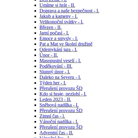
Umíme si hrát - II.
Doprava a naše bezpečnost - I.
Jakub a kameny - I.
Velikonoční svátky - I.
Březen - II.
Jarní počasí - I.
Emoce a smysly - I.
Pat a Mat ve školní družině
Odemykání jara - I.
Únor - II.
Masopustní veselí - I.
Poděkování - III.
Slunný únor - I.
Daleko na Severu - I.
Týden her - I.
Přerušení provozu ŠD
Kdo si hraje, nezlobí - I.
Leden 2023 - II.
Sněhová nadílka - I.
Přerušení provozu ŠD
Zimní čas - l.
Vánoční nadílka - I.
Přerušení provozu ŠD
Adventní čas - II.