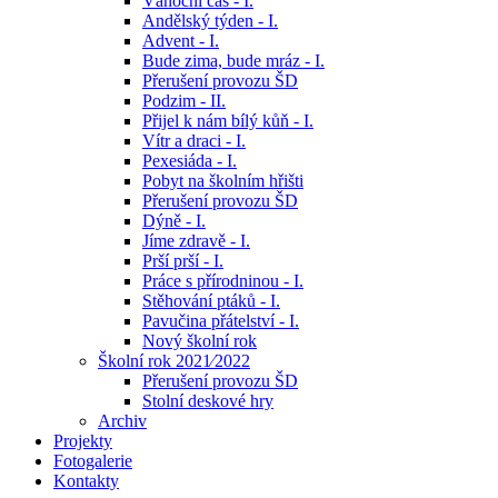
Vánoční čas - I.
Andělský týden - I.
Advent - I.
Bude zima, bude mráz - I.
Přerušení provozu ŠD
Podzim - II.
Přijel k nám bílý kůň - I.
Vítr a draci - I.
Pexesiáda - I.
Pobyt na školním hřišti
Přerušení provozu ŠD
Dýně - I.
Jíme zdravě - I.
Prší prší - I.
Práce s přírodninou - I.
Stěhování ptáků - I.
Pavučina přátelství - I.
Nový školní rok
Školní rok 2021⁄2022
Přerušení provozu ŠD
Stolní deskové hry
Archiv
Projekty
Fotogalerie
Kontakty