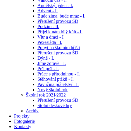
Vánoční čas - I.
Andělský týden - I.
Advent - I.
Bude zima, bude mráz - I.
Přerušení provozu ŠD
Podzim - II.
Přijel k nám bílý kůň - I.
Vítr a draci - I.
Pexesiáda - I.
Pobyt na školním hřišti
Přerušení provozu ŠD
Dýně - I.
Jíme zdravě - I.
Prší prší - I.
Práce s přírodninou - I.
Stěhování ptáků - I.
Pavučina přátelství - I.
Nový školní rok
Školní rok 2021⁄2022
Přerušení provozu ŠD
Stolní deskové hry
Archiv
Projekty
Fotogalerie
Kontakty