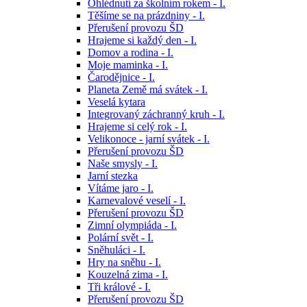
Ohlédnutí za školním rokem - I.
Těšíme se na prázdniny - I.
Přerušení provozu ŠD
Hrajeme si každý den - I.
Domov a rodina - I.
Moje maminka - I.
Čarodějnice - I.
Planeta Země má svátek - I.
Veselá kytara
Integrovaný záchranný kruh - I.
Hrajeme si celý rok - I.
Velikonoce - jarní svátek - I.
Přerušení provozu ŠD
Naše smysly - I.
Jarní stezka
Vítáme jaro - I.
Karnevalové veselí - I.
Přerušení provozu ŠD
Zimní olympiáda - I.
Polární svět - I.
Sněhuláci - I.
Hry na sněhu - I.
Kouzelná zima - I.
Tři králové - I.
Přerušení provozu ŠD