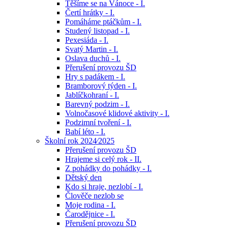
Těšíme se na Vánoce - I.
Čertí hrátky - I.
Pomáháme ptáčkům - I.
Studený listopad - I.
Pexesiáda - I.
Svatý Martin - I.
Oslava duchů - I.
Přerušení provozu ŠD
Hry s padákem - I.
Bramborový týden - I.
Jablíčkohraní - I.
Barevný podzim - I.
Volnočasové klidové aktivity - I.
Podzimní tvoření - I.
Babí léto - I.
Školní rok 2024⁄2025
Přerušení provozu ŠD
Hrajeme si celý rok - II.
Z pohádky do pohádky - I.
Dětský den
Kdo si hraje, nezlobí - I.
Člověče nezlob se
Moje rodina - I.
Čarodějnice - I.
Přerušení provozu ŠD