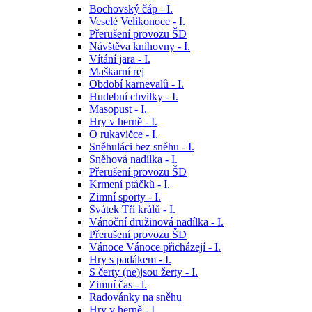
Bochovský čáp - I.
Veselé Velikonoce - I.
Přerušení provozu ŠD
Návštěva knihovny - I.
Vítání jara - I.
Maškarní rej
Období karnevalů - I.
Hudební chvilky - I.
Masopust - I.
Hry v herně - I.
O rukavičce - I.
Sněhuláci bez sněhu - I.
Sněhová nadílka - I.
Přerušení provozu ŠD
Krmení ptáčků - I.
Zimní sporty - I.
Svátek Tří králů - I.
Vánoční družinová nadílka - I.
Přerušení provozu ŠD
Vánoce Vánoce přicházejí - I.
Hry s padákem - I.
S čerty (ne)jsou žerty - I.
Zimní čas - l.
Radovánky na sněhu
Hry v herně - I.