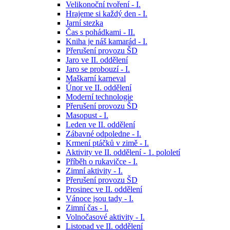
Velikonoční tvoření - I.
Hrajeme si každý den - I.
Jarní stezka
Čas s pohádkami - II.
Kniha je náš kamarád - I.
Přerušení provozu ŠD
Jaro ve II. oddělení
Jaro se probouzí - I.
Maškarní karneval
Únor ve II. oddělení
Moderní technologie
Přerušení provozu ŠD
Masopust - I.
Leden ve II. oddělení
Zábavné odpoledne - I.
Krmení ptáčků v zimě - I.
Aktivity ve II. oddělení - 1. pololetí
Příběh o rukavičce - I.
Zimní aktivity - I.
Přerušení provozu ŠD
Prosinec ve II. oddělení
Vánoce jsou tady - I.
Zimní čas - l.
Volnočasové aktivity - I.
Listopad ve II. oddělení