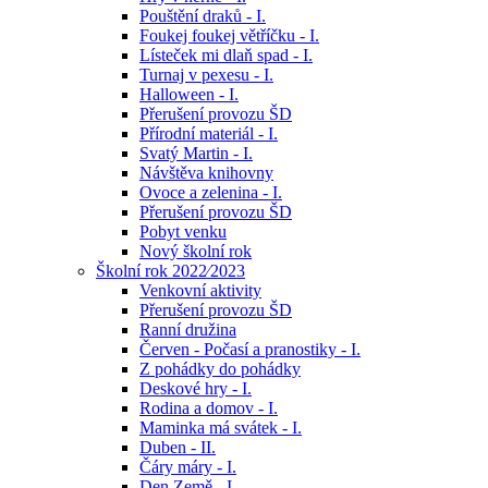
Pouštění draků - I.
Foukej foukej větříčku - I.
Lísteček mi dlaň spad - I.
Turnaj v pexesu - I.
Halloween - I.
Přerušení provozu ŠD
Přírodní materiál - I.
Svatý Martin - I.
Návštěva knihovny
Ovoce a zelenina - I.
Přerušení provozu ŠD
Pobyt venku
Nový školní rok
Školní rok 2022⁄2023
Venkovní aktivity
Přerušení provozu ŠD
Ranní družina
Červen - Počasí a pranostiky - I.
Z pohádky do pohádky
Deskové hry - I.
Rodina a domov - I.
Maminka má svátek - I.
Duben - II.
Čáry máry - I.
Den Země - I.