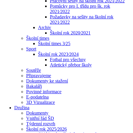
Pracovní sešity na školní rok 2021⁄2022
Pomůcky pro I. třídu pro šk. rok
2021⁄2022
Požadavky na sešity na školní rok
2021⁄2022
Archiv
Školní rok 2020⁄2021
Školní times
Školní times 3⁄25
Sport
Školní rok 2023⁄2024
Fotbal pro všechny
Atletický přebor školy
Soutěže
Připravujeme
Dokumenty ke stažení
Bakaláři
Povinné informace
E-podatelna
3D Vizualizace
Družina
Dokumenty
Vnitřní řád ŠD
Týdenní rozvrh
Školní rok 2025⁄2026