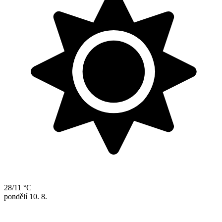
28/11 °C
pondělí
10. 8.