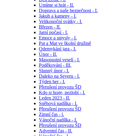
Umíme si hrát - II.
Doprava a naše bezpečnost - I.
Jakub a kameny - I.
Velikonoční svátky - I.
Březen - II.
Jarní počasí - I.
Emoce a smysly - I.
Pat a Mat ve školní družině
Odemykání jara - I.
Únor - II.
Masopustní veselí - I.
Poděkování - III.
Slunný únor - I.
Daleko na Severu - I.
Týden her - I.
Přerušení provozu ŠD
Kdo si hraje, nezlobí - I.
Leden 2023 - II.
Sněhová nadílka - I.
Přerušení provozu ŠD
Zimní čas - l.
Vánoční nadílka - I.
Přerušení provozu ŠD
Adventní čas - II.