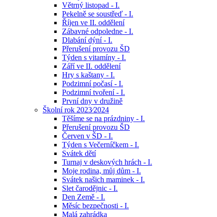
Větrný listopad - I.
Pekelně se soustřeď - I.
Říjen ve II. oddělení
Zábavné odpoledne - I.
Dlabání dýní - I.
Přerušení provozu ŠD
Týden s vitamíny - I.
Září ve II. oddělení
Hry s kaštany - I.
Podzimní počasí - I.
Podzimní tvoření - I.
První dny v družině
Školní rok 2023⁄2024
Těšíme se na prázdniny - I.
Přerušení provozu ŠD
Červen v ŠD - I.
Týden s Večerníčkem - I.
Svátek dětí
Turnaj v deskových hrách - I.
Moje rodina, můj dům - I.
Svátek našich maminek - I.
Slet čarodějnic - I.
Den Země - I.
Měsíc bezpečnosti - I.
Malá zahrádka