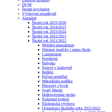
Zájmové kroužky
DUM
Školní psycholog
Výchovná poradkyně
Aktuálně
Školní rok 2025⁄2026
Školní rok 2024⁄2025
Školní rok 2023⁄2024
Školní rok 2022⁄2023
Školní rok 2021⁄2022
Mobilní planetárium
Sbíráme úspěchy i mimo školu
Canisterapie
Pernštejni
Balynka
Poprvé v knihovně
Betlém
Pečení perníčků
Mikulášská nadílka
Plavecký výcvik
Svatý Martin
Halloweenská stezka
Podzimní tvoření
Ekologická výchova
Organizace školního roku 2021⁄2022