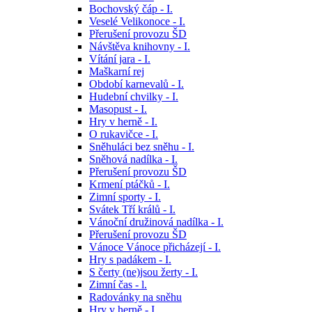
Bochovský čáp - I.
Veselé Velikonoce - I.
Přerušení provozu ŠD
Návštěva knihovny - I.
Vítání jara - I.
Maškarní rej
Období karnevalů - I.
Hudební chvilky - I.
Masopust - I.
Hry v herně - I.
O rukavičce - I.
Sněhuláci bez sněhu - I.
Sněhová nadílka - I.
Přerušení provozu ŠD
Krmení ptáčků - I.
Zimní sporty - I.
Svátek Tří králů - I.
Vánoční družinová nadílka - I.
Přerušení provozu ŠD
Vánoce Vánoce přicházejí - I.
Hry s padákem - I.
S čerty (ne)jsou žerty - I.
Zimní čas - l.
Radovánky na sněhu
Hry v herně - I.