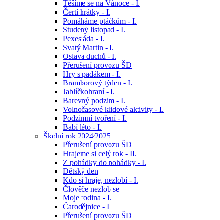
Těšíme se na Vánoce - I.
Čertí hrátky - I.
Pomáháme ptáčkům - I.
Studený listopad - I.
Pexesiáda - I.
Svatý Martin - I.
Oslava duchů - I.
Přerušení provozu ŠD
Hry s padákem - I.
Bramborový týden - I.
Jablíčkohraní - I.
Barevný podzim - I.
Volnočasové klidové aktivity - I.
Podzimní tvoření - I.
Babí léto - I.
Školní rok 2024⁄2025
Přerušení provozu ŠD
Hrajeme si celý rok - II.
Z pohádky do pohádky - I.
Dětský den
Kdo si hraje, nezlobí - I.
Člověče nezlob se
Moje rodina - I.
Čarodějnice - I.
Přerušení provozu ŠD