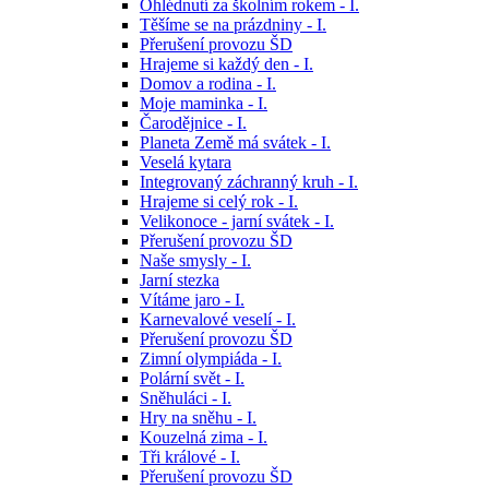
Ohlédnutí za školním rokem - I.
Těšíme se na prázdniny - I.
Přerušení provozu ŠD
Hrajeme si každý den - I.
Domov a rodina - I.
Moje maminka - I.
Čarodějnice - I.
Planeta Země má svátek - I.
Veselá kytara
Integrovaný záchranný kruh - I.
Hrajeme si celý rok - I.
Velikonoce - jarní svátek - I.
Přerušení provozu ŠD
Naše smysly - I.
Jarní stezka
Vítáme jaro - I.
Karnevalové veselí - I.
Přerušení provozu ŠD
Zimní olympiáda - I.
Polární svět - I.
Sněhuláci - I.
Hry na sněhu - I.
Kouzelná zima - I.
Tři králové - I.
Přerušení provozu ŠD