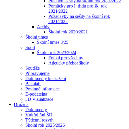
Pracovní sešity na školní rok 2021⁄2022
Pomůcky pro I. třídu pro šk. rok
2021⁄2022
Požadavky na sešity na školní rok
2021⁄2022
Archiv
Školní rok 2020⁄2021
Školní times
Školní times 3⁄25
Sport
Školní rok 2023⁄2024
Fotbal pro všechny
Atletický přebor školy
Soutěže
Připravujeme
Dokumenty ke stažení
Bakaláři
Povinné informace
E-podatelna
3D Vizualizace
Družina
Dokumenty
Vnitřní řád ŠD
Týdenní rozvrh
Školní rok 2025⁄2026