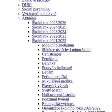
Zájmové kroužky
DUM
Školní psycholog
Výchovná poradkyně
Aktuálně
Školní rok 2025⁄2026
Školní rok 2024⁄2025
Školní rok 2023⁄2024
Školní rok 2022⁄2023
Školní rok 2021⁄2022
Mobilní planetárium
Sbíráme úspěchy i mimo školu
Canisterapie
Pernštejni
Balynka
Poprvé v knihovně
Betlém
Pečení perníčků
Mikulášská nadílka
Plavecký výcvik
Svatý Martin
Halloweenská stezka
Podzimní tvoření
Ekologická výchova
Organizace školního roku 2021⁄2022