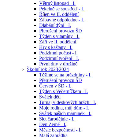
Větrný listopad - I.
Pekelně se soustřeď - I.
Říjen ve II. oddělení
Zábavné odpoledne - I.
Dlabání dýní - I.
Přerušení provozu ŠD
Týden s vitamíny - I.
Září ve II. oddělení
Hry s kaštany - I.
Podzimní počasí - I.
Podzimní tvoření - I.
První dny v družině
Školní rok 2023⁄2024
Těšíme se na prázdniny - I.
Přerušení provozu ŠD
Červen v ŠD - I.
Týden s Večerníčkem - I.
Svátek dětí
Turnaj v deskových hrách - I.
Moje rodina, můj dům - I.
Svátek našich maminek - I.
Slet čarodějnic - I.
Den Země - I.
Měsíc bezpečnosti - I.
Malá zahrádka