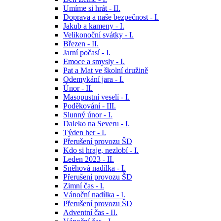
Umíme si hrát - II.
Doprava a naše bezpečnost - I.
Jakub a kameny - I.
Velikonoční svátky - I.
Březen - II.
Jarní počasí - I.
Emoce a smysly - I.
Pat a Mat ve školní družině
Odemykání jara - I.
Únor - II.
Masopustní veselí - I.
Poděkování - III.
Slunný únor - I.
Daleko na Severu - I.
Týden her - I.
Přerušení provozu ŠD
Kdo si hraje, nezlobí - I.
Leden 2023 - II.
Sněhová nadílka - I.
Přerušení provozu ŠD
Zimní čas - l.
Vánoční nadílka - I.
Přerušení provozu ŠD
Adventní čas - II.