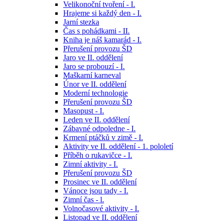
Velikonoční tvoření - I.
Hrajeme si každý den - I.
Jarní stezka
Čas s pohádkami - II.
Kniha je náš kamarád - I.
Přerušení provozu ŠD
Jaro ve II. oddělení
Jaro se probouzí - I.
Maškarní karneval
Únor ve II. oddělení
Moderní technologie
Přerušení provozu ŠD
Masopust - I.
Leden ve II. oddělení
Zábavné odpoledne - I.
Krmení ptáčků v zimě - I.
Aktivity ve II. oddělení - 1. pololetí
Příběh o rukavičce - I.
Zimní aktivity - I.
Přerušení provozu ŠD
Prosinec ve II. oddělení
Vánoce jsou tady - I.
Zimní čas - l.
Volnočasové aktivity - I.
Listopad ve II. oddělení