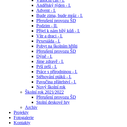
Vánoční čas - I.
Andělský týden - I.
Advent - I.
Bude zima, bude mráz - I.
Přerušení provozu ŠD
Podzim - II.
Přijel k nám bílý kůň - I.
Vítr a draci - I.
Pexesiáda - I.
Pobyt na školním hřišti
Přerušení provozu ŠD
Dýně - I.
Jíme zdravě - I.
Prší prší - I.
Práce s přírodninou - I.
Stěhování ptáků - I.
Pavučina přátelství - I.
Nový školní rok
Školní rok 2021⁄2022
Přerušení provozu ŠD
Stolní deskové hry
Archiv
Projekty
Fotogalerie
Kontakty