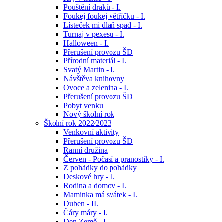
Pouštění draků - I.
Foukej foukej větříčku - I.
Lísteček mi dlaň spad - I.
Turnaj v pexesu - I.
Halloween - I.
Přerušení provozu ŠD
Přírodní materiál - I.
Svatý Martin - I.
Návštěva knihovny
Ovoce a zelenina - I.
Přerušení provozu ŠD
Pobyt venku
Nový školní rok
Školní rok 2022⁄2023
Venkovní aktivity
Přerušení provozu ŠD
Ranní družina
Červen - Počasí a pranostiky - I.
Z pohádky do pohádky
Deskové hry - I.
Rodina a domov - I.
Maminka má svátek - I.
Duben - II.
Čáry máry - I.
Den Země - I.