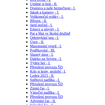
Umíme si hrát - II.
Doprava a naše bezpečnost - I.
Jakub a kameny - I.
Velikonoční svátky - I.
Březen - II.
Jarní počasí - I.
Emoce a smysly - I.
Pat a Mat ve školní družině
Odemykání jara - I.
Únor - II.
Masopustní veselí - I.
Poděkování - III.
Slunný únor - I.
Daleko na Severu - I.
Týden her - I.
Přerušení provozu ŠD
Kdo si hraje, nezlobí - I.
Leden 2023 - II.
Sněhová nadílka - I.
Přerušení provozu ŠD
Zimní čas - l.
Vánoční nadílka - I.
Přerušení provozu ŠD
Adventní čas - II.