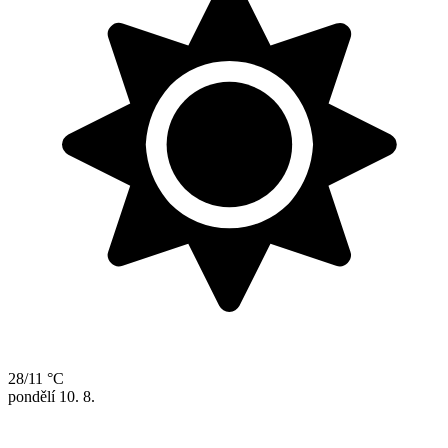
28/11 °C
pondělí
10. 8.