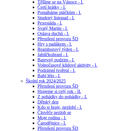
Těšíme se na Vánoce - I.
Čertí hrátky - I.
Pomáháme ptáčkům - I.
Studený listopad - I.
Pexesiáda - I.
Svatý Martin - I.
Oslava duchů - I.
Přerušení provozu ŠD
Hry s padákem - I.
Bramborový týden - I.
Jablíčkohraní - I.
Barevný podzim - I.
Volnočasové klidové aktivity - I.
Podzimní tvoření - I.
Babí léto - I.
Školní rok 2024⁄2025
Přerušení provozu ŠD
Hrajeme si celý rok - II.
Z pohádky do pohádky - I.
Dětský den
Kdo si hraje, nezlobí - I.
Člověče nezlob se
Moje rodina - I.
Čarodějnice - I.
Přerušení provozu ŠD