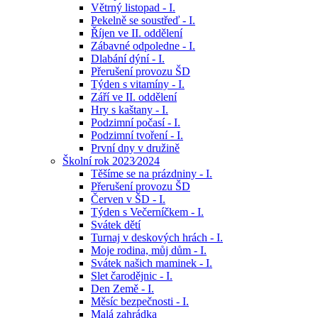
Větrný listopad - I.
Pekelně se soustřeď - I.
Říjen ve II. oddělení
Zábavné odpoledne - I.
Dlabání dýní - I.
Přerušení provozu ŠD
Týden s vitamíny - I.
Září ve II. oddělení
Hry s kaštany - I.
Podzimní počasí - I.
Podzimní tvoření - I.
První dny v družině
Školní rok 2023⁄2024
Těšíme se na prázdniny - I.
Přerušení provozu ŠD
Červen v ŠD - I.
Týden s Večerníčkem - I.
Svátek dětí
Turnaj v deskových hrách - I.
Moje rodina, můj dům - I.
Svátek našich maminek - I.
Slet čarodějnic - I.
Den Země - I.
Měsíc bezpečnosti - I.
Malá zahrádka