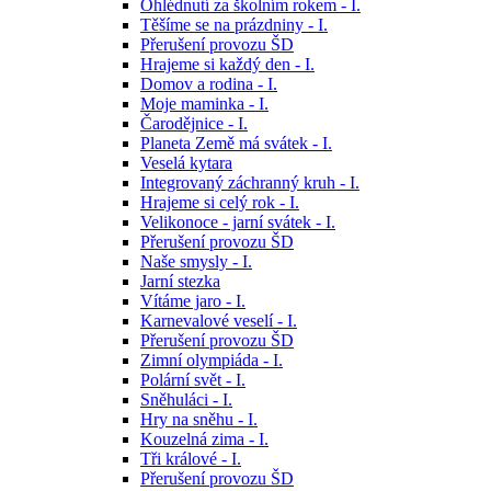
Ohlédnutí za školním rokem - I.
Těšíme se na prázdniny - I.
Přerušení provozu ŠD
Hrajeme si každý den - I.
Domov a rodina - I.
Moje maminka - I.
Čarodějnice - I.
Planeta Země má svátek - I.
Veselá kytara
Integrovaný záchranný kruh - I.
Hrajeme si celý rok - I.
Velikonoce - jarní svátek - I.
Přerušení provozu ŠD
Naše smysly - I.
Jarní stezka
Vítáme jaro - I.
Karnevalové veselí - I.
Přerušení provozu ŠD
Zimní olympiáda - I.
Polární svět - I.
Sněhuláci - I.
Hry na sněhu - I.
Kouzelná zima - I.
Tři králové - I.
Přerušení provozu ŠD