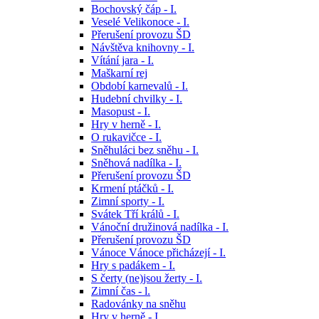
Bochovský čáp - I.
Veselé Velikonoce - I.
Přerušení provozu ŠD
Návštěva knihovny - I.
Vítání jara - I.
Maškarní rej
Období karnevalů - I.
Hudební chvilky - I.
Masopust - I.
Hry v herně - I.
O rukavičce - I.
Sněhuláci bez sněhu - I.
Sněhová nadílka - I.
Přerušení provozu ŠD
Krmení ptáčků - I.
Zimní sporty - I.
Svátek Tří králů - I.
Vánoční družinová nadílka - I.
Přerušení provozu ŠD
Vánoce Vánoce přicházejí - I.
Hry s padákem - I.
S čerty (ne)jsou žerty - I.
Zimní čas - l.
Radovánky na sněhu
Hry v herně - I.