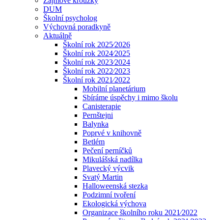
Zájmové kroužky
DUM
Školní psycholog
Výchovná poradkyně
Aktuálně
Školní rok 2025⁄2026
Školní rok 2024⁄2025
Školní rok 2023⁄2024
Školní rok 2022⁄2023
Školní rok 2021⁄2022
Mobilní planetárium
Sbíráme úspěchy i mimo školu
Canisterapie
Pernštejni
Balynka
Poprvé v knihovně
Betlém
Pečení perníčků
Mikulášská nadílka
Plavecký výcvik
Svatý Martin
Halloweenská stezka
Podzimní tvoření
Ekologická výchova
Organizace školního roku 2021⁄2022