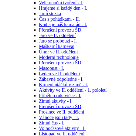
Velikonoční tvoření - I.
Hrajeme si každý den - I.
Jarní stezka
Čas s pohádkami - II.
Kniha je náš kamarád - I.
Přerušení provozu ŠD
Jaro ve II. oddělení
Jaro se probouzí - I.
Maškarní karneval
Únor ve II. oddělení
Moderní technologie
Přerušení provozu ŠD
Masopust - I.
Leden ve II. oddělení
Zábavné odpoledne - I.
Krmení ptáčků v zimě - I.
Aktivity ve II. oddělení - 1. pololetí
Příběh o rukavičce - I.
Zimní aktivity - I.
Přerušení provozu ŠD
Prosinec ve II. oddělení
Vánoce jsou tady - I.
Zimní čas - l.
Volnočasové aktivity - I.
Listopad ve II. oddělení