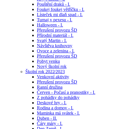
Pouštění draků - I.
Foukej foukej větříčku - I.
Lísteček mi dlaň spad - I.
Turnaj v pexesu - I.
Halloween - I.
Přerušení provozu ŠD
Přírodní materiál - I.
Svatý Martin - I.
Návštěva knihovny
Ovoce a zelenina - I.
Přerušení provozu ŠD
Pobyt venku
Nový školní rok
Školní rok 2022⁄2023
Venkovní aktivity
Přerušení provozu ŠD
Ranní družina
Červen - Počasí a pranostiky - I.
Z pohádky do pohádky
Deskové hry - I.
Rodina a domov - I.
Maminka má svátek - I.
Duben - II.
Čáry máry - I.
Den Země - I.