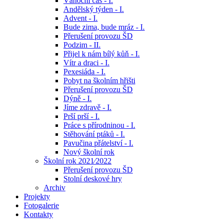
Vánoční čas - I.
Andělský týden - I.
Advent - I.
Bude zima, bude mráz - I.
Přerušení provozu ŠD
Podzim - II.
Přijel k nám bílý kůň - I.
Vítr a draci - I.
Pexesiáda - I.
Pobyt na školním hřišti
Přerušení provozu ŠD
Dýně - I.
Jíme zdravě - I.
Prší prší - I.
Práce s přírodninou - I.
Stěhování ptáků - I.
Pavučina přátelství - I.
Nový školní rok
Školní rok 2021⁄2022
Přerušení provozu ŠD
Stolní deskové hry
Archiv
Projekty
Fotogalerie
Kontakty