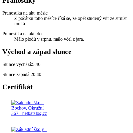
Pranostiky
Pranostika na akt. měsíc
Z počátku toho měsíce říká se, že opět studený vítr ze strnišť
fouká.
Pranostika na akt. den
Málo plodů v srpnu, málo včel z jara.
Východ a západ slunce
Slunce vychází:
5:46
Slunce zapadá:
20:40
Certifikát