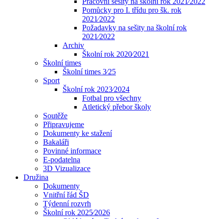
Pracovní sešity na školní rok 2021⁄2022
Pomůcky pro I. třídu pro šk. rok
2021⁄2022
Požadavky na sešity na školní rok
2021⁄2022
Archiv
Školní rok 2020⁄2021
Školní times
Školní times 3⁄25
Sport
Školní rok 2023⁄2024
Fotbal pro všechny
Atletický přebor školy
Soutěže
Připravujeme
Dokumenty ke stažení
Bakaláři
Povinné informace
E-podatelna
3D Vizualizace
Družina
Dokumenty
Vnitřní řád ŠD
Týdenní rozvrh
Školní rok 2025⁄2026