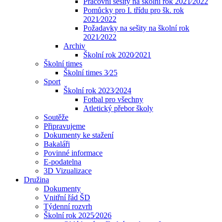
Pracovní sešity na školní rok 2021⁄2022
Pomůcky pro I. třídu pro šk. rok
2021⁄2022
Požadavky na sešity na školní rok
2021⁄2022
Archiv
Školní rok 2020⁄2021
Školní times
Školní times 3⁄25
Sport
Školní rok 2023⁄2024
Fotbal pro všechny
Atletický přebor školy
Soutěže
Připravujeme
Dokumenty ke stažení
Bakaláři
Povinné informace
E-podatelna
3D Vizualizace
Družina
Dokumenty
Vnitřní řád ŠD
Týdenní rozvrh
Školní rok 2025⁄2026