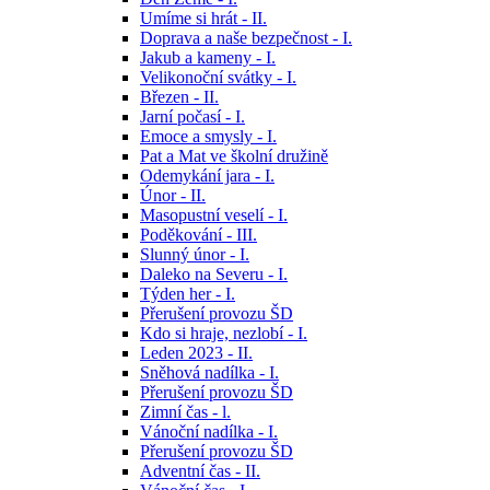
Umíme si hrát - II.
Doprava a naše bezpečnost - I.
Jakub a kameny - I.
Velikonoční svátky - I.
Březen - II.
Jarní počasí - I.
Emoce a smysly - I.
Pat a Mat ve školní družině
Odemykání jara - I.
Únor - II.
Masopustní veselí - I.
Poděkování - III.
Slunný únor - I.
Daleko na Severu - I.
Týden her - I.
Přerušení provozu ŠD
Kdo si hraje, nezlobí - I.
Leden 2023 - II.
Sněhová nadílka - I.
Přerušení provozu ŠD
Zimní čas - l.
Vánoční nadílka - I.
Přerušení provozu ŠD
Adventní čas - II.