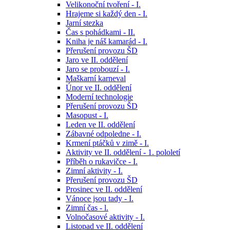
Velikonoční tvoření - I.
Hrajeme si každý den - I.
Jarní stezka
Čas s pohádkami - II.
Kniha je náš kamarád - I.
Přerušení provozu ŠD
Jaro ve II. oddělení
Jaro se probouzí - I.
Maškarní karneval
Únor ve II. oddělení
Moderní technologie
Přerušení provozu ŠD
Masopust - I.
Leden ve II. oddělení
Zábavné odpoledne - I.
Krmení ptáčků v zimě - I.
Aktivity ve II. oddělení - 1. pololetí
Příběh o rukavičce - I.
Zimní aktivity - I.
Přerušení provozu ŠD
Prosinec ve II. oddělení
Vánoce jsou tady - I.
Zimní čas - l.
Volnočasové aktivity - I.
Listopad ve II. oddělení