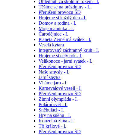
Ohlédnutí za školním rokem - I.
Těšíme se na prázdniny - I.
Přerušení provozu ŠD
Hrajeme si každý den - I.
Domov a rodina - I.
Moje maminka - I.
Čarodějnice - I.
Planeta Země má svátek - I.
Veselá kytara
Integrovaný záchranný kruh - I.
Hrajeme si celý rok - I.
Velikonoce - jarní svátek - I.
Přerušení provozu ŠD
Naše smysly - I.
Jarní stezka
Vítáme jaro - I.
Karnevalové veselí - I.
Přerušení provozu ŠD
Zimní olympiáda - I.
Polární svět - I.
Sněhuláci - I.
Hry na sněhu - I.
Kouzelná zima - I.
Tři králové - I.
Přerušení provozu ŠD