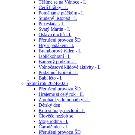
Těšíme se na Vánoce - I.
Čertí hrátky - I.
Pomáháme ptáčkům - I.
Studený listopad - I.
Pexesiáda - I.
Svatý Martin - I.
Oslava duchů - I.
Přerušení provozu ŠD
Hry s padákem - I.
Bramborový týden - I.
Jablíčkohraní - I.
Barevný podzim - I.
Volnočasové klidové aktivity - I.
Podzimní tvoření - I.
Babí léto - I.
Školní rok 2024⁄2025
Přerušení provozu ŠD
Hrajeme si celý rok - II.
Z pohádky do pohádky - I.
Dětský den
Kdo si hraje, nezlobí - I.
Člověče nezlob se
Moje rodina - I.
Čarodějnice - I.
Přerušení provozu ŠD