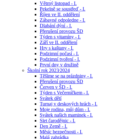
Větrný listopad - I.
Pekelně se soustřeď - I.
Říjen ve II. oddělení
Zábavné odpoledne - I.
Dlabání dýní - I.
Přerušení provozu ŠD
Týden s vitamíny - I.
Září ve II. oddělení
Hry s kaštany - I.
Podzimní počasí - I.
Podzimní tvoření - I.
První dny v družině
Školní rok 2023⁄2024
Těšíme se na prázdniny - I.
Přerušení provozu ŠD
Červen v ŠD - I.
Týden s Večerníčkem - I.
Svátek dětí
Turnaj v deskových hrách - I.
Moje rodina, můj dům - I.
Svátek našich maminek - I.
Slet čarodějnic - I.
Den Země - I.
Měsíc bezpečnosti - I.
Malá zahrádka