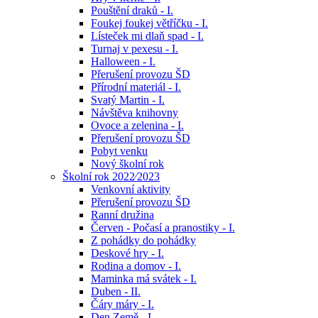
Pouštění draků - I.
Foukej foukej větříčku - I.
Lísteček mi dlaň spad - I.
Turnaj v pexesu - I.
Halloween - I.
Přerušení provozu ŠD
Přírodní materiál - I.
Svatý Martin - I.
Návštěva knihovny
Ovoce a zelenina - I.
Přerušení provozu ŠD
Pobyt venku
Nový školní rok
Školní rok 2022⁄2023
Venkovní aktivity
Přerušení provozu ŠD
Ranní družina
Červen - Počasí a pranostiky - I.
Z pohádky do pohádky
Deskové hry - I.
Rodina a domov - I.
Maminka má svátek - I.
Duben - II.
Čáry máry - I.
Den Země - I.