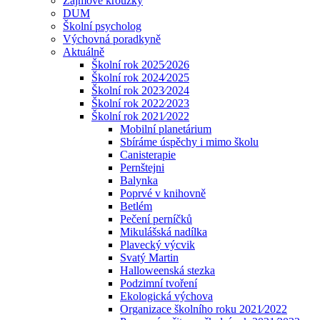
Zájmové kroužky
DUM
Školní psycholog
Výchovná poradkyně
Aktuálně
Školní rok 2025⁄2026
Školní rok 2024⁄2025
Školní rok 2023⁄2024
Školní rok 2022⁄2023
Školní rok 2021⁄2022
Mobilní planetárium
Sbíráme úspěchy i mimo školu
Canisterapie
Pernštejni
Balynka
Poprvé v knihovně
Betlém
Pečení perníčků
Mikulášská nadílka
Plavecký výcvik
Svatý Martin
Halloweenská stezka
Podzimní tvoření
Ekologická výchova
Organizace školního roku 2021⁄2022