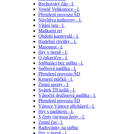
Bochovský čáp - I.
Veselé Velikonoce - I.
Přerušení provozu ŠD
Návštěva knihovny - I.
Vítání jara - I.
Maškarní rej
Období karnevalů - I.
Hudební chvilky - I.
Masopust - I.
Hry v herně - I.
O rukavičce - I.
Sněhuláci bez sněhu - I.
Sněhová nadílka - I.
Přerušení provozu ŠD
Krmení ptáčků - I.
Zimní sporty - I.
Svátek Tří králů - I.
Vánoční družinová nadílka - I.
Přerušení provozu ŠD
Vánoce Vánoce přicházejí - I.
Hry s padákem - I.
S čerty (ne)jsou žerty - I.
Zimní čas - l.
Radovánky na sněhu
Hry v herně - I.