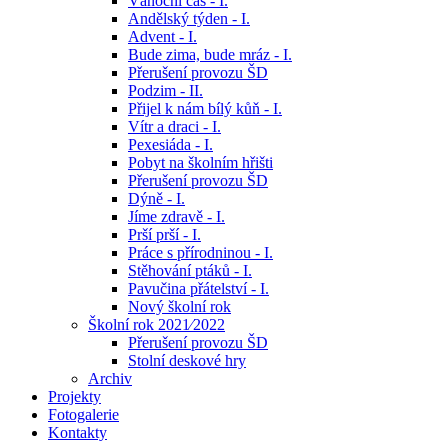
Vánoční čas - I.
Andělský týden - I.
Advent - I.
Bude zima, bude mráz - I.
Přerušení provozu ŠD
Podzim - II.
Přijel k nám bílý kůň - I.
Vítr a draci - I.
Pexesiáda - I.
Pobyt na školním hřišti
Přerušení provozu ŠD
Dýně - I.
Jíme zdravě - I.
Prší prší - I.
Práce s přírodninou - I.
Stěhování ptáků - I.
Pavučina přátelství - I.
Nový školní rok
Školní rok 2021⁄2022
Přerušení provozu ŠD
Stolní deskové hry
Archiv
Projekty
Fotogalerie
Kontakty