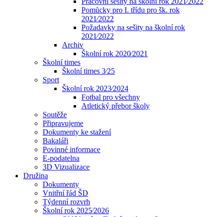
Pracovní sešity na školní rok 2021⁄2022
Pomůcky pro I. třídu pro šk. rok
2021⁄2022
Požadavky na sešity na školní rok
2021⁄2022
Archiv
Školní rok 2020⁄2021
Školní times
Školní times 3⁄25
Sport
Školní rok 2023⁄2024
Fotbal pro všechny
Atletický přebor školy
Soutěže
Připravujeme
Dokumenty ke stažení
Bakaláři
Povinné informace
E-podatelna
3D Vizualizace
Družina
Dokumenty
Vnitřní řád ŠD
Týdenní rozvrh
Školní rok 2025⁄2026