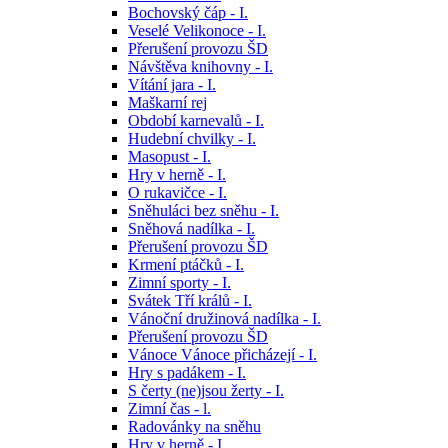
Bochovský čáp - I.
Veselé Velikonoce - I.
Přerušení provozu ŠD
Návštěva knihovny - I.
Vítání jara - I.
Maškarní rej
Období karnevalů - I.
Hudební chvilky - I.
Masopust - I.
Hry v herně - I.
O rukavičce - I.
Sněhuláci bez sněhu - I.
Sněhová nadílka - I.
Přerušení provozu ŠD
Krmení ptáčků - I.
Zimní sporty - I.
Svátek Tří králů - I.
Vánoční družinová nadílka - I.
Přerušení provozu ŠD
Vánoce Vánoce přicházejí - I.
Hry s padákem - I.
S čerty (ne)jsou žerty - I.
Zimní čas - l.
Radovánky na sněhu
Hry v herně - I.