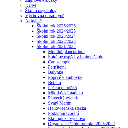
Zájmové kroužky
DUM
Školní psycholog
Výchovná poradkyně
Aktuálně
Školní rok 2025⁄2026
Školní rok 2024⁄2025
Školní rok 2023⁄2024
Školní rok 2022⁄2023
Školní rok 2021⁄2022
Mobilní planetárium
Sbíráme úspěchy i mimo školu
Canisterapie
Pernštejni
Balynka
Poprvé v knihovně
Betlém
Pečení perníčků
Mikulášská nadílka
Plavecký výcvik
Svatý Martin
Halloweenská stezka
Podzimní tvoření
Ekologická výchova
Organizace školního roku 2021⁄2022