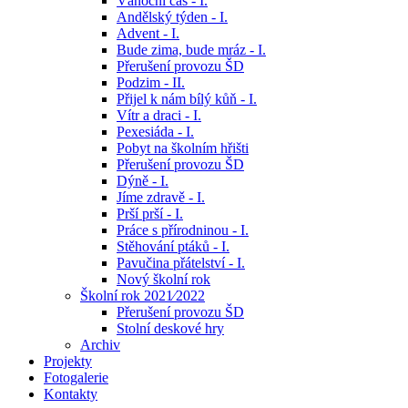
Vánoční čas - I.
Andělský týden - I.
Advent - I.
Bude zima, bude mráz - I.
Přerušení provozu ŠD
Podzim - II.
Přijel k nám bílý kůň - I.
Vítr a draci - I.
Pexesiáda - I.
Pobyt na školním hřišti
Přerušení provozu ŠD
Dýně - I.
Jíme zdravě - I.
Prší prší - I.
Práce s přírodninou - I.
Stěhování ptáků - I.
Pavučina přátelství - I.
Nový školní rok
Školní rok 2021⁄2022
Přerušení provozu ŠD
Stolní deskové hry
Archiv
Projekty
Fotogalerie
Kontakty