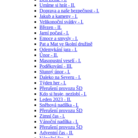
Umíme si hrát - II.
Doprava a naše bezpečnost - I.
Jakub a kameny - I.
Velikonoční svátky - I.
Březen - II.
Jarní počasí - I.
Emoce a smysly - I.
Pat a Mat ve školní družině
Odemykání jara - I.
Únor - II.
Masopustní veselí - I.
Poděkování - III.
Slunný únor - I.
Daleko na Severu - I.
Týden her - I.
Přerušení provozu ŠD
Kdo si hraje, nezlobí - I.
Leden 2023 - II.
Sněhová nadílka - I.
Přerušení provozu ŠD
Zimní čas - l.
Vánoční nadílka - I.
Přerušení provozu ŠD
Adventní čas - II.