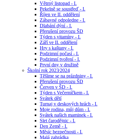
Větrný listopad - I.
Pekelně se soustřeď - I.
Říjen ve II. oddělení
Zábavné odpoledne - I.
Dlabání dýní - I.
Přerušení provozu ŠD
Týden s vitamíny - I.
Září ve II. oddělení
Hry s kaštany - I.
Podzimní počasí - I.
Podzimní tvoření - I.
První dny v družině
Školní rok 2023⁄2024
Těšíme se na prázdniny - I.
Přerušení provozu ŠD
Červen v ŠD - I.
Týden s Večerníčkem - I.
Svátek dětí
Turnaj v deskových hrách - I.
Moje rodina, můj dům - I.
Svátek našich maminek - I.
Slet čarodějnic - I.
Den Země - I.
Měsíc bezpečnosti - I.
Malá zahrádka