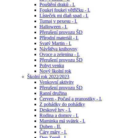
Pouštění draků - I.
Foukej foukej větříčku - I.
Lísteček mi dlaň spad - I.
Turnaj v pexesu - I.
Halloween - I.
Přerušení provozu ŠD
Přírodní materiál - I.
Svatý Martin - I.
Návštěva knihovny
Ovoce a zelenina - I.
Přerušení provozu ŠD
Pobyt venku
Nový školní rok
Školní rok 2022⁄2023
Venkovní aktivity
Přerušení provozu ŠD
Ranní družina
Červen - Počasí a pranostiky - I.
Z pohádky do pohádky
Deskové hry - I.
Rodina a domov - I.
Maminka má svátek - I.
Duben - II.
Čáry máry - I.
Den Země - I.