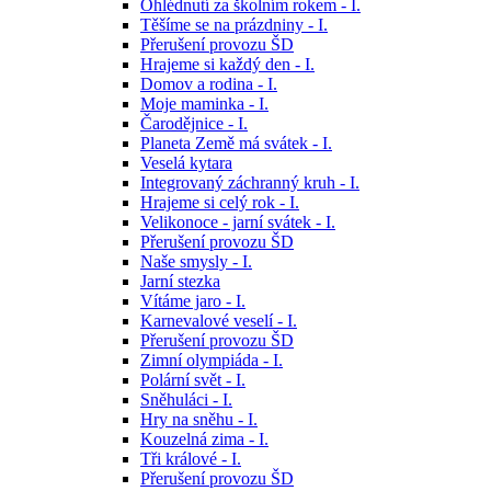
Ohlédnutí za školním rokem - I.
Těšíme se na prázdniny - I.
Přerušení provozu ŠD
Hrajeme si každý den - I.
Domov a rodina - I.
Moje maminka - I.
Čarodějnice - I.
Planeta Země má svátek - I.
Veselá kytara
Integrovaný záchranný kruh - I.
Hrajeme si celý rok - I.
Velikonoce - jarní svátek - I.
Přerušení provozu ŠD
Naše smysly - I.
Jarní stezka
Vítáme jaro - I.
Karnevalové veselí - I.
Přerušení provozu ŠD
Zimní olympiáda - I.
Polární svět - I.
Sněhuláci - I.
Hry na sněhu - I.
Kouzelná zima - I.
Tři králové - I.
Přerušení provozu ŠD