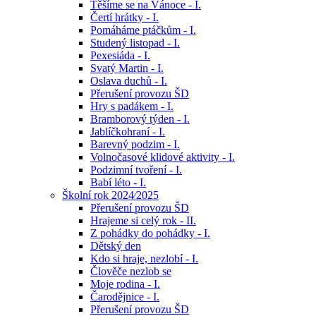
Těšíme se na Vánoce - I.
Čertí hrátky - I.
Pomáháme ptáčkům - I.
Studený listopad - I.
Pexesiáda - I.
Svatý Martin - I.
Oslava duchů - I.
Přerušení provozu ŠD
Hry s padákem - I.
Bramborový týden - I.
Jablíčkohraní - I.
Barevný podzim - I.
Volnočasové klidové aktivity - I.
Podzimní tvoření - I.
Babí léto - I.
Školní rok 2024⁄2025
Přerušení provozu ŠD
Hrajeme si celý rok - II.
Z pohádky do pohádky - I.
Dětský den
Kdo si hraje, nezlobí - I.
Člověče nezlob se
Moje rodina - I.
Čarodějnice - I.
Přerušení provozu ŠD