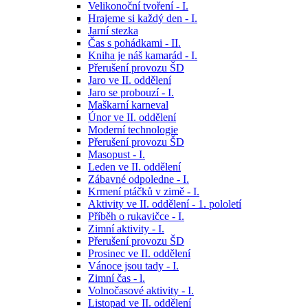
Velikonoční tvoření - I.
Hrajeme si každý den - I.
Jarní stezka
Čas s pohádkami - II.
Kniha je náš kamarád - I.
Přerušení provozu ŠD
Jaro ve II. oddělení
Jaro se probouzí - I.
Maškarní karneval
Únor ve II. oddělení
Moderní technologie
Přerušení provozu ŠD
Masopust - I.
Leden ve II. oddělení
Zábavné odpoledne - I.
Krmení ptáčků v zimě - I.
Aktivity ve II. oddělení - 1. pololetí
Příběh o rukavičce - I.
Zimní aktivity - I.
Přerušení provozu ŠD
Prosinec ve II. oddělení
Vánoce jsou tady - I.
Zimní čas - l.
Volnočasové aktivity - I.
Listopad ve II. oddělení