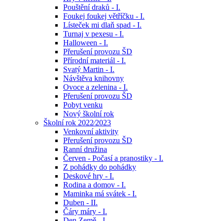
Pouštění draků - I.
Foukej foukej větříčku - I.
Lísteček mi dlaň spad - I.
Turnaj v pexesu - I.
Halloween - I.
Přerušení provozu ŠD
Přírodní materiál - I.
Svatý Martin - I.
Návštěva knihovny
Ovoce a zelenina - I.
Přerušení provozu ŠD
Pobyt venku
Nový školní rok
Školní rok 2022⁄2023
Venkovní aktivity
Přerušení provozu ŠD
Ranní družina
Červen - Počasí a pranostiky - I.
Z pohádky do pohádky
Deskové hry - I.
Rodina a domov - I.
Maminka má svátek - I.
Duben - II.
Čáry máry - I.
Den Země - I.