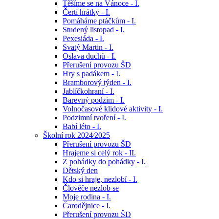
Těšíme se na Vánoce - I.
Čertí hrátky - I.
Pomáháme ptáčkům - I.
Studený listopad - I.
Pexesiáda - I.
Svatý Martin - I.
Oslava duchů - I.
Přerušení provozu ŠD
Hry s padákem - I.
Bramborový týden - I.
Jablíčkohraní - I.
Barevný podzim - I.
Volnočasové klidové aktivity - I.
Podzimní tvoření - I.
Babí léto - I.
Školní rok 2024⁄2025
Přerušení provozu ŠD
Hrajeme si celý rok - II.
Z pohádky do pohádky - I.
Dětský den
Kdo si hraje, nezlobí - I.
Člověče nezlob se
Moje rodina - I.
Čarodějnice - I.
Přerušení provozu ŠD