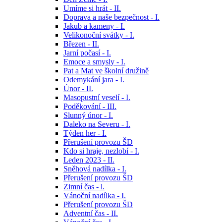
Umíme si hrát - II.
Doprava a naše bezpečnost - I.
Jakub a kameny - I.
Velikonoční svátky - I.
Březen - II.
Jarní počasí - I.
Emoce a smysly - I.
Pat a Mat ve školní družině
Odemykání jara - I.
Únor - II.
Masopustní veselí - I.
Poděkování - III.
Slunný únor - I.
Daleko na Severu - I.
Týden her - I.
Přerušení provozu ŠD
Kdo si hraje, nezlobí - I.
Leden 2023 - II.
Sněhová nadílka - I.
Přerušení provozu ŠD
Zimní čas - l.
Vánoční nadílka - I.
Přerušení provozu ŠD
Adventní čas - II.