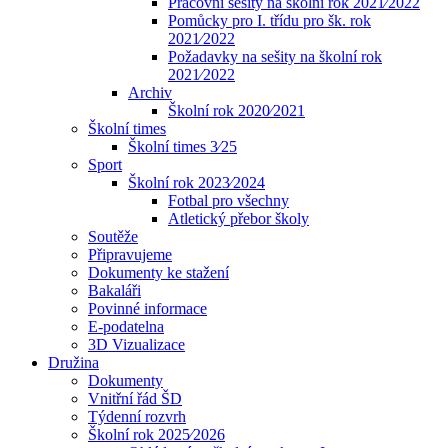
Pracovní sešity na školní rok 2021⁄2022
Pomůcky pro I. třídu pro šk. rok
2021⁄2022
Požadavky na sešity na školní rok
2021⁄2022
Archiv
Školní rok 2020⁄2021
Školní times
Školní times 3⁄25
Sport
Školní rok 2023⁄2024
Fotbal pro všechny
Atletický přebor školy
Soutěže
Připravujeme
Dokumenty ke stažení
Bakaláři
Povinné informace
E-podatelna
3D Vizualizace
Družina
Dokumenty
Vnitřní řád ŠD
Týdenní rozvrh
Školní rok 2025⁄2026