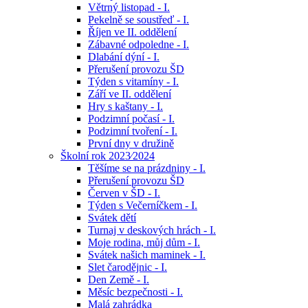
Větrný listopad - I.
Pekelně se soustřeď - I.
Říjen ve II. oddělení
Zábavné odpoledne - I.
Dlabání dýní - I.
Přerušení provozu ŠD
Týden s vitamíny - I.
Září ve II. oddělení
Hry s kaštany - I.
Podzimní počasí - I.
Podzimní tvoření - I.
První dny v družině
Školní rok 2023⁄2024
Těšíme se na prázdniny - I.
Přerušení provozu ŠD
Červen v ŠD - I.
Týden s Večerníčkem - I.
Svátek dětí
Turnaj v deskových hrách - I.
Moje rodina, můj dům - I.
Svátek našich maminek - I.
Slet čarodějnic - I.
Den Země - I.
Měsíc bezpečnosti - I.
Malá zahrádka