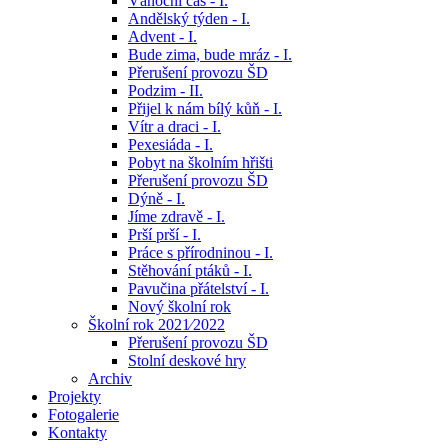
Vánoční čas - I.
Andělský týden - I.
Advent - I.
Bude zima, bude mráz - I.
Přerušení provozu ŠD
Podzim - II.
Přijel k nám bílý kůň - I.
Vítr a draci - I.
Pexesiáda - I.
Pobyt na školním hřišti
Přerušení provozu ŠD
Dýně - I.
Jíme zdravě - I.
Prší prší - I.
Práce s přírodninou - I.
Stěhování ptáků - I.
Pavučina přátelství - I.
Nový školní rok
Školní rok 2021⁄2022
Přerušení provozu ŠD
Stolní deskové hry
Archiv
Projekty
Fotogalerie
Kontakty