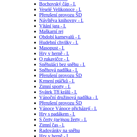
Bochovský čáp - I.
Veselé Velikonoce - I.
Přerušení provozu ŠD
Návštěva knihovny - I.
Vítání jara - I.
Maškarní rej
Období karnevalů - I.
Hudební chvilky - I.
Masopust - I.
Hry v herně - I.
O rukavičce - I.
Sněhuláci bez sněhu - I.
Sněhová nadílka - I.
Přerušení provozu ŠD
Krmení ptáčků - I.
Zimní sporty - I.
Svátek Tří králů - I.
Vánoční družinová nadílka - I.
Přerušení provozu ŠD
Vánoce Vánoce přicházejí - I.
Hry s padákem - I.
S čerty (ne)jsou žerty - I.
Zimní čas - l.
Radovánky na sněhu
Hry v herně - I.