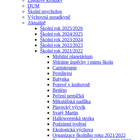
Zájmové kroužky
DUM
Školní psycholog
Výchovná poradkyně
Aktuálně
Školní rok 2025⁄2026
Školní rok 2024⁄2025
Školní rok 2023⁄2024
Školní rok 2022⁄2023
Školní rok 2021⁄2022
Mobilní planetárium
Sbíráme úspěchy i mimo školu
Canisterapie
Pernštejni
Balynka
Poprvé v knihovně
Betlém
Pečení perníčků
Mikulášská nadílka
Plavecký výcvik
Svatý Martin
Halloweenská stezka
Podzimní tvoření
Ekologická výchova
Organizace školního roku 2021⁄2022