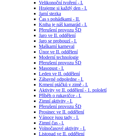
Velikonoční tvoření - I.
Hrajeme si každý den - I.
Jarní stezka
Čas s pohádkami - II.
Kniha je náš kamarád - I.
Přerušení provozu ŠD
Jaro ve II. oddělení
Jaro se probouzí - I.
Maškarní karneval
Únor ve II. oddělení
Moderní technologie
Přerušení provozu ŠD
Masopust - I.
Leden ve II. oddělení
Zábavné odpoledne - I.
Krmení ptáčků v zimě - I.
Aktivity ve II. oddělení - 1. pololetí
Příběh o rukavičce - I.
Zimní aktivity - I.
Přerušení provozu ŠD
Prosinec ve II. oddělení
Vánoce jsou tady - I.
Zimní čas - l.
Volnočasové aktivity - I.
Listopad ve II. oddělení