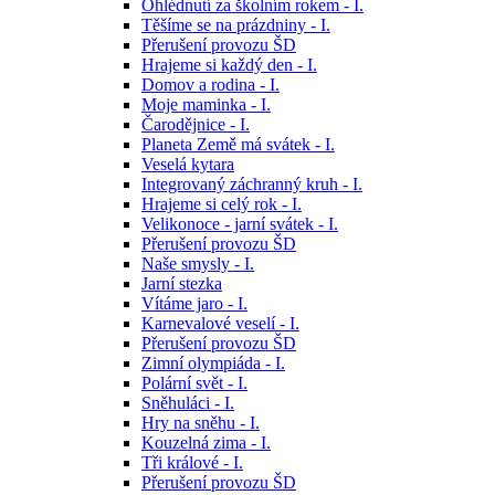
Ohlédnutí za školním rokem - I.
Těšíme se na prázdniny - I.
Přerušení provozu ŠD
Hrajeme si každý den - I.
Domov a rodina - I.
Moje maminka - I.
Čarodějnice - I.
Planeta Země má svátek - I.
Veselá kytara
Integrovaný záchranný kruh - I.
Hrajeme si celý rok - I.
Velikonoce - jarní svátek - I.
Přerušení provozu ŠD
Naše smysly - I.
Jarní stezka
Vítáme jaro - I.
Karnevalové veselí - I.
Přerušení provozu ŠD
Zimní olympiáda - I.
Polární svět - I.
Sněhuláci - I.
Hry na sněhu - I.
Kouzelná zima - I.
Tři králové - I.
Přerušení provozu ŠD