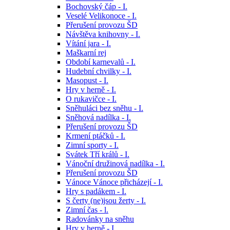
Bochovský čáp - I.
Veselé Velikonoce - I.
Přerušení provozu ŠD
Návštěva knihovny - I.
Vítání jara - I.
Maškarní rej
Období karnevalů - I.
Hudební chvilky - I.
Masopust - I.
Hry v herně - I.
O rukavičce - I.
Sněhuláci bez sněhu - I.
Sněhová nadílka - I.
Přerušení provozu ŠD
Krmení ptáčků - I.
Zimní sporty - I.
Svátek Tří králů - I.
Vánoční družinová nadílka - I.
Přerušení provozu ŠD
Vánoce Vánoce přicházejí - I.
Hry s padákem - I.
S čerty (ne)jsou žerty - I.
Zimní čas - l.
Radovánky na sněhu
Hry v herně - I.