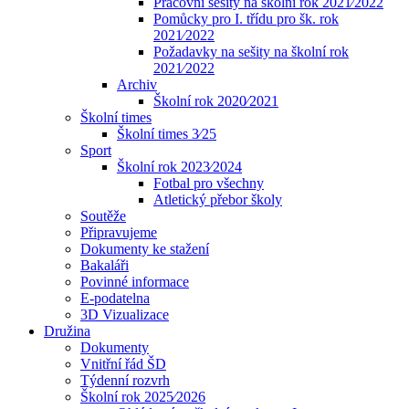
Pracovní sešity na školní rok 2021⁄2022
Pomůcky pro I. třídu pro šk. rok
2021⁄2022
Požadavky na sešity na školní rok
2021⁄2022
Archiv
Školní rok 2020⁄2021
Školní times
Školní times 3⁄25
Sport
Školní rok 2023⁄2024
Fotbal pro všechny
Atletický přebor školy
Soutěže
Připravujeme
Dokumenty ke stažení
Bakaláři
Povinné informace
E-podatelna
3D Vizualizace
Družina
Dokumenty
Vnitřní řád ŠD
Týdenní rozvrh
Školní rok 2025⁄2026