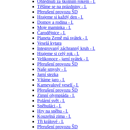
Ohlédnutí za školním rokem - I.
Těšíme se na prázdniny - I.
Přerušení provozu ŠD
Hrajeme si každý den - I.
Domov a rodina - I.
Moje maminka - I.
Čarodějnice - I.
Planeta Země má svátek - I.
Veselá kytara
Integrovaný záchranný kruh - I.
Hrajeme si celý rok - I.
Velikonoce - jarní svátek - I.
Přerušení provozu ŠD
Naše smysly - I.
Jarní stezka
Vítáme jaro - I.
Karnevalové veselí - I.
Přerušení provozu ŠD
Zimní olympiáda - I.
Polární svět - I.
Sněhuláci - I.
Hry na sněhu - I.
Kouzelná zima - I.
Tři králové - I.
Přerušení provozu ŠD