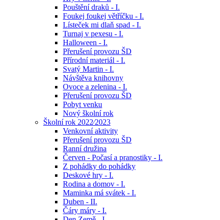
Pouštění draků - I.
Foukej foukej větříčku - I.
Lísteček mi dlaň spad - I.
Turnaj v pexesu - I.
Halloween - I.
Přerušení provozu ŠD
Přírodní materiál - I.
Svatý Martin - I.
Návštěva knihovny
Ovoce a zelenina - I.
Přerušení provozu ŠD
Pobyt venku
Nový školní rok
Školní rok 2022⁄2023
Venkovní aktivity
Přerušení provozu ŠD
Ranní družina
Červen - Počasí a pranostiky - I.
Z pohádky do pohádky
Deskové hry - I.
Rodina a domov - I.
Maminka má svátek - I.
Duben - II.
Čáry máry - I.
Den Země - I.