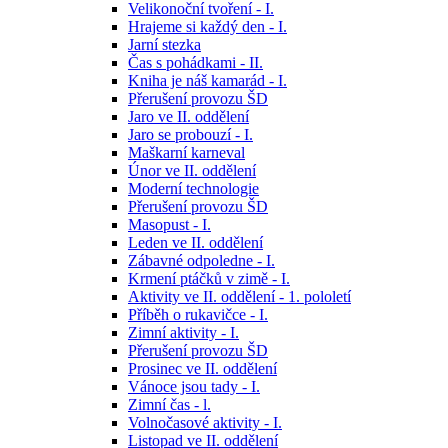
Velikonoční tvoření - I.
Hrajeme si každý den - I.
Jarní stezka
Čas s pohádkami - II.
Kniha je náš kamarád - I.
Přerušení provozu ŠD
Jaro ve II. oddělení
Jaro se probouzí - I.
Maškarní karneval
Únor ve II. oddělení
Moderní technologie
Přerušení provozu ŠD
Masopust - I.
Leden ve II. oddělení
Zábavné odpoledne - I.
Krmení ptáčků v zimě - I.
Aktivity ve II. oddělení - 1. pololetí
Příběh o rukavičce - I.
Zimní aktivity - I.
Přerušení provozu ŠD
Prosinec ve II. oddělení
Vánoce jsou tady - I.
Zimní čas - l.
Volnočasové aktivity - I.
Listopad ve II. oddělení