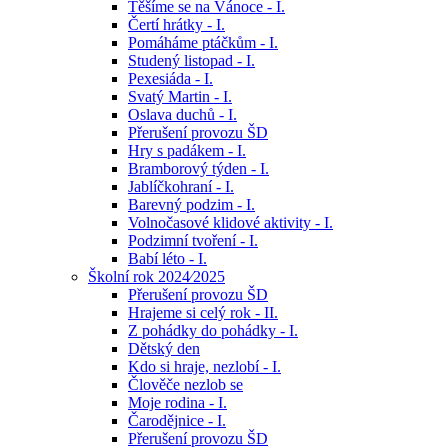
Těšíme se na Vánoce - I.
Čertí hrátky - I.
Pomáháme ptáčkům - I.
Studený listopad - I.
Pexesiáda - I.
Svatý Martin - I.
Oslava duchů - I.
Přerušení provozu ŠD
Hry s padákem - I.
Bramborový týden - I.
Jablíčkohraní - I.
Barevný podzim - I.
Volnočasové klidové aktivity - I.
Podzimní tvoření - I.
Babí léto - I.
Školní rok 2024⁄2025
Přerušení provozu ŠD
Hrajeme si celý rok - II.
Z pohádky do pohádky - I.
Dětský den
Kdo si hraje, nezlobí - I.
Člověče nezlob se
Moje rodina - I.
Čarodějnice - I.
Přerušení provozu ŠD