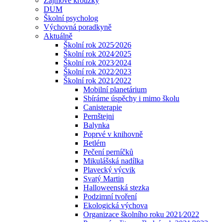
Zájmové kroužky
DUM
Školní psycholog
Výchovná poradkyně
Aktuálně
Školní rok 2025⁄2026
Školní rok 2024⁄2025
Školní rok 2023⁄2024
Školní rok 2022⁄2023
Školní rok 2021⁄2022
Mobilní planetárium
Sbíráme úspěchy i mimo školu
Canisterapie
Pernštejni
Balynka
Poprvé v knihovně
Betlém
Pečení perníčků
Mikulášská nadílka
Plavecký výcvik
Svatý Martin
Halloweenská stezka
Podzimní tvoření
Ekologická výchova
Organizace školního roku 2021⁄2022