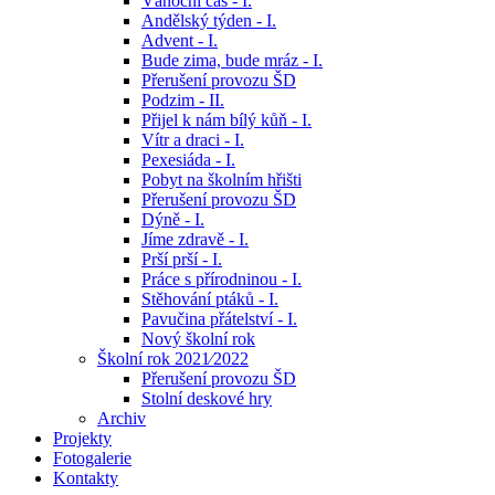
Vánoční čas - I.
Andělský týden - I.
Advent - I.
Bude zima, bude mráz - I.
Přerušení provozu ŠD
Podzim - II.
Přijel k nám bílý kůň - I.
Vítr a draci - I.
Pexesiáda - I.
Pobyt na školním hřišti
Přerušení provozu ŠD
Dýně - I.
Jíme zdravě - I.
Prší prší - I.
Práce s přírodninou - I.
Stěhování ptáků - I.
Pavučina přátelství - I.
Nový školní rok
Školní rok 2021⁄2022
Přerušení provozu ŠD
Stolní deskové hry
Archiv
Projekty
Fotogalerie
Kontakty