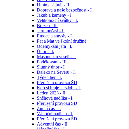
Umíme si hrát - II.
Doprava a naše bezpečnost - I.
Jakub a kameny - I.
Velikonoční svátky - I.
Březen - II.
Jarní počasí - I.
Emoce a smysly - I.
Pat a Mat ve školní družině
Odemykání jara - I.
Únor - II.
Masopustní veselí - I.
Poděkování - III.
Slunný únor - I.
Daleko na Severu - I.
Týden her - I.
Přerušení provozu ŠD
Kdo si hraje, nezlobí - I.
Leden 2023 - II.
Sněhová nadílka - I.
Přerušení provozu ŠD
Zimní čas - l.
Vánoční nadílka - I.
Přerušení provozu ŠD
Adventní čas - II.