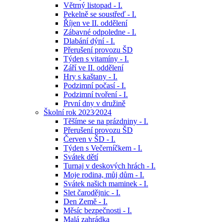
Větrný listopad - I.
Pekelně se soustřeď - I.
Říjen ve II. oddělení
Zábavné odpoledne - I.
Dlabání dýní - I.
Přerušení provozu ŠD
Týden s vitamíny - I.
Září ve II. oddělení
Hry s kaštany - I.
Podzimní počasí - I.
Podzimní tvoření - I.
První dny v družině
Školní rok 2023⁄2024
Těšíme se na prázdniny - I.
Přerušení provozu ŠD
Červen v ŠD - I.
Týden s Večerníčkem - I.
Svátek dětí
Turnaj v deskových hrách - I.
Moje rodina, můj dům - I.
Svátek našich maminek - I.
Slet čarodějnic - I.
Den Země - I.
Měsíc bezpečnosti - I.
Malá zahrádka