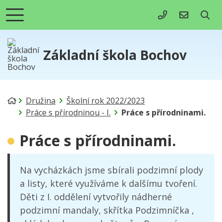
+420 731 495 0
info@zsbo
Základní škola Bochov
Úvodní stránka
Družina
Školní rok 2022/2023
Práce s přírodninou - I.
Práce s přírodninami.
Práce s přírodninami.
Na vycházkách jsme sbírali podzimní plody
a listy, které využíváme k dalšímu tvoření.
Děti z I. oddělení vytvořily nádherné
podzimní mandaly, skřítka Podzimníčka ,