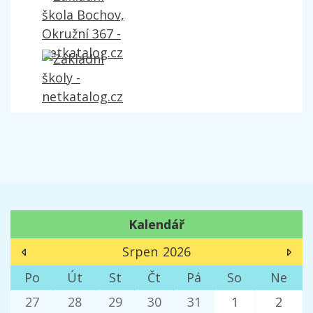
Kalendář
Srpen
2026
Po
Út
St
Čt
Pá
So
Ne
27
28
29
30
31
1
2