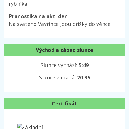
rybníka.
Pranostika na akt. den
Na svatého Vavřince jdou oříšky do věnce.
Východ a západ slunce
Slunce vychází:
5:49
Slunce zapadá:
20:36
Certifikát