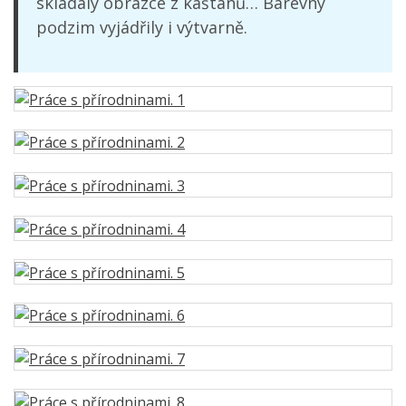
skládaly obrazce z kaštanů… Barevný
podzim vyjádřily i výtvarně.