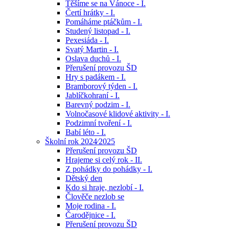
Těšíme se na Vánoce - I.
Čertí hrátky - I.
Pomáháme ptáčkům - I.
Studený listopad - I.
Pexesiáda - I.
Svatý Martin - I.
Oslava duchů - I.
Přerušení provozu ŠD
Hry s padákem - I.
Bramborový týden - I.
Jablíčkohraní - I.
Barevný podzim - I.
Volnočasové klidové aktivity - I.
Podzimní tvoření - I.
Babí léto - I.
Školní rok 2024⁄2025
Přerušení provozu ŠD
Hrajeme si celý rok - II.
Z pohádky do pohádky - I.
Dětský den
Kdo si hraje, nezlobí - I.
Člověče nezlob se
Moje rodina - I.
Čarodějnice - I.
Přerušení provozu ŠD