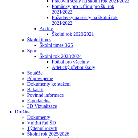
Pracovní sešity na školní rok 2021⁄2022
Pomůcky pro I. třídu pro šk. rok
2021⁄2022
Požadavky na sešity na školní rok
2021⁄2022
Archiv
Školní rok 2020⁄2021
Školní times
Školní times 3⁄25
Sport
Školní rok 2023⁄2024
Fotbal pro všechny
Atletický přebor školy
Soutěže
Připravujeme
Dokumenty ke stažení
Bakaláři
Povinné informace
E-podatelna
3D Vizualizace
Družina
Dokumenty
Vnitřní řád ŠD
Týdenní rozvrh
Školní rok 2025⁄2026