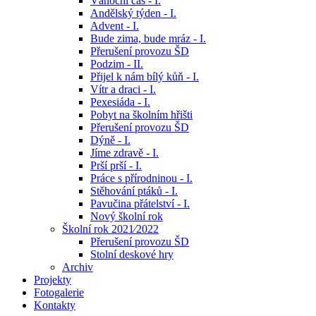
Vánoční čas - I.
Andělský týden - I.
Advent - I.
Bude zima, bude mráz - I.
Přerušení provozu ŠD
Podzim - II.
Přijel k nám bílý kůň - I.
Vítr a draci - I.
Pexesiáda - I.
Pobyt na školním hřišti
Přerušení provozu ŠD
Dýně - I.
Jíme zdravě - I.
Prší prší - I.
Práce s přírodninou - I.
Stěhování ptáků - I.
Pavučina přátelství - I.
Nový školní rok
Školní rok 2021⁄2022
Přerušení provozu ŠD
Stolní deskové hry
Archiv
Projekty
Fotogalerie
Kontakty