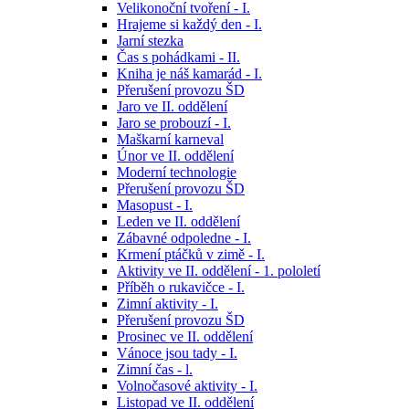
Velikonoční tvoření - I.
Hrajeme si každý den - I.
Jarní stezka
Čas s pohádkami - II.
Kniha je náš kamarád - I.
Přerušení provozu ŠD
Jaro ve II. oddělení
Jaro se probouzí - I.
Maškarní karneval
Únor ve II. oddělení
Moderní technologie
Přerušení provozu ŠD
Masopust - I.
Leden ve II. oddělení
Zábavné odpoledne - I.
Krmení ptáčků v zimě - I.
Aktivity ve II. oddělení - 1. pololetí
Příběh o rukavičce - I.
Zimní aktivity - I.
Přerušení provozu ŠD
Prosinec ve II. oddělení
Vánoce jsou tady - I.
Zimní čas - l.
Volnočasové aktivity - I.
Listopad ve II. oddělení