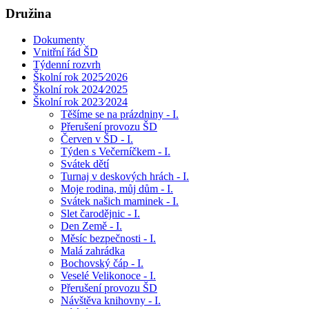
Družina
Dokumenty
Vnitřní řád ŠD
Týdenní rozvrh
Školní rok 2025⁄2026
Školní rok 2024⁄2025
Školní rok 2023⁄2024
Těšíme se na prázdniny - I.
Přerušení provozu ŠD
Červen v ŠD - I.
Týden s Večerníčkem - I.
Svátek dětí
Turnaj v deskových hrách - I.
Moje rodina, můj dům - I.
Svátek našich maminek - I.
Slet čarodějnic - I.
Den Země - I.
Měsíc bezpečnosti - I.
Malá zahrádka
Bochovský čáp - I.
Veselé Velikonoce - I.
Přerušení provozu ŠD
Návštěva knihovny - I.