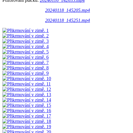
Pozorování ptáčků:
20240116_142635.mp4
20240118_145205.mp4
20240118_145251.mp4