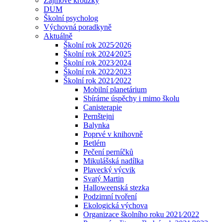
Zájmové kroužky
DUM
Školní psycholog
Výchovná poradkyně
Aktuálně
Školní rok 2025⁄2026
Školní rok 2024⁄2025
Školní rok 2023⁄2024
Školní rok 2022⁄2023
Školní rok 2021⁄2022
Mobilní planetárium
Sbíráme úspěchy i mimo školu
Canisterapie
Pernštejni
Balynka
Poprvé v knihovně
Betlém
Pečení perníčků
Mikulášská nadílka
Plavecký výcvik
Svatý Martin
Halloweenská stezka
Podzimní tvoření
Ekologická výchova
Organizace školního roku 2021⁄2022