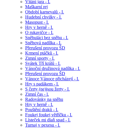
Vítání jara - I.
Maškarní rej
Období karnevalů - I.
Hudební chvilky - I.
Masopust - I.
Hry v herně - I.
O rukavičce - I.
Sněhuláci bez sněhu - I.
Sněhová nadílka - I.
Přerušení provozu ŠD
Krmení ptáčků - I.
Zimní sporty - I.
Svátek Tří králů - I.
Vánoční družinová nadílka - I.
Přerušení provozu ŠD
Vánoce Vánoce přicházejí - I.
Hry s padákem - I.
S čerty (ne)jsou žerty - I.
Zimní čas - l.
Radovánky na sněhu
Hry v herně - I.
Pouštění draků - I.
Foukej foukej větříčku - I.
Lísteček mi dlaň spad - I.
Turnaj v pexesu - I.