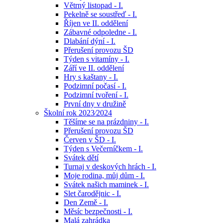
Větrný listopad - I.
Pekelně se soustřeď - I.
Říjen ve II. oddělení
Zábavné odpoledne - I.
Dlabání dýní - I.
Přerušení provozu ŠD
Týden s vitamíny - I.
Září ve II. oddělení
Hry s kaštany - I.
Podzimní počasí - I.
Podzimní tvoření - I.
První dny v družině
Školní rok 2023⁄2024
Těšíme se na prázdniny - I.
Přerušení provozu ŠD
Červen v ŠD - I.
Týden s Večerníčkem - I.
Svátek dětí
Turnaj v deskových hrách - I.
Moje rodina, můj dům - I.
Svátek našich maminek - I.
Slet čarodějnic - I.
Den Země - I.
Měsíc bezpečnosti - I.
Malá zahrádka