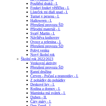
Pouštění draků - I.
Foukej foukej větříčku - I.
Lísteček mi dlaň spad - I.
Turnaj v pexesu - I.
Halloween - I.
Přerušení provozu ŠD
Přírodní materiál - I.
Svatý Martin - I.
Návštěva knihovny
Ovoce a zelenina - I.
Přerušení provozu ŠD
Pobyt venku
Nový školní rok
Školní rok 2022⁄2023
Venkovní aktivity
Přerušení provozu ŠD
Ranní družina
Červen - Počasí a pranostiky - I.
Z pohádky do pohádky
Deskové hry - I.
Rodina a domov - I.
Maminka má svátek - I.
Duben - II.
Čáry máry - I.
Den Země - I.