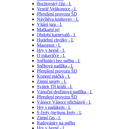
Bochovský čáp - I.
Veselé Velikonoce - I.
Přerušení provozu ŠD
Návštěva knihovny - I.
Vítání jara - I.
Maškarní rej
Období karnevalů - I.
Hudební chvilky - I.
Masopust - I.
Hry v herně - I.
O rukavičce - I.
Sněhuláci bez sněhu - I.
Sněhová nadílka - I.
Přerušení provozu ŠD
Krmení ptáčků - I.
Zimní sporty - I.
Svátek Tří králů - I.
Vánoční družinová nadílka - I.
Přerušení provozu ŠD
Vánoce Vánoce přicházejí - I.
Hry s padákem - I.
S čerty (ne)jsou žerty - I.
Zimní čas - l.
Radovánky na sněhu
Hry v herně - I.