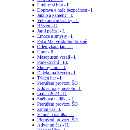
Umíme si hrát - II.
Doprava a naše bezpečnost - I.
Jakub a kameny - I.
Velikonoční svátky - I.
Březen - II.
Jarní počasí - I.
Emoce a smysly - I.
Pat a Mat ve školní družině
Odemykání jara - I.
Únor - II.
Masopustní veselí - I.
Poděkování - III.
Slunný únor - I.
Daleko na Severu - I.
Týden her - I.
Přerušení provozu ŠD
Kdo si hraje, nezlobí - I.
Leden 2023 - II.
Sněhová nadílka - I.
Přerušení provozu ŠD
Zimní čas - l.
Vánoční nadílka - I.
Přerušení provozu ŠD
Adventní čas - II.