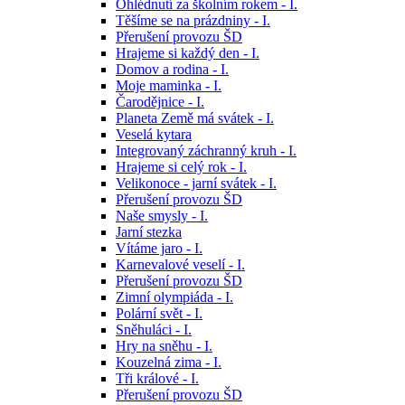
Ohlédnutí za školním rokem - I.
Těšíme se na prázdniny - I.
Přerušení provozu ŠD
Hrajeme si každý den - I.
Domov a rodina - I.
Moje maminka - I.
Čarodějnice - I.
Planeta Země má svátek - I.
Veselá kytara
Integrovaný záchranný kruh - I.
Hrajeme si celý rok - I.
Velikonoce - jarní svátek - I.
Přerušení provozu ŠD
Naše smysly - I.
Jarní stezka
Vítáme jaro - I.
Karnevalové veselí - I.
Přerušení provozu ŠD
Zimní olympiáda - I.
Polární svět - I.
Sněhuláci - I.
Hry na sněhu - I.
Kouzelná zima - I.
Tři králové - I.
Přerušení provozu ŠD