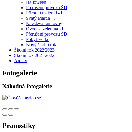
Halloween - I.
Přerušení provozu ŠD
Přírodní materiál - I.
Svatý Martin - I.
Návštěva knihovny
Ovoce a zelenina - I.
Přerušení provozu ŠD
Pobyt venku
Nový školní rok
Školní rok 2022⁄2023
Školní rok 2021⁄2022
Archiv
Fotogalerie
Náhodná fotogalerie
Pranostiky