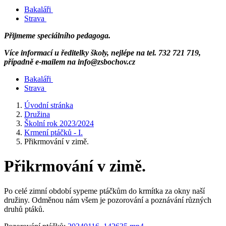
Bakaláři
Strava
Přijmeme speciálního pedagoga.
Více informací u ředitelky školy, nejlépe na tel. 732 721 719,
případně e-mailem na info@zsbochov.cz
Bakaláři
Strava
Úvodní stránka
Družina
Školní rok 2023/2024
Krmení ptáčků - I.
Přikrmování v zimě.
Přikrmování v zimě.
Po celé zimní období sypeme ptáčkům do krmítka za okny naší
družiny. Odměnou nám všem je pozorování a poznávání různých
druhů ptáků.