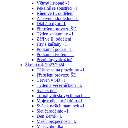
Větrný listopad - I.
Pekelně se soustřeď - I.
Říjen ve II. oddělení
Zábavné odpoledne - I.
Dlabání dýní - I.
Přerušení provozu ŠD
Týden s vitamíny - I.
Září ve II. oddělení
Hry s kaštany - I.
Podzimní počasí - I.
Podzimní tvoření - I.
První dny v družině
Školní rok 2023⁄2024
Těšíme se na prázdniny - I.
Přerušení provozu ŠD
Červen v ŠD - I.
Týden s Večerníčkem - I.
Svátek dětí
Turnaj v deskových hrách - I.
Moje rodina, můj dům - I.
Svátek našich maminek - I.
Slet čarodějnic - I.
Den Země - I.
Měsíc bezpečnosti - I.
Malá zahrádka