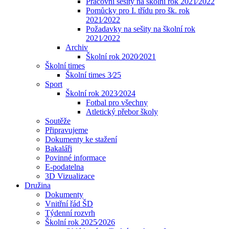
Pracovní sešity na školní rok 2021⁄2022
Pomůcky pro I. třídu pro šk. rok
2021⁄2022
Požadavky na sešity na školní rok
2021⁄2022
Archiv
Školní rok 2020⁄2021
Školní times
Školní times 3⁄25
Sport
Školní rok 2023⁄2024
Fotbal pro všechny
Atletický přebor školy
Soutěže
Připravujeme
Dokumenty ke stažení
Bakaláři
Povinné informace
E-podatelna
3D Vizualizace
Družina
Dokumenty
Vnitřní řád ŠD
Týdenní rozvrh
Školní rok 2025⁄2026