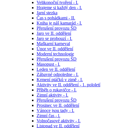
Velikonoční tvoření - I.
Hrajeme si každý den - I.
Jarní stezka
Čas s pohádkami - II.
Kniha je náš kamarád - I.
Přerušení provozu ŠD
Jaro ve II. oddělení
Jaro se probouzí - I.
Maškarní karneval
Únor ve II. oddělení
Moderní technologie
Přerušení provozu ŠD
Masopust - I.
Leden ve II. oddělení
Zábavné odpoledne - I.
Krmení ptáčků v zimě - I.
Aktivity ve II. oddělení - 1. pololetí
Příběh o rukavičce - I.
Zimní aktivity - I.
Přerušení provozu ŠD
Prosinec ve II. oddělení
Vánoce jsou tady - I.
Zimní čas - l.
Volnočasové aktivity - I.
Listopad ve II. oddělení