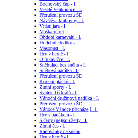
Bochovský čáp - I.
Veselé Velikonoce - I.
Přerušení provozu ŠD
Návštěva knihovny - I.
Vítání jara - I.
Maškarní rej
Období karnevalů - I.
Hudební chvilky - I.
Masopust - I.
Hry v herně - I.
O rukavičce - I.
Sněhuláci bez sněhu - I.
Sněhová nadílka - I.
Přerušení provozu ŠD
Krmení ptáčků - I.
Zimní sporty - I.
Svátek Tří králů - I.
Vánoční družinová nadílka - I.
Přerušení provozu ŠD
Vánoce Vánoce přicházejí - I.
Hry s padákem - I.
S čerty (ne)jsou žerty - I.
Zimní čas - l.
Radovánky na sněhu
Hry v herně - I.