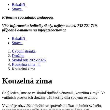
Bakaláři
Strava
Přijmeme speciálního pedagoga.
Více informací u ředitelky školy, nejlépe na tel. 732 721 719,
případně e-mailem na info@zsbochov.cz
Bakaláři
Strava
Úvodní stránka
Družina
Školní rok 2025/2026
Kouzelná zima - I.
Kouzelná zima
Kouzelná zima
Celý leden jsme se ve školní družině věnovali „kouzlům zimy“. Ve
vnitřních prostorách družiny děti tvořily díla spojená se zimou.
V zimě je obzvlášť důležité se správně oblékat a chránit své tělo,