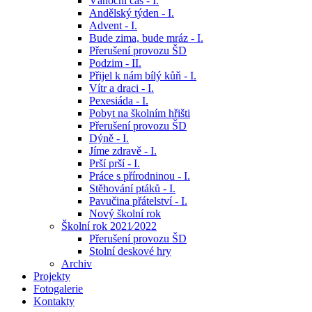
Vánoční čas - I.
Andělský týden - I.
Advent - I.
Bude zima, bude mráz - I.
Přerušení provozu ŠD
Podzim - II.
Přijel k nám bílý kůň - I.
Vítr a draci - I.
Pexesiáda - I.
Pobyt na školním hřišti
Přerušení provozu ŠD
Dýně - I.
Jíme zdravě - I.
Prší prší - I.
Práce s přírodninou - I.
Stěhování ptáků - I.
Pavučina přátelství - I.
Nový školní rok
Školní rok 2021⁄2022
Přerušení provozu ŠD
Stolní deskové hry
Archiv
Projekty
Fotogalerie
Kontakty