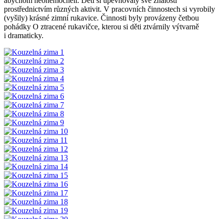
abychom neonemocněli. Děti si upevňovaly své znalosti
prostřednictvím různých aktivit. V pracovních činnostech si vyrobily
(vyšily) krásné zimní rukavice. Činnosti byly provázeny četbou
pohádky O ztracené rukavičce, kterou si děti ztvárnily výtvarně
i dramaticky.