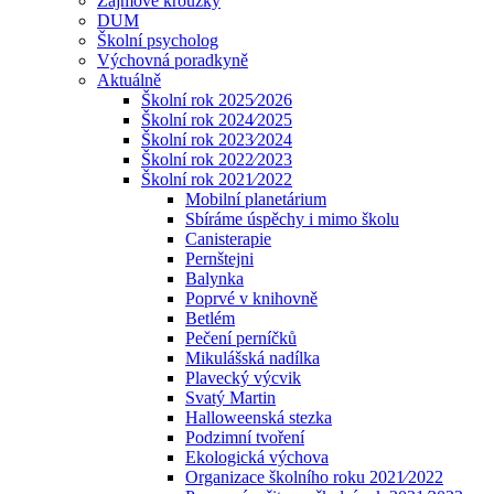
Zájmové kroužky
DUM
Školní psycholog
Výchovná poradkyně
Aktuálně
Školní rok 2025⁄2026
Školní rok 2024⁄2025
Školní rok 2023⁄2024
Školní rok 2022⁄2023
Školní rok 2021⁄2022
Mobilní planetárium
Sbíráme úspěchy i mimo školu
Canisterapie
Pernštejni
Balynka
Poprvé v knihovně
Betlém
Pečení perníčků
Mikulášská nadílka
Plavecký výcvik
Svatý Martin
Halloweenská stezka
Podzimní tvoření
Ekologická výchova
Organizace školního roku 2021⁄2022