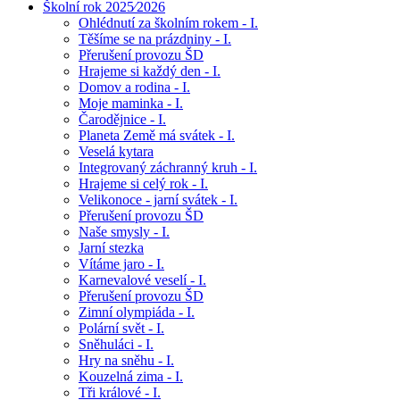
Školní rok 2025⁄2026
Ohlédnutí za školním rokem - I.
Těšíme se na prázdniny - I.
Přerušení provozu ŠD
Hrajeme si každý den - I.
Domov a rodina - I.
Moje maminka - I.
Čarodějnice - I.
Planeta Země má svátek - I.
Veselá kytara
Integrovaný záchranný kruh - I.
Hrajeme si celý rok - I.
Velikonoce - jarní svátek - I.
Přerušení provozu ŠD
Naše smysly - I.
Jarní stezka
Vítáme jaro - I.
Karnevalové veselí - I.
Přerušení provozu ŠD
Zimní olympiáda - I.
Polární svět - I.
Sněhuláci - I.
Hry na sněhu - I.
Kouzelná zima - I.
Tři králové - I.