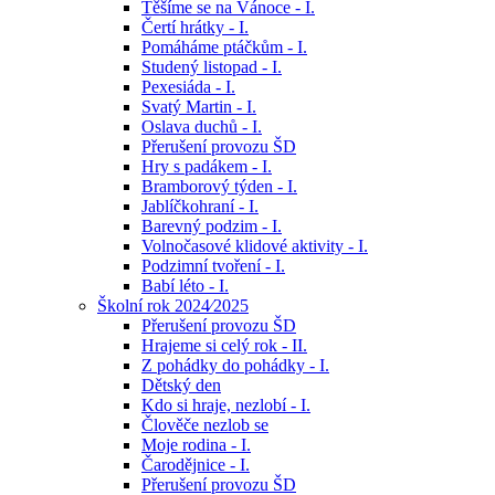
Těšíme se na Vánoce - I.
Čertí hrátky - I.
Pomáháme ptáčkům - I.
Studený listopad - I.
Pexesiáda - I.
Svatý Martin - I.
Oslava duchů - I.
Přerušení provozu ŠD
Hry s padákem - I.
Bramborový týden - I.
Jablíčkohraní - I.
Barevný podzim - I.
Volnočasové klidové aktivity - I.
Podzimní tvoření - I.
Babí léto - I.
Školní rok 2024⁄2025
Přerušení provozu ŠD
Hrajeme si celý rok - II.
Z pohádky do pohádky - I.
Dětský den
Kdo si hraje, nezlobí - I.
Člověče nezlob se
Moje rodina - I.
Čarodějnice - I.
Přerušení provozu ŠD