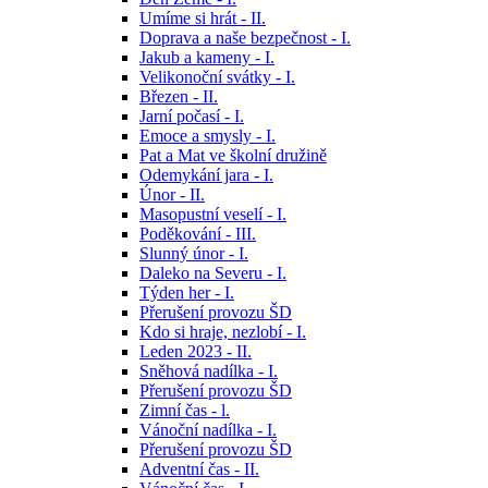
Umíme si hrát - II.
Doprava a naše bezpečnost - I.
Jakub a kameny - I.
Velikonoční svátky - I.
Březen - II.
Jarní počasí - I.
Emoce a smysly - I.
Pat a Mat ve školní družině
Odemykání jara - I.
Únor - II.
Masopustní veselí - I.
Poděkování - III.
Slunný únor - I.
Daleko na Severu - I.
Týden her - I.
Přerušení provozu ŠD
Kdo si hraje, nezlobí - I.
Leden 2023 - II.
Sněhová nadílka - I.
Přerušení provozu ŠD
Zimní čas - l.
Vánoční nadílka - I.
Přerušení provozu ŠD
Adventní čas - II.