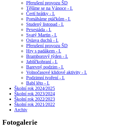
Přerušení provozu ŠD
Těšíme se na Vánoce - I.
Čertí hrátky - I.
Pomáháme ptáčkům - I.
Studený listopad - I.
Pexesiáda - I.
Svatý Martin - I.
Oslava duchů - I.
Přerušení provozu ŠD
Hry s padákem - I.
Bramborový týden - I.
Jablíčkohraní - I.
Barevný podzim - I.
Volnočasové klidové aktivity - I.
Podzimní tvoření - I.
Babí léto - I.
Školní rok 2024⁄2025
Školní rok 2023⁄2024
Školní rok 2022⁄2023
Školní rok 2021⁄2022
Archiv
Fotogalerie