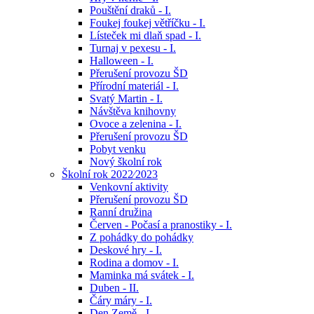
Pouštění draků - I.
Foukej foukej větříčku - I.
Lísteček mi dlaň spad - I.
Turnaj v pexesu - I.
Halloween - I.
Přerušení provozu ŠD
Přírodní materiál - I.
Svatý Martin - I.
Návštěva knihovny
Ovoce a zelenina - I.
Přerušení provozu ŠD
Pobyt venku
Nový školní rok
Školní rok 2022⁄2023
Venkovní aktivity
Přerušení provozu ŠD
Ranní družina
Červen - Počasí a pranostiky - I.
Z pohádky do pohádky
Deskové hry - I.
Rodina a domov - I.
Maminka má svátek - I.
Duben - II.
Čáry máry - I.
Den Země - I.