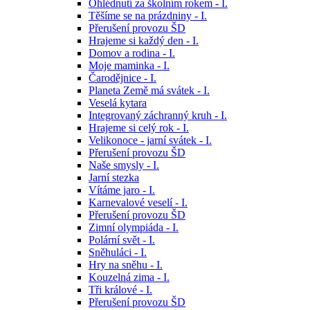
Ohlédnutí za školním rokem - I.
Těšíme se na prázdniny - I.
Přerušení provozu ŠD
Hrajeme si každý den - I.
Domov a rodina - I.
Moje maminka - I.
Čarodějnice - I.
Planeta Země má svátek - I.
Veselá kytara
Integrovaný záchranný kruh - I.
Hrajeme si celý rok - I.
Velikonoce - jarní svátek - I.
Přerušení provozu ŠD
Naše smysly - I.
Jarní stezka
Vítáme jaro - I.
Karnevalové veselí - I.
Přerušení provozu ŠD
Zimní olympiáda - I.
Polární svět - I.
Sněhuláci - I.
Hry na sněhu - I.
Kouzelná zima - I.
Tři králové - I.
Přerušení provozu ŠD