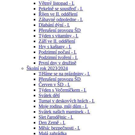
Větrný listopad - I.
Pekelně se soustřeď - I.
Říjen ve II. oddělení
Zábavné odpoledne - I.
Dlabání dýní - I.
Přerušení provozu ŠD
Týden s vitamíny - I.
Září ve II. oddělení
Hry s kaštany - I.
Podzimní počasí - I.
Podzimní tvoření - I.
První dny v družině
Školní rok 2023⁄2024
Těšíme se na prázdniny - I.
Přerušení provozu ŠD
Červen v ŠD - I.
Týden s Večerníčkem - I.
Svátek dětí
Turnaj v deskových hrách - I.
Moje rodina, můj dům - I.
Svátek našich maminek - I.
Slet čarodějnic - I.
Den Země - I.
Měsíc bezpečnosti - I.
Malá zahrádka