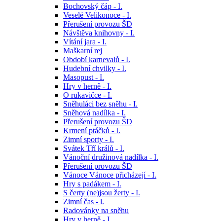
Bochovský čáp - I.
Veselé Velikonoce - I.
Přerušení provozu ŠD
Návštěva knihovny - I.
Vítání jara - I.
Maškarní rej
Období karnevalů - I.
Hudební chvilky - I.
Masopust - I.
Hry v herně - I.
O rukavičce - I.
Sněhuláci bez sněhu - I.
Sněhová nadílka - I.
Přerušení provozu ŠD
Krmení ptáčků - I.
Zimní sporty - I.
Svátek Tří králů - I.
Vánoční družinová nadílka - I.
Přerušení provozu ŠD
Vánoce Vánoce přicházejí - I.
Hry s padákem - I.
S čerty (ne)jsou žerty - I.
Zimní čas - l.
Radovánky na sněhu
Hry v herně - I.