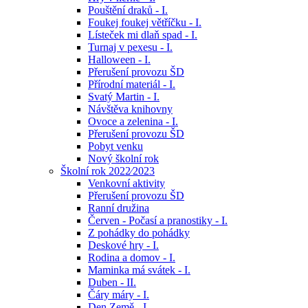
Pouštění draků - I.
Foukej foukej větříčku - I.
Lísteček mi dlaň spad - I.
Turnaj v pexesu - I.
Halloween - I.
Přerušení provozu ŠD
Přírodní materiál - I.
Svatý Martin - I.
Návštěva knihovny
Ovoce a zelenina - I.
Přerušení provozu ŠD
Pobyt venku
Nový školní rok
Školní rok 2022⁄2023
Venkovní aktivity
Přerušení provozu ŠD
Ranní družina
Červen - Počasí a pranostiky - I.
Z pohádky do pohádky
Deskové hry - I.
Rodina a domov - I.
Maminka má svátek - I.
Duben - II.
Čáry máry - I.
Den Země - I.