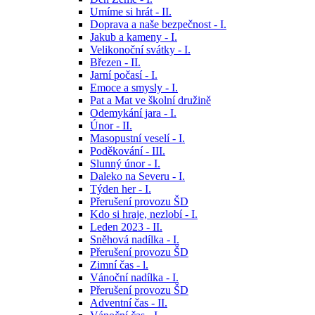
Umíme si hrát - II.
Doprava a naše bezpečnost - I.
Jakub a kameny - I.
Velikonoční svátky - I.
Březen - II.
Jarní počasí - I.
Emoce a smysly - I.
Pat a Mat ve školní družině
Odemykání jara - I.
Únor - II.
Masopustní veselí - I.
Poděkování - III.
Slunný únor - I.
Daleko na Severu - I.
Týden her - I.
Přerušení provozu ŠD
Kdo si hraje, nezlobí - I.
Leden 2023 - II.
Sněhová nadílka - I.
Přerušení provozu ŠD
Zimní čas - l.
Vánoční nadílka - I.
Přerušení provozu ŠD
Adventní čas - II.