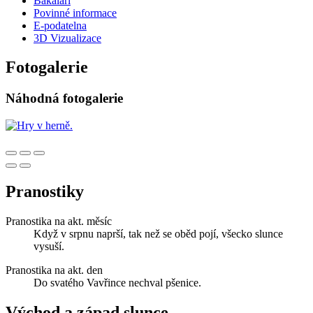
Bakaláři
Povinné informace
E-podatelna
3D Vizualizace
Fotogalerie
Náhodná fotogalerie
Pranostiky
Pranostika na akt. měsíc
Když v srpnu naprší, tak než se oběd pojí, všecko slunce
vysuší.
Pranostika na akt. den
Do svatého Vavřince nechval pšenice.
Východ a západ slunce