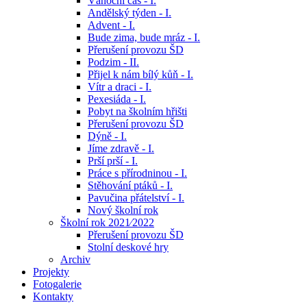
Vánoční čas - I.
Andělský týden - I.
Advent - I.
Bude zima, bude mráz - I.
Přerušení provozu ŠD
Podzim - II.
Přijel k nám bílý kůň - I.
Vítr a draci - I.
Pexesiáda - I.
Pobyt na školním hřišti
Přerušení provozu ŠD
Dýně - I.
Jíme zdravě - I.
Prší prší - I.
Práce s přírodninou - I.
Stěhování ptáků - I.
Pavučina přátelství - I.
Nový školní rok
Školní rok 2021⁄2022
Přerušení provozu ŠD
Stolní deskové hry
Archiv
Projekty
Fotogalerie
Kontakty