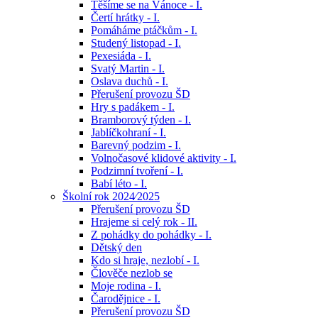
Těšíme se na Vánoce - I.
Čertí hrátky - I.
Pomáháme ptáčkům - I.
Studený listopad - I.
Pexesiáda - I.
Svatý Martin - I.
Oslava duchů - I.
Přerušení provozu ŠD
Hry s padákem - I.
Bramborový týden - I.
Jablíčkohraní - I.
Barevný podzim - I.
Volnočasové klidové aktivity - I.
Podzimní tvoření - I.
Babí léto - I.
Školní rok 2024⁄2025
Přerušení provozu ŠD
Hrajeme si celý rok - II.
Z pohádky do pohádky - I.
Dětský den
Kdo si hraje, nezlobí - I.
Člověče nezlob se
Moje rodina - I.
Čarodějnice - I.
Přerušení provozu ŠD