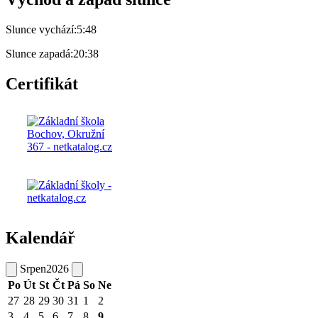
Slunce vychází:
5:48
Slunce zapadá:
20:38
Certifikát
Kalendář
Srpen
2026
Po
Út
St
Čt
Pá
So
Ne
27
28
29
30
31
1
2
3
4
5
6
7
8
9