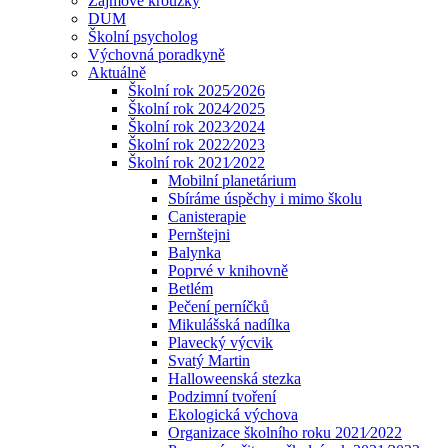
Zájmové kroužky
DUM
Školní psycholog
Výchovná poradkyně
Aktuálně
Školní rok 2025⁄2026
Školní rok 2024⁄2025
Školní rok 2023⁄2024
Školní rok 2022⁄2023
Školní rok 2021⁄2022
Mobilní planetárium
Sbíráme úspěchy i mimo školu
Canisterapie
Pernštejni
Balynka
Poprvé v knihovně
Betlém
Pečení perníčků
Mikulášská nadílka
Plavecký výcvik
Svatý Martin
Halloweenská stezka
Podzimní tvoření
Ekologická výchova
Organizace školního roku 2021⁄2022