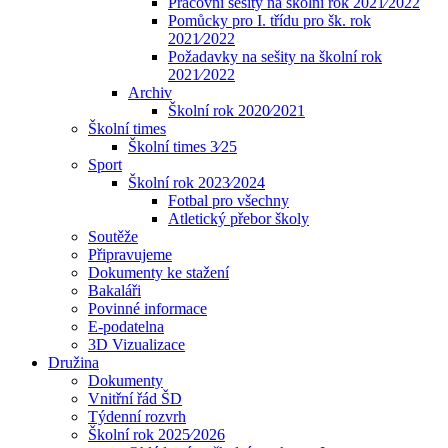
Pracovní sešity na školní rok 2021⁄2022
Pomůcky pro I. třídu pro šk. rok
2021⁄2022
Požadavky na sešity na školní rok
2021⁄2022
Archiv
Školní rok 2020⁄2021
Školní times
Školní times 3⁄25
Sport
Školní rok 2023⁄2024
Fotbal pro všechny
Atletický přebor školy
Soutěže
Připravujeme
Dokumenty ke stažení
Bakaláři
Povinné informace
E-podatelna
3D Vizualizace
Družina
Dokumenty
Vnitřní řád ŠD
Týdenní rozvrh
Školní rok 2025⁄2026