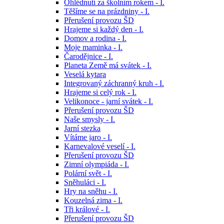
Ohlédnutí za školním rokem - I.
Těšíme se na prázdniny - I.
Přerušení provozu ŠD
Hrajeme si každý den - I.
Domov a rodina - I.
Moje maminka - I.
Čarodějnice - I.
Planeta Země má svátek - I.
Veselá kytara
Integrovaný záchranný kruh - I.
Hrajeme si celý rok - I.
Velikonoce - jarní svátek - I.
Přerušení provozu ŠD
Naše smysly - I.
Jarní stezka
Vítáme jaro - I.
Karnevalové veselí - I.
Přerušení provozu ŠD
Zimní olympiáda - I.
Polární svět - I.
Sněhuláci - I.
Hry na sněhu - I.
Kouzelná zima - I.
Tři králové - I.
Přerušení provozu ŠD