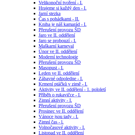
Velikonoční tvoření - I.
Hrajeme si každý den - I.
Jarní stezka
Čas s pohádkami - II.
Kniha je náš kamarád - I.
Přerušení provozu ŠD
Jaro ve II. oddělení
Jaro se probouzí - I.
Maškarní karneval
Únor ve II. oddělení
Moderní technologie
Přerušení provozu ŠD
Masopust - I.
Leden ve II. oddělení
Zábavné odpoledne - I.
Krmení ptáčků v zimě - I.
Aktivity ve II. oddělení - 1. pololetí
Příběh o rukavičce - I.
Zimní aktivity - I.
Přerušení provozu ŠD
Prosinec ve II. oddělení
Vánoce jsou tady - I.
Zimní čas - l.
Volnočasové aktivity - I.
Listopad ve II. oddělení