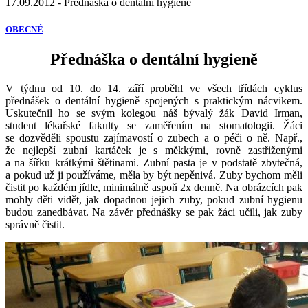
17.09.2012 - Přednáška o dentální hygieně
OBECNÉ
Přednáška o dentální hygieně
V týdnu od 10. do 14. září proběhl ve všech třídách cyklus
přednášek o dentální hygieně spojených s praktickým nácvikem.
Uskutečnil ho se svým kolegou náš bývalý žák David Irman,
student lékařské fakulty se zaměřením na stomatologii. Žáci
se dozvěděli spoustu zajímavostí o zubech a o péči o ně. Např.,
že nejlepší zubní kartáček je s měkkými, rovně zastřiženými
a na šířku krátkými štětinami. Zubní pasta je v podstatě zbytečná,
a pokud už ji používáme, měla by být nepěnivá. Zuby bychom měli
čistit po každém jídle, minimálně aspoň 2x denně. Na obrázcích pak
mohly děti vidět, jak dopadnou jejich zuby, pokud zubní hygienu
budou zanedbávat. Na závěr přednášky se pak žáci učili, jak zuby
správně čistit.