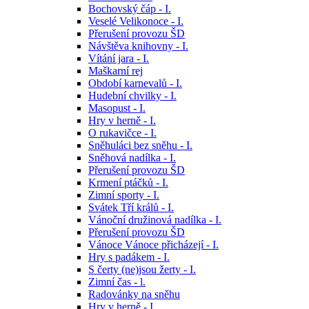
Bochovský čáp - I.
Veselé Velikonoce - I.
Přerušení provozu ŠD
Návštěva knihovny - I.
Vítání jara - I.
Maškarní rej
Období karnevalů - I.
Hudební chvilky - I.
Masopust - I.
Hry v herně - I.
O rukavičce - I.
Sněhuláci bez sněhu - I.
Sněhová nadílka - I.
Přerušení provozu ŠD
Krmení ptáčků - I.
Zimní sporty - I.
Svátek Tří králů - I.
Vánoční družinová nadílka - I.
Přerušení provozu ŠD
Vánoce Vánoce přicházejí - I.
Hry s padákem - I.
S čerty (ne)jsou žerty - I.
Zimní čas - l.
Radovánky na sněhu
Hry v herně - I.