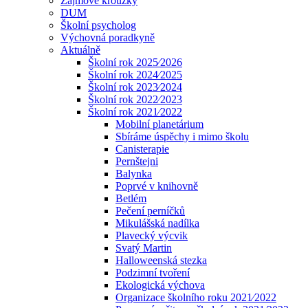
Zájmové kroužky
DUM
Školní psycholog
Výchovná poradkyně
Aktuálně
Školní rok 2025⁄2026
Školní rok 2024⁄2025
Školní rok 2023⁄2024
Školní rok 2022⁄2023
Školní rok 2021⁄2022
Mobilní planetárium
Sbíráme úspěchy i mimo školu
Canisterapie
Pernštejni
Balynka
Poprvé v knihovně
Betlém
Pečení perníčků
Mikulášská nadílka
Plavecký výcvik
Svatý Martin
Halloweenská stezka
Podzimní tvoření
Ekologická výchova
Organizace školního roku 2021⁄2022