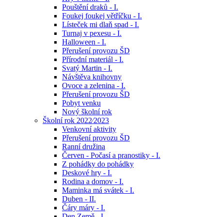
Pouštění draků - I.
Foukej foukej větříčku - I.
Lísteček mi dlaň spad - I.
Turnaj v pexesu - I.
Halloween - I.
Přerušení provozu ŠD
Přírodní materiál - I.
Svatý Martin - I.
Návštěva knihovny
Ovoce a zelenina - I.
Přerušení provozu ŠD
Pobyt venku
Nový školní rok
Školní rok 2022⁄2023
Venkovní aktivity
Přerušení provozu ŠD
Ranní družina
Červen - Počasí a pranostiky - I.
Z pohádky do pohádky
Deskové hry - I.
Rodina a domov - I.
Maminka má svátek - I.
Duben - II.
Čáry máry - I.
Den Země - I.