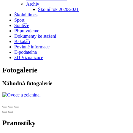
Archiv
Školní rok 2020⁄2021
Školní times
Sport
Soutěže
Připravujeme
Dokumenty ke stažení
Bakaláři
Povinné informace
E-podatelna
3D Vizualizace
Fotogalerie
Náhodná fotogalerie
Pranostiky