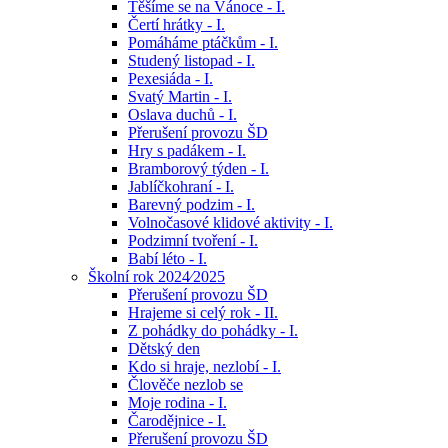
Těšíme se na Vánoce - I.
Čertí hrátky - I.
Pomáháme ptáčkům - I.
Studený listopad - I.
Pexesiáda - I.
Svatý Martin - I.
Oslava duchů - I.
Přerušení provozu ŠD
Hry s padákem - I.
Bramborový týden - I.
Jablíčkohraní - I.
Barevný podzim - I.
Volnočasové klidové aktivity - I.
Podzimní tvoření - I.
Babí léto - I.
Školní rok 2024⁄2025
Přerušení provozu ŠD
Hrajeme si celý rok - II.
Z pohádky do pohádky - I.
Dětský den
Kdo si hraje, nezlobí - I.
Člověče nezlob se
Moje rodina - I.
Čarodějnice - I.
Přerušení provozu ŠD