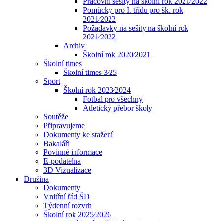
Pracovní sešity na školní rok 2021⁄2022
Pomůcky pro I. třídu pro šk. rok
2021⁄2022
Požadavky na sešity na školní rok
2021⁄2022
Archiv
Školní rok 2020⁄2021
Školní times
Školní times 3⁄25
Sport
Školní rok 2023⁄2024
Fotbal pro všechny
Atletický přebor školy
Soutěže
Připravujeme
Dokumenty ke stažení
Bakaláři
Povinné informace
E-podatelna
3D Vizualizace
Družina
Dokumenty
Vnitřní řád ŠD
Týdenní rozvrh
Školní rok 2025⁄2026