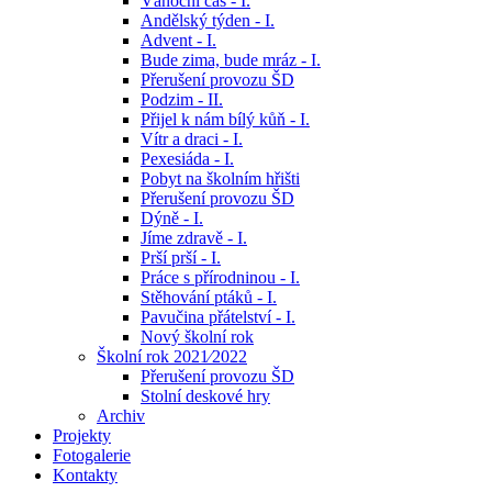
Vánoční čas - I.
Andělský týden - I.
Advent - I.
Bude zima, bude mráz - I.
Přerušení provozu ŠD
Podzim - II.
Přijel k nám bílý kůň - I.
Vítr a draci - I.
Pexesiáda - I.
Pobyt na školním hřišti
Přerušení provozu ŠD
Dýně - I.
Jíme zdravě - I.
Prší prší - I.
Práce s přírodninou - I.
Stěhování ptáků - I.
Pavučina přátelství - I.
Nový školní rok
Školní rok 2021⁄2022
Přerušení provozu ŠD
Stolní deskové hry
Archiv
Projekty
Fotogalerie
Kontakty