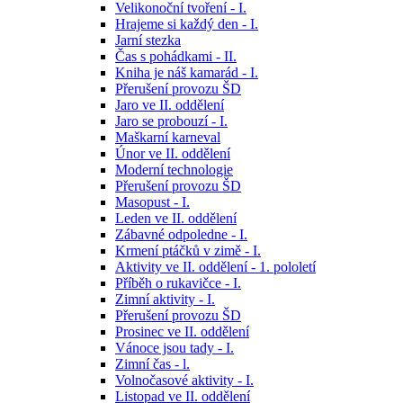
Velikonoční tvoření - I.
Hrajeme si každý den - I.
Jarní stezka
Čas s pohádkami - II.
Kniha je náš kamarád - I.
Přerušení provozu ŠD
Jaro ve II. oddělení
Jaro se probouzí - I.
Maškarní karneval
Únor ve II. oddělení
Moderní technologie
Přerušení provozu ŠD
Masopust - I.
Leden ve II. oddělení
Zábavné odpoledne - I.
Krmení ptáčků v zimě - I.
Aktivity ve II. oddělení - 1. pololetí
Příběh o rukavičce - I.
Zimní aktivity - I.
Přerušení provozu ŠD
Prosinec ve II. oddělení
Vánoce jsou tady - I.
Zimní čas - l.
Volnočasové aktivity - I.
Listopad ve II. oddělení