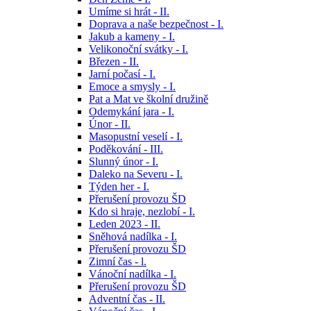
Umíme si hrát - II.
Doprava a naše bezpečnost - I.
Jakub a kameny - I.
Velikonoční svátky - I.
Březen - II.
Jarní počasí - I.
Emoce a smysly - I.
Pat a Mat ve školní družině
Odemykání jara - I.
Únor - II.
Masopustní veselí - I.
Poděkování - III.
Slunný únor - I.
Daleko na Severu - I.
Týden her - I.
Přerušení provozu ŠD
Kdo si hraje, nezlobí - I.
Leden 2023 - II.
Sněhová nadílka - I.
Přerušení provozu ŠD
Zimní čas - l.
Vánoční nadílka - I.
Přerušení provozu ŠD
Adventní čas - II.