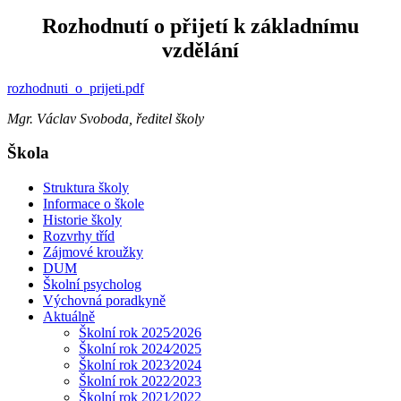
Rozhodnutí o přijetí k základnímu
vzdělání
rozhodnuti_o_prijeti.pdf
Mgr. Václav Svoboda, ředitel školy
Škola
Struktura školy
Informace o škole
Historie školy
Rozvrhy tříd
Zájmové kroužky
DUM
Školní psycholog
Výchovná poradkyně
Aktuálně
Školní rok 2025⁄2026
Školní rok 2024⁄2025
Školní rok 2023⁄2024
Školní rok 2022⁄2023
Školní rok 2021⁄2022