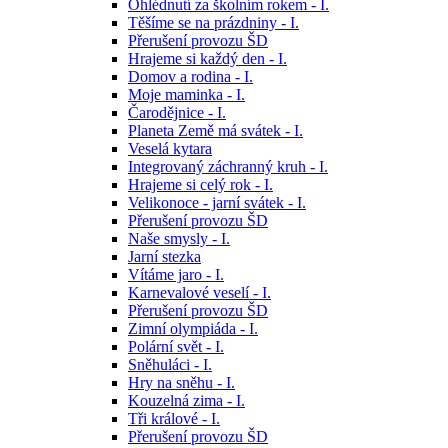
Ohlédnutí za školním rokem - I.
Těšíme se na prázdniny - I.
Přerušení provozu ŠD
Hrajeme si každý den - I.
Domov a rodina - I.
Moje maminka - I.
Čarodějnice - I.
Planeta Země má svátek - I.
Veselá kytara
Integrovaný záchranný kruh - I.
Hrajeme si celý rok - I.
Velikonoce - jarní svátek - I.
Přerušení provozu ŠD
Naše smysly - I.
Jarní stezka
Vítáme jaro - I.
Karnevalové veselí - I.
Přerušení provozu ŠD
Zimní olympiáda - I.
Polární svět - I.
Sněhuláci - I.
Hry na sněhu - I.
Kouzelná zima - I.
Tři králové - I.
Přerušení provozu ŠD