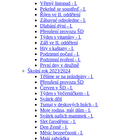
Větrný listopad - I.
Pekelně se soustřeď - I.
Říjen ve II. oddělení
Zábavné odpoledne - I.
Dlabání dýní - I.
Přerušení provozu ŠD
Týden s vitamíny - I.
Září ve II. oddělení
Hry s kaštany - I.
Podzimní počasí - I.
Podzimní tvoření - I.
První dny v družině
Školní rok 2023⁄2024
Těšíme se na prázdniny - I.
Přerušení provozu ŠD
Červen v ŠD - I.
Týden s Večerníčkem - I.
Svátek dětí
Turnaj v deskových hrách - I.
Moje rodina, můj dům - I.
Svátek našich maminek - I.
Slet čarodějnic - I.
Den Země - I.
Měsíc bezpečnosti - I.
Malá zahrádka