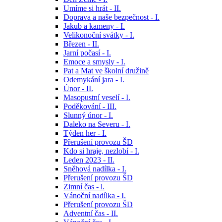
Umíme si hrát - II.
Doprava a naše bezpečnost - I.
Jakub a kameny - I.
Velikonoční svátky - I.
Březen - II.
Jarní počasí - I.
Emoce a smysly - I.
Pat a Mat ve školní družině
Odemykání jara - I.
Únor - II.
Masopustní veselí - I.
Poděkování - III.
Slunný únor - I.
Daleko na Severu - I.
Týden her - I.
Přerušení provozu ŠD
Kdo si hraje, nezlobí - I.
Leden 2023 - II.
Sněhová nadílka - I.
Přerušení provozu ŠD
Zimní čas - l.
Vánoční nadílka - I.
Přerušení provozu ŠD
Adventní čas - II.