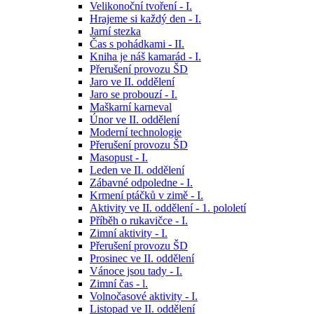
Velikonoční tvoření - I.
Hrajeme si každý den - I.
Jarní stezka
Čas s pohádkami - II.
Kniha je náš kamarád - I.
Přerušení provozu ŠD
Jaro ve II. oddělení
Jaro se probouzí - I.
Maškarní karneval
Únor ve II. oddělení
Moderní technologie
Přerušení provozu ŠD
Masopust - I.
Leden ve II. oddělení
Zábavné odpoledne - I.
Krmení ptáčků v zimě - I.
Aktivity ve II. oddělení - 1. pololetí
Příběh o rukavičce - I.
Zimní aktivity - I.
Přerušení provozu ŠD
Prosinec ve II. oddělení
Vánoce jsou tady - I.
Zimní čas - l.
Volnočasové aktivity - I.
Listopad ve II. oddělení