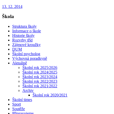
13. 12. 2014
Škola
Struktura školy
Informace o škole
Historie školy
Rozvrhy tříd
Zájmové kroužky
DUM
Školní psycholog
Výchovná poradkyně
Aktuálně
Školní rok 2025⁄2026
Školní rok 2024⁄2025
Školní rok 2023⁄2024
Školní rok 2022⁄2023
Školní rok 2021⁄2022
Archiv
Školní rok 2020⁄2021
Školní times
Sport
Soutěže
Připravujeme