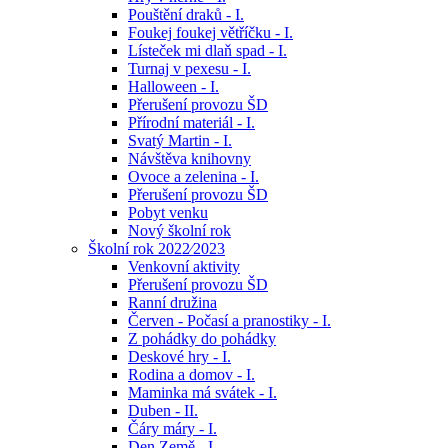
Pouštění draků - I.
Foukej foukej větříčku - I.
Lísteček mi dlaň spad - I.
Turnaj v pexesu - I.
Halloween - I.
Přerušení provozu ŠD
Přírodní materiál - I.
Svatý Martin - I.
Návštěva knihovny
Ovoce a zelenina - I.
Přerušení provozu ŠD
Pobyt venku
Nový školní rok
Školní rok 2022⁄2023
Venkovní aktivity
Přerušení provozu ŠD
Ranní družina
Červen - Počasí a pranostiky - I.
Z pohádky do pohádky
Deskové hry - I.
Rodina a domov - I.
Maminka má svátek - I.
Duben - II.
Čáry máry - I.
Den Země - I.