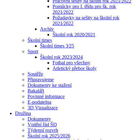
Pracovní sešity na školní rok 2021⁄2022
Pomůcky pro I. třídu pro šk. rok
2021⁄2022
Požadavky na sešity na školní rok
2021⁄2022
Archiv
Školní rok 2020⁄2021
Školní times
Školní times 3⁄25
Sport
Školní rok 2023⁄2024
Fotbal pro všechny
Atletický přebor školy
Soutěže
Připravujeme
Dokumenty ke stažení
Bakaláři
Povinné informace
E-podatelna
3D Vizualizace
Družina
Dokumenty
Vnitřní řád ŠD
Týdenní rozvrh
Školní rok 2025⁄2026