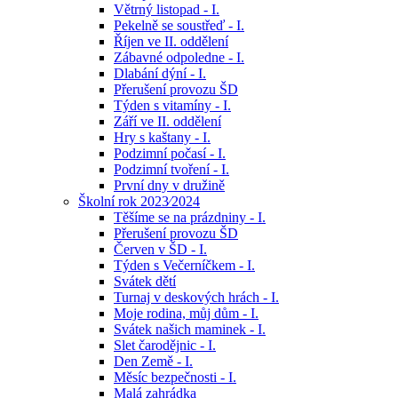
Větrný listopad - I.
Pekelně se soustřeď - I.
Říjen ve II. oddělení
Zábavné odpoledne - I.
Dlabání dýní - I.
Přerušení provozu ŠD
Týden s vitamíny - I.
Září ve II. oddělení
Hry s kaštany - I.
Podzimní počasí - I.
Podzimní tvoření - I.
První dny v družině
Školní rok 2023⁄2024
Těšíme se na prázdniny - I.
Přerušení provozu ŠD
Červen v ŠD - I.
Týden s Večerníčkem - I.
Svátek dětí
Turnaj v deskových hrách - I.
Moje rodina, můj dům - I.
Svátek našich maminek - I.
Slet čarodějnic - I.
Den Země - I.
Měsíc bezpečnosti - I.
Malá zahrádka