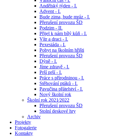
Vánoční čas - I.
Andělský týden - I.
Advent - I.
Bude zima, bude mráz - I.
Přerušení provozu ŠD
Podzim - II.
Přijel k nám bílý kůň - I.
Vítr a draci - I.
Pexesiáda - I.
Pobyt na školním hřišti
Přerušení provozu ŠD
Dýně - I.
Jíme zdravě - I.
Prší prší - I.
Práce s přírodninou - I.
Stěhování ptáků - I.
Pavučina přátelství - I.
Nový školní rok
Školní rok 2021⁄2022
Přerušení provozu ŠD
Stolní deskové hry
Archiv
Projekty
Fotogalerie
Kontakty