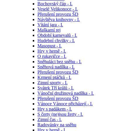
Bochovský čáp - I.
Veselé Velikonoce - I.
Přerušení provozu ŠD
Návštěva knihovny - I.
Vítání jara - I.
Maškarní rej
Období karnevalů - I.
Hudební chvilky - I.
Masopust - I.
Hry v herně - I.
O rukavičce - I.
Sněhuláci bez sněhu - I.
Sněhová nadílka - I.
Přerušení provozu ŠD
Krmení ptáčků - I.
Zimní sporty - I.
Svátek Tří králů - I.
Vánoční družinová nadílka - I.
Přerušení provozu ŠD
Vánoce Vánoce přicházejí - I.
Hry s padákem - I.
S čerty (ne)jsou žerty - I.
Zimní čas - l.
Radovánky na sněhu
Hry v herně - I.