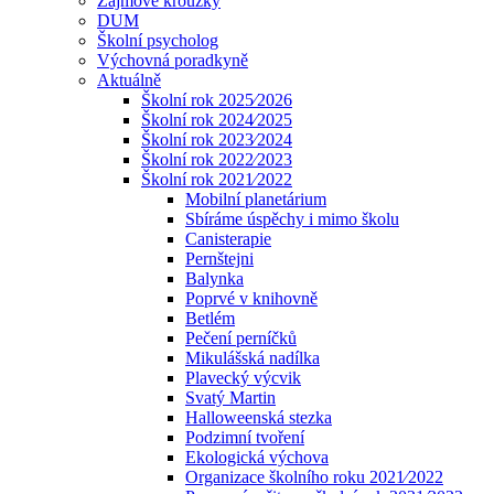
Zájmové kroužky
DUM
Školní psycholog
Výchovná poradkyně
Aktuálně
Školní rok 2025⁄2026
Školní rok 2024⁄2025
Školní rok 2023⁄2024
Školní rok 2022⁄2023
Školní rok 2021⁄2022
Mobilní planetárium
Sbíráme úspěchy i mimo školu
Canisterapie
Pernštejni
Balynka
Poprvé v knihovně
Betlém
Pečení perníčků
Mikulášská nadílka
Plavecký výcvik
Svatý Martin
Halloweenská stezka
Podzimní tvoření
Ekologická výchova
Organizace školního roku 2021⁄2022