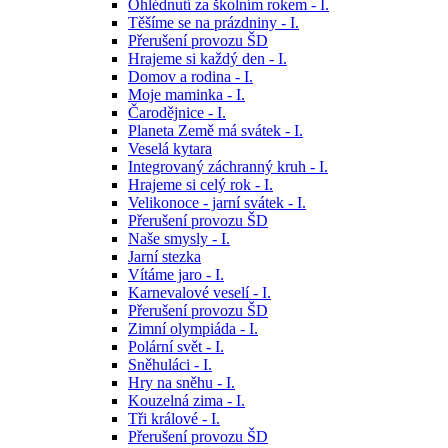
Ohlédnutí za školním rokem - I.
Těšíme se na prázdniny - I.
Přerušení provozu ŠD
Hrajeme si každý den - I.
Domov a rodina - I.
Moje maminka - I.
Čarodějnice - I.
Planeta Země má svátek - I.
Veselá kytara
Integrovaný záchranný kruh - I.
Hrajeme si celý rok - I.
Velikonoce - jarní svátek - I.
Přerušení provozu ŠD
Naše smysly - I.
Jarní stezka
Vítáme jaro - I.
Karnevalové veselí - I.
Přerušení provozu ŠD
Zimní olympiáda - I.
Polární svět - I.
Sněhuláci - I.
Hry na sněhu - I.
Kouzelná zima - I.
Tři králové - I.
Přerušení provozu ŠD