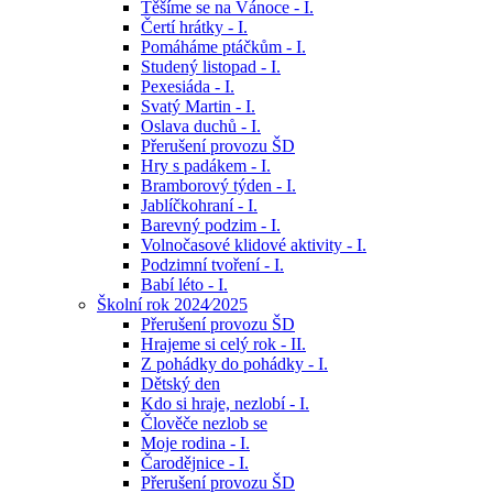
Těšíme se na Vánoce - I.
Čertí hrátky - I.
Pomáháme ptáčkům - I.
Studený listopad - I.
Pexesiáda - I.
Svatý Martin - I.
Oslava duchů - I.
Přerušení provozu ŠD
Hry s padákem - I.
Bramborový týden - I.
Jablíčkohraní - I.
Barevný podzim - I.
Volnočasové klidové aktivity - I.
Podzimní tvoření - I.
Babí léto - I.
Školní rok 2024⁄2025
Přerušení provozu ŠD
Hrajeme si celý rok - II.
Z pohádky do pohádky - I.
Dětský den
Kdo si hraje, nezlobí - I.
Člověče nezlob se
Moje rodina - I.
Čarodějnice - I.
Přerušení provozu ŠD