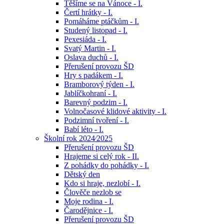
Těšíme se na Vánoce - I.
Čertí hrátky - I.
Pomáháme ptáčkům - I.
Studený listopad - I.
Pexesiáda - I.
Svatý Martin - I.
Oslava duchů - I.
Přerušení provozu ŠD
Hry s padákem - I.
Bramborový týden - I.
Jablíčkohraní - I.
Barevný podzim - I.
Volnočasové klidové aktivity - I.
Podzimní tvoření - I.
Babí léto - I.
Školní rok 2024⁄2025
Přerušení provozu ŠD
Hrajeme si celý rok - II.
Z pohádky do pohádky - I.
Dětský den
Kdo si hraje, nezlobí - I.
Člověče nezlob se
Moje rodina - I.
Čarodějnice - I.
Přerušení provozu ŠD