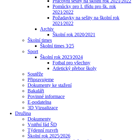
Pracovní sešity na školní rok 2021⁄2022
Pomůcky pro I. třídu pro šk. rok
2021⁄2022
Požadavky na sešity na školní rok
2021⁄2022
Archiv
Školní rok 2020⁄2021
Školní times
Školní times 3⁄25
Sport
Školní rok 2023⁄2024
Fotbal pro všechny
Atletický přebor školy
Soutěže
Připravujeme
Dokumenty ke stažení
Bakaláři
Povinné informace
E-podatelna
3D Vizualizace
Družina
Dokumenty
Vnitřní řád ŠD
Týdenní rozvrh
Školní rok 2025⁄2026