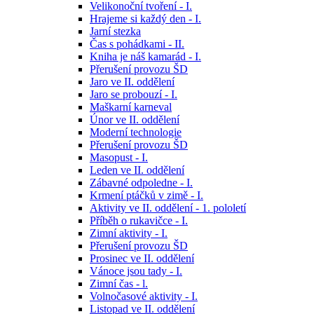
Velikonoční tvoření - I.
Hrajeme si každý den - I.
Jarní stezka
Čas s pohádkami - II.
Kniha je náš kamarád - I.
Přerušení provozu ŠD
Jaro ve II. oddělení
Jaro se probouzí - I.
Maškarní karneval
Únor ve II. oddělení
Moderní technologie
Přerušení provozu ŠD
Masopust - I.
Leden ve II. oddělení
Zábavné odpoledne - I.
Krmení ptáčků v zimě - I.
Aktivity ve II. oddělení - 1. pololetí
Příběh o rukavičce - I.
Zimní aktivity - I.
Přerušení provozu ŠD
Prosinec ve II. oddělení
Vánoce jsou tady - I.
Zimní čas - l.
Volnočasové aktivity - I.
Listopad ve II. oddělení