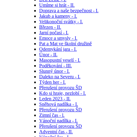
Umíme si hrát - II.
Doprava a naše bezpečnost - I.
Jakub a kameny - I.
Velikonoční svátky - I.
Březen - II.
Jarní počasí - I.
Emoce a smysly - I.
Pat a Mat ve školní družině
Odemykání jara - I.
Únor - II.
Masopustní veselí - I.
Poděkování - III.
Slunný únor - I.
Daleko na Severu - I.
Týden her - I.
Přerušení provozu ŠD
Kdo si hraje, nezlobí - I.
Leden 2023 - II.
Sněhová nadílka - I.
Přerušení provozu ŠD
Zimní čas - l.
Vánoční nadílka - I.
Přerušení provozu ŠD
Adventní čas - II.