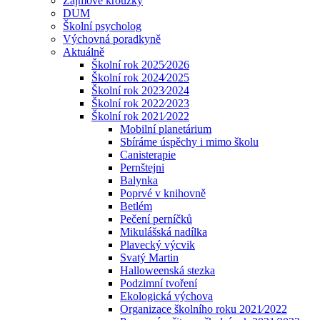
Zájmové kroužky
DUM
Školní psycholog
Výchovná poradkyně
Aktuálně
Školní rok 2025⁄2026
Školní rok 2024⁄2025
Školní rok 2023⁄2024
Školní rok 2022⁄2023
Školní rok 2021⁄2022
Mobilní planetárium
Sbíráme úspěchy i mimo školu
Canisterapie
Pernštejni
Balynka
Poprvé v knihovně
Betlém
Pečení perníčků
Mikulášská nadílka
Plavecký výcvik
Svatý Martin
Halloweenská stezka
Podzimní tvoření
Ekologická výchova
Organizace školního roku 2021⁄2022