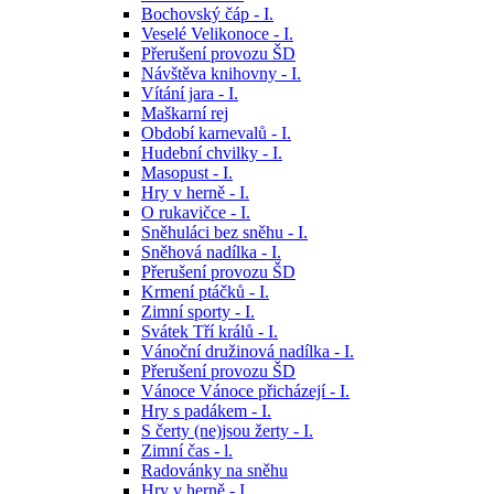
Bochovský čáp - I.
Veselé Velikonoce - I.
Přerušení provozu ŠD
Návštěva knihovny - I.
Vítání jara - I.
Maškarní rej
Období karnevalů - I.
Hudební chvilky - I.
Masopust - I.
Hry v herně - I.
O rukavičce - I.
Sněhuláci bez sněhu - I.
Sněhová nadílka - I.
Přerušení provozu ŠD
Krmení ptáčků - I.
Zimní sporty - I.
Svátek Tří králů - I.
Vánoční družinová nadílka - I.
Přerušení provozu ŠD
Vánoce Vánoce přicházejí - I.
Hry s padákem - I.
S čerty (ne)jsou žerty - I.
Zimní čas - l.
Radovánky na sněhu
Hry v herně - I.