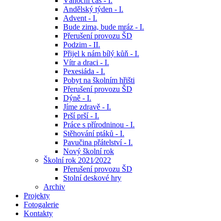
Vánoční čas - I.
Andělský týden - I.
Advent - I.
Bude zima, bude mráz - I.
Přerušení provozu ŠD
Podzim - II.
Přijel k nám bílý kůň - I.
Vítr a draci - I.
Pexesiáda - I.
Pobyt na školním hřišti
Přerušení provozu ŠD
Dýně - I.
Jíme zdravě - I.
Prší prší - I.
Práce s přírodninou - I.
Stěhování ptáků - I.
Pavučina přátelství - I.
Nový školní rok
Školní rok 2021⁄2022
Přerušení provozu ŠD
Stolní deskové hry
Archiv
Projekty
Fotogalerie
Kontakty