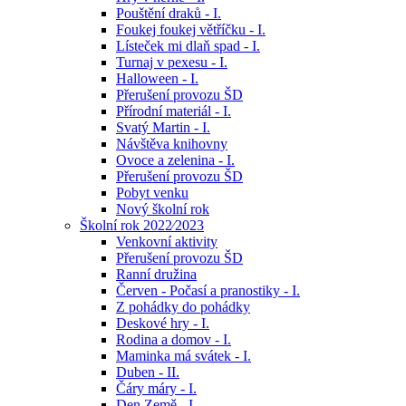
Pouštění draků - I.
Foukej foukej větříčku - I.
Lísteček mi dlaň spad - I.
Turnaj v pexesu - I.
Halloween - I.
Přerušení provozu ŠD
Přírodní materiál - I.
Svatý Martin - I.
Návštěva knihovny
Ovoce a zelenina - I.
Přerušení provozu ŠD
Pobyt venku
Nový školní rok
Školní rok 2022⁄2023
Venkovní aktivity
Přerušení provozu ŠD
Ranní družina
Červen - Počasí a pranostiky - I.
Z pohádky do pohádky
Deskové hry - I.
Rodina a domov - I.
Maminka má svátek - I.
Duben - II.
Čáry máry - I.
Den Země - I.