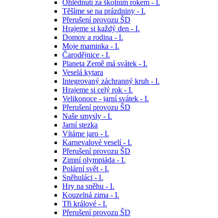
Ohlédnutí za školním rokem - I.
Těšíme se na prázdniny - I.
Přerušení provozu ŠD
Hrajeme si každý den - I.
Domov a rodina - I.
Moje maminka - I.
Čarodějnice - I.
Planeta Země má svátek - I.
Veselá kytara
Integrovaný záchranný kruh - I.
Hrajeme si celý rok - I.
Velikonoce - jarní svátek - I.
Přerušení provozu ŠD
Naše smysly - I.
Jarní stezka
Vítáme jaro - I.
Karnevalové veselí - I.
Přerušení provozu ŠD
Zimní olympiáda - I.
Polární svět - I.
Sněhuláci - I.
Hry na sněhu - I.
Kouzelná zima - I.
Tři králové - I.
Přerušení provozu ŠD