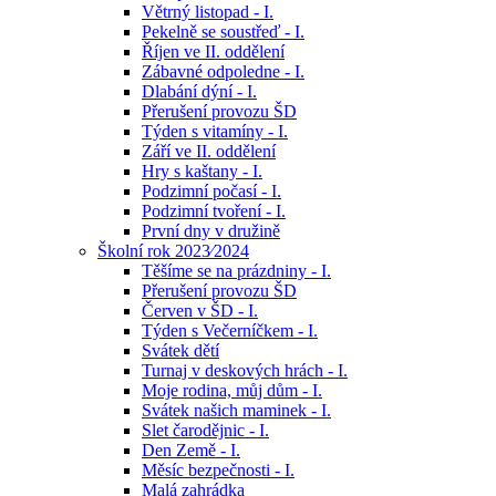
Větrný listopad - I.
Pekelně se soustřeď - I.
Říjen ve II. oddělení
Zábavné odpoledne - I.
Dlabání dýní - I.
Přerušení provozu ŠD
Týden s vitamíny - I.
Září ve II. oddělení
Hry s kaštany - I.
Podzimní počasí - I.
Podzimní tvoření - I.
První dny v družině
Školní rok 2023⁄2024
Těšíme se na prázdniny - I.
Přerušení provozu ŠD
Červen v ŠD - I.
Týden s Večerníčkem - I.
Svátek dětí
Turnaj v deskových hrách - I.
Moje rodina, můj dům - I.
Svátek našich maminek - I.
Slet čarodějnic - I.
Den Země - I.
Měsíc bezpečnosti - I.
Malá zahrádka