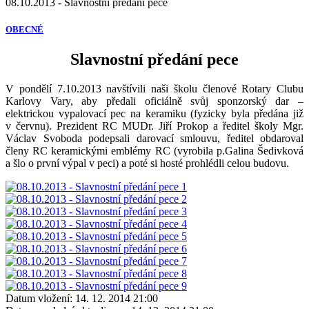
08.10.2013 - Slavnostní předání pece
OBECNÉ
Slavnostní předání pece
V pondělí 7.10.2013 navštívili naši školu členové Rotary Clubu
Karlovy Vary, aby předali oficiálně svůj sponzorský dar –
elektrickou vypalovací pec na keramiku (fyzicky byla předána již
v červnu). Prezident RC MUDr. Jiří Prokop a ředitel školy Mgr.
Václav Svoboda podepsali darovací smlouvu, ředitel obdaroval
členy RC keramickými emblémy RC (vyrobila p.Galina Šedivková
a šlo o první výpal v peci) a poté si hosté prohlédli celou budovu.
Datum vložení:
14. 12. 2014 21:00