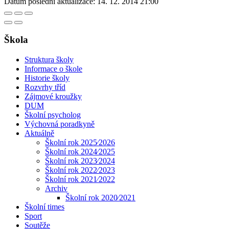
Datum poslední aktualizace:
14. 12. 2014 21:00
Škola
Struktura školy
Informace o škole
Historie školy
Rozvrhy tříd
Zájmové kroužky
DUM
Školní psycholog
Výchovná poradkyně
Aktuálně
Školní rok 2025⁄2026
Školní rok 2024⁄2025
Školní rok 2023⁄2024
Školní rok 2022⁄2023
Školní rok 2021⁄2022
Archiv
Školní rok 2020⁄2021
Školní times
Sport
Soutěže