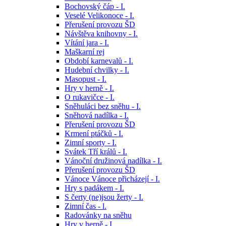
Bochovský čáp - I.
Veselé Velikonoce - I.
Přerušení provozu ŠD
Návštěva knihovny - I.
Vítání jara - I.
Maškarní rej
Období karnevalů - I.
Hudební chvilky - I.
Masopust - I.
Hry v herně - I.
O rukavičce - I.
Sněhuláci bez sněhu - I.
Sněhová nadílka - I.
Přerušení provozu ŠD
Krmení ptáčků - I.
Zimní sporty - I.
Svátek Tří králů - I.
Vánoční družinová nadílka - I.
Přerušení provozu ŠD
Vánoce Vánoce přicházejí - I.
Hry s padákem - I.
S čerty (ne)jsou žerty - I.
Zimní čas - l.
Radovánky na sněhu
Hry v herně - I.