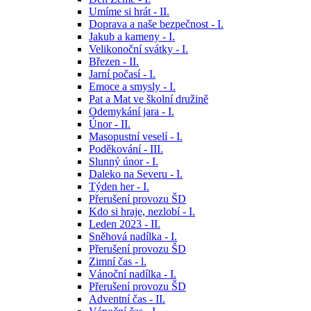
Umíme si hrát - II.
Doprava a naše bezpečnost - I.
Jakub a kameny - I.
Velikonoční svátky - I.
Březen - II.
Jarní počasí - I.
Emoce a smysly - I.
Pat a Mat ve školní družině
Odemykání jara - I.
Únor - II.
Masopustní veselí - I.
Poděkování - III.
Slunný únor - I.
Daleko na Severu - I.
Týden her - I.
Přerušení provozu ŠD
Kdo si hraje, nezlobí - I.
Leden 2023 - II.
Sněhová nadílka - I.
Přerušení provozu ŠD
Zimní čas - l.
Vánoční nadílka - I.
Přerušení provozu ŠD
Adventní čas - II.