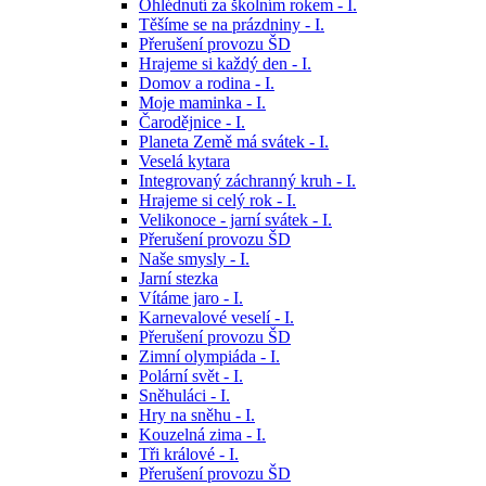
Ohlédnutí za školním rokem - I.
Těšíme se na prázdniny - I.
Přerušení provozu ŠD
Hrajeme si každý den - I.
Domov a rodina - I.
Moje maminka - I.
Čarodějnice - I.
Planeta Země má svátek - I.
Veselá kytara
Integrovaný záchranný kruh - I.
Hrajeme si celý rok - I.
Velikonoce - jarní svátek - I.
Přerušení provozu ŠD
Naše smysly - I.
Jarní stezka
Vítáme jaro - I.
Karnevalové veselí - I.
Přerušení provozu ŠD
Zimní olympiáda - I.
Polární svět - I.
Sněhuláci - I.
Hry na sněhu - I.
Kouzelná zima - I.
Tři králové - I.
Přerušení provozu ŠD