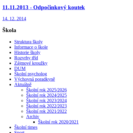
11.11.2013 - Odpočinkový koutek
14. 12. 2014
Škola
Struktura školy
Informace o škole
Historie školy
Rozvrhy tříd
Zájmové kroužky
DUM
Školní psycholog
Výchovná poradkyně
Aktuálně
Školní rok 2025⁄2026
Školní rok 2024⁄2025
Školní rok 2023⁄2024
Školní rok 2022⁄2023
Školní rok 2021⁄2022
Archiv
Školní rok 2020⁄2021
Školní times
Sport