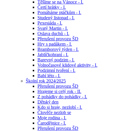
Těšíme se na Vánoce - I.
Čertí hrátky - I.
Pomáháme ptáčkům - I.
Studený listopad - I.
Pexesiáda - I.
Svatý Martin - I.
Oslava duchů - I.
Přerušení provozu ŠD
Hry s padákem - I.
Bramborový týden - I.
Jablíčkohraní - I.
Barevný podzim - I.
Volnočasové klidové aktivity - I.
Podzimní tvoření - I.
Babí léto - I.
Školní rok 2024⁄2025
Přerušení provozu ŠD
Hrajeme si celý rok - II.
Z pohádky do pohádky - I.
Dětský den
Kdo si hraje, nezlobí - I.
Člověče nezlob se
Moje rodina - I.
Čarodějnice - I.
Přerušení provozu ŠD