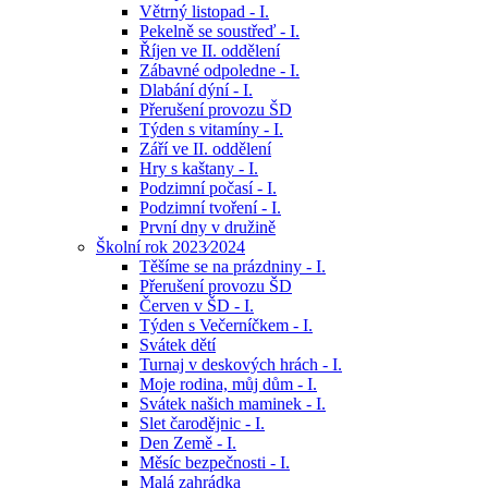
Větrný listopad - I.
Pekelně se soustřeď - I.
Říjen ve II. oddělení
Zábavné odpoledne - I.
Dlabání dýní - I.
Přerušení provozu ŠD
Týden s vitamíny - I.
Září ve II. oddělení
Hry s kaštany - I.
Podzimní počasí - I.
Podzimní tvoření - I.
První dny v družině
Školní rok 2023⁄2024
Těšíme se na prázdniny - I.
Přerušení provozu ŠD
Červen v ŠD - I.
Týden s Večerníčkem - I.
Svátek dětí
Turnaj v deskových hrách - I.
Moje rodina, můj dům - I.
Svátek našich maminek - I.
Slet čarodějnic - I.
Den Země - I.
Měsíc bezpečnosti - I.
Malá zahrádka