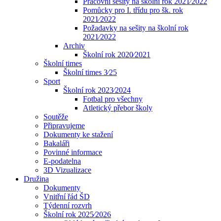
Pracovní sešity na školní rok 2021⁄2022
Pomůcky pro I. třídu pro šk. rok
2021⁄2022
Požadavky na sešity na školní rok
2021⁄2022
Archiv
Školní rok 2020⁄2021
Školní times
Školní times 3⁄25
Sport
Školní rok 2023⁄2024
Fotbal pro všechny
Atletický přebor školy
Soutěže
Připravujeme
Dokumenty ke stažení
Bakaláři
Povinné informace
E-podatelna
3D Vizualizace
Družina
Dokumenty
Vnitřní řád ŠD
Týdenní rozvrh
Školní rok 2025⁄2026