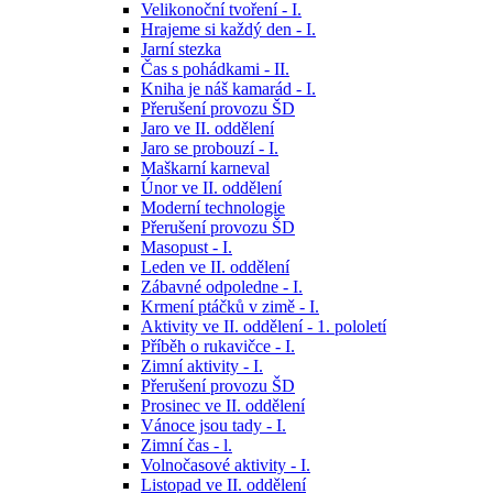
Velikonoční tvoření - I.
Hrajeme si každý den - I.
Jarní stezka
Čas s pohádkami - II.
Kniha je náš kamarád - I.
Přerušení provozu ŠD
Jaro ve II. oddělení
Jaro se probouzí - I.
Maškarní karneval
Únor ve II. oddělení
Moderní technologie
Přerušení provozu ŠD
Masopust - I.
Leden ve II. oddělení
Zábavné odpoledne - I.
Krmení ptáčků v zimě - I.
Aktivity ve II. oddělení - 1. pololetí
Příběh o rukavičce - I.
Zimní aktivity - I.
Přerušení provozu ŠD
Prosinec ve II. oddělení
Vánoce jsou tady - I.
Zimní čas - l.
Volnočasové aktivity - I.
Listopad ve II. oddělení