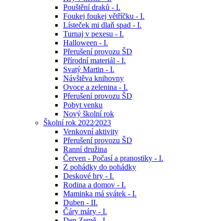
Pouštění draků - I.
Foukej foukej větříčku - I.
Lísteček mi dlaň spad - I.
Turnaj v pexesu - I.
Halloween - I.
Přerušení provozu ŠD
Přírodní materiál - I.
Svatý Martin - I.
Návštěva knihovny
Ovoce a zelenina - I.
Přerušení provozu ŠD
Pobyt venku
Nový školní rok
Školní rok 2022⁄2023
Venkovní aktivity
Přerušení provozu ŠD
Ranní družina
Červen - Počasí a pranostiky - I.
Z pohádky do pohádky
Deskové hry - I.
Rodina a domov - I.
Maminka má svátek - I.
Duben - II.
Čáry máry - I.
Den Země - I.