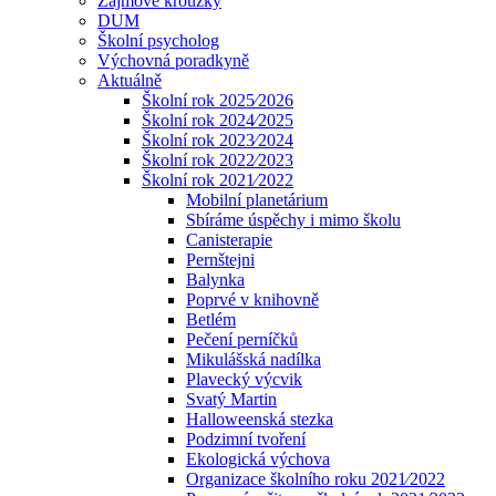
Zájmové kroužky
DUM
Školní psycholog
Výchovná poradkyně
Aktuálně
Školní rok 2025⁄2026
Školní rok 2024⁄2025
Školní rok 2023⁄2024
Školní rok 2022⁄2023
Školní rok 2021⁄2022
Mobilní planetárium
Sbíráme úspěchy i mimo školu
Canisterapie
Pernštejni
Balynka
Poprvé v knihovně
Betlém
Pečení perníčků
Mikulášská nadílka
Plavecký výcvik
Svatý Martin
Halloweenská stezka
Podzimní tvoření
Ekologická výchova
Organizace školního roku 2021⁄2022