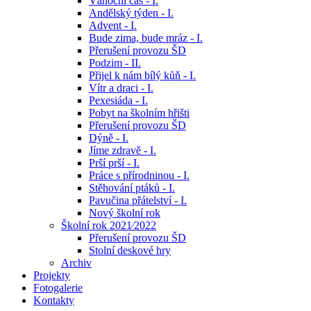
Vánoční čas - I.
Andělský týden - I.
Advent - I.
Bude zima, bude mráz - I.
Přerušení provozu ŠD
Podzim - II.
Přijel k nám bílý kůň - I.
Vítr a draci - I.
Pexesiáda - I.
Pobyt na školním hřišti
Přerušení provozu ŠD
Dýně - I.
Jíme zdravě - I.
Prší prší - I.
Práce s přírodninou - I.
Stěhování ptáků - I.
Pavučina přátelství - I.
Nový školní rok
Školní rok 2021⁄2022
Přerušení provozu ŠD
Stolní deskové hry
Archiv
Projekty
Fotogalerie
Kontakty