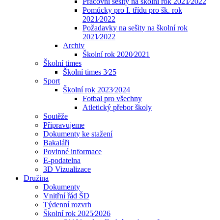
Pracovní sešity na školní rok 2021⁄2022
Pomůcky pro I. třídu pro šk. rok
2021⁄2022
Požadavky na sešity na školní rok
2021⁄2022
Archiv
Školní rok 2020⁄2021
Školní times
Školní times 3⁄25
Sport
Školní rok 2023⁄2024
Fotbal pro všechny
Atletický přebor školy
Soutěže
Připravujeme
Dokumenty ke stažení
Bakaláři
Povinné informace
E-podatelna
3D Vizualizace
Družina
Dokumenty
Vnitřní řád ŠD
Týdenní rozvrh
Školní rok 2025⁄2026