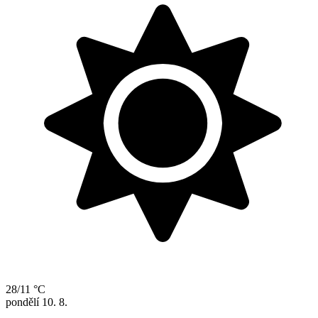
28/11 °C
pondělí
10. 8.