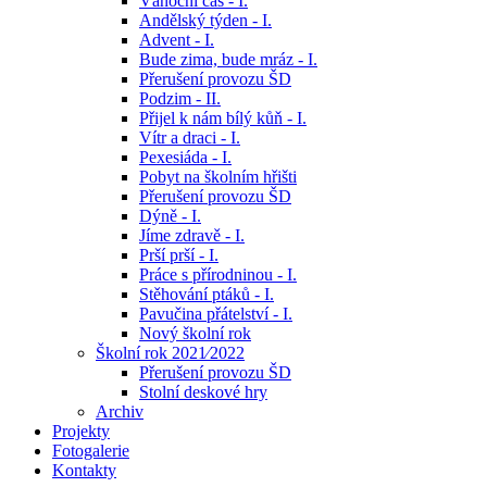
Vánoční čas - I.
Andělský týden - I.
Advent - I.
Bude zima, bude mráz - I.
Přerušení provozu ŠD
Podzim - II.
Přijel k nám bílý kůň - I.
Vítr a draci - I.
Pexesiáda - I.
Pobyt na školním hřišti
Přerušení provozu ŠD
Dýně - I.
Jíme zdravě - I.
Prší prší - I.
Práce s přírodninou - I.
Stěhování ptáků - I.
Pavučina přátelství - I.
Nový školní rok
Školní rok 2021⁄2022
Přerušení provozu ŠD
Stolní deskové hry
Archiv
Projekty
Fotogalerie
Kontakty