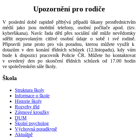
Upozornění pro rodiče
V poslední době rapidně přibývá případů šikany prostřednictvím
médií jako jsou mobilní telefony, osobní počítače apod. (tzv.
kyberšikana). Navíc řada dětí přes sociální sítě může nevědomky
sdělit nepovolaným citlivé osobní údaje o sobě i své rodině.
Připravili jsme proto pro vás poradnu, kterou můžete využít k
dotazům v den konání třídních schůzek (12.listopadu), kdy vám
bude k dispozici pracovník Policie ČR. Můžete ho kontaktovat
v uvedený den po skončení třídních schůzek od 17.00 hodin
ve společenském sále školy.
Škola
Struktura školy
Informace o škole
Historie školy
Rozvrhy tříd
Zájmové kroužky
DUM
Školní psycholog
Výchovná poradkyně
Aktuálně