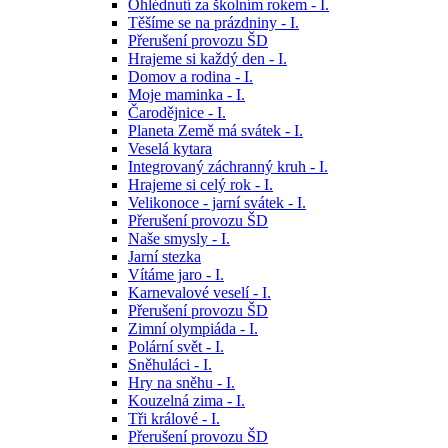
Ohlédnutí za školním rokem - I.
Těšíme se na prázdniny - I.
Přerušení provozu ŠD
Hrajeme si každý den - I.
Domov a rodina - I.
Moje maminka - I.
Čarodějnice - I.
Planeta Země má svátek - I.
Veselá kytara
Integrovaný záchranný kruh - I.
Hrajeme si celý rok - I.
Velikonoce - jarní svátek - I.
Přerušení provozu ŠD
Naše smysly - I.
Jarní stezka
Vítáme jaro - I.
Karnevalové veselí - I.
Přerušení provozu ŠD
Zimní olympiáda - I.
Polární svět - I.
Sněhuláci - I.
Hry na sněhu - I.
Kouzelná zima - I.
Tři králové - I.
Přerušení provozu ŠD