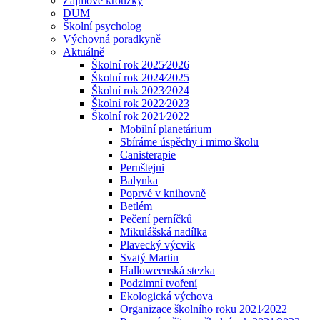
Zájmové kroužky
DUM
Školní psycholog
Výchovná poradkyně
Aktuálně
Školní rok 2025⁄2026
Školní rok 2024⁄2025
Školní rok 2023⁄2024
Školní rok 2022⁄2023
Školní rok 2021⁄2022
Mobilní planetárium
Sbíráme úspěchy i mimo školu
Canisterapie
Pernštejni
Balynka
Poprvé v knihovně
Betlém
Pečení perníčků
Mikulášská nadílka
Plavecký výcvik
Svatý Martin
Halloweenská stezka
Podzimní tvoření
Ekologická výchova
Organizace školního roku 2021⁄2022