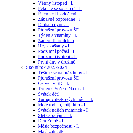
Větrný listopad - I.
Pekelně se soustřeď - I.
Říjen ve II. oddělení
Zábavné odpoledne - I.
Dlabání dýní - I.
Přerušení provozu ŠD
Týden s vitamíny - I.
Září ve II. oddělení
Hry s kaštany - I.
Podzimní počasí - I.
Podzimní tvoření - I.
První dny v družině
Školní rok 2023⁄2024
Těšíme se na prázdniny - I.
Přerušení provozu ŠD
Červen v ŠD - I.
Týden s Večerníčkem - I.
Svátek dětí
Turnaj v deskových hrách - I.
Moje rodina, můj dům - I.
Svátek našich maminek - I.
Slet čarodějnic - I.
Den Země - I.
Měsíc bezpečnosti - I.
Malá zahrádka