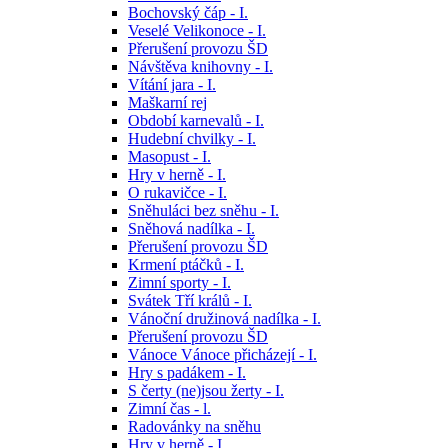
Bochovský čáp - I.
Veselé Velikonoce - I.
Přerušení provozu ŠD
Návštěva knihovny - I.
Vítání jara - I.
Maškarní rej
Období karnevalů - I.
Hudební chvilky - I.
Masopust - I.
Hry v herně - I.
O rukavičce - I.
Sněhuláci bez sněhu - I.
Sněhová nadílka - I.
Přerušení provozu ŠD
Krmení ptáčků - I.
Zimní sporty - I.
Svátek Tří králů - I.
Vánoční družinová nadílka - I.
Přerušení provozu ŠD
Vánoce Vánoce přicházejí - I.
Hry s padákem - I.
S čerty (ne)jsou žerty - I.
Zimní čas - l.
Radovánky na sněhu
Hry v herně - I.