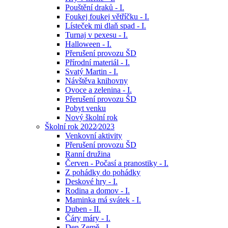
Pouštění draků - I.
Foukej foukej větříčku - I.
Lísteček mi dlaň spad - I.
Turnaj v pexesu - I.
Halloween - I.
Přerušení provozu ŠD
Přírodní materiál - I.
Svatý Martin - I.
Návštěva knihovny
Ovoce a zelenina - I.
Přerušení provozu ŠD
Pobyt venku
Nový školní rok
Školní rok 2022⁄2023
Venkovní aktivity
Přerušení provozu ŠD
Ranní družina
Červen - Počasí a pranostiky - I.
Z pohádky do pohádky
Deskové hry - I.
Rodina a domov - I.
Maminka má svátek - I.
Duben - II.
Čáry máry - I.
Den Země - I.