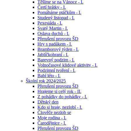
Těšíme se na Vánoce - I.
Čertí hrátky - I.
Pomáháme ptáčkům - I.
Studený listopad - I.
Pexesiáda - I.
Svatý Martin - I.
Oslava duchů - I.
Přerušení provozu ŠD
Hry s padákem - I.
Bramborový týden - I.
Jablíčkohraní - I.
Barevný podzim - I.
Volnočasové klidové aktivity - I.
Podzimní tvoření - I.
Babí léto - I.
Školní rok 2024⁄2025
Přerušení provozu ŠD
Hrajeme si celý rok - II.
Z pohádky do pohádky - I.
Dětský den
Kdo si hraje, nezlobí - I.
Člověče nezlob se
Moje rodina - I.
Čarodějnice - I.
Přerušení provozu ŠD