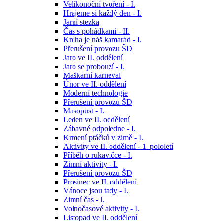
Velikonoční tvoření - I.
Hrajeme si každý den - I.
Jarní stezka
Čas s pohádkami - II.
Kniha je náš kamarád - I.
Přerušení provozu ŠD
Jaro ve II. oddělení
Jaro se probouzí - I.
Maškarní karneval
Únor ve II. oddělení
Moderní technologie
Přerušení provozu ŠD
Masopust - I.
Leden ve II. oddělení
Zábavné odpoledne - I.
Krmení ptáčků v zimě - I.
Aktivity ve II. oddělení - 1. pololetí
Příběh o rukavičce - I.
Zimní aktivity - I.
Přerušení provozu ŠD
Prosinec ve II. oddělení
Vánoce jsou tady - I.
Zimní čas - l.
Volnočasové aktivity - I.
Listopad ve II. oddělení