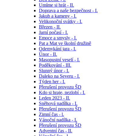
Umíme si hrát - II.
Doprava a naše bezpečnost - I.
Jakub a kameny - I.
Velikonoční svátky - I.
Březen - II.
Jarní počasí - I.
Emoce a smysly - I.
Pat a Mat ve školní družině
Odemykání jara - I.
Únor - II.
Masopustní veselí - I.
Poděkování - III.
Slunný únor - I.
Daleko na Severu - I.
Týden her - I.
Přerušení provozu ŠD
Kdo si hraje, nezlobí - I.
Leden 2023 - II.
Sněhová nadílka - I.
Přerušení provozu ŠD
Zimní čas - l.
Vánoční nadílka - I.
Přerušení provozu ŠD
Adventní čas - II.