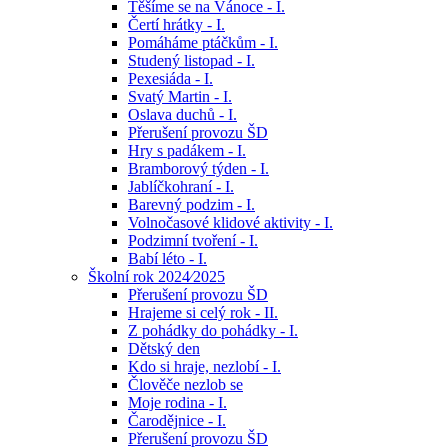
Těšíme se na Vánoce - I.
Čertí hrátky - I.
Pomáháme ptáčkům - I.
Studený listopad - I.
Pexesiáda - I.
Svatý Martin - I.
Oslava duchů - I.
Přerušení provozu ŠD
Hry s padákem - I.
Bramborový týden - I.
Jablíčkohraní - I.
Barevný podzim - I.
Volnočasové klidové aktivity - I.
Podzimní tvoření - I.
Babí léto - I.
Školní rok 2024⁄2025
Přerušení provozu ŠD
Hrajeme si celý rok - II.
Z pohádky do pohádky - I.
Dětský den
Kdo si hraje, nezlobí - I.
Člověče nezlob se
Moje rodina - I.
Čarodějnice - I.
Přerušení provozu ŠD