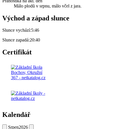
Pranostika na akt. den
Málo plodů v srpnu, málo včel z jara.
Východ a západ slunce
Slunce vychází:
5:46
Slunce zapadá:
20:40
Certifikát
Kalendář
Srpen
2026