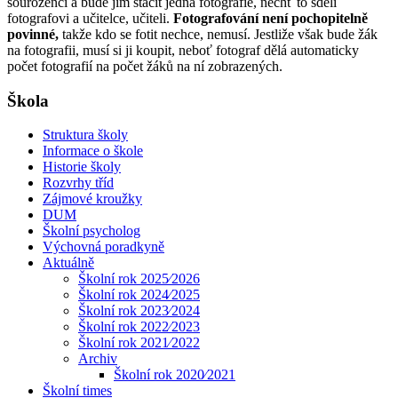
sourozenci a bude jim stačit jedna fotografie, nechť to sdělí
fotografovi a učitelce, učiteli.
Fotografování není pochopitelně
povinné,
takže kdo se fotit nechce, nemusí. Jestliže však bude žák
na fotografii, musí si ji koupit, neboť fotograf dělá automaticky
počet fotografií na počet žáků na ní zobrazených.
Škola
Struktura školy
Informace o škole
Historie školy
Rozvrhy tříd
Zájmové kroužky
DUM
Školní psycholog
Výchovná poradkyně
Aktuálně
Školní rok 2025⁄2026
Školní rok 2024⁄2025
Školní rok 2023⁄2024
Školní rok 2022⁄2023
Školní rok 2021⁄2022
Archiv
Školní rok 2020⁄2021
Školní times