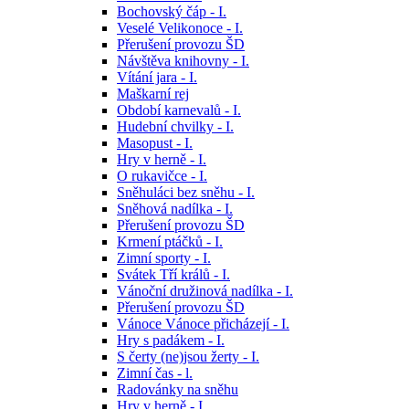
Bochovský čáp - I.
Veselé Velikonoce - I.
Přerušení provozu ŠD
Návštěva knihovny - I.
Vítání jara - I.
Maškarní rej
Období karnevalů - I.
Hudební chvilky - I.
Masopust - I.
Hry v herně - I.
O rukavičce - I.
Sněhuláci bez sněhu - I.
Sněhová nadílka - I.
Přerušení provozu ŠD
Krmení ptáčků - I.
Zimní sporty - I.
Svátek Tří králů - I.
Vánoční družinová nadílka - I.
Přerušení provozu ŠD
Vánoce Vánoce přicházejí - I.
Hry s padákem - I.
S čerty (ne)jsou žerty - I.
Zimní čas - l.
Radovánky na sněhu
Hry v herně - I.