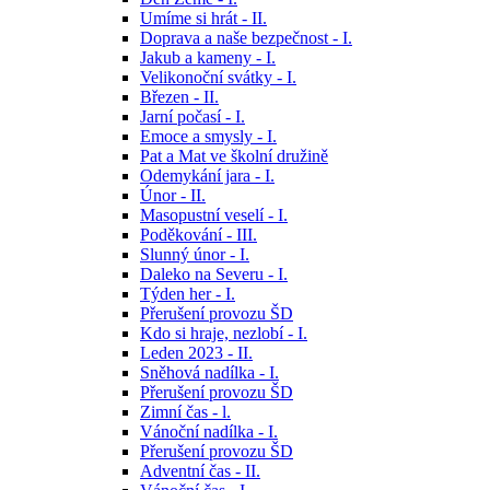
Umíme si hrát - II.
Doprava a naše bezpečnost - I.
Jakub a kameny - I.
Velikonoční svátky - I.
Březen - II.
Jarní počasí - I.
Emoce a smysly - I.
Pat a Mat ve školní družině
Odemykání jara - I.
Únor - II.
Masopustní veselí - I.
Poděkování - III.
Slunný únor - I.
Daleko na Severu - I.
Týden her - I.
Přerušení provozu ŠD
Kdo si hraje, nezlobí - I.
Leden 2023 - II.
Sněhová nadílka - I.
Přerušení provozu ŠD
Zimní čas - l.
Vánoční nadílka - I.
Přerušení provozu ŠD
Adventní čas - II.