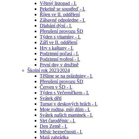
Větrný listopad - I.
Pekelně se soustřeď - I.
Říjen ve II. oddělení
Zábavné odpoledne - I.
Dlabání dýní - I.
Přerušení provozu ŠD
Týden s vitamíny - I.
Září ve II. oddělení
Hry s kaštany - I.
Podzimní počasí - I.
Podzimní tvoření - I.
První dny v družině
Školní rok 2023⁄2024
Těšíme se na prázdniny - I.
Přerušení provozu ŠD
Červen v ŠD - I.
Týden s Večerníčkem - I.
Svátek dětí
Turnaj v deskových hrách - I.
Moje rodina, můj dům - I.
Svátek našich maminek - I.
Slet čarodějnic - I.
Den Země - I.
Měsíc bezpečnosti - I.
Malá zahrádka