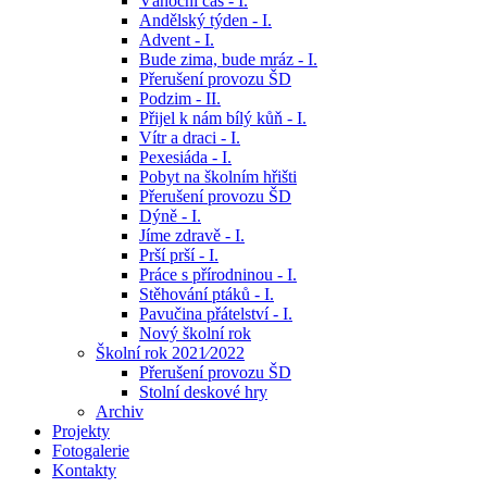
Vánoční čas - I.
Andělský týden - I.
Advent - I.
Bude zima, bude mráz - I.
Přerušení provozu ŠD
Podzim - II.
Přijel k nám bílý kůň - I.
Vítr a draci - I.
Pexesiáda - I.
Pobyt na školním hřišti
Přerušení provozu ŠD
Dýně - I.
Jíme zdravě - I.
Prší prší - I.
Práce s přírodninou - I.
Stěhování ptáků - I.
Pavučina přátelství - I.
Nový školní rok
Školní rok 2021⁄2022
Přerušení provozu ŠD
Stolní deskové hry
Archiv
Projekty
Fotogalerie
Kontakty