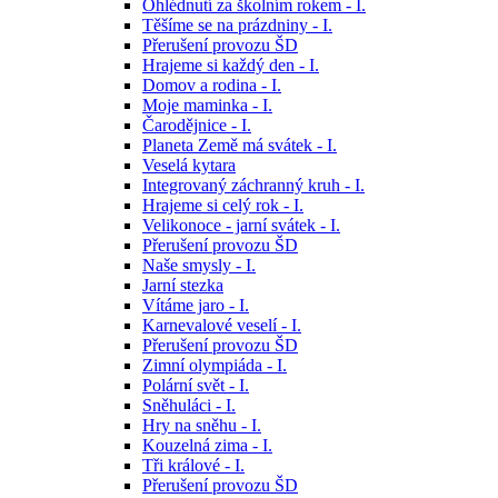
Ohlédnutí za školním rokem - I.
Těšíme se na prázdniny - I.
Přerušení provozu ŠD
Hrajeme si každý den - I.
Domov a rodina - I.
Moje maminka - I.
Čarodějnice - I.
Planeta Země má svátek - I.
Veselá kytara
Integrovaný záchranný kruh - I.
Hrajeme si celý rok - I.
Velikonoce - jarní svátek - I.
Přerušení provozu ŠD
Naše smysly - I.
Jarní stezka
Vítáme jaro - I.
Karnevalové veselí - I.
Přerušení provozu ŠD
Zimní olympiáda - I.
Polární svět - I.
Sněhuláci - I.
Hry na sněhu - I.
Kouzelná zima - I.
Tři králové - I.
Přerušení provozu ŠD