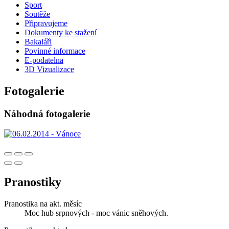
Sport
Soutěže
Připravujeme
Dokumenty ke stažení
Bakaláři
Povinné informace
E-podatelna
3D Vizualizace
Fotogalerie
Náhodná fotogalerie
Pranostiky
Pranostika na akt. měsíc
Moc hub srpnových - moc vánic sněhových.