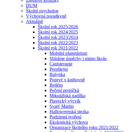
Zájmové kroužky
DUM
Školní psycholog
Výchovná poradkyně
Aktuálně
Školní rok 2025⁄2026
Školní rok 2024⁄2025
Školní rok 2023⁄2024
Školní rok 2022⁄2023
Školní rok 2021⁄2022
Mobilní planetárium
Sbíráme úspěchy i mimo školu
Canisterapie
Pernštejni
Balynka
Poprvé v knihovně
Betlém
Pečení perníčků
Mikulášská nadílka
Plavecký výcvik
Svatý Martin
Halloweenská stezka
Podzimní tvoření
Ekologická výchova
Organizace školního roku 2021⁄2022