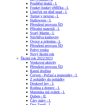
Pouštění draků - I.
Foukej foukej větříčku - I.
Lísteček mi dlaň spad - I.
Turnaj v pexesu - I.
Halloween - I.
Přerušení provozu ŠD
Přírodní materiál - I.
Svatý Martin - I.
Návštěva knihovny
Ovoce a zelenina - I.
Přerušení provozu ŠD
Pobyt venku
Nový školní rok
Školní rok 2022⁄2023
Venkovní aktivity
Přerušení provozu ŠD
Ranní družina
Červen - Počasí a pranostiky - I.
Z pohádky do pohádky
Deskové hry - I.
Rodina a domov - I.
Maminka má svátek - I.
Duben - II.
Čáry máry - I.
Den Země - I.