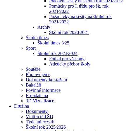
Pracovní sešity na školní rok 2021⁄2022
Pomůcky pro I. třídu pro šk. rok
2021⁄2022
Požadavky na sešity na školní rok
2021⁄2022
Archiv
Školní rok 2020⁄2021
Školní times
Školní times 3⁄25
Sport
Školní rok 2023⁄2024
Fotbal pro všechny
Atletický přebor školy
Soutěže
Připravujeme
Dokumenty ke stažení
Bakaláři
Povinné informace
E-podatelna
3D Vizualizace
Družina
Dokumenty
Vnitřní řád ŠD
Týdenní rozvrh
Školní rok 2025⁄2026