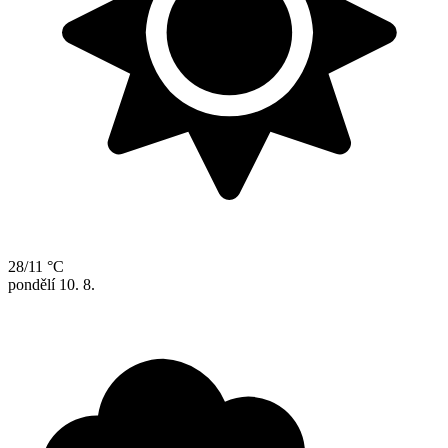
28/11 °C
pondělí
10. 8.