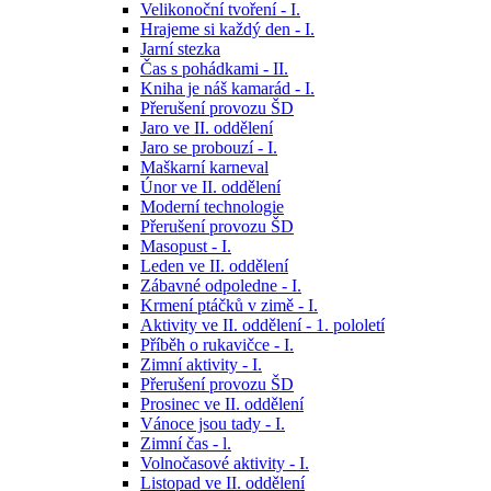
Velikonoční tvoření - I.
Hrajeme si každý den - I.
Jarní stezka
Čas s pohádkami - II.
Kniha je náš kamarád - I.
Přerušení provozu ŠD
Jaro ve II. oddělení
Jaro se probouzí - I.
Maškarní karneval
Únor ve II. oddělení
Moderní technologie
Přerušení provozu ŠD
Masopust - I.
Leden ve II. oddělení
Zábavné odpoledne - I.
Krmení ptáčků v zimě - I.
Aktivity ve II. oddělení - 1. pololetí
Příběh o rukavičce - I.
Zimní aktivity - I.
Přerušení provozu ŠD
Prosinec ve II. oddělení
Vánoce jsou tady - I.
Zimní čas - l.
Volnočasové aktivity - I.
Listopad ve II. oddělení