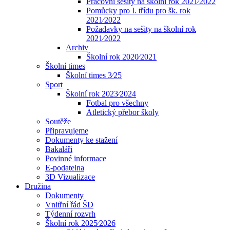
Pracovní sešity na školní rok 2021⁄2022
Pomůcky pro I. třídu pro šk. rok
2021⁄2022
Požadavky na sešity na školní rok
2021⁄2022
Archiv
Školní rok 2020⁄2021
Školní times
Školní times 3⁄25
Sport
Školní rok 2023⁄2024
Fotbal pro všechny
Atletický přebor školy
Soutěže
Připravujeme
Dokumenty ke stažení
Bakaláři
Povinné informace
E-podatelna
3D Vizualizace
Družina
Dokumenty
Vnitřní řád ŠD
Týdenní rozvrh
Školní rok 2025⁄2026