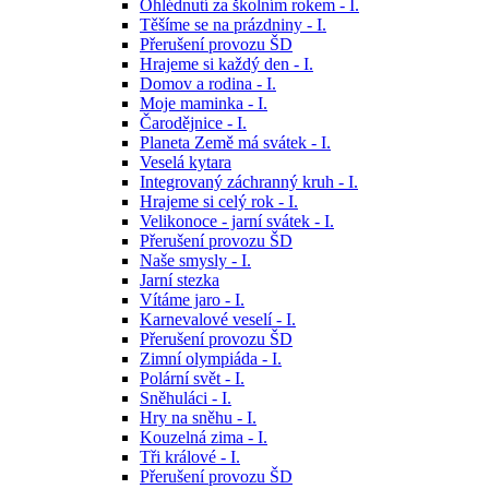
Ohlédnutí za školním rokem - I.
Těšíme se na prázdniny - I.
Přerušení provozu ŠD
Hrajeme si každý den - I.
Domov a rodina - I.
Moje maminka - I.
Čarodějnice - I.
Planeta Země má svátek - I.
Veselá kytara
Integrovaný záchranný kruh - I.
Hrajeme si celý rok - I.
Velikonoce - jarní svátek - I.
Přerušení provozu ŠD
Naše smysly - I.
Jarní stezka
Vítáme jaro - I.
Karnevalové veselí - I.
Přerušení provozu ŠD
Zimní olympiáda - I.
Polární svět - I.
Sněhuláci - I.
Hry na sněhu - I.
Kouzelná zima - I.
Tři králové - I.
Přerušení provozu ŠD