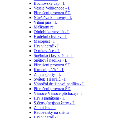
Bochovský čáp - I.
Veselé Velikonoce - I.
Přerušení provozu ŠD
Návštěva knihovny - I.
Vítání jara - I.
Maškarní rej
Období karnevalů - I.
Hudební chvilky - I.
Masopust - I.
Hry v herně - I.
O rukavičce - I.
Sněhuláci bez sněhu - I.
Sněhová nadílka - I.
Přerušení provozu ŠD
Krmení ptáčků - I.
Zimní sporty - I.
Svátek Tří králů - I.
Vánoční družinová nadílka - I.
Přerušení provozu ŠD
Vánoce Vánoce přicházejí - I.
Hry s padákem - I.
S čerty (ne)jsou žerty - I.
Zimní čas - l.
Radovánky na sněhu
Hry v herně - I.