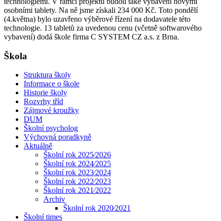
technologiemi. V rámci projektu budou také vybaveni novými
osobními tablety. Na ně jsme získali 234 000 Kč. Toto pondělí
(4.května) bylo uzavřeno výběrové řízení na dodavatele této
technologie. 13 tabletů za uvedenou cenu (včetně softwarového
vybavení) dodá škole firma C SYSTEM CZ a.s. z Brna.
Škola
Struktura školy
Informace o škole
Historie školy
Rozvrhy tříd
Zájmové kroužky
DUM
Školní psycholog
Výchovná poradkyně
Aktuálně
Školní rok 2025⁄2026
Školní rok 2024⁄2025
Školní rok 2023⁄2024
Školní rok 2022⁄2023
Školní rok 2021⁄2022
Archiv
Školní rok 2020⁄2021
Školní times