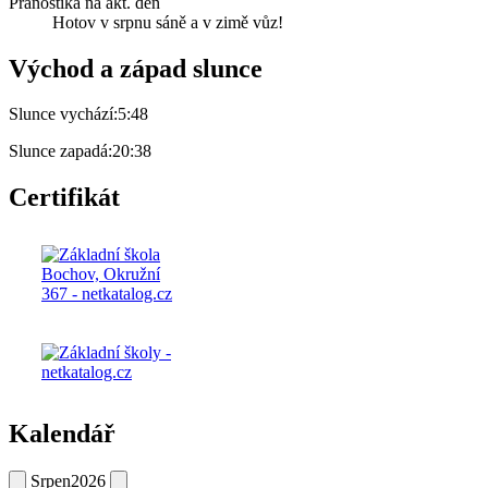
Pranostika na akt. den
Hotov v srpnu sáně a v zimě vůz!
Východ a západ slunce
Slunce vychází:
5:48
Slunce zapadá:
20:38
Certifikát
Kalendář
Srpen
2026