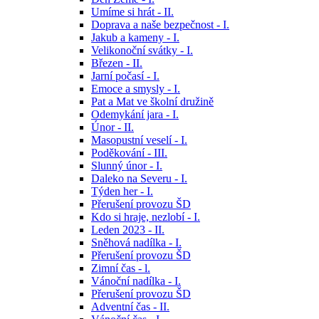
Umíme si hrát - II.
Doprava a naše bezpečnost - I.
Jakub a kameny - I.
Velikonoční svátky - I.
Březen - II.
Jarní počasí - I.
Emoce a smysly - I.
Pat a Mat ve školní družině
Odemykání jara - I.
Únor - II.
Masopustní veselí - I.
Poděkování - III.
Slunný únor - I.
Daleko na Severu - I.
Týden her - I.
Přerušení provozu ŠD
Kdo si hraje, nezlobí - I.
Leden 2023 - II.
Sněhová nadílka - I.
Přerušení provozu ŠD
Zimní čas - l.
Vánoční nadílka - I.
Přerušení provozu ŠD
Adventní čas - II.