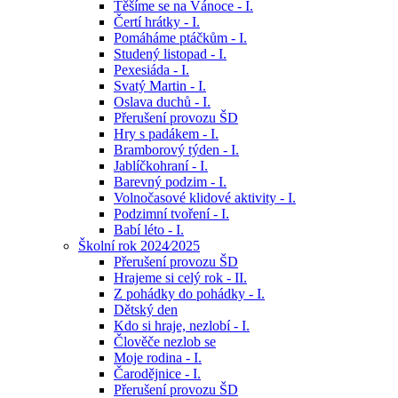
Těšíme se na Vánoce - I.
Čertí hrátky - I.
Pomáháme ptáčkům - I.
Studený listopad - I.
Pexesiáda - I.
Svatý Martin - I.
Oslava duchů - I.
Přerušení provozu ŠD
Hry s padákem - I.
Bramborový týden - I.
Jablíčkohraní - I.
Barevný podzim - I.
Volnočasové klidové aktivity - I.
Podzimní tvoření - I.
Babí léto - I.
Školní rok 2024⁄2025
Přerušení provozu ŠD
Hrajeme si celý rok - II.
Z pohádky do pohádky - I.
Dětský den
Kdo si hraje, nezlobí - I.
Člověče nezlob se
Moje rodina - I.
Čarodějnice - I.
Přerušení provozu ŠD