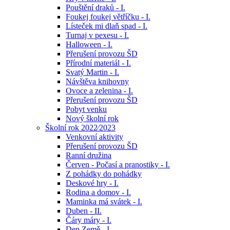
Pouštění draků - I.
Foukej foukej větříčku - I.
Lísteček mi dlaň spad - I.
Turnaj v pexesu - I.
Halloween - I.
Přerušení provozu ŠD
Přírodní materiál - I.
Svatý Martin - I.
Návštěva knihovny
Ovoce a zelenina - I.
Přerušení provozu ŠD
Pobyt venku
Nový školní rok
Školní rok 2022⁄2023
Venkovní aktivity
Přerušení provozu ŠD
Ranní družina
Červen - Počasí a pranostiky - I.
Z pohádky do pohádky
Deskové hry - I.
Rodina a domov - I.
Maminka má svátek - I.
Duben - II.
Čáry máry - I.
Den Země - I.