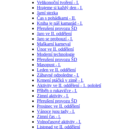
Velikonoční tvoření - I.
Hrajeme si každý den - I.
Jarní stezka
Čas s pohádkami - II.
Kniha je náš kamarád - I.
Přerušení provozu ŠD
Jaro ve II. oddělení
Jaro se probouzí - I.
Maškarní karneval
Únor ve II. oddělení
Moderní technologie
Přerušení provozu ŠD
Masopust - I.
Leden ve II. oddělení
Zábavné odpoledne - I.
Krmení ptáčků v zimě - I.
Aktivity ve II. oddělení - 1. pololetí
Příběh o rukavičce - I.
Zimní aktivity - I.
Přerušení provozu ŠD
Prosinec ve II. oddělení
Vánoce jsou tady - I.
Zimní čas - l.
Volnočasové aktivity - I.
Listopad ve II. oddělení