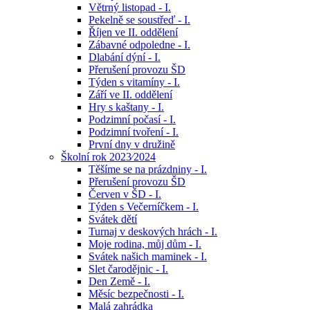
Větrný listopad - I.
Pekelně se soustřeď - I.
Říjen ve II. oddělení
Zábavné odpoledne - I.
Dlabání dýní - I.
Přerušení provozu ŠD
Týden s vitamíny - I.
Září ve II. oddělení
Hry s kaštany - I.
Podzimní počasí - I.
Podzimní tvoření - I.
První dny v družině
Školní rok 2023⁄2024
Těšíme se na prázdniny - I.
Přerušení provozu ŠD
Červen v ŠD - I.
Týden s Večerníčkem - I.
Svátek dětí
Turnaj v deskových hrách - I.
Moje rodina, můj dům - I.
Svátek našich maminek - I.
Slet čarodějnic - I.
Den Země - I.
Měsíc bezpečnosti - I.
Malá zahrádka