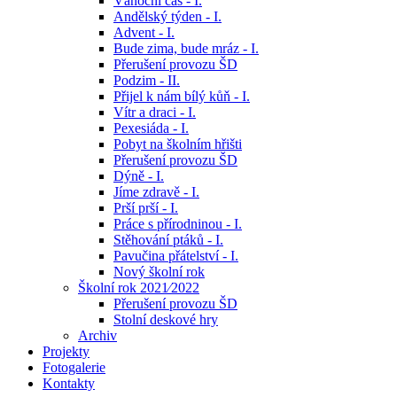
Vánoční čas - I.
Andělský týden - I.
Advent - I.
Bude zima, bude mráz - I.
Přerušení provozu ŠD
Podzim - II.
Přijel k nám bílý kůň - I.
Vítr a draci - I.
Pexesiáda - I.
Pobyt na školním hřišti
Přerušení provozu ŠD
Dýně - I.
Jíme zdravě - I.
Prší prší - I.
Práce s přírodninou - I.
Stěhování ptáků - I.
Pavučina přátelství - I.
Nový školní rok
Školní rok 2021⁄2022
Přerušení provozu ŠD
Stolní deskové hry
Archiv
Projekty
Fotogalerie
Kontakty