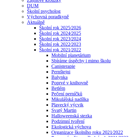
Zájmové kroužky
DUM
Školní psycholog
Výchovná poradkyně
Aktuálně
Školní rok 2025⁄2026
Školní rok 2024⁄2025
Školní rok 2023⁄2024
Školní rok 2022⁄2023
Školní rok 2021⁄2022
Mobilní planetárium
Sbíráme úspěchy i mimo školu
Canisterapie
Pernštejni
Balynka
Poprvé v knihovně
Betlém
Pečení perníčků
Mikulášská nadílka
Plavecký výcvik
Svatý Martin
Halloweenská stezka
Podzimní tvoření
Ekologická výchova
Organizace školního roku 2021⁄2022