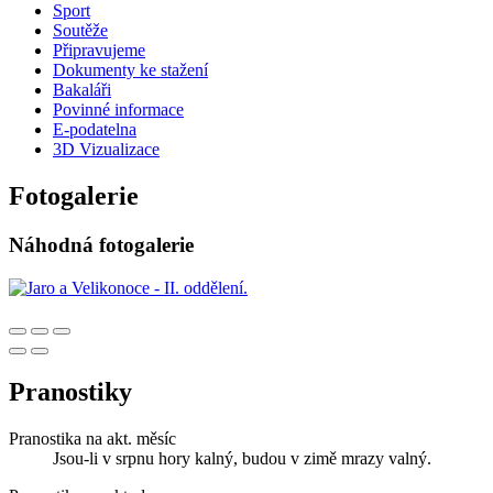
Sport
Soutěže
Připravujeme
Dokumenty ke stažení
Bakaláři
Povinné informace
E-podatelna
3D Vizualizace
Fotogalerie
Náhodná fotogalerie
Pranostiky
Pranostika na akt. měsíc
Jsou-li v srpnu hory kalný, budou v zimě mrazy valný.