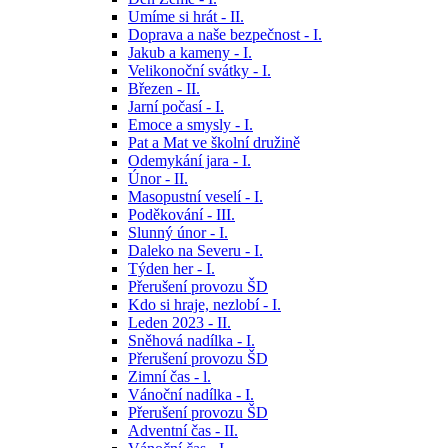
Umíme si hrát - II.
Doprava a naše bezpečnost - I.
Jakub a kameny - I.
Velikonoční svátky - I.
Březen - II.
Jarní počasí - I.
Emoce a smysly - I.
Pat a Mat ve školní družině
Odemykání jara - I.
Únor - II.
Masopustní veselí - I.
Poděkování - III.
Slunný únor - I.
Daleko na Severu - I.
Týden her - I.
Přerušení provozu ŠD
Kdo si hraje, nezlobí - I.
Leden 2023 - II.
Sněhová nadílka - I.
Přerušení provozu ŠD
Zimní čas - l.
Vánoční nadílka - I.
Přerušení provozu ŠD
Adventní čas - II.