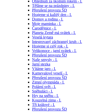
Ohlédnutí za školním rokem - I.
Těšíme se na prázdniny - I.
Přerušení provozu ŠD
Hrajeme si každý den - I.
Domov a rodina - I.
Moje maminka - I.
Čarodějnice - I.
Planeta Země má svátek - I.
Veselá kytara
Integrovaný záchranný kruh - I.
Hrajeme si celý rok - I.
Velikonoce - jarní svátek - I.
Přerušení provozu ŠD
Naše smysly - I.
Jarní stezka
Vítáme jaro - I.
Karnevalové veselí - I.
Přerušení provozu ŠD
Zimní olympiáda - I.
Polární svět - I.
Sněhuláci - I.
Hry na sněhu - I.
Kouzelná zima - I.
Tři králové - I.
Přerušení provozu ŠD