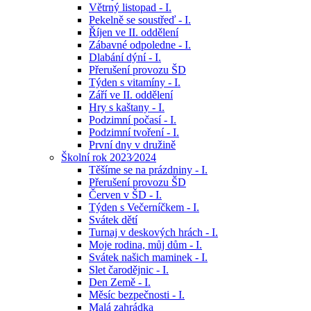
Větrný listopad - I.
Pekelně se soustřeď - I.
Říjen ve II. oddělení
Zábavné odpoledne - I.
Dlabání dýní - I.
Přerušení provozu ŠD
Týden s vitamíny - I.
Září ve II. oddělení
Hry s kaštany - I.
Podzimní počasí - I.
Podzimní tvoření - I.
První dny v družině
Školní rok 2023⁄2024
Těšíme se na prázdniny - I.
Přerušení provozu ŠD
Červen v ŠD - I.
Týden s Večerníčkem - I.
Svátek dětí
Turnaj v deskových hrách - I.
Moje rodina, můj dům - I.
Svátek našich maminek - I.
Slet čarodějnic - I.
Den Země - I.
Měsíc bezpečnosti - I.
Malá zahrádka