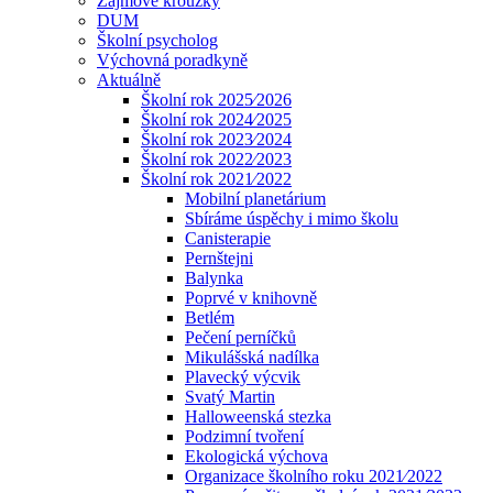
Zájmové kroužky
DUM
Školní psycholog
Výchovná poradkyně
Aktuálně
Školní rok 2025⁄2026
Školní rok 2024⁄2025
Školní rok 2023⁄2024
Školní rok 2022⁄2023
Školní rok 2021⁄2022
Mobilní planetárium
Sbíráme úspěchy i mimo školu
Canisterapie
Pernštejni
Balynka
Poprvé v knihovně
Betlém
Pečení perníčků
Mikulášská nadílka
Plavecký výcvik
Svatý Martin
Halloweenská stezka
Podzimní tvoření
Ekologická výchova
Organizace školního roku 2021⁄2022