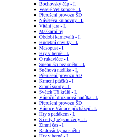
Bochovský čáp - I.
Veselé Velikonoce - I.
Přerušení provozu ŠD
Návštěva knihovny - I.
Vítání jara - I.
Maškarní rej
Období karnevalů - I.
Hudební chvilky - I.
Masopust - I.
Hry v herně - I.
O rukavičce - I.
Sněhuláci bez sněhu - I.
Sněhová nadílka - I.
Přerušení provozu ŠD
Krmení ptáčků - I.
Zimní sporty - I.
Svátek Tří králů - I.
Vánoční družinová nadílka - I.
Přerušení provozu ŠD
Vánoce Vánoce přicházejí - I.
Hry s padákem - I.
S čerty (ne)jsou žerty - I.
Zimní čas - l.
Radovánky na sněhu
Hry v herně - I.