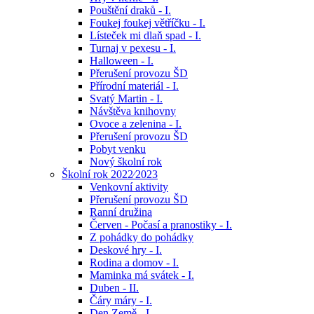
Pouštění draků - I.
Foukej foukej větříčku - I.
Lísteček mi dlaň spad - I.
Turnaj v pexesu - I.
Halloween - I.
Přerušení provozu ŠD
Přírodní materiál - I.
Svatý Martin - I.
Návštěva knihovny
Ovoce a zelenina - I.
Přerušení provozu ŠD
Pobyt venku
Nový školní rok
Školní rok 2022⁄2023
Venkovní aktivity
Přerušení provozu ŠD
Ranní družina
Červen - Počasí a pranostiky - I.
Z pohádky do pohádky
Deskové hry - I.
Rodina a domov - I.
Maminka má svátek - I.
Duben - II.
Čáry máry - I.
Den Země - I.