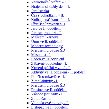
Velikonoční tvoření - I.
Hrajeme si každý den - I.
Jarní stezka
Čas s pohádkami - II.
Kniha je náš kamarád - I.
Přerušení provozu ŠD
Jaro ve II. oddělení
Jaro se probouzí - I.
Maškarní karneval
Únor ve II. oddělení
Moderní technologie
Přerušení provozu ŠD
Masopust - I.
Leden ve II. oddělení
Zábavné odpoledne - I.
Krmení ptáčků v zimě - I.
Aktivity ve II. oddělení - 1. pololetí
Příběh o rukavičce - I.
Zimní aktivity - I.
Přerušení provozu ŠD
Prosinec ve II. oddělení
Vánoce jsou tady - I.
Zimní čas - l.
Volnočasové aktivity - I.
Listopad ve II. oddělení