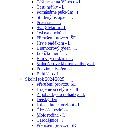
Těšíme se na Vánoce - I.
Čertí hrátky - I.
Pomáháme ptáčkům - I.
Studený listopad - I.
Pexesiáda - I.
Svatý Martin - I.
Oslava duchů - I.
Přerušení provozu ŠD
Hry s padákem - I.
Bramborový týden - I.
Jablíčkohraní - I.
Barevný podzim - I.
Volnočasové klidové aktivity - I.
Podzimní tvoření - I.
Babí léto - I.
Školní rok 2024⁄2025
Přerušení provozu ŠD
Hrajeme si celý rok - II.
Z pohádky do pohádky - I.
Dětský den
Kdo si hraje, nezlobí - I.
Člověče nezlob se
Moje rodina - I.
Čarodějnice - I.
Přerušení provozu ŠD