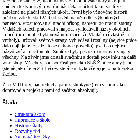
Kromě krásného výhledu na město, Doupovské hory a krajinu
směrem ke Karlovým Varům nás čekalo několik kol soutěže
založené na plnění různých úkolů. První bylo věnováno historii
hrádku. Zde hledali žáci odpovědi na několika výkladových
panelech. Prostudovali si hradní příkop, nahlédli do hradní studny.
V dalších kolech pracovali s mapou, vyhledávali názvy okolních
kopců (pro mnohé byla nová informace, že Vladař má vlastně tři
vrcholy), určovali světové strany, vyhledávali rostliny (nejvíce práce
dalo najít jalovec, ale i to se nakonec povedlo), psali co nejvíce
názvů zvířat a rostlin atd. Soutěže byly pestré a kupodivu zaujaly
všechny. Na závěr jsme dostali svačinku a dostali pozvánku na další
workshop. Všechny jsou součástí projektu SLŠ Žlutice a my jsme
(stejně jako třeba ZŠ Bečov, která tam byla včera) jeho partnerskou
školou.
Žáci VIII.třídy, pan ředitel a paní zástupkyně (byli s námi jako
doprovod a projekt s námi od začátku absolvují).
Škola
Struktura školy
Informace o škole
Historie školy
Rozvrhy tříd
Zájmové kroužky