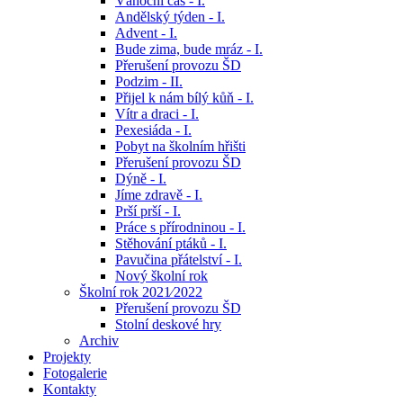
Vánoční čas - I.
Andělský týden - I.
Advent - I.
Bude zima, bude mráz - I.
Přerušení provozu ŠD
Podzim - II.
Přijel k nám bílý kůň - I.
Vítr a draci - I.
Pexesiáda - I.
Pobyt na školním hřišti
Přerušení provozu ŠD
Dýně - I.
Jíme zdravě - I.
Prší prší - I.
Práce s přírodninou - I.
Stěhování ptáků - I.
Pavučina přátelství - I.
Nový školní rok
Školní rok 2021⁄2022
Přerušení provozu ŠD
Stolní deskové hry
Archiv
Projekty
Fotogalerie
Kontakty