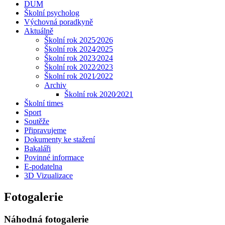
DUM
Školní psycholog
Výchovná poradkyně
Aktuálně
Školní rok 2025⁄2026
Školní rok 2024⁄2025
Školní rok 2023⁄2024
Školní rok 2022⁄2023
Školní rok 2021⁄2022
Archiv
Školní rok 2020⁄2021
Školní times
Sport
Soutěže
Připravujeme
Dokumenty ke stažení
Bakaláři
Povinné informace
E-podatelna
3D Vizualizace
Fotogalerie
Náhodná fotogalerie