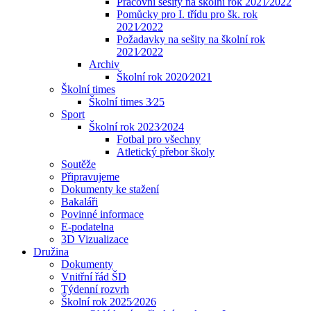
Pracovní sešity na školní rok 2021⁄2022
Pomůcky pro I. třídu pro šk. rok
2021⁄2022
Požadavky na sešity na školní rok
2021⁄2022
Archiv
Školní rok 2020⁄2021
Školní times
Školní times 3⁄25
Sport
Školní rok 2023⁄2024
Fotbal pro všechny
Atletický přebor školy
Soutěže
Připravujeme
Dokumenty ke stažení
Bakaláři
Povinné informace
E-podatelna
3D Vizualizace
Družina
Dokumenty
Vnitřní řád ŠD
Týdenní rozvrh
Školní rok 2025⁄2026