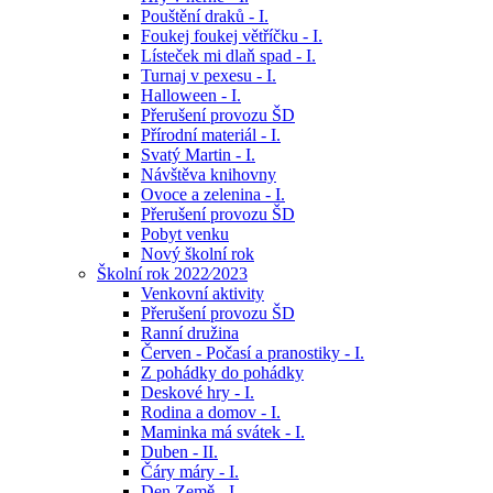
Pouštění draků - I.
Foukej foukej větříčku - I.
Lísteček mi dlaň spad - I.
Turnaj v pexesu - I.
Halloween - I.
Přerušení provozu ŠD
Přírodní materiál - I.
Svatý Martin - I.
Návštěva knihovny
Ovoce a zelenina - I.
Přerušení provozu ŠD
Pobyt venku
Nový školní rok
Školní rok 2022⁄2023
Venkovní aktivity
Přerušení provozu ŠD
Ranní družina
Červen - Počasí a pranostiky - I.
Z pohádky do pohádky
Deskové hry - I.
Rodina a domov - I.
Maminka má svátek - I.
Duben - II.
Čáry máry - I.
Den Země - I.