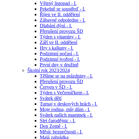
Větrný listopad - I.
Pekelně se soustřeď - I.
Říjen ve II. oddělení
Zábavné odpoledne - I.
Dlabání dýní - I.
Přerušení provozu ŠD
Týden s vitamíny - I.
Září ve II. oddělení
Hry s kaštany - I.
Podzimní počasí - I.
Podzimní tvoření - I.
První dny v družině
Školní rok 2023⁄2024
Těšíme se na prázdniny - I.
Přerušení provozu ŠD
Červen v ŠD - I.
Týden s Večerníčkem - I.
Svátek dětí
Turnaj v deskových hrách - I.
Moje rodina, můj dům - I.
Svátek našich maminek - I.
Slet čarodějnic - I.
Den Země - I.
Měsíc bezpečnosti - I.
Malá zahrádka