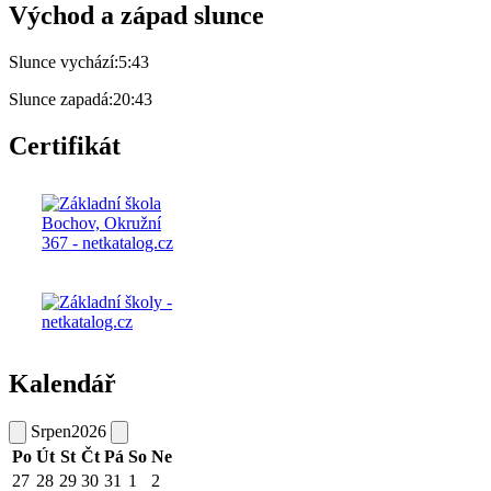
Východ a západ slunce
Slunce vychází:
5:43
Slunce zapadá:
20:43
Certifikát
Kalendář
Srpen
2026
Po
Út
St
Čt
Pá
So
Ne
27
28
29
30
31
1
2