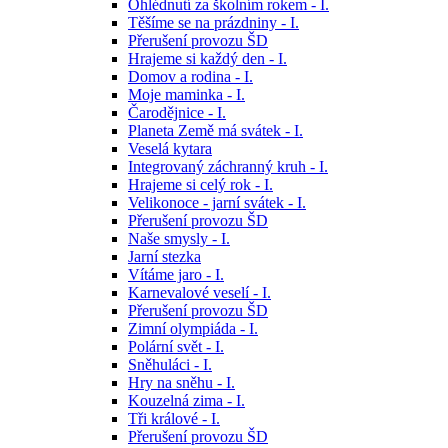
Ohlédnutí za školním rokem - I.
Těšíme se na prázdniny - I.
Přerušení provozu ŠD
Hrajeme si každý den - I.
Domov a rodina - I.
Moje maminka - I.
Čarodějnice - I.
Planeta Země má svátek - I.
Veselá kytara
Integrovaný záchranný kruh - I.
Hrajeme si celý rok - I.
Velikonoce - jarní svátek - I.
Přerušení provozu ŠD
Naše smysly - I.
Jarní stezka
Vítáme jaro - I.
Karnevalové veselí - I.
Přerušení provozu ŠD
Zimní olympiáda - I.
Polární svět - I.
Sněhuláci - I.
Hry na sněhu - I.
Kouzelná zima - I.
Tři králové - I.
Přerušení provozu ŠD