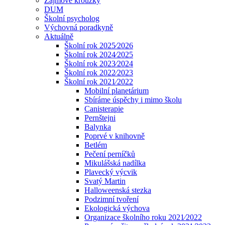
Zájmové kroužky
DUM
Školní psycholog
Výchovná poradkyně
Aktuálně
Školní rok 2025⁄2026
Školní rok 2024⁄2025
Školní rok 2023⁄2024
Školní rok 2022⁄2023
Školní rok 2021⁄2022
Mobilní planetárium
Sbíráme úspěchy i mimo školu
Canisterapie
Pernštejni
Balynka
Poprvé v knihovně
Betlém
Pečení perníčků
Mikulášská nadílka
Plavecký výcvik
Svatý Martin
Halloweenská stezka
Podzimní tvoření
Ekologická výchova
Organizace školního roku 2021⁄2022