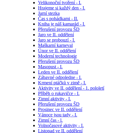
Velikonoční tvoření - I.
Hrajeme si každý den - I.
Jarní stezka
Čas s pohádkami - II.
Kniha je náš kamarád - I.
Přerušení provozu ŠD
Jaro ve II. oddělení
Jaro se probouzí - I.
Maškarní karneval
Únor ve II. oddělení
Moderní technologie
Přerušení provozu ŠD
Masopust - I.
Leden ve II. oddělení
Zábavné odpoledne - I.
Krmení ptáčků v zimě - I.
Aktivity ve II. oddělení - 1. pololetí
Příběh o rukavičce - I.
Zimní aktivity - I.
Přerušení provozu ŠD
Prosinec ve II. oddělení
Vánoce jsou tady - I.
Zimní čas - l.
Volnočasové aktivity - I.
Listopad ve II. oddělení