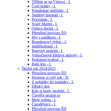
Těšíme se na Vánoce - I.
Čertí hrátky - I.
Pomáháme ptáčkům - I.
Studený listopad - I.
Pexesiáda - I.
Svatý Martin - I.
Oslava duchů - I.
Přerušení provozu ŠD
Hry s padákem - I.
Bramborový týden - I.
Jablíčkohraní - I.
Barevný podzim - I.
Volnočasové klidové aktivity - I.
Podzimní tvoření - I.
Babí léto - I.
Školní rok 2024⁄2025
Přerušení provozu ŠD
Hrajeme si celý rok - II.
Z pohádky do pohádky - I.
Dětský den
Kdo si hraje, nezlobí - I.
Člověče nezlob se
Moje rodina - I.
Čarodějnice - I.
Přerušení provozu ŠD