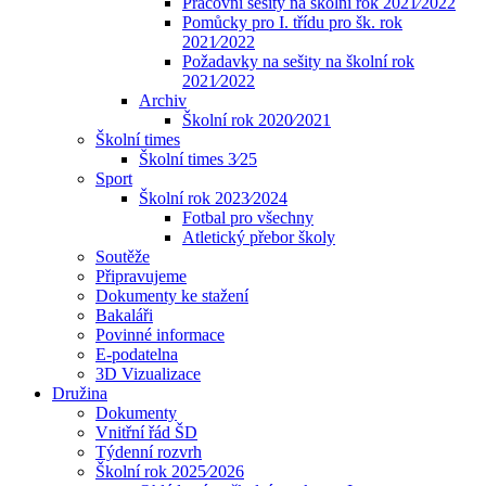
Pracovní sešity na školní rok 2021⁄2022
Pomůcky pro I. třídu pro šk. rok
2021⁄2022
Požadavky na sešity na školní rok
2021⁄2022
Archiv
Školní rok 2020⁄2021
Školní times
Školní times 3⁄25
Sport
Školní rok 2023⁄2024
Fotbal pro všechny
Atletický přebor školy
Soutěže
Připravujeme
Dokumenty ke stažení
Bakaláři
Povinné informace
E-podatelna
3D Vizualizace
Družina
Dokumenty
Vnitřní řád ŠD
Týdenní rozvrh
Školní rok 2025⁄2026