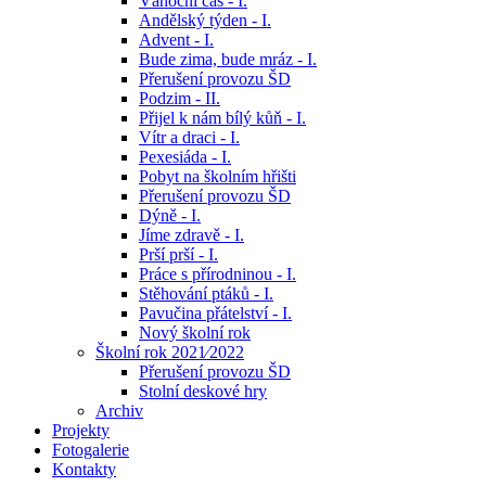
Vánoční čas - I.
Andělský týden - I.
Advent - I.
Bude zima, bude mráz - I.
Přerušení provozu ŠD
Podzim - II.
Přijel k nám bílý kůň - I.
Vítr a draci - I.
Pexesiáda - I.
Pobyt na školním hřišti
Přerušení provozu ŠD
Dýně - I.
Jíme zdravě - I.
Prší prší - I.
Práce s přírodninou - I.
Stěhování ptáků - I.
Pavučina přátelství - I.
Nový školní rok
Školní rok 2021⁄2022
Přerušení provozu ŠD
Stolní deskové hry
Archiv
Projekty
Fotogalerie
Kontakty