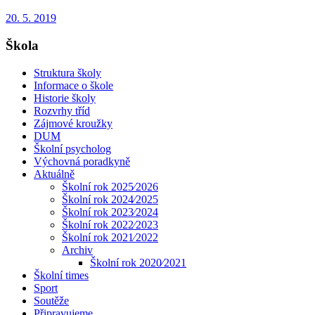
20. 5. 2019
Škola
Struktura školy
Informace o škole
Historie školy
Rozvrhy tříd
Zájmové kroužky
DUM
Školní psycholog
Výchovná poradkyně
Aktuálně
Školní rok 2025⁄2026
Školní rok 2024⁄2025
Školní rok 2023⁄2024
Školní rok 2022⁄2023
Školní rok 2021⁄2022
Archiv
Školní rok 2020⁄2021
Školní times
Sport
Soutěže
Připravujeme