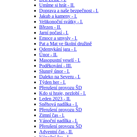
Umíme si hrát - II.
Doprava a naše bezpečnost - I.
Jakub a kameny - I.
Velikonoční svátky - I.
Březen - II.
Jarní počasí - I.
Emoce a smysly - I.
Pat a Mat ve školní družině
Odemykání jara - I.
Únor - II.
Masopustní veselí - I.
Poděkování - III.
Slunný únor - I.
Daleko na Severu - I.
Týden her - I.
Přerušení provozu ŠD
Kdo si hraje, nezlobí - I.
Leden 2023 - II.
Sněhová nadílka - I.
Přerušení provozu ŠD
Zimní čas - l.
Vánoční nadílka - I.
Přerušení provozu ŠD
Adventní čas - II.