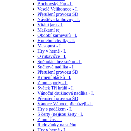
Bochovský čáp - I.
Veselé Velikonoce - I.
Přerušení provozu ŠD
Návštěva knihovny - I.
Vítání jara - I.
Maškarní rej
Období karnevalů - I.
Hudební chvilky - I.
Masopust - I.
Hry v herně - I.
O rukavičce - I.
Sněhuláci bez sněhu - I.
Sněhová nadílka - I.
Přerušení provozu ŠD
Krmení ptáčků - I.
Zimní sporty - I.
Svátek Tří králů - I.
Vánoční družinová nadílka - I.
Přerušení provozu ŠD
Vánoce Vánoce přicházejí - I.
Hry s padákem - I.
S čerty (ne)jsou žerty - I.
Zimní čas - l.
Radovánky na sněhu
Hry v herně - I.