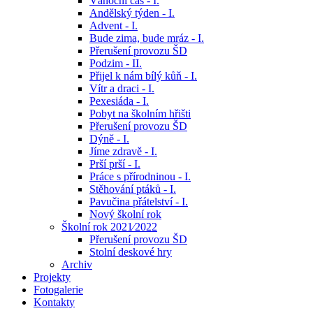
Vánoční čas - I.
Andělský týden - I.
Advent - I.
Bude zima, bude mráz - I.
Přerušení provozu ŠD
Podzim - II.
Přijel k nám bílý kůň - I.
Vítr a draci - I.
Pexesiáda - I.
Pobyt na školním hřišti
Přerušení provozu ŠD
Dýně - I.
Jíme zdravě - I.
Prší prší - I.
Práce s přírodninou - I.
Stěhování ptáků - I.
Pavučina přátelství - I.
Nový školní rok
Školní rok 2021⁄2022
Přerušení provozu ŠD
Stolní deskové hry
Archiv
Projekty
Fotogalerie
Kontakty