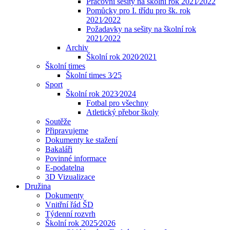
Pracovní sešity na školní rok 2021⁄2022
Pomůcky pro I. třídu pro šk. rok
2021⁄2022
Požadavky na sešity na školní rok
2021⁄2022
Archiv
Školní rok 2020⁄2021
Školní times
Školní times 3⁄25
Sport
Školní rok 2023⁄2024
Fotbal pro všechny
Atletický přebor školy
Soutěže
Připravujeme
Dokumenty ke stažení
Bakaláři
Povinné informace
E-podatelna
3D Vizualizace
Družina
Dokumenty
Vnitřní řád ŠD
Týdenní rozvrh
Školní rok 2025⁄2026