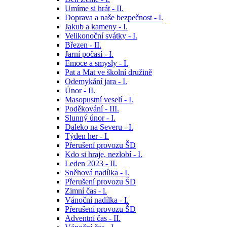
Umíme si hrát - II.
Doprava a naše bezpečnost - I.
Jakub a kameny - I.
Velikonoční svátky - I.
Březen - II.
Jarní počasí - I.
Emoce a smysly - I.
Pat a Mat ve školní družině
Odemykání jara - I.
Únor - II.
Masopustní veselí - I.
Poděkování - III.
Slunný únor - I.
Daleko na Severu - I.
Týden her - I.
Přerušení provozu ŠD
Kdo si hraje, nezlobí - I.
Leden 2023 - II.
Sněhová nadílka - I.
Přerušení provozu ŠD
Zimní čas - l.
Vánoční nadílka - I.
Přerušení provozu ŠD
Adventní čas - II.