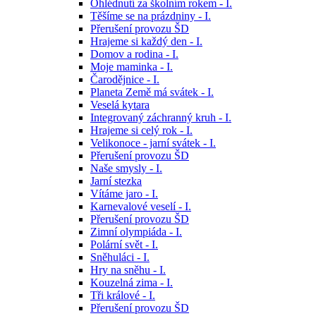
Ohlédnutí za školním rokem - I.
Těšíme se na prázdniny - I.
Přerušení provozu ŠD
Hrajeme si každý den - I.
Domov a rodina - I.
Moje maminka - I.
Čarodějnice - I.
Planeta Země má svátek - I.
Veselá kytara
Integrovaný záchranný kruh - I.
Hrajeme si celý rok - I.
Velikonoce - jarní svátek - I.
Přerušení provozu ŠD
Naše smysly - I.
Jarní stezka
Vítáme jaro - I.
Karnevalové veselí - I.
Přerušení provozu ŠD
Zimní olympiáda - I.
Polární svět - I.
Sněhuláci - I.
Hry na sněhu - I.
Kouzelná zima - I.
Tři králové - I.
Přerušení provozu ŠD