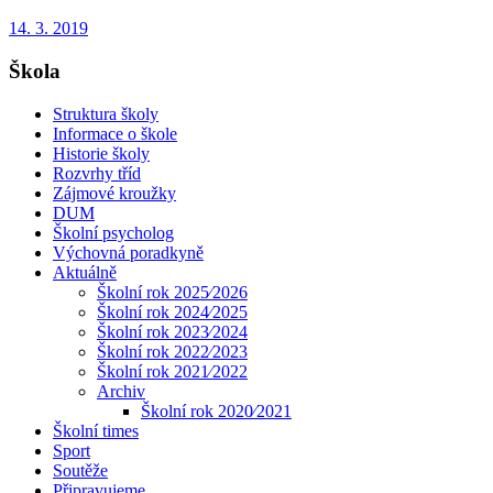
14. 3. 2019
Škola
Struktura školy
Informace o škole
Historie školy
Rozvrhy tříd
Zájmové kroužky
DUM
Školní psycholog
Výchovná poradkyně
Aktuálně
Školní rok 2025⁄2026
Školní rok 2024⁄2025
Školní rok 2023⁄2024
Školní rok 2022⁄2023
Školní rok 2021⁄2022
Archiv
Školní rok 2020⁄2021
Školní times
Sport
Soutěže
Připravujeme