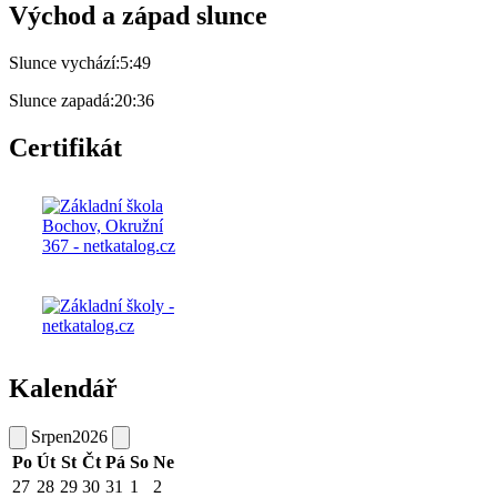
Východ a západ slunce
Slunce vychází:
5:49
Slunce zapadá:
20:36
Certifikát
Kalendář
Srpen
2026
Po
Út
St
Čt
Pá
So
Ne
27
28
29
30
31
1
2