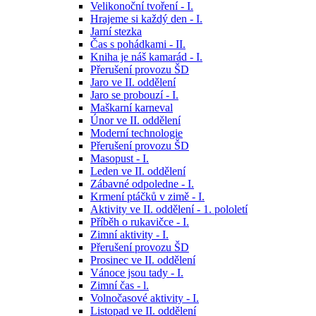
Velikonoční tvoření - I.
Hrajeme si každý den - I.
Jarní stezka
Čas s pohádkami - II.
Kniha je náš kamarád - I.
Přerušení provozu ŠD
Jaro ve II. oddělení
Jaro se probouzí - I.
Maškarní karneval
Únor ve II. oddělení
Moderní technologie
Přerušení provozu ŠD
Masopust - I.
Leden ve II. oddělení
Zábavné odpoledne - I.
Krmení ptáčků v zimě - I.
Aktivity ve II. oddělení - 1. pololetí
Příběh o rukavičce - I.
Zimní aktivity - I.
Přerušení provozu ŠD
Prosinec ve II. oddělení
Vánoce jsou tady - I.
Zimní čas - l.
Volnočasové aktivity - I.
Listopad ve II. oddělení