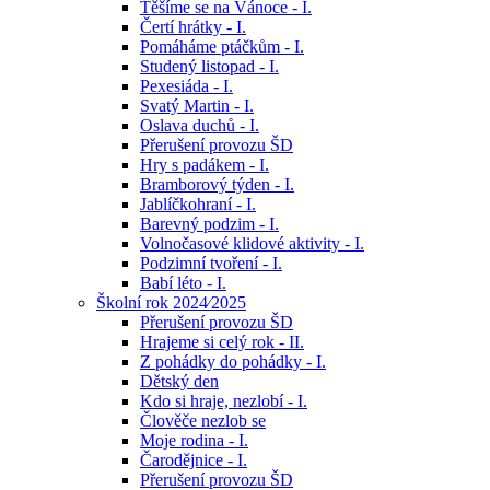
Těšíme se na Vánoce - I.
Čertí hrátky - I.
Pomáháme ptáčkům - I.
Studený listopad - I.
Pexesiáda - I.
Svatý Martin - I.
Oslava duchů - I.
Přerušení provozu ŠD
Hry s padákem - I.
Bramborový týden - I.
Jablíčkohraní - I.
Barevný podzim - I.
Volnočasové klidové aktivity - I.
Podzimní tvoření - I.
Babí léto - I.
Školní rok 2024⁄2025
Přerušení provozu ŠD
Hrajeme si celý rok - II.
Z pohádky do pohádky - I.
Dětský den
Kdo si hraje, nezlobí - I.
Člověče nezlob se
Moje rodina - I.
Čarodějnice - I.
Přerušení provozu ŠD