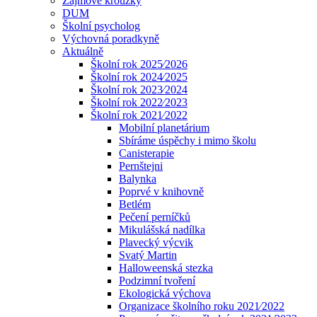
Zájmové kroužky
DUM
Školní psycholog
Výchovná poradkyně
Aktuálně
Školní rok 2025⁄2026
Školní rok 2024⁄2025
Školní rok 2023⁄2024
Školní rok 2022⁄2023
Školní rok 2021⁄2022
Mobilní planetárium
Sbíráme úspěchy i mimo školu
Canisterapie
Pernštejni
Balynka
Poprvé v knihovně
Betlém
Pečení perníčků
Mikulášská nadílka
Plavecký výcvik
Svatý Martin
Halloweenská stezka
Podzimní tvoření
Ekologická výchova
Organizace školního roku 2021⁄2022