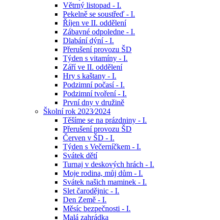
Větrný listopad - I.
Pekelně se soustřeď - I.
Říjen ve II. oddělení
Zábavné odpoledne - I.
Dlabání dýní - I.
Přerušení provozu ŠD
Týden s vitamíny - I.
Září ve II. oddělení
Hry s kaštany - I.
Podzimní počasí - I.
Podzimní tvoření - I.
První dny v družině
Školní rok 2023⁄2024
Těšíme se na prázdniny - I.
Přerušení provozu ŠD
Červen v ŠD - I.
Týden s Večerníčkem - I.
Svátek dětí
Turnaj v deskových hrách - I.
Moje rodina, můj dům - I.
Svátek našich maminek - I.
Slet čarodějnic - I.
Den Země - I.
Měsíc bezpečnosti - I.
Malá zahrádka