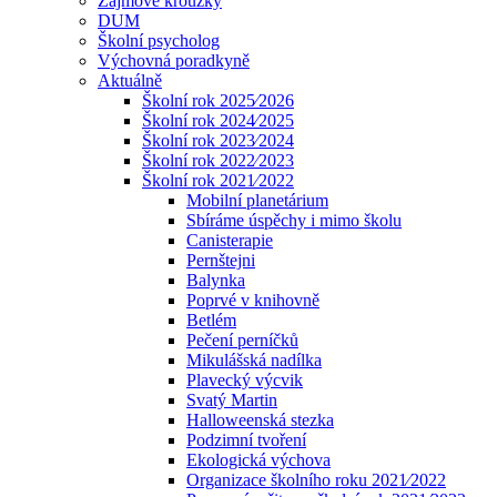
Zájmové kroužky
DUM
Školní psycholog
Výchovná poradkyně
Aktuálně
Školní rok 2025⁄2026
Školní rok 2024⁄2025
Školní rok 2023⁄2024
Školní rok 2022⁄2023
Školní rok 2021⁄2022
Mobilní planetárium
Sbíráme úspěchy i mimo školu
Canisterapie
Pernštejni
Balynka
Poprvé v knihovně
Betlém
Pečení perníčků
Mikulášská nadílka
Plavecký výcvik
Svatý Martin
Halloweenská stezka
Podzimní tvoření
Ekologická výchova
Organizace školního roku 2021⁄2022