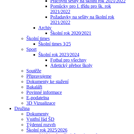
Pracovní sešity na školní rok 2021⁄2022
Pomůcky pro I. třídu pro šk. rok
2021⁄2022
Požadavky na sešity na školní rok
2021⁄2022
Archiv
Školní rok 2020⁄2021
Školní times
Školní times 3⁄25
Sport
Školní rok 2023⁄2024
Fotbal pro všechny
Atletický přebor školy
Soutěže
Připravujeme
Dokumenty ke stažení
Bakaláři
Povinné informace
E-podatelna
3D Vizualizace
Družina
Dokumenty
Vnitřní řád ŠD
Týdenní rozvrh
Školní rok 2025⁄2026