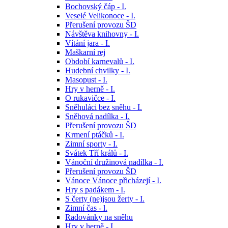
Bochovský čáp - I.
Veselé Velikonoce - I.
Přerušení provozu ŠD
Návštěva knihovny - I.
Vítání jara - I.
Maškarní rej
Období karnevalů - I.
Hudební chvilky - I.
Masopust - I.
Hry v herně - I.
O rukavičce - I.
Sněhuláci bez sněhu - I.
Sněhová nadílka - I.
Přerušení provozu ŠD
Krmení ptáčků - I.
Zimní sporty - I.
Svátek Tří králů - I.
Vánoční družinová nadílka - I.
Přerušení provozu ŠD
Vánoce Vánoce přicházejí - I.
Hry s padákem - I.
S čerty (ne)jsou žerty - I.
Zimní čas - l.
Radovánky na sněhu
Hry v herně - I.