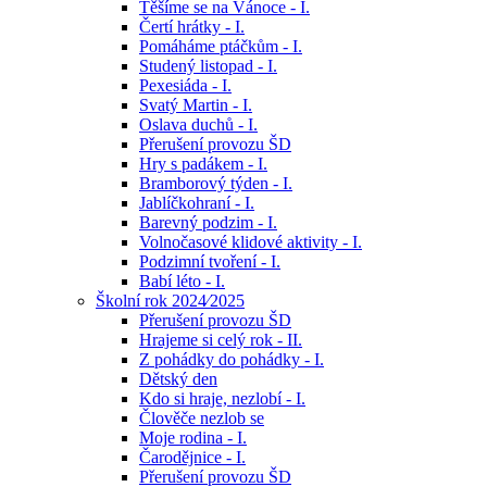
Těšíme se na Vánoce - I.
Čertí hrátky - I.
Pomáháme ptáčkům - I.
Studený listopad - I.
Pexesiáda - I.
Svatý Martin - I.
Oslava duchů - I.
Přerušení provozu ŠD
Hry s padákem - I.
Bramborový týden - I.
Jablíčkohraní - I.
Barevný podzim - I.
Volnočasové klidové aktivity - I.
Podzimní tvoření - I.
Babí léto - I.
Školní rok 2024⁄2025
Přerušení provozu ŠD
Hrajeme si celý rok - II.
Z pohádky do pohádky - I.
Dětský den
Kdo si hraje, nezlobí - I.
Člověče nezlob se
Moje rodina - I.
Čarodějnice - I.
Přerušení provozu ŠD