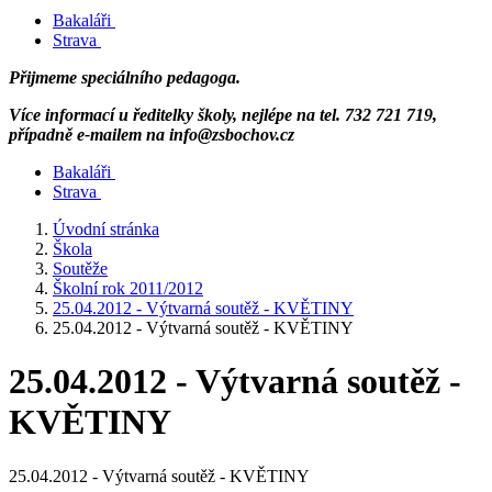
Bakaláři
Strava
Přijmeme speciálního pedagoga.
Více informací u ředitelky školy, nejlépe na tel. 732 721 719,
případně e-mailem na info@zsbochov.cz
Bakaláři
Strava
Úvodní stránka
Škola
Soutěže
Školní rok 2011/2012
25.04.2012 - Výtvarná soutěž - KVĚTINY
25.04.2012 - Výtvarná soutěž - KVĚTINY
25.04.2012 - Výtvarná soutěž -
KVĚTINY
25.04.2012 - Výtvarná soutěž - KVĚTINY