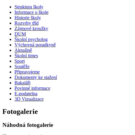
Struktura školy
Informace o škole
Historie školy
Rozvrhy tříd
Zájmové kroužky
DUM
Školní psycholog
Výchovná poradkyně
Aktuálně
Školní times
Sport
Soutěže
Připravujeme
Dokumenty ke stažení
Bakaláři
Povinné informace
E-podatelna
3D Vizualizace
Fotogalerie
Náhodná fotogalerie