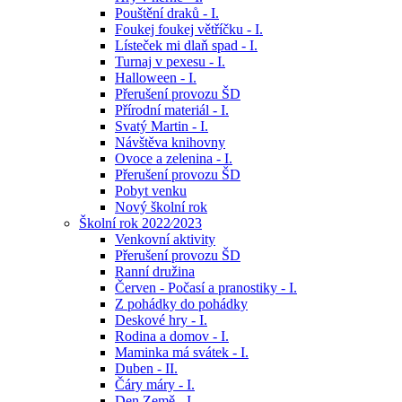
Pouštění draků - I.
Foukej foukej větříčku - I.
Lísteček mi dlaň spad - I.
Turnaj v pexesu - I.
Halloween - I.
Přerušení provozu ŠD
Přírodní materiál - I.
Svatý Martin - I.
Návštěva knihovny
Ovoce a zelenina - I.
Přerušení provozu ŠD
Pobyt venku
Nový školní rok
Školní rok 2022⁄2023
Venkovní aktivity
Přerušení provozu ŠD
Ranní družina
Červen - Počasí a pranostiky - I.
Z pohádky do pohádky
Deskové hry - I.
Rodina a domov - I.
Maminka má svátek - I.
Duben - II.
Čáry máry - I.
Den Země - I.