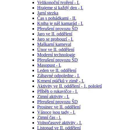
Velikonoční tvoření - I.
Hrajeme si každý den - I.
Jarní stezka
Čas s pohádkami - II.
Kniha je náš kamarád - I.
Přerušení provozu ŠD
Jaro ve II. oddělení
Jaro se probouzí - I.
Maškarní karneval
Únor ve II. oddělení
Moderní technologie
Přerušení provozu ŠD
Masopust - I.
Leden ve II. oddělení
Zábavné odpoledne - I.
Krmení ptáčků v zimě - I.
Aktivity ve II. oddělení - 1. pololetí
Příběh o rukavičce - I.
Zimní aktivity - I.
Přerušení provozu ŠD
Prosinec ve II. oddělení
Vánoce jsou tady - I.
Zimní čas - l.
Volnočasové aktivity - I.
Listopad ve II. oddělení