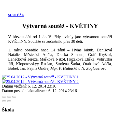
SOUTĚŽE
Výtvarná soutěž - KVĚTINY
V březnu děti od I. do V. třídy uvítaly jaro výtvarnou soutěží
KVĚTINY. Soutěže se zúčastnilo přes 30 dětí.
1. místo obsadilo hned 14 žáků – Hylas Jakub, Danišová
Natálie, Městecká Adéla, Draská Simona, Gráf Kryštof,
Lehečková Tereza, Mašková Nikol, Hozáková Eliška, Vohryzka
Jiří, Klopotovskyy Ruslan, Strolená Šárka, Otáhalová Adéla,
Bobek Jan, Pajma Ondřej
Mgr. P. Hulínská a N. Zoglauerová
Datum vložení:
6. 12. 2014 23:16
Datum poslední aktualizace:
6. 12. 2014 23:16
Škola