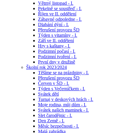
Větrný listopad - I.
Pekelně se soustřeď - I.
Říjen ve II. oddělení
Zábavné odpoledne - I.
Dlabání dýní - I.
Přerušení provozu ŠD
Týden s vitamíny - I.
Září ve II. oddělení
Hry s kaštany - I.
Podzimní počasí - I.
Podzimní tvoření - I.
První dny v družině
Školní rok 2023⁄2024
Těšíme se na prázdniny - I.
Přerušení provozu ŠD
Červen v ŠD - I.
Týden s Večerníčkem - I.
Svátek dětí
Turnaj v deskových hrách - I.
Moje rodina, můj dům - I.
Svátek našich maminek - I.
Slet čarodějnic - I.
Den Země - I.
Měsíc bezpečnosti - I.
Malá zahrádka