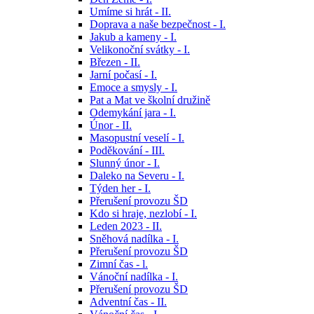
Umíme si hrát - II.
Doprava a naše bezpečnost - I.
Jakub a kameny - I.
Velikonoční svátky - I.
Březen - II.
Jarní počasí - I.
Emoce a smysly - I.
Pat a Mat ve školní družině
Odemykání jara - I.
Únor - II.
Masopustní veselí - I.
Poděkování - III.
Slunný únor - I.
Daleko na Severu - I.
Týden her - I.
Přerušení provozu ŠD
Kdo si hraje, nezlobí - I.
Leden 2023 - II.
Sněhová nadílka - I.
Přerušení provozu ŠD
Zimní čas - l.
Vánoční nadílka - I.
Přerušení provozu ŠD
Adventní čas - II.