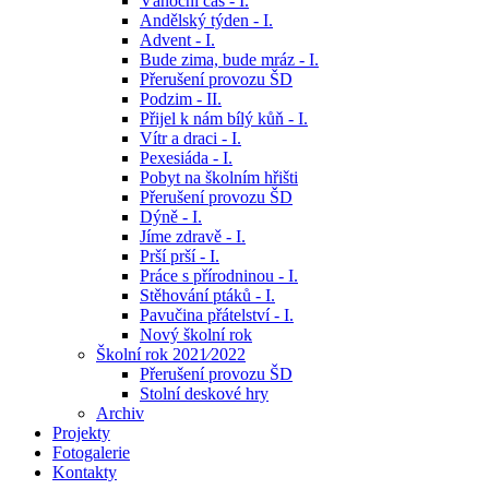
Vánoční čas - I.
Andělský týden - I.
Advent - I.
Bude zima, bude mráz - I.
Přerušení provozu ŠD
Podzim - II.
Přijel k nám bílý kůň - I.
Vítr a draci - I.
Pexesiáda - I.
Pobyt na školním hřišti
Přerušení provozu ŠD
Dýně - I.
Jíme zdravě - I.
Prší prší - I.
Práce s přírodninou - I.
Stěhování ptáků - I.
Pavučina přátelství - I.
Nový školní rok
Školní rok 2021⁄2022
Přerušení provozu ŠD
Stolní deskové hry
Archiv
Projekty
Fotogalerie
Kontakty