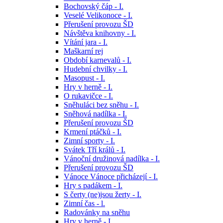
Bochovský čáp - I.
Veselé Velikonoce - I.
Přerušení provozu ŠD
Návštěva knihovny - I.
Vítání jara - I.
Maškarní rej
Období karnevalů - I.
Hudební chvilky - I.
Masopust - I.
Hry v herně - I.
O rukavičce - I.
Sněhuláci bez sněhu - I.
Sněhová nadílka - I.
Přerušení provozu ŠD
Krmení ptáčků - I.
Zimní sporty - I.
Svátek Tří králů - I.
Vánoční družinová nadílka - I.
Přerušení provozu ŠD
Vánoce Vánoce přicházejí - I.
Hry s padákem - I.
S čerty (ne)jsou žerty - I.
Zimní čas - l.
Radovánky na sněhu
Hry v herně - I.