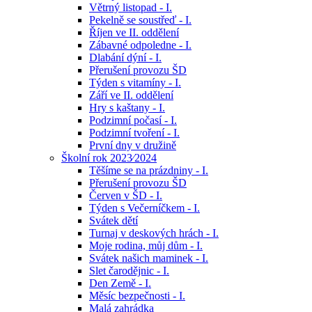
Větrný listopad - I.
Pekelně se soustřeď - I.
Říjen ve II. oddělení
Zábavné odpoledne - I.
Dlabání dýní - I.
Přerušení provozu ŠD
Týden s vitamíny - I.
Září ve II. oddělení
Hry s kaštany - I.
Podzimní počasí - I.
Podzimní tvoření - I.
První dny v družině
Školní rok 2023⁄2024
Těšíme se na prázdniny - I.
Přerušení provozu ŠD
Červen v ŠD - I.
Týden s Večerníčkem - I.
Svátek dětí
Turnaj v deskových hrách - I.
Moje rodina, můj dům - I.
Svátek našich maminek - I.
Slet čarodějnic - I.
Den Země - I.
Měsíc bezpečnosti - I.
Malá zahrádka