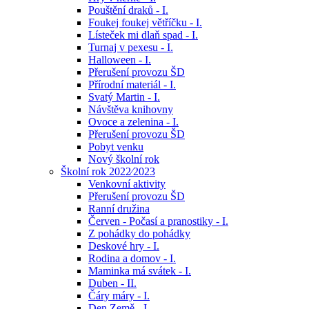
Pouštění draků - I.
Foukej foukej větříčku - I.
Lísteček mi dlaň spad - I.
Turnaj v pexesu - I.
Halloween - I.
Přerušení provozu ŠD
Přírodní materiál - I.
Svatý Martin - I.
Návštěva knihovny
Ovoce a zelenina - I.
Přerušení provozu ŠD
Pobyt venku
Nový školní rok
Školní rok 2022⁄2023
Venkovní aktivity
Přerušení provozu ŠD
Ranní družina
Červen - Počasí a pranostiky - I.
Z pohádky do pohádky
Deskové hry - I.
Rodina a domov - I.
Maminka má svátek - I.
Duben - II.
Čáry máry - I.
Den Země - I.