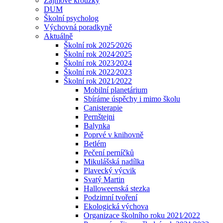
Zájmové kroužky
DUM
Školní psycholog
Výchovná poradkyně
Aktuálně
Školní rok 2025⁄2026
Školní rok 2024⁄2025
Školní rok 2023⁄2024
Školní rok 2022⁄2023
Školní rok 2021⁄2022
Mobilní planetárium
Sbíráme úspěchy i mimo školu
Canisterapie
Pernštejni
Balynka
Poprvé v knihovně
Betlém
Pečení perníčků
Mikulášská nadílka
Plavecký výcvik
Svatý Martin
Halloweenská stezka
Podzimní tvoření
Ekologická výchova
Organizace školního roku 2021⁄2022