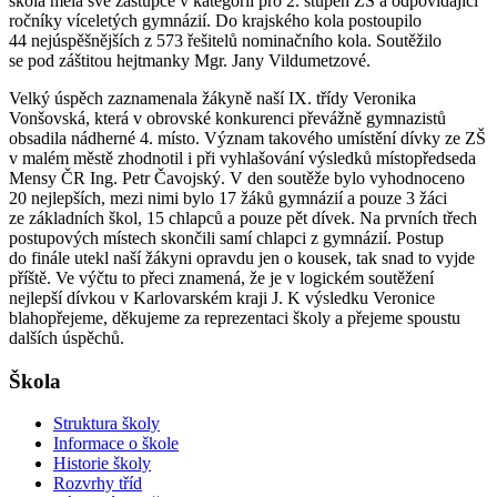
škola měla své zástupce v kategorii pro 2. stupeň ZŠ a odpovídající
ročníky víceletých gymnázií. Do krajského kola postoupilo
44 nejúspěšnějších z 573 řešitelů nominačního kola. Soutěžilo
se pod záštitou hejtmanky Mgr. Jany Vildumetzové.
Velký úspěch zaznamenala žákyně naší IX. třídy Veronika
Vonšovská, která v obrovské konkurenci převážně gymnazistů
obsadila nádherné 4. místo. Význam takového umístění dívky ze ZŠ
v malém městě zhodnotil i při vyhlašování výsledků místopředseda
Mensy ČR Ing. Petr Čavojský. V den soutěže bylo vyhodnoceno
20 nejlepších, mezi nimi bylo 17 žáků gymnázií a pouze 3 žáci
ze základních škol, 15 chlapců a pouze pět dívek. Na prvních třech
postupových místech skončili samí chlapci z gymnázií. Postup
do finále utekl naší žákyni opravdu jen o kousek, tak snad to vyjde
příště. Ve výčtu to přeci znamená, že je v logickém soutěžení
nejlepší dívkou v Karlovarském kraji J. K výsledku Veronice
blahopřejeme, děkujeme za reprezentaci školy a přejeme spoustu
dalších úspěchů.
Škola
Struktura školy
Informace o škole
Historie školy
Rozvrhy tříd