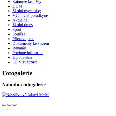
Zájmové kroužky
DUM
Školní psycholog
Výchovná poradkyně
Aktuálně
Školní times
Sport
Soutěže
Připravujeme
Dokumenty ke stažení
Bakaláři
Povinné informace
E-podatelna
3D Vizualizace
Fotogalerie
Náhodná fotogalerie