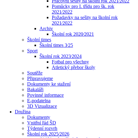
Pracovní sešity na školní rok 2021⁄2022
Pomůcky pro I. třídu pro šk. rok
2021⁄2022
Požadavky na sešity na školní rok
2021⁄2022
Archiv
Školní rok 2020⁄2021
Školní times
Školní times 3⁄25
Sport
Školní rok 2023⁄2024
Fotbal pro všechny
Atletický přebor školy
Soutěže
Připravujeme
Dokumenty ke stažení
Bakaláři
Povinné informace
E-podatelna
3D Vizualizace
Družina
Dokumenty
Vnitřní řád ŠD
Týdenní rozvrh
Školní rok 2025⁄2026