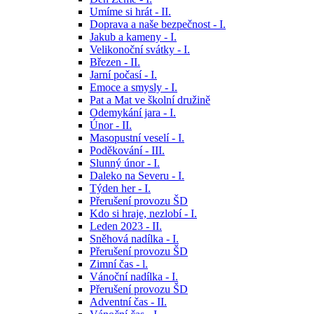
Umíme si hrát - II.
Doprava a naše bezpečnost - I.
Jakub a kameny - I.
Velikonoční svátky - I.
Březen - II.
Jarní počasí - I.
Emoce a smysly - I.
Pat a Mat ve školní družině
Odemykání jara - I.
Únor - II.
Masopustní veselí - I.
Poděkování - III.
Slunný únor - I.
Daleko na Severu - I.
Týden her - I.
Přerušení provozu ŠD
Kdo si hraje, nezlobí - I.
Leden 2023 - II.
Sněhová nadílka - I.
Přerušení provozu ŠD
Zimní čas - l.
Vánoční nadílka - I.
Přerušení provozu ŠD
Adventní čas - II.