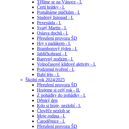
Těšíme se na Vánoce - I.
Čertí hrátky - I.
Pomáháme ptáčkům - I.
Studený listopad - I.
Pexesiáda - I.
Svatý Martin - I.
Oslava duchů - I.
Přerušení provozu ŠD
Hry s padákem - I.
Bramborový týden - I.
Jablíčkohraní - I.
Barevný podzim - I.
Volnočasové klidové aktivity - I.
Podzimní tvoření - I.
Babí léto - I.
Školní rok 2024⁄2025
Přerušení provozu ŠD
Hrajeme si celý rok - II.
Z pohádky do pohádky - I.
Dětský den
Kdo si hraje, nezlobí - I.
Člověče nezlob se
Moje rodina - I.
Čarodějnice - I.
Přerušení provozu ŠD