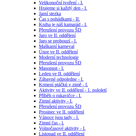
Velikonoční tvoření - I.
Hrajeme si každý den - I.
Jarní stezka
Čas s pohádkami - II.
Kniha je náš kamarád - I.
Přerušení provozu ŠD
Jaro ve II. oddělení
Jaro se probouzí - I.
Maškarní karneval
Únor ve II. oddělení
Moderní technologie
Přerušení provozu ŠD
Masopust - I.
Leden ve II. oddělení
Zábavné odpoledne - I.
Krmení ptáčků v zimě - I.
Aktivity ve II. oddělení - 1. pololetí
Příběh o rukavičce - I.
Zimní aktivity - I.
Přerušení provozu ŠD
Prosinec ve II. oddělení
Vánoce jsou tady - I.
Zimní čas - l.
Volnočasové aktivity - I.
Listopad ve II. oddělení