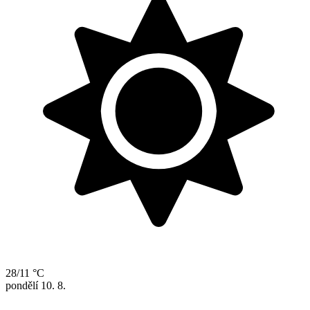
28/11 °C
pondělí
10. 8.