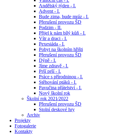
Vánoční čas - I.
Andělský týden - I.
Advent - I.
Bude zima, bude mráz - I.
Přerušení provozu ŠD
Podzim - II.
Přijel k nám bílý kůň - I.
Vítr a draci - I.
Pexesiáda - I.
Pobyt na školním hřišti
Přerušení provozu ŠD
Dýně - I.
Jíme zdravě - I.
Prší prší - I.
Práce s přírodninou - I.
Stěhování ptáků - I.
Pavučina přátelství - I.
Nový školní rok
Školní rok 2021⁄2022
Přerušení provozu ŠD
Stolní deskové hry
Archiv
Projekty
Fotogalerie
Kontakty