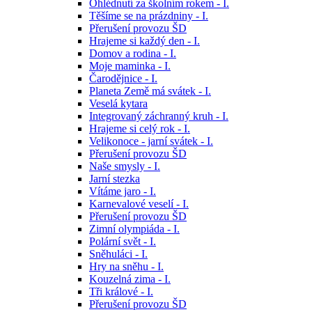
Ohlédnutí za školním rokem - I.
Těšíme se na prázdniny - I.
Přerušení provozu ŠD
Hrajeme si každý den - I.
Domov a rodina - I.
Moje maminka - I.
Čarodějnice - I.
Planeta Země má svátek - I.
Veselá kytara
Integrovaný záchranný kruh - I.
Hrajeme si celý rok - I.
Velikonoce - jarní svátek - I.
Přerušení provozu ŠD
Naše smysly - I.
Jarní stezka
Vítáme jaro - I.
Karnevalové veselí - I.
Přerušení provozu ŠD
Zimní olympiáda - I.
Polární svět - I.
Sněhuláci - I.
Hry na sněhu - I.
Kouzelná zima - I.
Tři králové - I.
Přerušení provozu ŠD